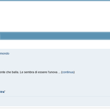
l mondo
ente che balla. Le sembra di essere l'unova ... (
continua
)
stra
'