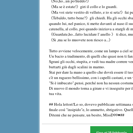
《No,ho...un po'freddo!》
《Ma se è estate!》giri il collo e lo guardi.
《Ma voi siete vestito di velluto, e io si seta!》fai per
《Tebaldo, tutto bene?》gli chiedi. Ha gli occhi sbarrat
quando lui, nel panico, ti mette davanti al naso il 
catenella, al collo, poi quando iniziava a stargli di 
《Guardate,ho...fatto lucidare l' anello 》 ti dice, 
《Si ,ma se lo muovete non riesco a...》
Tutto avviene velocemente, come un lampo a ciel sere
Un bacio a tradimento, di quelli che quasi non ti fann
Sgrani gli occhi, stupita, e vedi tua madre correre ver
buttarti giù dagli scalini in marmo.
Stai per dare la mano a quello che dovrà essere il tuo
c'è un ragazzo bellissimo, con i capelli castani, e un 
"Si è imbucato",pensi, perché non ha nessun costume, s
Di nuovo il mondo torna a girare e vi inseguite per il
tua vita.
## Hola lettori!Lo so, dovevo pubblicare settimana 
finale così "insipido"e, lo ammetto, sbrigativo. Quell
Ditemi che ne pensate, un besito, MissD99♥##