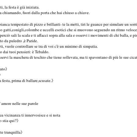
, la festa è già iniziata.
ta chiamando, fuori dalla porta che hai chiuso a chiave.
ianca tempestato di pizzo e brillanti- te la metti, tiri le guance per simulare un sor
o gatti,conigli,colombe e uccelli esotici che si muovono seguendo un ritmo veloce
perciò sali la scala e ti affacci sopra alla sala e osservi i movimenti di chi balla, e 
ato da puledro ,è Paride.
i, vuole controllare se tra di voi c'è un minimo di simpatia.
o dai tuoi pensieri: è Tebaldo.
i la maschera di teschio che tiene sollevata, ma ti spaventano di più le sue cicat
llato》
?》
a festa, prima di ballare,scusate.》
' amore nelle sue parole
ua vicinanza ti innervosisce e si nota
io stia qui?》
te tranquilla》