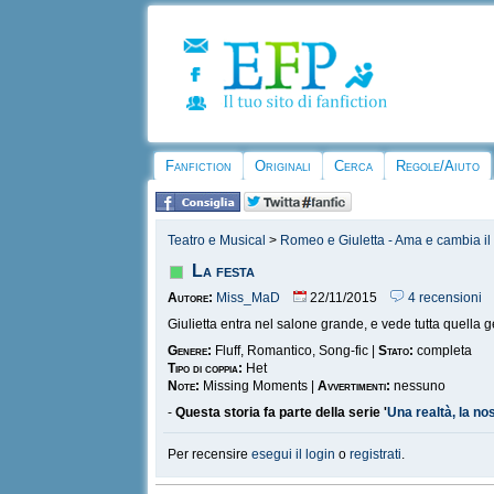
Fanfiction
Originali
Cerca
Regole/Aiuto
Teatro e Musical
>
Romeo e Giuletta - Ama e cambia i
La festa
Autore:
Miss_MaD
22/11/2015
4 recensioni
Giulietta entra nel salone grande, e vede tutta quella g
Genere:
Fluff, Romantico, Song-fic |
Stato:
completa
Tipo di coppia:
Het
Note:
Missing Moments |
Avvertimenti:
nessuno
-
Questa storia fa parte della serie '
Una realtà, la no
Per recensire
esegui il login
o
registrati
.