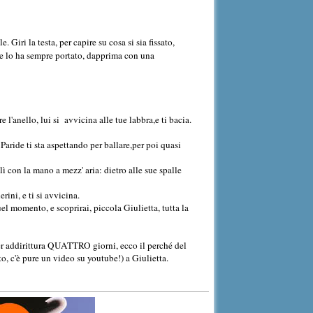
iri la testa, per capire su cosa si sia fissato,
, e lo ha sempre portato, dapprima con una
'anello, lui si avvicina alle tue labbra,e ti bacia.
 Paride ti sta aspettando per ballare,per poi quasi
ì con la mano a mezz' aria: dietro alle sue spalle
ini, e ti si avvicina.
uel momento, e scoprirai, piccola Giulietta, tutta la
er addirittura QUATTRO giorni, ecco il perché del
to, c'è pure un video su youtube!) a Giulietta.