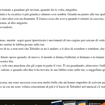
 tornare a guardare gli invitati, quando lui ti volta, irrigidito.
i e la cicatrice è più grande,o almeno così sembra. Guarda un punto alle tue spalle. G
suo chevalier con un diamante. È l'unica cosa che aveva quando è entrato in casa tua
misura, al dito mignolo.
muovendolo.
no, mentre segui quasi ipnotizzata i movimenti di tuo cugino per cercare di vedere l
o sentire le labbra posate sulle tue.
so di te, e non noti che Tebaldo se ne è andato, e ti dice di scendere e sorridere, che
 futuro sposo quando, di nuovo, il mondo si ferma,i ballerini si fermano e tu rimani l
vestito blu.
olo una maschera che gli copre in parte il viso. Ti sta guardando, attraverso i baller
 salone, e quando alla fine ti ha trovata, le sue labbra sono sulle tue, a suggellare q
scorsa, ma sono successe cose non molto belle che mi hanno impedito di scrivere p
o su cui mi sono voluta concentrare di più è il bacio di Tebaldo( nel musical c'è sta