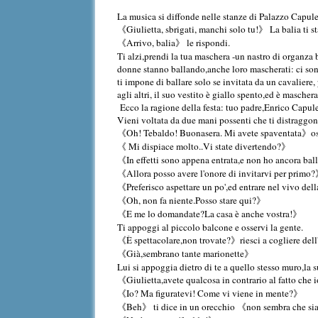
La musica si diffonde nelle stanze di Palazzo Capuleti
《Giulietta, sbrigati, manchi solo tu!》 La balia ti s
《Arrivo, balia》 le rispondi.
Ti alzi,prendi la tua maschera -un nastro di organza b
donne stanno ballando,anche loro mascherati: ci son
ti impone di ballare solo se invitata da un cavaliere, 
agli altri, il suo vestito è giallo spento,ed è mascher
Ecco la ragione della festa: tuo padre,Enrico Capulet
Vieni voltata da due mani possenti che ti distraggon
《Oh! Tebaldo! Buonasera. Mi avete spaventata》osserv
《 Mi dispiace molto..Vi state divertendo?》
《In effetti sono appena entrata,e non ho ancora ba
《Allora posso avere l'onore di invitarvi per primo
《Preferisco aspettare un po',ed entrare nel vivo dell
《Oh, non fa niente.Posso stare qui?》
《E me lo domandate?La casa è anche vostra!》
Ti appoggi al piccolo balcone e osservi la gente.
《È spettacolare,non trovate?》riesci a cogliere dell
《Già,sembrano tante marionette》
Lui si appoggia dietro di te a quello stesso muro,la s
《Giulietta,avete qualcosa in contrario al fatto che 
《Io? Ma figuratevi! Come vi viene in mente?》
《Beh》 ti dice in un orecchio 《non sembra che sia