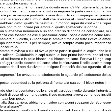
ntare qualche canzonetta.
i critici, e perché non avrebbe dovuto esserlo? Per ottenere la parte 
 vecchi) di lui che tuttavia si era visto assegnare la parte con voto unanime
 alle prove sempre puntuale, aveva diminuito i suoi impegni per preserva
ltati si erano visti! Tutto lo staff che lavorava al
Trovatore
era entusiast
vrebbero detto: quello del teatro è un mondo superstizioso! – che l’op
va potuto rinunciare per amore di quello spettacolo: le donne.
on si atteneva nemmeno a un tipo preciso di donna da corteggiare, lo a
tanza che fossero gelose e passionali come Tosca o delicate come Min
 maniera di Violetta, Guidobaldo le amava tutte e da tutte riceveva amo
empo indeterminato, il per sempre, aveva sempre avuto poca importanza,
onosciuto
lei
.
mma televisivo a cui lui aveva preso parte in qualità di ospite, che le e
italiana. Guidobaldo lo capì subito, al loro primo incontro, che lei era
l millimetro e la pelle bianca, più bianca del latte. Portava i lunghi cap
fuggire delle ciocche più corte, che le sfioravano il collo lasciato scop
 ciocche ribelli non riuscivano a mitigare l’intensità del suo sguardo, d
o cognome.” Le aveva detto, sfoderando lo sguardo più seducente del su
posto, sedendosi sulla poltrona di fronte alla sua con il block notes in
ande che il presentatore dello show gli avrebbe rivolto durante l’intervi
denti di cosa gli domandavano; il suo manager aveva comunque insistito
contava ben poco.
la Sua carriera, abbiamo un video con alcuni spezzoni dei Suoi esordi, 
era glissare?”
n le gambe accavallate e il mento poggiato sul dorso di una mano, il pol