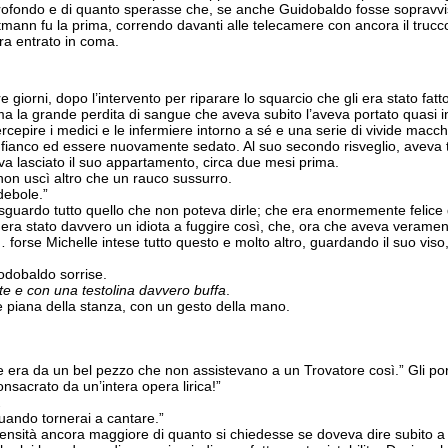
 profondo e di quanto sperasse che, se anche Guidobaldo fosse sopravv
artmann fu la prima, correndo davanti alle telecamere con ancora il tru
ra entrato in coma.
 giorni, dopo l’intervento per riparare lo squarcio che gli era stato fat
ma la grande perdita di sangue che aveva subito l’aveva portato quasi i
rcepire i medici e le infermiere intorno a sé e una serie di vivide mac
a al fianco ed essere nuovamente sedato. Al suo secondo risveglio, aveva
va lasciato il suo appartamento, circa due mesi prima.
 non uscì altro che un rauco sussurro.
debole.”
o sguardo tutto quello che non poteva dirle; che era enormemente felice 
e era stato davvero un idiota a fuggire così, che, ora che aveva veramen
 forse Michelle intese tutto questo e molto altro, guardando il suo vis
uodobaldo sorrise.
nte e con una testolina davvero buffa
.
ie piana della stanza, con un gesto della mano.
he era da un bel pezzo che non assistevano a un Trovatore così.” Gli pors
onsacrato da un’intera opera lirica!”
.
quando tornerai a cantare.”
nsità ancora maggiore di quanto si chiedesse se doveva dire subito a M