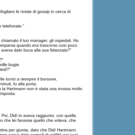
liare le riviste di gossip in cerca di
 telefonate."
chiamato il tuo manager, gli ospedali. Ho
scomparsa quando era trascorso così poco
i aveva dato buca alla sua fidanzata?”
ì?”
ille bugie.
iedi?”
le tornò a riempire il borsone,
nuti, fu alla porta.
 con la Hartmann non è stata una mossa molto
risposta.
 Poi, Didì lo aveva raggiunto, con quella
to che lei facesse quello che voleva, che
estina per giunta, dato che Didì Hartmann
 non aveva dato segnali di ostilità nei suoi