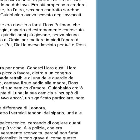
obaldo ne dubitava. Era più propenso a credere
e, tra l’altro, secondo contratto sarebbe
di Guidobaldo aveva scovato degli avvocati
che era riuscito a farsi. Ross Pullman, che
 pregio, esperto ed estremamente conosciuto
i quindici anni più giovane, senza alcuna
di Orsini per mettere in piedi l’opera di
. Poi, Didì lo aveva lasciato per
lui
, e Ross
ra per nome. Conosci i loro gusti, i loro
 un piccolo favore, dietro a un congruo
ada retraibile di una delle guardie del
to, cantava il suo addio alla madre, Ross
o del suo nemico d’amore. Guidobaldo crollò
onte di Luna; la sua camicia s’inzuppò di
 vivo ancor!
, un significato particolare, noto
 a differenza di Leonora,
ro i vermigli tendoni del sipario, unti alle
 palcoscenico, cercando di cogliere quanti
 più vicino. Alla polizia, che era
ria veramente sconvolta, perché non fumai
giornalisti in tono grave di come questo