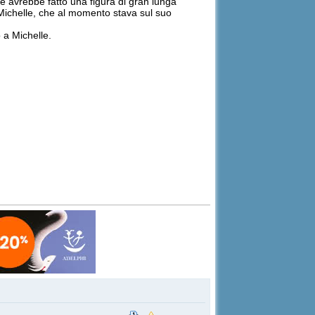
he avrebbe fatto una figura di gran lunga
i Michelle, che al momento stava sul suo
 a Michelle.