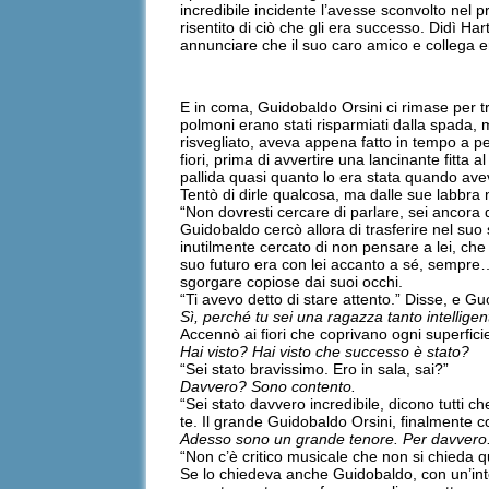
incredibile incidente l’avesse sconvolto nel
risentito di ciò che gli era successo. Didì H
annunciare che il suo caro amico e collega e
E in coma, Guidobaldo Orsini ci rimase per tre
polmoni erano stati risparmiati dalla spada, 
risvegliato, aveva appena fatto in tempo a pe
fiori, prima di avvertire una lancinante fitt
pallida quasi quanto lo era stata quando ave
Tentò di dirle qualcosa, ma dalle sue labbra
“Non dovresti cercare di parlare, sei ancora 
Guidobaldo cercò allora di trasferire nel su
inutilmente cercato di non pensare a lei, ch
suo futuro era con lei accanto a sé, sempre…
sgorgare copiose dai suoi occhi.
“Ti avevo detto di stare attento.” Disse, e G
Sì, perché tu sei una ragazza tanto intellige
Accennò ai fiori che coprivano ogni superfic
Hai visto? Hai visto che successo è stato?
“Sei stato bravissimo. Ero in sala, sai?”
Davvero? Sono contento.
“Sei stato davvero incredibile, dicono tutti c
te. Il grande Guidobaldo Orsini, finalmente c
Adesso sono un grande tenore. Per davvero
“Non c’è critico musicale che non si chieda 
Se lo chiedeva anche Guidobaldo, con un’inte