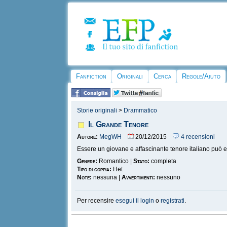
Fanfiction
Originali
Cerca
Regole/Aiuto
Storie originali
>
Drammatico
Il Grande Tenore
Autore:
MegWH
20/12/2015
4 recensioni
Essere un giovane e affascinante tenore italiano può e
Genere:
Romantico |
Stato:
completa
Tipo di coppia:
Het
Note:
nessuna |
Avvertimenti:
nessuno
Per recensire
esegui il login
o
registrati
.