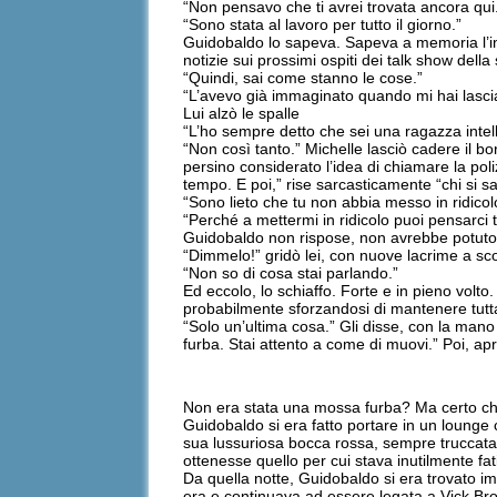
“Non pensavo che ti avrei trovata ancora qui
“Sono stata al lavoro per tutto il giorno.”
Guidobaldo lo sapeva. Sapeva a memoria l’int
notizie sui prossimi ospiti dei talk show della
“Quindi, sai come stanno le cose.”
“L’avevo già immaginato quando mi hai lasciat
Lui alzò le spalle
“L’ho sempre detto che sei una ragazza intell
“Non così tanto.” Michelle lasciò cadere il 
persino considerato l’idea di chiamare la p
tempo. E poi,” rise sarcasticamente “chi si 
“Sono lieto che tu non abbia messo in ridicol
“Perché a mettermi in ridicolo puoi pensarci t
Guidobaldo non rispose, non avrebbe potuto, sa
“Dimmelo!” gridò lei, con nuove lacrime a scor
“Non so di cosa stai parlando.”
Ed eccolo, lo schiaffo. Forte e in pieno vol
probabilmente sforzandosi di mantenere tutta 
“Solo un’ultima cosa.” Gli disse, con la mano
furba. Stai attento a come di muovi.” Poi, ap
Non era stata una mossa furba? Ma certo c
Guidobaldo si era fatto portare in un lounge
sua lussuriosa bocca rossa, sempre truccata, 
ottenesse quello per cui stava inutilmente f
Da quella notte, Guidobaldo si era trovato im
era e continuava ad essere legata a Vick Br