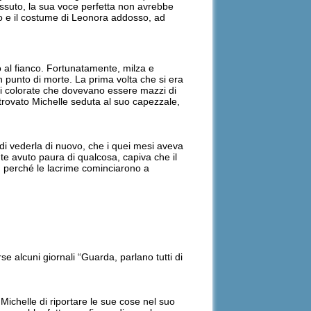
issuto, la sua voce perfetta non avrebbe
cco e il costume di Leonora addosso, ad
to al fianco. Fortunatamente, milza e
n punto di morte. La prima volta che si era
chi colorate che dovevano essere mazzi di
 trovato Michelle seduta al suo capezzale,
di vederla di nuovo, che i quei mesi aveva
te avuto paura di qualcosa, capiva che il
o, perché le lacrime cominciarono a
e alcuni giornali “Guarda, parlano tutti di
ichelle di riportare le sue cose nel suo