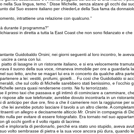
 nella Sua lingua, temo.” Disse Michelle, senza alzare gli occhi dai s
unto dal Suo essere italiano per chiederLe della Sua fama da donnaio
omento, intrattiene una relazione con qualcuno.”
terà durante il programma?”
chiarassi in diretta a tutta la East Coast che non sono fidanzato e che
ntante Guidobaldo Orsini; nei giorni seguenti al loro incontro, le aveva f
i uscire a cena con lui.
 piatto di lasagne in un ristorante italiano, e si era velocemente tramut
orava il suono della sua voce, rimaneva immobile per ore a guardarla l
 nel suo letto, anche se magari lui era in concerto da qualche altra parte
partenere a lei: vestiti, profumi, gioielli… Fu così che Guidobaldo si 
meraldi, che sul collo di Michelle sarebbero stati benissimo, e l’occhio g
 Michelle senza quasi rendersene conto. Ne fu terrorizzato.
se il primo taxi che passava e gli intimò di cominciare a camminare, ch
rispose alle sue telefonate; avrebbe dovuto incontrarla in un ristorante
 di anticipo per due ore, fino a che il cameriere non la raggiunse per s
che lei avrebbe potuto lasciare il tavolo a un altro cliente. A completam
 ritraenti un allegro e decisamente alticcio
Mr. Orsini
in compagnia di Didì
o nulla per evitare di essere fotografato. Era tornato nel suo appartam
n gli occhi gonfi e il volto rigato di lacrime.
edi e implorarla di perdonarlo, perché era stato uno stupido, aveva avu
uo volto sembrasse di pietra e la sua voce ancora più dura, quando le s