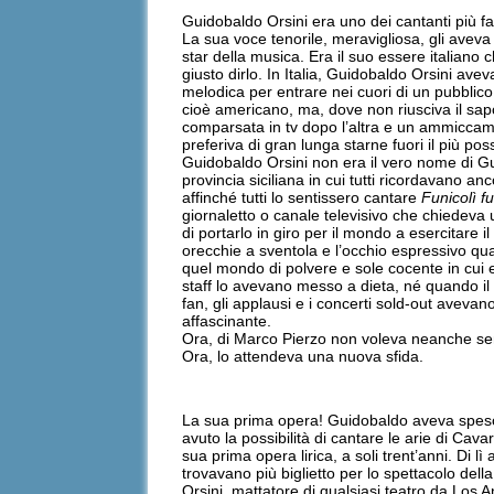
Guidobaldo Orsini era uno dei cantanti più 
La sua voce tenorile, meravigliosa, gli aveva a
star della musica. Era il suo essere italiano 
giusto dirlo. In Italia, Guidobaldo Orsini av
melodica per entrare nei cuori di un pubblico 
cioè americano, ma, dove non riusciva il sapore
comparsata in tv dopo l’altra e un ammiccame
preferiva di gran lunga starne fuori il più poss
Guidobaldo Orsini non era il vero nome di Gu
provincia siciliana in cui tutti ricordavano an
affinché tutti lo sentissero cantare
Funicolì f
giornaletto o canale televisivo che chiedeva
di portarlo in giro per il mondo a esercitare 
orecchie a sventola e l’occhio espressivo qua
quel mondo di polvere e sole cocente in cui 
staff lo avevano messo a dieta, né quando il
fan, gli applausi e i concerti sold-out aveva
affascinante.
Ora, di Marco Pierzo non voleva neanche sen
Ora, lo attendeva una nuova sfida.
La sua prima opera! Guidobaldo aveva speso o
avuto la possibilità di cantare le arie di Ca
sua prima opera lirica, a soli trent’anni. Di 
trovavano più biglietto per lo spettacolo del
Orsini, mattatore di qualsiasi teatro da Los 