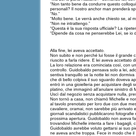
“Non tanto bene da condurre questo colloquio
personali? Il nostro anchor man prenderà sp
“No.”
“Molto bene. Le verrà anche chiesto se, al m
“Non ne intrattengo.”
“Questa è la sua risposta ufficiale? La ripe
“Dipende da cosa ne penserebbe Lei, se io di
Alla fine, lei aveva accettato.
Non subito e non perché lui fosse il grande ca
riuscito a farla ridere. E lei aveva accettato d
La loro relazione era cominciata così, con un
controllo. Guidobaldo pensava solo a lei, ad
sentiva tranquillo se la notte lei non dormiva
che di bello colpiva il suo sguardo doveva ap
entrò in una gioielleria per acquistare degli s
platino, che immaginò all’anulare sinistro di
Uscì dal negozio senza acquistare nulla, pre
Non tornò a casa, non chiamò Michelle e non 
al tavolo prenotato per loro due con due mesi
cavaliere, oramai, non sarebbe più arrivato e 
giornali scandalistici pubblicarono fotografie
prossima apertura. Guidobaldo non aveva fatt
trovandovi Michelle intenta a fare i bagagli, co
Guidobaldo avrebbe voluto gettarsi ai suo pi
ne aveva anche troppa. Fece in modo che il s