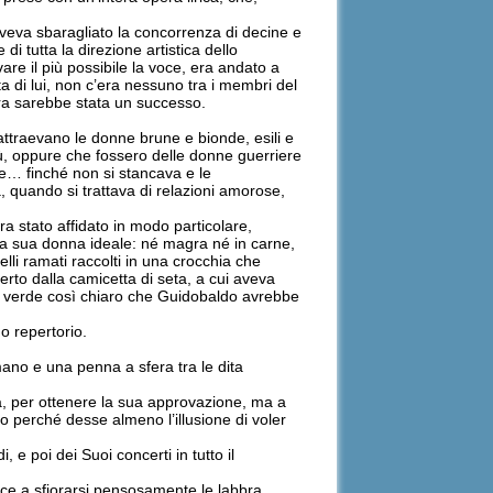
aveva sbaragliato la concorrenza di decine e
 di tutta la direzione artistica dello
re il più possibile la voce, era andato a
a di lui, non c’era nessuno tra i membri del
era sarebbe stata un successo.
ttraevano le donne brune e bionde, esili e
ù, oppure che fossero delle donne guerriere
re… finché non si stancava e le
 quando si trattava di relazioni amorose,
ra stato affidato in modo particolare,
 la sua donna ideale: né magra né in carne,
elli ramati raccolti in una crocchia che
erto dalla camicetta di seta, a cui aveva
i un verde così chiaro che Guidobaldo avrebbe
o repertorio.
 mano e una penna a sfera tra le dita
sta, per ottenere la sua approvazione, ma a
 perché desse almeno l’illusione di voler
e poi dei Suoi concerti in tutto il
lice a sfiorarsi pensosamente le labbra