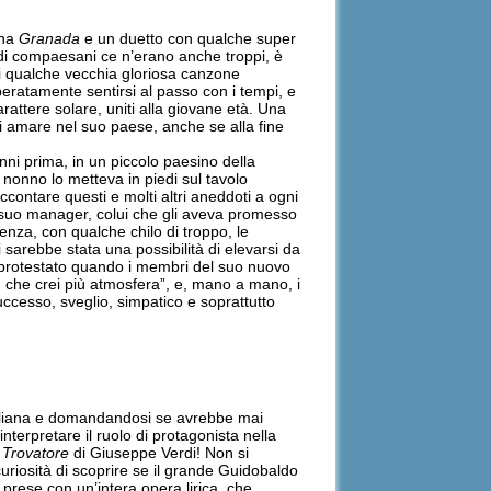
una
Granada
e un duetto con qualche super
ve di compaesani ce n’erano anche troppi, è
 di qualche vecchia gloriosa canzone
speratamente sentirsi al passo con i tempi, e
arattere solare, uniti alla giovane età. Una
si amare nel suo paese, anche se alla fine
nni prima, in un piccolo paesino della
il nonno lo metteva in piedi sul tavolo
ontare questi e molti altri aneddoti a ogni
l suo manager, colui che gli aveva promesso
cenza, con qualche chilo di troppo, le
 sarebbe stata una possibilità di elevarsi da
a protestato quando i membri del suo nuovo
 che crei più atmosfera”, e, mano a mano, i
uccesso, sveglio, simpatico e soprattutto
 italiana e domandandosi se avrebbe mai
terpretare il ruolo di protagonista nella
l
Trovatore
di Giuseppe Verdi! Non si
curiosità di scoprire se il grande Guidobaldo
prese con un’intera opera lirica, che,