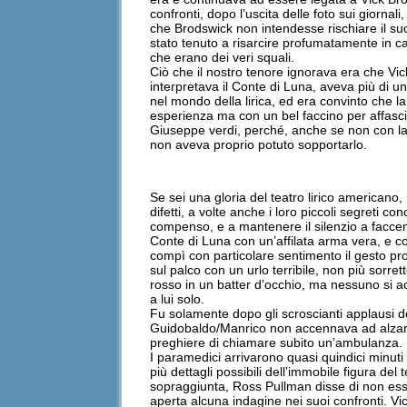
confronti, dopo l’uscita delle foto sui giorna
che Brodswick non intendesse rischiare il su
stato tenuto a risarcire profumatamente in ca
che erano dei veri squali.
Ciò che il nostro tenore ignorava era che Vic
interpretava il Conte di Luna, aveva più di 
nel mondo della lirica, ed era convinto che 
esperienza ma con un bel faccino per affascin
Giuseppe verdi, perché, anche se non con la 
non aveva proprio potuto sopportarlo.
Se sei una gloria del teatro lirico americano, 
difetti, a volte anche i loro piccoli segreti c
compenso, e a mantenere il silenzio a faccend
Conte di Luna con un’affilata arma vera, e co
compì con particolare sentimento il gesto pro
sul palco con un urlo terribile, non più sorr
rosso in un batter d’occhio, ma nessuno si a
a lui solo.
Fu solamente dopo gli scroscianti applausi del
Guidobaldo/Manrico non accennava ad alzarsi in
preghiere di chiamare subito un’ambulanza. 
I paramedici arrivarono quasi quindici minuti
più dettagli possibili dell’immobile figura del
sopraggiunta, Ross Pullman disse di non esser
aperta alcuna indagine nei suoi confronti. Vi