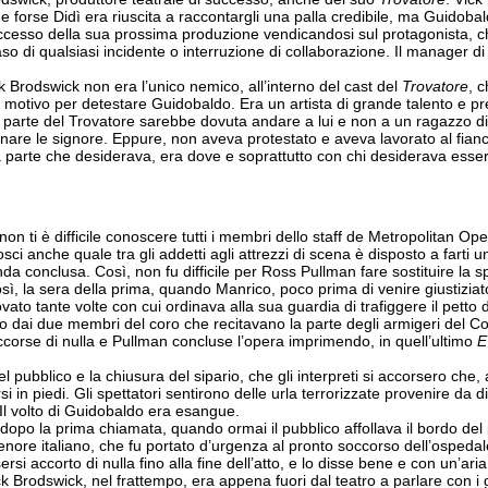
li, e forse Didì era riuscita a raccontargli una palla credibile, ma Guid
ccesso della sua prossima produzione vendicandosi sul protagonista, ch
so di qualsiasi incidente o interruzione di collaborazione. Il manager 
k Brodswick non era l’unico nemico, all’interno del cast del
Trovatore
, 
un motivo per detestare Guidobaldo. Era un artista di grande talento e
la parte del Trovatore sarebbe dovuta andare a lui e non a un ragazzo d
are le signore. Eppure, non aveva protestato e aveva lavorato al fianco 
parte che desiderava, era dove e soprattutto con chi desiderava essere
non ti è difficile conoscere tutti i membri dello staff de Metropolitan Ope
onosci anche quale tra gli addetti agli attrezzi di scena è disposto a farti
a conclusa. Così, non fu difficile per Ross Pullman fare sostituire la sp
sì, la sera della prima, quando Manrico, poco prima di venire giustizia
vato tante volte con cui ordinava alla sua guardia di trafiggere il pett
etto dai due membri del coro che recitavano la parte degli armigeri del C
ccorse di nulla e Pullman concluse l’opera imprimendo, in quell’ultimo
E
 pubblico e la chiusura del sipario, che gli interpreti si accorsero che,
 piedi. Gli spettatori sentirono delle urla terrorizzate provenire da diet
Il volto di Guidobaldo era esangue.
 dopo la prima chiamata, quando ormai il pubblico affollava il bordo del
 tenore italiano, che fu portato d’urgenza al pronto soccorso dell’ospedale
si accorto di nulla fino alla fine dell’atto, e lo disse bene e con un’a
ck Brodswick, nel frattempo, era appena fuori dal teatro a parlare con i 