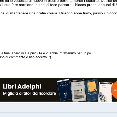
 lei lo vedesse di nuovo in piedi e perfettamente ristabilito. Decise c
il suo fare sornione, quindi si fece passare il blocco prendi appunti d
osi di mantenere una grafia chiara. Quando ebbe finito, passò il blocco
alla fine: spero vi sia piaciuta e vi abbia intrattenuto per un po'!
tipo di commento è ben accetto. :)