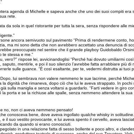
.”
era agenda di Michelle e sapeva anche che uno dei suoi compiti era sfog
 sua rete.
a da sola in quel ristorante per tutta la sera, senza rispondere alle mie
igente.”
borsone ancora semivuoto sul pavimento “Prima di rendermene conto, ho 
olizia, ma mi sono detta che non avrebbero accettato una denuncia di 
sarebbe preoccupato nel sentire che il grande playboy Guidobaldo Orsin
o te stessa e me.”
u, vero?” rispose lei, avvicinandoglisi “Perché hai dovuto umiliarmi cos
puto, mentirle, e poi il suo silenzio l’avrebbe fatta arrabbiare più di m
rerle sulle guance. “È così esaltante, per te, vedermi distrutta ai tuoi p
to. Dopo, lui sembrava non valere nemmeno le sue lacrime, perché Michel
la dignità che rimaneva, dopo ciò che lui le aveva strappato. In pochi mi
 già sulla maniglia e senza voltarsi a guardarlo. “Farti vedere in giro
rì la porta e se la richiuse alle spalle, senza nemmeno attendere la sua 
he no, non ci aveva nemmeno pensato!
 che conosceva bene, dove aveva ingollato qualche whisky in solitudine.
e il suo vestito provocante, e lui aveva spento il cervello, aveva lascia
aticando da quando si erano conosciuti.
pegolato in una relazione fatta di sesso bollente e poco altro, e cland
odswick, produttore teatrale di successo, anche del suo
Trovatore
. Vick