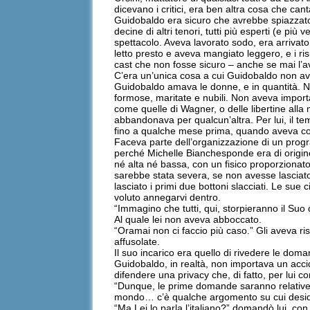
dicevano i critici, era ben altra cosa che ca
Guidobaldo era sicuro che avrebbe spiazzato 
decine di altri tenori, tutti più esperti (e più
spettacolo. Aveva lavorato sodo, era arrivato
letto presto e aveva mangiato leggero, e i risu
cast che non fosse sicuro – anche se mai l’a
C’era un’unica cosa a cui Guidobaldo non ave
Guidobaldo amava le donne, e in quantità. N
formose, maritate e nubili. Non aveva impor
come quelle di Wagner, o delle libertine alla
abbandonava per qualcun’altra. Per lui, il t
fino a qualche mese prima, quando aveva c
Faceva parte dell’organizzazione di un progra
perché Michelle Bianchesponde era di origine 
né alta né bassa, con un fisico proporzionato a
sarebbe stata severa, se non avesse lasciato s
lasciato i primi due bottoni slacciati. Le sue
voluto annegarvi dentro.
“Immagino che tutti, qui, storpieranno il Su
Al quale lei non aveva abboccato.
“Oramai non ci faccio più caso.” Gli aveva ris
affusolate.
Il suo incarico era quello di rivedere le dom
Guidobaldo, in realtà, non importava un acci
difendere una privacy che, di fatto, per lui 
“Dunque, le prime domande saranno relative al
mondo… c’è qualche argomento su cui desid
“Ma Lei lo parla l’italiano?” domandò lui, co