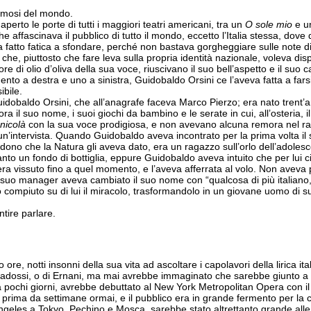
famosi del mondo.
perto le porte di tutti i maggiori teatri americani, tra un
O sole mio
e 
che affascinava il pubblico di tutto il mondo, eccetto l’Italia stessa, do
eva fatto fatica a sfondare, perché non bastava gorgheggiare sulle note
che, piuttosto che fare leva sulla propria identità nazionale, voleva di
 di olio d’oliva della sua voce, riuscivano il suo bell’aspetto e il suo c
nto a destra e uno a sinistra, Guidobaldo Orsini ce l’aveva fatta a far
ibile.
idobaldo Orsini, che all’anagrafe faceva Marco Pierzo; era nato trent’a
cora il suo nome, i suoi giochi da bambino e le serate in cui, all’osteria, 
unicolà
con la sua voce prodigiosa, e non avevano alcuna remora nel racc
 un’intervista. Quando Guidobaldo aveva incontrato per la prima volta i
il dono che la Natura gli aveva dato, era un ragazzo sull’orlo dell’adoles
nto un fondo di bottiglia, eppure Guidobaldo aveva intuito che per lui ci
era vissuto fino a quel momento, e l’aveva afferrata al volo. Non avev
 suo manager aveva cambiato il suo nome con “qualcosa di più italiano,
no compiuto su di lui il miracolo, trasformandolo in un giovane uomo di s
tire parlare.
re, notti insonni della sua vita ad ascoltare i capolavori della lirica
varadossi, o di Ernani, ma mai avrebbe immaginato che sarebbe giunto a in
lì a pochi giorni, avrebbe debuttato al New York Metropolitan Opera con i
la prima da settimane ormai, e il pubblico era in grande fermento per la 
Angeles a Tokyo, Pechino e Mosca, sarebbe stato altrettanto grande alle 