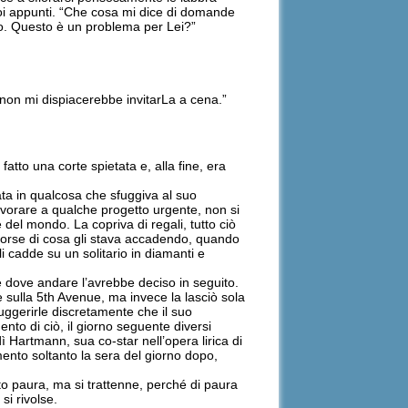
uoi appunti. “Che cosa mi dice di domande
lo. Questo è un problema per Lei?”
 non mi dispiacerebbe invitarLa a cena.”
atto una corte spietata e, alla fine, era
ata in qualcosa che sfuggiva al suo
avorare a qualche progetto urgente, non si
 del mondo. La copriva di regali, tutto ciò
accorse di cosa gli stava accadendo, quando
li cadde su un solitario in diamanti e
e dove andare l’avrebbe deciso in seguito.
 sulla 5th Avenue, ma invece la lasciò sola
uggerirle discretamente che il suo
ento di ciò, il giorno seguente diversi
 Hartmann, sua co-star nell’opera lirica di
ento soltanto la sera del giorno dopo,
to paura, ma si trattenne, perché di paura
i rivolse.