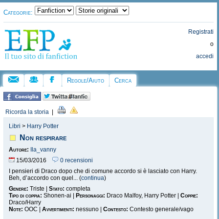
Categorie:
Registrati
o
accedi
Regole/Aiuto
Cerca
Ricorda la storia
|
Libri
>
Harry Potter
Non respirare
Autore:
Ila_vanny
15/03/2016
0 recensioni
I pensieri di Draco dopo che di comune accordo si è lasciato con Harry.
Beh, d’accordo con quel... (
continua
)
Genere:
Triste |
Stato:
completa
Tipo di coppia:
Shonen-ai |
Personaggi:
Draco Malfoy, Harry Potter |
Coppie:
Draco/Harry
Note:
OOC |
Avvertimenti:
nessuno |
Contesto:
Contesto generale/vago