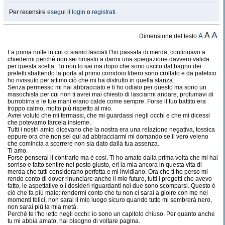
Per recensire
esegui il login
o
registrati
.
A
A
A
Dimensione del testo
La prima notte in cui ci siamo lasciati l'ho passata di merda, continuavo a
chiedermi perché non sei rimasto a darmi una spiegazione davvero valida
per questa scelta. Tu non lo sai ma dopo che sono uscito dal bagno dei
prefetti sbattendo la porta al primo corridoio libero sono crollato e da patetico
ho rivissuto per attimo ciò che mi ha distrutto in quella stanza.
Senza permesso mi hai abbracciato e ti ho odiato per questo ma sono un
masochista per cui non ti avrei mai chiesto di lasciarmi andare, profumavi di
burrobirra e le tue mani erano calde come sempre. Forse il tuo battito era
troppo calmo, molto più rispetto al mio.
Avrei voluto che mi fermassi, che mi guardassi negli occhi e che mi dicessi
che potevamo farcela insieme.
Tutti i nostri amici dicevano che la nostra era una relazione negativa, tossica
eppure ora che non sei qui ad abbracciarmi mi domando se il vero veleno
che comincia a scorrere non sia dato dalla tua assenza.
Ti amo.
Forse penserai il contrario ma è così. Ti ho amato dalla prima volta che mi hai
sorriso e fatto sentire nel posto giusto, eri la mia ancora in questa vita di
merda che tutti considerano perfetta e mi invidiano. Ora che ti ho perso mi
rendo conto di dover rinunciare anche il mio futuro, tutti i progetti che avevo
fatto, le aspettative o i desideri riguardanti noi due sono scomparsi. Questo è
ciò che fa più male: rendermi conto che tu non ci sarai a gioire con me nei
momenti felici, non sarai il mio luogo sicuro quando tutto mi sembrerà nero,
non sarai più la mia metà.
Perché te l'ho letto negli occhi: io sono un capitolo chiuso. Per quanto anche
tu mi abbia amato, hai bisogno di voltare pagina.