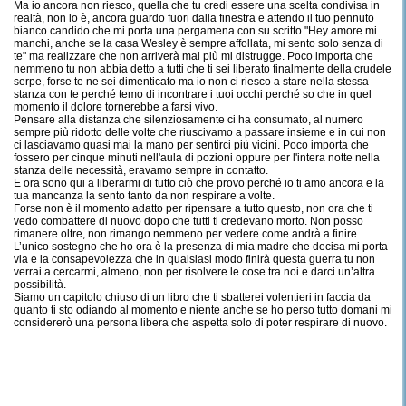
Ma io ancora non riesco, quella che tu credi essere una scelta condivisa in
realtà, non lo è, ancora guardo fuori dalla finestra e attendo il tuo pennuto
bianco candido che mi porta una pergamena con su scritto "Hey amore mi
manchi, anche se la casa Wesley è sempre affollata, mi sento solo senza di
te" ma realizzare che non arriverà mai più mi distrugge. Poco importa che
nemmeno tu non abbia detto a tutti che ti sei liberato finalmente della crudele
serpe, forse te ne sei dimenticato ma io non ci riesco a stare nella stessa
stanza con te perché temo di incontrare i tuoi occhi perché so che in quel
momento il dolore tornerebbe a farsi vivo.
Pensare alla distanza che silenziosamente ci ha consumato, al numero
sempre più ridotto delle volte che riuscivamo a passare insieme e in cui non
ci lasciavamo quasi mai la mano per sentirci più vicini. Poco importa che
fossero per cinque minuti nell'aula di pozioni oppure per l'intera notte nella
stanza delle necessità, eravamo sempre in contatto.
E ora sono qui a liberarmi di tutto ciò che provo perché io ti amo ancora e la
tua mancanza la sento tanto da non respirare a volte.
Forse non è il momento adatto per ripensare a tutto questo, non ora che ti
vedo combattere di nuovo dopo che tutti ti credevano morto. Non posso
rimanere oltre, non rimango nemmeno per vedere come andrà a finire.
L’unico sostegno che ho ora è la presenza di mia madre che decisa mi porta
via e la consapevolezza che in qualsiasi modo finirà questa guerra tu non
verrai a cercarmi, almeno, non per risolvere le cose tra noi e darci un’altra
possibilità.
Siamo un capitolo chiuso di un libro che ti sbatterei volentieri in faccia da
quanto ti sto odiando al momento e niente anche se ho perso tutto domani mi
considererò una persona libera che aspetta solo di poter respirare di nuovo.