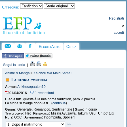
Categorie:
Registrati
o
accedi
Regole/Aiuto
Cerca
Segui la storia
|
Anime & Manga
>
Kaichou Wa Maid Sama!
La storia continua
Autore:
Ankhesepaaton10
01/04/2016
1 recensioni
Ciao a tutti, questa è la mia prima fanfiction, pero vi piaccia.
La storia si svolge dopo la fi... (
continua
)
Genere:
Generale, Romantico, Sentimentale |
Stato:
in corso
Tipo di coppia:
Het |
Personaggi:
Misaki Ayuzawa, Takumi Usui, Un po' tutti
Note:
OOC |
Avvertimenti:
Incompiuta, Spoiler!
>>