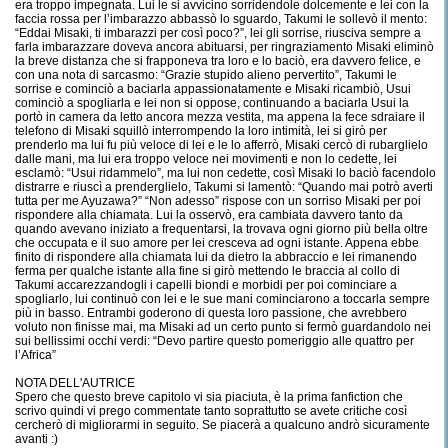
era troppo impegnata. Lui le si avvicino sorridendole dolcemente e lei con la
faccia rossa per l’imbarazzo abbassò lo sguardo, Takumi le sollevò il mento:
“Eddai Misaki, ti imbarazzi per così poco?”, lei gli sorrise, riusciva sempre a
farla imbarazzare doveva ancora abituarsi, per ringraziamento Misaki eliminò
la breve distanza che si frapponeva tra loro e lo baciò, era davvero felice, e
con una nota di sarcasmo: “Grazie stupido alieno pervertito”, Takumi le
sorrise e cominciò a baciarla appassionatamente e Misaki ricambiò, Usui
cominciò a spogliarla e lei non si oppose, continuando a baciarla Usui la
portò in camera da letto ancora mezza vestita, ma appena la fece sdraiare il
telefono di Misaki squillò interrompendo la loro intimità, lei si girò per
prenderlo ma lui fu più veloce di lei e le lo afferrò, Misaki cercò di rubarglielo
dalle mani, ma lui era troppo veloce nei movimenti e non lo cedette, lei
esclamò: “Usui ridammelo”, ma lui non cedette, così Misaki lo baciò facendolo
distrarre e riuscì a prenderglielo, Takumi si lamentò: “Quando mai potrò averti
tutta per me Ayuzawa?” “Non adesso” rispose con un sorriso Misaki per poi
rispondere alla chiamata. Lui la osservò, era cambiata davvero tanto da
quando avevano iniziato a frequentarsi, la trovava ogni giorno più bella oltre
che occupata e il suo amore per lei cresceva ad ogni istante. Appena ebbe
finito di rispondere alla chiamata lui da dietro la abbraccio e lei rimanendo
ferma per qualche istante alla fine si girò mettendo le braccia al collo di
Takumi accarezzandogli i capelli biondi e morbidi per poi cominciare a
spogliarlo, lui continuò con lei e le sue mani cominciarono a toccarla sempre
più in basso. Entrambi goderono di questa loro passione, che avrebbero
voluto non finisse mai, ma Misaki ad un certo punto si fermò guardandolo nei
sui bellissimi occhi verdi: “Devo partire questo pomeriggio alle quattro per
l’Africa”
NOTA DELL'AUTRICE
Spero che questo breve capitolo vi sia piaciuta, è la prima fanfiction che
scrivo quindi vi prego commentate tanto soprattutto se avete critiche così
cercherò di migliorarmi in seguito. Se piacerà a qualcuno andrò sicuramente
avanti :)