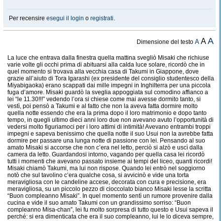
Per recensire
esegui il login
o
registrati
.
A
A
A
Dimensione del testo
La luce che entrava dalla finestra quella mattina svegliò Misaki che richiuse
varie volte gli occhi prima di abituarsi alla calda luce solare, ricordò che in
quel momento si trovava alla vecchia casa di Takumi in Giappone, dove
grazie all’aiuto di Tora Igarashi (ex presidente del consiglio studentesco della
Miyabigaoka) erano scappati dai mille impegni in Inghilterra per una piccola
fuga d’amore. Misaki guardò la sveglia appoggiata sul comodino affianco a
lei “le 11.30!!!” vedendo l’ora si chiese come mai avesse dormito tanto, si
vestì, poi pensò a Takumi e al fatto che non la aveva fatta dormire molto
quella notte essendo che era la prima dopo il loro matrimonio e dopo tanto
tempo, in quegli ultimo dieci anni loro due non avevano avuto l’opportunità di
vedersi molto figuriamoci per i loro attimi di intimità! Avevano entrambi troppi
impegni e sapeva benissimo che quella notte il suo Usui non la avrebbe fatta
dormire per passare una lunga notte di passione con lei. Pensando al suo
amato Misaki si accorse che non c’era nel letto, perciò si alzò e uscì dalla
camera da letto. Guardandosi intorno, vagando per quella casa lei ricordò
tutti i momenti che avevano passato insieme ai tempi del liceo, quanti ricordi!
Misaki chiamò Takumi, ma lui non rispose. Quando lei entrò nel soggiorno
notò che sul tavolino c’era qualche cosa, si avvicinò e vide una torta
meravigliosa con le candeline accese, decorata con cura e precisione, era
meravigliosa, su un piccolo pezzo di cioccolato bianco Misaki lesse la scritta
“Buon compleanno Misaki”. In quel momento sentì un rumore provenire dalla
cucina e vide il suo amato Takumi con un grandissimo sorriso: “Buon
compleanno Misa-chan”, lei fu molto sorpresa di tutto questo e Usui sapeva il
perché: si era dimenticata che era il suo compleanno, lui le lo diceva sempre,