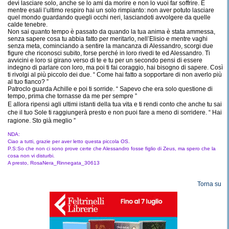
devi lasciare solo, anche se lo ami da morire e non lo vuoi far soffrire. E
mentre esali l’ultimo respiro hai un solo rimpianto: non aver potuto lasciare
quel mondo guardando quegli occhi neri, lasciandoti avvolgere da quelle
calde tenebre.
Non sai quanto tempo è passato da quando la tua anima è stata ammessa,
senza sapere cosa tu abbia fatto per meritarlo, nell’Elisio e mentre vaghi
senza meta, cominciando a sentire la mancanza di Alessandro, scorgi due
figure che riconosci subito, forse perché in loro rivedi te ed Alessandro. Ti
avvicini e loro si girano verso di te e tu per un secondo pensi di essere
indegno di parlare con loro, ma poi ti fai coraggio, hai bisogno di sapere. Così
ti rivolgi al più piccolo dei due. “ Come hai fatto a sopportare di non averlo più
al tuo fianco? ”
Patroclo guarda Achille e poi ti sorride. “ Sapevo che era solo questione di
tempo, prima che tornasse da me per sempre ”
E allora ripensi agli ultimi istanti della tua vita e ti rendi conto che anche tu sai
che il tuo Sole ti raggiungerà presto e non puoi fare a meno di sorridere. “ Hai
ragione. Sto già meglio ”
NDA:
Ciao a tutti, grazie per aver letto questa piccola OS.
P.S:So che non ci sono prove certe che Alessandro fosse figlio di Zeus, ma spero che la
cosa non vi disturbi.
A presto, RosaNera_Rinnegata_30613
Torna su