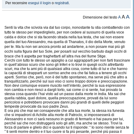
Per recensire
esegui il login
o
registrati
.
A
A
A
Dimensione del testo
Senti la vita che scivola via dal tuo corpo, nonostante tu stia combattendo con
tutto te stesso per impedirglielo, per non cedere al sussurro di quella voce
calda e dolce che si sta facendo strada nella tua testa, che sai non essere
quella del tuo Alessandro, ma quella di Thanatos, il dio della Morte, venuto
per te. Ma tu non sei ancora pronto ad andartene, a non posare mai più gli
occhi sulla figura del tuo Sole, per posarli sul vecchio barbuto dagli occhi di
brace che ti aspetta per traghettarti all’altra riva del fiume Stige.
Cerchi con tutto te stesso un appiglio a cui aggrapparti per non farti trascinare
in quell’abisso scuro che sono gli Inferi e lo trovi in quegli occhi altrettanto
scuri, ma che tu ami più di qualsiasi altra cosa, come tutto di lui e che hanno
la capacità di strapparti un sorriso anche ora che fai fatica a tenere gli occhi
aperti. Sorriso che, però, non è del tutto spontaneo, ma serve più che altro a
tranquillizzarlo, perché sul suo viso ci sono troppo dolore e preoccupazione.
Non devi comunque essere riuscito nell’intento, perché la sua espressione
non cambia e non riesci a dargli torto, sai come ci si sente, hai provato la
stessa cosa quando l’hai visto ad un passo dalla morte in India. Ma sai che
quella rabbia, quel dolore, quella preoccupazione, provati da lui sono
pericolosi e potrebbero provocare danni più grandi di quelli delle peggiori
tempeste provocate da suo padre Zeus.
E ora più che mai sei consapevole che alla tua morte, la stessa ira funesta
che si impadronì di Achille alla morte di Patroclo, si impossesserà di
Alessandro e non ci sarà nessuno in grado di fermarlo e hai paura per lui,
perché sai che non distruggerà solo gli altri, ma anche se stesso. Trovi la
forza di parlare e glielo dici e quando lui ti risponde: “ Io sono niente senza te
” ti senti morire dentro e il tuo cuore si fa più pesante, perché più passa il