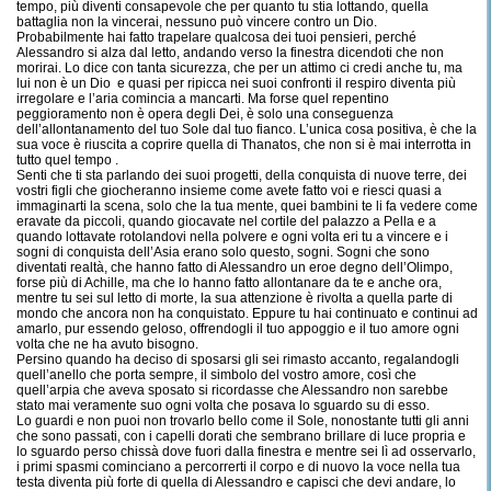
tempo, più diventi consapevole che per quanto tu stia lottando, quella
battaglia non la vincerai, nessuno può vincere contro un Dio.
Probabilmente hai fatto trapelare qualcosa dei tuoi pensieri, perché
Alessandro si alza dal letto, andando verso la finestra dicendoti che non
morirai. Lo dice con tanta sicurezza, che per un attimo ci credi anche tu, ma
lui non è un Dio
e quasi per ripicca nei suoi confronti il respiro diventa più
irregolare e l’aria comincia a mancarti. Ma forse quel repentino
peggioramento non è opera degli Dei, è solo una conseguenza
dell’allontanamento del tuo Sole dal tuo fianco. L’unica cosa positiva, è che la
sua voce è riuscita a coprire quella di Thanatos, che non si è mai interrotta in
tutto quel tempo .
Senti che ti sta parlando dei suoi progetti, della conquista di nuove terre, dei
vostri figli che giocheranno insieme come avete fatto voi e riesci quasi a
immaginarti la scena, solo che la tua mente, quei bambini te li fa vedere come
eravate da piccoli, quando giocavate nel cortile del palazzo a Pella e a
quando lottavate rotolandovi nella polvere e ogni volta eri tu a vincere e i
sogni di conquista dell’Asia erano solo questo, sogni. Sogni che sono
diventati realtà, che hanno fatto di Alessandro un eroe degno dell’Olimpo,
forse più di Achille, ma che lo hanno fatto allontanare da te e anche ora,
mentre tu sei sul letto di morte, la sua attenzione è rivolta a quella parte di
mondo che ancora non ha conquistato. Eppure tu hai continuato e continui ad
amarlo, pur essendo geloso, offrendogli il tuo appoggio e il tuo amore ogni
volta che ne ha avuto bisogno.
Persino quando ha deciso di sposarsi gli sei rimasto accanto, regalandogli
quell’anello che porta sempre, il simbolo del vostro amore, così che
quell’arpia che aveva sposato si ricordasse che Alessandro non sarebbe
stato mai veramente suo ogni volta che posava lo sguardo su di esso.
Lo guardi e non puoi non trovarlo bello come il Sole, nonostante tutti gli anni
che sono passati, con i capelli dorati che sembrano brillare di luce propria e
lo sguardo perso chissà dove fuori dalla finestra e mentre sei lì ad osservarlo,
i primi spasmi cominciano a percorrerti il corpo e di nuovo la voce nella tua
testa diventa più forte di quella di Alessandro e capisci che devi andare, lo