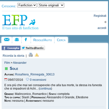
Categorie:
Registrati
o
accedi
Regole/Aiuto
Cerca
Ricorda la storia
|
Film
>
Alexander
Sole
Autore:
RosaNera_Rinnegata_30613
09/07/2016
0 recensioni
E ora più che mai sei consapevole che alla tua morte, la stessa ira funesta
che si impadronì di Achi... (
continua
)
Genere:
Malinconico, Romantico |
Stato:
completa
Tipo di coppia:
Slash |
Personaggi:
Alessandro il Grande, Efestione
Note:
nessuna |
Avvertimenti:
nessuno