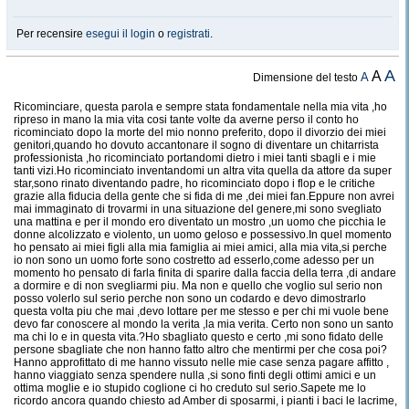
Per recensire
esegui il login
o
registrati
.
A
A
A
Dimensione del testo
Ricominciare, questa parola e sempre stata fondamentale nella mia vita ,ho
ripreso in mano la mia vita cosi tante volte da averne perso il conto ho
ricominciato dopo la morte del mio nonno preferito, dopo il divorzio dei miei
genitori,quando ho dovuto accantonare il sogno di diventare un chitarrista
professionista ,ho ricominciato portandomi dietro i miei tanti sbagli e i mie
tanti vizi.Ho ricominciato inventandomi un altra vita quella da attore da super
star,sono rinato diventando padre, ho ricominciato dopo i flop e le critiche
grazie alla fiducia della gente che si fida di me ,dei miei fan.Eppure non avrei
mai immaginato di trovarmi in una situazione del genere,mi sono svegliato
una mattina e per il mondo ero diventato un mostro ,un uomo che picchia le
donne alcolizzato e violento, un uomo geloso e possessivo.In quel momento
ho pensato ai miei figli alla mia famiglia ai miei amici, alla mia vita,si perche
io non sono un uomo forte sono costretto ad esserlo,come adesso per un
momento ho pensato di farla finita di sparire dalla faccia della terra ,di andare
a dormire e di non svegliarmi piu. Ma non e quello che voglio sul serio non
posso volerlo sul serio perche non sono un codardo e devo dimostrarlo
questa volta piu che mai ,devo lottare per me stesso e per chi mi vuole bene
devo far conoscere al mondo la verita ,la mia verita. Certo non sono un santo
ma chi lo e in questa vita.?Ho sbagliato questo e certo ,mi sono fidato delle
persone sbagliate che non hanno fatto altro che mentirmi per che cosa poi?
Hanno approfittato di me hanno vissuto nelle mie case senza pagare affitto ,
hanno viaggiato senza spendere nulla ,si sono finti degli ottimi amici e un
ottima moglie e io stupido coglione ci ho creduto sul serio.Sapete me lo
ricordo ancora quando chiesto ad Amber di sposarmi, i pianti i baci le lacrime,