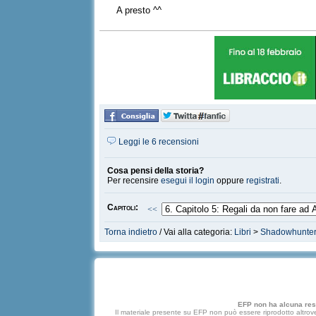
A presto ^^
Leggi le 6 recensioni
Cosa pensi della storia?
Per recensire
esegui il login
oppure
registrati
.
Capitoli:
<<
Torna indietro
/ Vai alla categoria:
Libri
>
Shadowhunte
EFP non ha alcuna respo
Il materiale presente su EFP non può essere riprodotto altrove