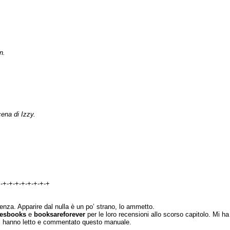
n.
ena di Izzy.
+-+-+-+-+-+-+-+-+
nza. Apparire dal nulla è un po’ strano, lo ammetto.
vesbooks
e
booksareforever
per le loro recensioni allo scorso capitolo. Mi ha
uali hanno letto e commentato questo manuale.