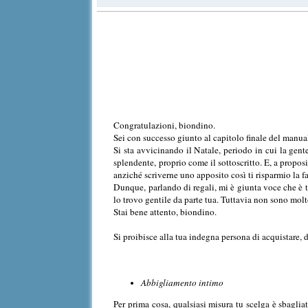
Congratulazioni, biondino.
Sei con successo giunto al capitolo finale del manu
Si sta avvicinando il Natale, periodo in cui la gen
splendente, proprio come il sottoscritto. E, a propos
anziché scriverne uno apposito così ti risparmio la f
Dunque, parlando di regali, mi è giunta voce che è t
lo trovo gentile da parte tua. Tuttavia non sono mol
Stai bene attento, biondino.
Si proibisce alla tua indegna persona di acquistare, 
Abbigliamento intimo
Per prima cosa, qualsiasi misura tu scelga è sbagli