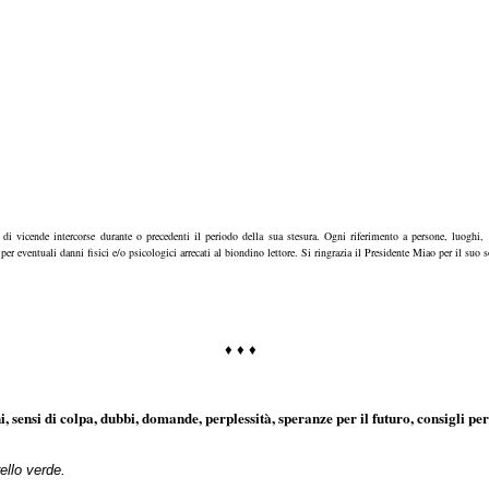
 di vicende intercorse durante o precedenti il periodo della sua stesura. Ogni riferimento a persone, luoghi,
per eventuali danni fisici e/o psicologici arrecati al biondino lettore. Si ringrazia il Presidente Miao per il suo
♦
♦
♦
i, sensi di colpa, dubbi, domande, perplessità, speranze per il futuro, consigli per 
ello verde.