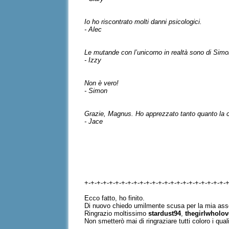
Io ho riscontrato molti danni psicologici.
- Alec
Le mutande con l’unicorno in realtà sono di Simo
- Izzy
Non è vero!
- Simon
Grazie, Magnus. Ho apprezzato tanto quanto la c
- Jace
+-+-+-+-+-+-+-+-+-+-+-+-+-+-+-+-+-+-+-+-+-+-+-
Ecco fatto, ho finito.
Di nuovo chiedo umilmente scusa per la mia asse
Ringrazio moltissimo
stardust94
,
thegirlwholo
Non smetterò mai di ringraziare tutti coloro i q