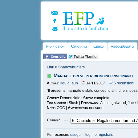
Fanfiction
Originali
Cerca
Regole/Aiuto
Libri
>
Shadowhunters
Manuale breve per biondini principianti
Autore:
liquid_sun
14/11/2017
6 recensioni
"Il presente manuale è stato concepito affinché si possa s
Genere:
Demenziale |
Stato:
completa
Tipo di coppia:
Slash |
Personaggi:
Alec Lightwood, Jace
Note:
OOC |
Avvertimenti:
nessuno
Capitoli:
<<
Per recensire
esegui il login
o
registrati
.