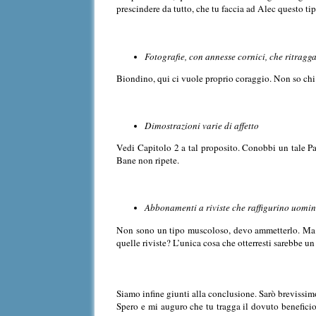
prescindere da tutto, che tu faccia ad Alec questo ti
Fotografie, con annesse cornici, che ritragg
Biondino, qui ci vuole proprio coraggio. Non so chi p
Dimostrazioni varie di affetto
Vedi Capitolo 2 a tal proposito. Conobbi un tale P
Bane non ripete.
Abbonamenti a riviste che raffigurino uomin
Non sono un tipo muscoloso, devo ammetterlo. Ma ho
quelle riviste? L’unica cosa che otterresti sarebbe un
Siamo infine giunti alla conclusione. Sarò brevissim
Spero e mi auguro che tu tragga il dovuto beneficio