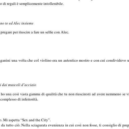
po di regali è semplicemente intollerabile.
ano te ed Alec insieme
regare per riuscire a fare un selfie con Alec.
aganini una volta che col violino era un autentico mostro e con cui condividevo 
i dai muscoli d’acciaio
 una così vasta gamma di qualità che tu non riusciresti ad avere nemmeno se viv
 complesso di inferiorità.
o. Mi aspetta “Sex and the City”.
 da tutto ciò. Nella sciagurata evenienza in cui così non fosse, ti consiglio di pr