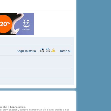
Segui la storia
|
|
Torna su
i che li hanno ideati.
 brevi citazioni, sempre in presenza dei dovuti credits e nei