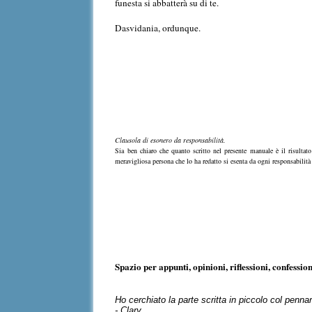
funesta si abbatterà su di te.
Dasvidania, ordunque.
Clausola di esonero da responsabilità.
Sia ben chiaro che quanto scritto nel presente manuale è il risultato
meravigliosa persona che lo ha redatto si esenta da ogni responsabilità 
Spazio per appunti, opinioni, riflessioni, confession
Ho cerchiato la parte scritta in piccolo col pennar
- Clary