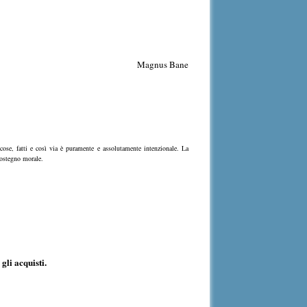
Magnus Bane
 cose, fatti e così via è puramente e assolutamente intenzionale. La
 sostegno morale.
gli acquisti.