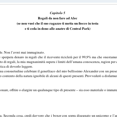
Capitolo 5
Regali da non fare ad Alec
(se non vuoi che il suo ragazzo ti metta un fiocco in testa
e ti ceda in dono alle anatre di Central Park)
ale. Non l’avrei mai immaginato.
te sperpera denaro in regali che il ricevente riciclerà per il 99,9% ma che onestam
ito di regali, la mia magnanimità supera i limiti dell’umana conoscenza, ragion per 
atica di doverlo leggere.
ua consuetudine celebrare il genetliaco del mio bellissimo Alexander con un present
to contento della natura ignobile di alcuni di questi presenti. Provvederò a disfarm
donare, offrire o elargire un qualunque tipo di presente – sia esso materiale o immate
ata. Seconda cosa, credi davvero che i boxer con sopra disegnato un unicorno e l’