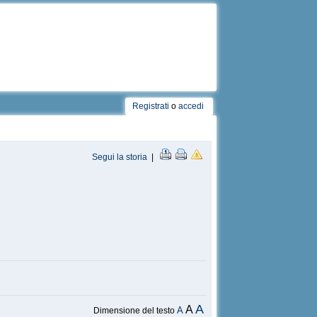
Registrati
o
accedi
Segui la storia
|
A
A
A
Dimensione del testo