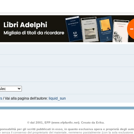
rs
/ Vai alla pagina dell'autore:
liquid_sun
© dal 2001, EFP (www.efpfanfic.net). Creato da Erika.
nsabilità per gli scritti pubblicati in esso, in quanto esclusiva opera e proprietà degli autor
 senza il consenso del proprietario del materiale, nemmeno parzialmente (con la sola esclusione di