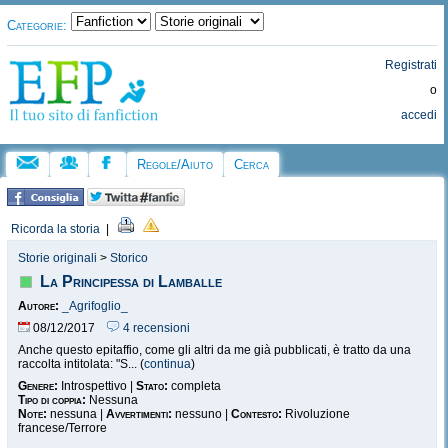
Categorie:
Registrati
o
accedi
Regole/Aiuto
Cerca
Ricorda la storia
|
Storie originali
>
Storico
La Principessa di Lamballe
Autore:
_Agrifoglio_
08/12/2017
4 recensioni
Anche questo epitaffio, come gli altri da me già pubblicati, è tratto da una
raccolta intitolata: "S... (
continua
)
Genere:
Introspettivo |
Stato:
completa
Tipo di coppia:
Nessuna
Note:
nessuna |
Avvertimenti:
nessuno |
Contesto:
Rivoluzione
francese/Terrore