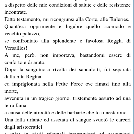
a dispetto delle mie condizioni di salute e delle resistenze
incontrate.
Fatto testamento, mi ricongiunsi alla Corte, alle Tuileries.
Quant’era opprimente e lugubre quello scomodo e
vecchio palazzo,
se confrontato alla splendente e favolosa Reggia di
Versailles!
A me, però, non importava, bastandomi essere di
conforto e di aiuto.
Dopo la sanguinosa rivolta dei sanculotti, fui separata
dalla mia Regina
ed imprigionata nella Petite Force ove rimasi fino alla
morte,
avvenuta in un tragico giorno, tristemente assurto ad una
tetra fama
a causa delle atrocità e delle barbarie che lo funestarono.
Una folla urlante ed assetata di sangue svuotò le carceri
dagli aristocratici
e mise in piedi tribunali improvvisati ed esecuzioni