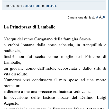
Per recensire
esegui il login
o
registrati
.
A
A
A
Dimensione del testo
La Principessa di Lamballe
Nacqui dal ramo Carignano della famiglia Savoia
e crebbi lontana dalla corte sabauda, in tranquillità e
pudicizia,
finché non fui scelta come moglie del Principe di
Lamballe,
un giovane uomo dall’indole debosciata e dallo stile di
vita dissoluto.
Numerosi vizi condussero il mio sposo ad una morte
prematura
e diedero a me una precoce ed inattesa vedovanza.
In occasione delle fastose nozze del Delfino Luigi
Augusto,
ne conobbi la neo sposa, la Principessa Maria Antonietta