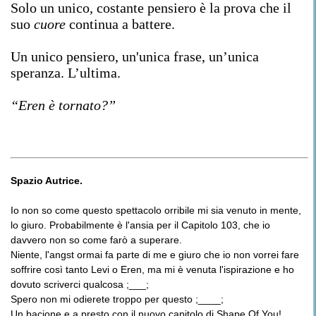
Solo un unico, costante pensiero è la prova che il
suo
cuore
continua a battere.
Un unico pensiero, un'unica frase, un’unica
speranza. L’ultima.
“Eren è tornato?”
Spazio Autrice.
​Io non so come questo spettacolo orribile mi sia venuto in mente,
lo giuro. Probabilmente è l'ansia per il Capitolo 103, che io
davvero non so come farò a superare.
​Niente, l'angst ormai fa parte di me e giuro che io non vorrei fare
soffrire così tanto Levi o Eren, ma mi è venuta l'ispirazione e ho
dovuto scriverci qualcosa ;___;
​Spero non mi odierete troppo per questo ;____;
Un bacione e a presto con il nuovo capitolo di Shape Of You!