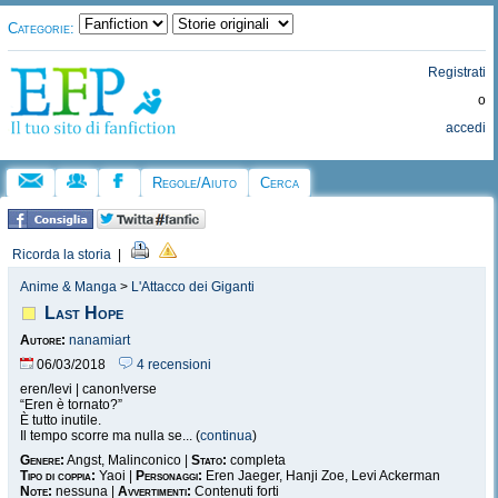
Categorie:
Registrati
o
accedi
Regole/Aiuto
Cerca
Ricorda la storia
|
Anime & Manga
>
L'Attacco dei Giganti
Last Hope
Autore:
nanamiart
06/03/2018
4 recensioni
eren/levi | canon!verse
“Eren è tornato?”
È tutto inutile.
Il tempo scorre ma nulla se... (
continua
)
Genere:
Angst, Malinconico |
Stato:
completa
Tipo di coppia:
Yaoi |
Personaggi:
Eren Jaeger, Hanji Zoe, Levi Ackerman
Note:
nessuna |
Avvertimenti:
Contenuti forti