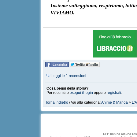
​Insieme volteggiamo, respiriamo, lott
​VIVIAMO.
Leggi le 1 recensioni
Cosa pensi della storia?
Per recensire
esegui il login
oppure
registrati
.
Torna indietro
/ Vai alla categoria:
Anime & Manga
>
L'A
EFP non ha alcuna respo