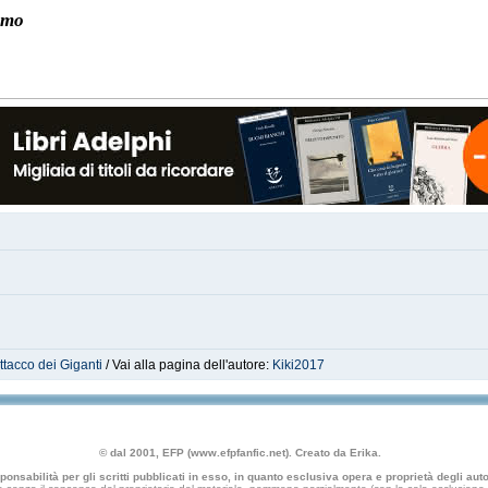
iamo
ttacco dei Giganti
/ Vai alla pagina dell'autore:
Kiki2017
© dal 2001, EFP (www.efpfanfic.net). Creato da Erika.
nsabilità per gli scritti pubblicati in esso, in quanto esclusiva opera e proprietà degli autor