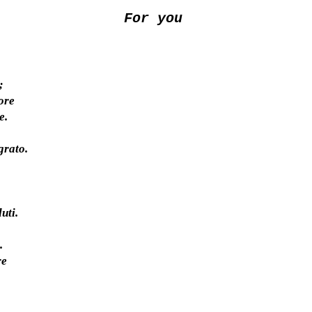
For you
;
uore
e.
grato.
uti.
.
re