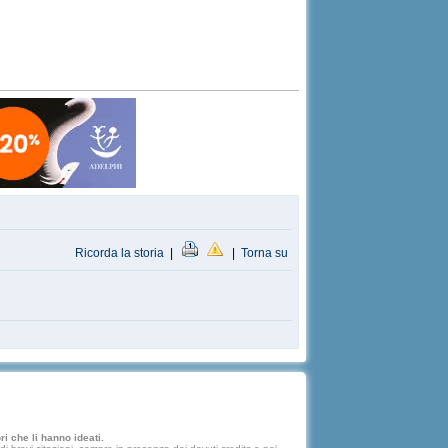
Ricorda la storia
|
|
Torna su
i che li hanno ideati.