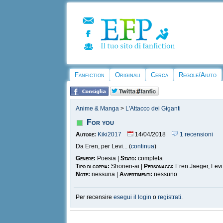
Fanfiction
Originali
Cerca
Regole/Aiuto
Anime & Manga
>
L'Attacco dei Giganti
For you
Autore:
Kiki2017
14/04/2018
1 recensioni
Da Eren, per Levi... (
continua
)
Genere:
Poesia |
Stato:
completa
Tipo di coppia:
Shonen-ai |
Personaggi:
Eren Jaeger, Lev
Note:
nessuna |
Avvertimenti:
nessuno
Per recensire
esegui il login
o
registrati
.