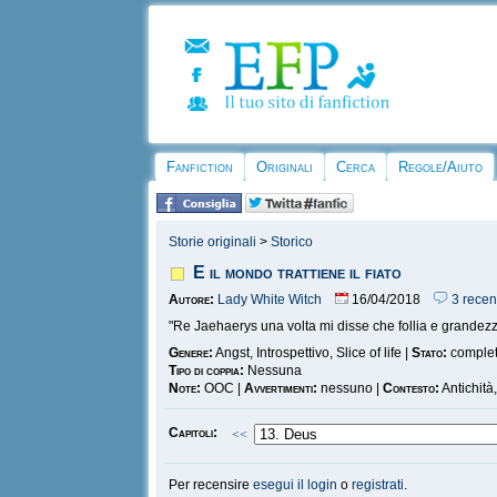
Fanfiction
Originali
Cerca
Regole/Aiuto
Storie originali
>
Storico
E il mondo trattiene il fiato
Autore:
Lady White Witch
16/04/2018
3 recen
"Re Jaehaerys una volta mi disse che follia e grandezz
Genere:
Angst, Introspettivo, Slice of life |
Stato:
comple
Tipo di coppia:
Nessuna
Note:
OOC |
Avvertimenti:
nessuno |
Contesto:
Antichità
Capitoli:
<<
Per recensire
esegui il login
o
registrati
.