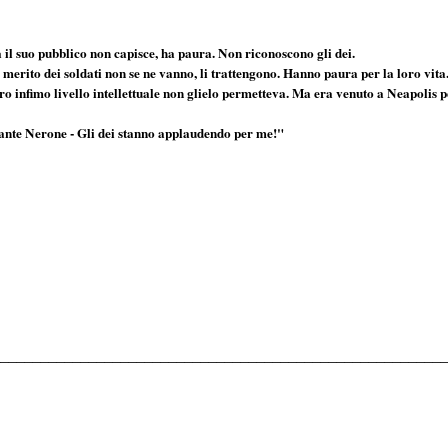
il suo pubblico non capisce, ha paura. Non riconoscono gli dei.
 merito dei soldati non se ne vanno, li trattengono. Hanno paura per la loro vita
ro infimo livello intellettuale non glielo permetteva. Ma era venuto a Neapolis 
urante Nerone - Gli dei stanno applaudendo per me!"
________________________________________________________