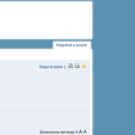
Registrati
o
accedi
Segui la storia
|
A
A
A
Dimensione del testo