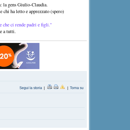
a: la gens Giulio-Claudia.
e chi ha letto e apprezzato (spero)
 che ci rende padri e figli."
 a tutti.
Segui la storia
|
|
Torna su