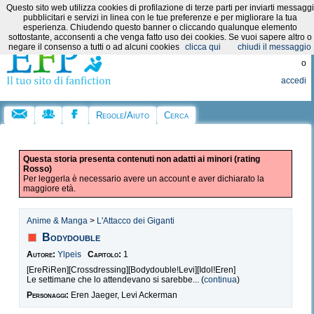
Questo sito web utilizza cookies di profilazione di terze parti per inviarti messaggi
Categorie:
pubblicitari e servizi in linea con le tue preferenze e per migliorare la tua
esperienza. Chiudendo questo banner o cliccando qualunque elemento
sottostante, acconsenti a che venga fatto uso dei cookies. Se vuoi sapere altro o
Registrati
negare il consenso a tutti o ad alcuni cookies
clicca qui
chiudi il messaggio
o
accedi
Regole/Aiuto
Cerca
Questa storia presenta contenuti non adatti ai minori (rating
Rosso)
Per leggerla è necessario avere un account e aver dichiarato la
maggiore età.
Anime & Manga
>
L'Attacco dei Giganti
Bodydouble
Autore:
Ylpeis
Capitolo:
1
[EreRiRen][Crossdressing][Bodydouble!Levi][Idol!Eren]
Le settimane che lo attendevano si sarebbe... (
continua
)
Personaggi:
Eren Jaeger, Levi Ackerman