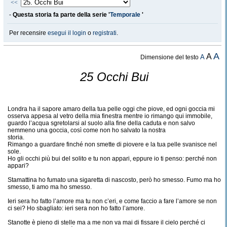
<<
-
Questa storia fa parte della serie '
Temporale
'
Per recensire
esegui il login
o
registrati
.
A
A
A
Dimensione del testo
25 Occhi Bui
Londra ha il sapore amaro della tua pelle oggi che piove, ed ogni goccia mi
osserva appesa al vetro della mia finestra mentre io rimango qui immobile,
guardo l’acqua sgretolarsi al suolo alla fine della caduta e non salvo
nemmeno una goccia, così come non ho salvato la nostra
storia.
Rimango a guardare finché non smette di piovere e la tua pelle svanisce nel
sole.
Ho gli occhi più bui del solito e tu non appari, eppure io ti penso: perché non
appari?
Stamattina ho fumato una sigaretta di nascosto, però ho smesso. Fumo ma ho
smesso, ti amo ma ho smesso.
Ieri sera ho fatto l’amore ma tu non c’eri, e come faccio a fare l’amore se non
ci sei? Ho sbagliato: ieri sera non ho fatto l’amore.
Stanotte è pieno di stelle ma a me non va mai di fissare il cielo perché ci