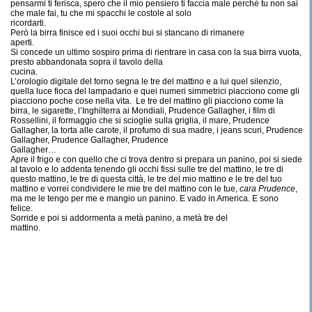
pensarmi ti ferisca, spero che il mio pensiero ti faccia male perché tu non sai
che male fai, tu che mi spacchi le costole al solo
ricordarti.
Però la birra finisce ed i suoi occhi bui si stancano di rimanere
aperti.
Si concede un ultimo sospiro prima di rientrare in casa con la sua birra vuota,
presto abbandonata sopra il tavolo della
cucina.
L’orologio digitale del forno segna le tre del mattino e a lui quel silenzio,
quella luce fioca del lampadario e quei numeri simmetrici piacciono come gli
piacciono poche cose nella vita. Le tre del mattino gli piacciono come la
birra, le sigarette, l’Inghilterra ai Mondiali, Prudence Gallagher, i film di
Rossellini, il formaggio che si scioglie sulla griglia, il mare, Prudence
Gallagher, la torta alle carote, il profumo di sua madre, i jeans scuri, Prudence
Gallagher, Prudence Gallagher, Prudence
Gallagher…
Apre il frigo e con quello che ci trova dentro si prepara un panino, poi si siede
al tavolo e lo addenta tenendo gli occhi fissi sulle tre del mattino, le tre di
questo mattino, le tre di questa città, le tre del mio mattino e le tre del tuo
mattino e vorrei condividere le mie tre del mattino con le tue,
cara Prudence
,
ma me le tengo per me e mangio un panino. E vado in America. E sono
felice.
Sorride e poi si addormenta a metà panino, a metà tre del
mattino.