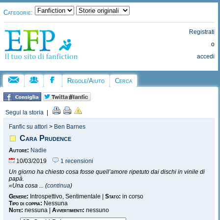
Categorie:
Registrati
o
accedi
Regole/Aiuto
Cerca
Segui la storia
|
Fanfic su attori
>
Ben Barnes
Cara Prudence
Autore:
Nadie
10/03/2019
1 recensioni
Un giorno ha chiesto cosa fosse quell’amore ripetuto dai dischi in vinile di
papà.
«Una cosa ... (
continua
)
Genere:
Introspettivo, Sentimentale |
Stato:
in corso
Tipo di coppia:
Nessuna
Note:
nessuna |
Avvertimenti:
nessuno