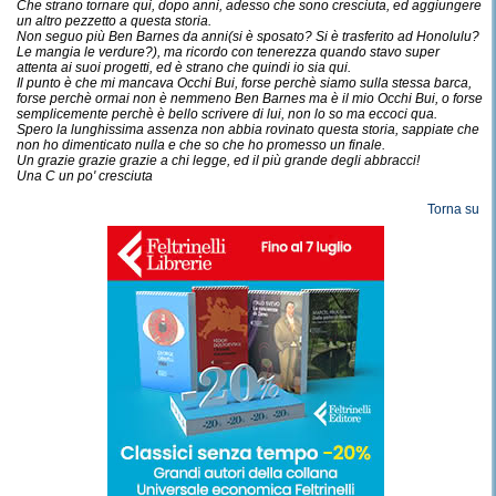
Che strano tornare qui, dopo anni, adesso che sono cresciuta, ed aggiungere
un altro pezzetto a questa storia.
Non seguo più Ben Barnes da anni(si è sposato? Si è trasferito ad Honolulu?
Le mangia le verdure?), ma ricordo con tenerezza quando stavo super
attenta ai suoi progetti, ed è strano che quindi io sia qui.
Il punto è che mi mancava Occhi Bui, forse perchè siamo sulla stessa barca,
forse perchè ormai non è nemmeno Ben Barnes ma è il mio Occhi Bui, o forse
semplicemente perchè è bello scrivere di lui, non lo so ma eccoci qua.
Spero la lunghissima assenza non abbia rovinato questa storia, sappiate che
non ho dimenticato nulla e che so che ho promesso un finale.
Un grazie grazie grazie a chi legge, ed il più grande degli abbracci!
Una C un po' cresciuta
Torna su