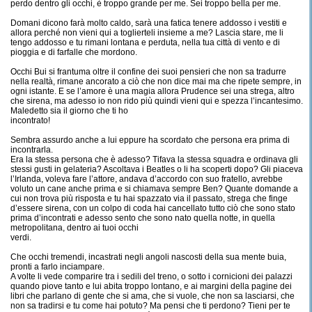
perdo dentro gli occhi, è troppo grande per me. Sei troppo bella per me.
Domani dicono farà molto caldo, sarà una fatica tenere addosso i vestiti e
allora perché non vieni qui a toglierteli insieme a me? Lascia stare, me li
tengo addosso e tu rimani lontana e perduta, nella tua città di vento e di
pioggia e di farfalle che mordono.
Occhi Bui si frantuma oltre il confine dei suoi pensieri che non sa tradurre
nella realtà, rimane ancorato a ciò che non dice mai ma che ripete sempre, in
ogni istante. E se l’amore è una magia allora Prudence sei una strega, altro
che sirena, ma adesso io non rido più quindi vieni qui e spezza l’incantesimo.
Maledetto sia il giorno che ti ho
incontrato!
Sembra assurdo anche a lui eppure ha scordato che persona era prima di
incontrarla.
Era la stessa persona che è adesso? Tifava la stessa squadra e ordinava gli
stessi gusti in gelateria? Ascoltava i Beatles o li ha scoperti dopo? Gli piaceva
l’Irlanda, voleva fare l’attore, andava d’accordo con suo fratello, avrebbe
voluto un cane anche prima e si chiamava sempre Ben? Quante domande a
cui non trova più risposta e tu hai spazzato via il passato, strega che finge
d’essere sirena, con un colpo di coda hai cancellato tutto ciò che sono stato
prima d’incontrati e adesso sento che sono nato quella notte, in quella
metropolitana, dentro ai tuoi occhi
verdi.
Che occhi tremendi, incastrati negli angoli nascosti della sua mente buia,
pronti a farlo inciampare.
A volte li vede comparire tra i sedili del treno, o sotto i cornicioni dei palazzi
quando piove tanto e lui abita troppo lontano, e ai margini della pagine dei
libri che parlano di gente che si ama, che si vuole, che non sa lasciarsi, che
non sa tradirsi e tu come hai potuto? Ma pensi che ti perdono? Tieni per te