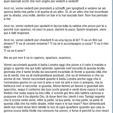
quei dannati occhi che non voglio più vederli e vederti!
Anzi no, vorrei vederti per prenderti a schiaffi, per spogliarti e vedere se sei
sporca della mia pelle o di quella di un altro. Sì, di un altro che hai incontrato
per la strada, una notte, dentro un bar e lo hai lasciato fare. Non hai pensato
a me.
Anzi no, vorrei vederti per sputarti in faccia tutta la rabbia che provo per te e
perché non sparisci, mi lasci in pace, dammi la pace, fammi respirare, vieni
qui e fatti respirare.
Anzi no, vorrei vederti per chiederti ti va una tazza di tè? Ti va un film sul
divano? Ti va di cenare insieme? Ti va se ti accompagno a casa? Ti va il mio
letto?
Ti va se ti amo?
Ma se poi non ti va io capisco, sparisco, svanisco.
Vorrei raccontarti quanto è bella Londra oggi che piove e il cielo è malato e
grigio e spento ma qui tutto splende, splende nell’oscurità di questa brutta
giornata che è tanto brutta da lasciarmi incantato di fronte a questa città che
sa di vento, che sa di metropolitane puntuali, che sa di immenso e che sa
anche di me. Vorrei raccontarti quanto è bella Londra anche oggi che è
l’ennesimo giorno in cui non ti amo e non mi ami e non ci amiamo, ma la
bellezza non si racconta: si guarda. Allora fammi un favore e guardati allo
specchio, segui il contorno dei tuoi occhi grandi e verdi dove nasce il sole
freddo che suda sopra la mia città, e scendi giù fino alle labbra carnose e
purpuree che ti ha dipinto Dio, là dove tieni tra i denti il mio Tamigi segreto
che ti scorre nelle vene, oltre la pelle, la tua pelle, la mia pelle, la pelle di
questa città che ha mille strade, mille mani e le tue mani? Non dimenticarti
delle tue mani dove tieni strette le luci di ogni quartiere quando qui cala la
gonna scura della Notte ma nessuno ha sonno, e forse è perché tu non riesci