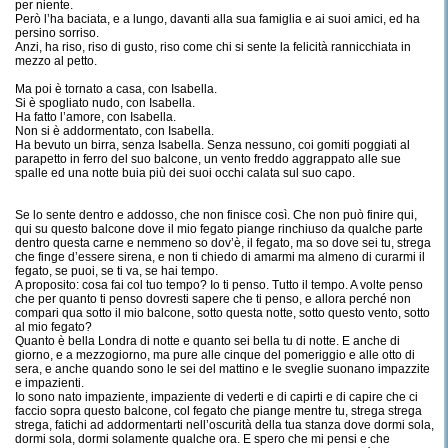
per niente.
Però l’ha baciata, e a lungo, davanti alla sua famiglia e ai suoi amici, ed ha
persino sorriso.
Anzi, ha riso, riso di gusto, riso come chi si sente la felicità rannicchiata in
mezzo al petto.
Ma poi è tornato a casa, con Isabella.
Si è spogliato nudo, con Isabella.
Ha fatto l’amore, con Isabella.
Non si è addormentato, con Isabella.
Ha bevuto un birra, senza Isabella. Senza nessuno, coi gomiti poggiati al
parapetto in ferro del suo balcone, un vento freddo aggrappato alle sue
spalle ed una notte buia più dei suoi occhi calata sul suo capo.
Se lo sente dentro e addosso, che non finisce così. Che non può finire qui,
qui su questo balcone dove il mio fegato piange rinchiuso da qualche parte
dentro questa carne e nemmeno so dov’è, il fegato, ma so dove sei tu, strega
che finge d’essere sirena, e non ti chiedo di amarmi ma almeno di curarmi il
fegato, se puoi, se ti va, se hai tempo.
A proposito: cosa fai col tuo tempo? Io ti penso. Tutto il tempo. A volte penso
che per quanto ti penso dovresti sapere che ti penso, e allora perché non
compari qua sotto il mio balcone, sotto questa notte, sotto questo vento, sotto
al mio fegato?
Quanto è bella Londra di notte e quanto sei bella tu di notte. E anche di
giorno, e a mezzogiorno, ma pure alle cinque del pomeriggio e alle otto di
sera, e anche quando sono le sei del mattino e le sveglie suonano impazzite
e impazienti.
Io sono nato impaziente, impaziente di vederti e di capirti e di capire che ci
faccio sopra questo balcone, col fegato che piange mentre tu, strega strega
strega, fatichi ad addormentarti nell’oscurità della tua stanza dove dormi sola,
dormi sola, dormi solamente qualche ora. E spero che mi pensi e che