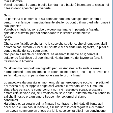
mai a dormire.
Vorrei raccontarti quanto è bella Londra ma ti basterà incontrare te stessa nel
riflesso dello specchio per vederla.
Bam.
La persiana di camera sua sta combattendo una battaglia dura contro il
vento, ma si ferisce irrimediabilmente sbattendo contro il muro ed interrompe i
suoi pensieri.
Vorrebbe chiuderla, vorrebbe davvero ma rimane impotente a fissarla,
spietato e distratto, per poi abbandonare la stanza come niente
fosse.
Bam.
Che suono fastidioso che fanno le cose che sbattono, che si rompono. Ma il
dolore fa così rumore? Occhi Bui sbuffa e si accende una sigaretta, in piedi al
centro esatto del suo soggiorno.
Non pensa a niente di particolare, ha allenato la mente ad ignorare il
sottofondo fastidioso dei suoi ricordi. Ha da fare. Ha del lavoro da fare. Si
trasferisce in America.
Giusto ieri ha comprato un biglietto per Los Angeles, solo andata senza
ritorno perché ormai ha firmato un contratto importante, uno di quei lavori che
se fai l’attore non ci pensi due volte a metterci una firma!
Lo aspettava da una vita un momento del genere, eppure eccolo in piedi, nel
bel mezzo di quel tappeto beige così vecchio e rovinato, che si fuma una
sigaretta e pensa che come Londra non c’è nessuno e scusa, scusa mia
amata città se vado via, se ti tradisco col sole della California ma d’altronde lo
sai che il nostro era un amore troppo intenso: ormai ci siamo
consumati.
Ha brindato. La sera in cui ha firmato il contratto ha brindato di fronte agli
occhi scuri e luminosi di Isabella, e il suo sorriso così regolare e di marmo
non aveva nemmeno un difetto e a lui le cose senza difetti non convincono