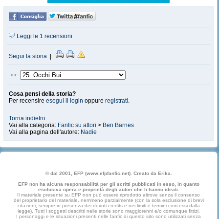
Leggi le 1 recensioni
Segui la storia
|
<<
Cosa pensi della storia?
Per recensire
esegui il login
oppure
registrati
.
Torna indietro
Vai alla categoria:
Fanfic su attori
>
Ben Barnes
Vai alla pagina dell'autore:
Nadie
© dal 2001, EFP (www.efpfanfic.net). Creato da Erika.
EFP non ha alcuna responsabilità per gli scritti pubblicati in esso, in quanto
esclusiva opera e proprietà degli autori che li hanno ideati.
Il materiale presente su EFP non può essere riprodotto altrove senza il consenso
del proprietario del materiale, nemmeno parzialmente (con la sola esclusione di brevi
citazioni, sempre in presenza dei dovuti credits e nei limiti e termini concessi dalla
legge). Tutti i soggetti descritti nelle storie sono maggiorenni e/o comunque fittizi.
I personaggi e le situazioni presenti nelle fanfic di questo sito sono utilizzati senza