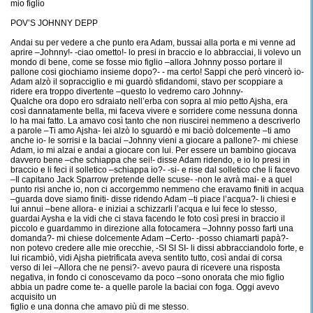
mio figlio
POV’S JOHNNY DEPP
Andai su per vedere a che punto era Adam, bussai alla porta e mi venne ad
aprire –Johnny!- -ciao ometto!- lo presi in braccio e lo abbracciai, li volevo un
mondo di bene, come se fosse mio figlio –allora Johnny posso portare il
pallone cosi giochiamo insieme dopo?- - ma certo! Sappi che però vincerò io-
Adam alzò il sopracciglio e mi guardò sfidandomi, stavo per scoppiare a
ridere era troppo divertente –questo lo vedremo caro Johnny-
Qualche ora dopo ero sdraiato nell’erba con sopra al mio petto Ajsha, era
così dannatamente bella, mi faceva vivere e sorridere come nessuna donna
lo ha mai fatto. La amavo così tanto che non riuscirei nemmeno a descriverlo
a parole –Ti amo Ajsha- lei alzò lo sguardò e mi baciò dolcemente –ti amo
anche io- le sorrisi e la baciai –Johnny vieni a giocare a pallone?- mi chiese
Adam, io mi alzai e andai a giocare con lui. Per essere un bambino giocava
davvero bene –che schiappa che sei!- disse Adam ridendo, e io lo presi in
braccio e li feci il solletico –schiappa io?- -si- e rise dal solletico che li facevo
–Il capitano Jack Sparrow pretende delle scuse- -non le avrà mai- e a quel
punto risi anche io, non ci accorgemmo nemmeno che eravamo finiti in acqua
–guarda dove siamo finiti- disse ridendo Adam –ti piace l’acqua?- li chiesi e
lui annui –bene allora- e iniziai a schizzarli l’acqua e lui fece lo stesso,
guardai Aysha e la vidi che ci stava facendo le foto così presi in braccio il
piccolo e guardammo in direzione alla fotocamera –Johnny posso farti una
domanda?- mi chiese dolcemente Adam –Certo- -posso chiamarti papà?-
non potevo credere alle mie orecchie, -SI SI SI- li dissi abbracciandolo forte, e
lui ricambiò, vidi Ajsha pietrificata aveva sentito tutto, così andai di corsa
verso di lei –Allora che ne pensi?- avevo paura di ricevere una risposta
negativa, in fondo ci conoscevamo da poco –sono onorata che mio figlio
abbia un padre come te- a quelle parole la baciai con foga. Oggi avevo
acquisito un
figlio e una donna che amavo più di me stesso.