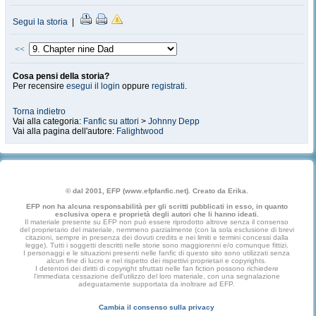
Segui la storia
|
<<
Cosa pensi della storia?
Per recensire
esegui il login
oppure
registrati
.
Torna indietro
Vai alla categoria:
Fanfic su attori
>
Johnny Depp
Vai alla pagina dell'autore:
Falightwood
© dal 2001, EFP (www.efpfanfic.net). Creato da Erika.
EFP non ha alcuna responsabilità per gli scritti pubblicati in esso, in quanto
esclusiva opera e proprietà degli autori che li hanno ideati.
Il materiale presente su EFP non può essere riprodotto altrove senza il consenso
del proprietario del materiale, nemmeno parzialmente (con la sola esclusione di brevi
citazioni, sempre in presenza dei dovuti credits e nei limiti e termini concessi dalla
legge). Tutti i soggetti descritti nelle storie sono maggiorenni e/o comunque fittizi.
I personaggi e le situazioni presenti nelle fanfic di questo sito sono utilizzati senza
alcun fine di lucro e nel rispetto dei rispettivi proprietari e copyrights.
I detentori dei diritti di copyright sfruttati nelle fan fiction possono richiedere
l'immediata cessazione dell'utilizzo del loro materiale, con una segnalazione
adeguatamente supportata da inoltrare ad EFP.
Cambia il consenso sulla privacy