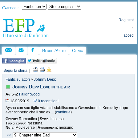
Categorie:
Registrati
o
accedi
Regole/Aiuto
Cerca
Segui la storia
|
Fanfic su attori
>
Johnny Depp
Johnny Depp Love in the air
Autore:
Falightwood
18/03/2019
0 recensioni
Aysha con suo figlio Adam si stabiliscono a Owensboro in Kentucky, dopo
aver scoperto che il suo ex ... (
continua
)
Genere:
Romantico |
Stato:
in corso
Tipo di coppia:
Nessuna
Note:
Movieverse |
Avvertimenti:
nessuno
<<