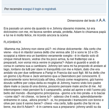
Per recensire
esegui il login
o
registrati
.
A
A
A
Dimensione del testo
Era passato un anno da quando io e Johnny stavamo insieme, lui era
dolcissimo con me, mi faceva sentire amata, protetta. Adam lo chiamava papà
e lui ne è molto felice, mi ricordo ancora la scena
FLASHBACK
-Mamma ma Johnny non viene più?- mi chiese dolcemente –Ma certo che
viene- -ma è in ritardo! aveva detto che veniva alle 10 e sono le 10 e 05-
scoppiai a ridere era un bambino veramente sveglio –è in ritardo solo di
cinque minuti tesoro, vedrai che tra poco arriva, tu nel frattempo vai a
prepararti, non vorrai mica venire in pigiama?- Adam si guardò e andò di
corsa in camera sua a cambiarsi. Johnny ieri sera mi ha proposto di andare al
lago, lontano da tutti per stare in tranquillità con me e Adam, dato che era
andato via per due settimane a Parigi in Francia dai suoi figli. Mi ha detto che
un giorno Lily-Rose e Jack verranno qua a Owensboro per conoscermi. E
sinceramente sono terrorizzata all’idea, chissà come reagiranno, già hanno
dovuto soffrire per colpa della ex moglie di Johnny, hanno visto loro padre
stare male a causa di una donna, possono pensare male anche di me. Ad
interrompere i miei pensieri fu il campanello, andai ad aprire e vidi l’uomo più
bello del mondo –Buongiorno principessa- -giorno a te mio pirata- e lo baciai
–come stai?- mi chiese, -io bene tu?- -adesso che ti vedo, splendidamente-
entrammo in casa, -allora pronta?- -si, ho preparato i tramezzini con tonno e
olive per caso ti vanno bene?- chiesi –ma certo, tutto quello che fai mi va
bene, ma dov’è Adam?- -è in camera sua a prepararsi- johnny andò su da