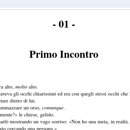
- 01 -
Primo Incontro
ra alto,
molto
alto.
aveva gli occhi chiarissimi ed era con quegli stessi occhi che 
tare dietro di lui.
i ammazzare un orso,
comunque
.
amente?» le chiese, gelido.
parlò mostrando un vago sorriso: «Non ho una meta, in realtà. 
, sto cercando una persona.»