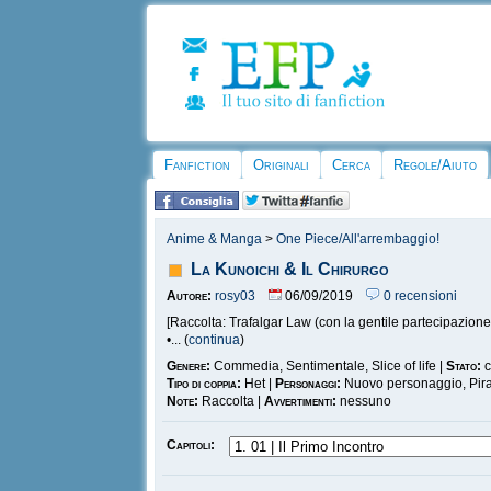
Fanfiction
Originali
Cerca
Regole/Aiuto
Anime & Manga
>
One Piece/All'arrembaggio!
La Kunoichi & Il Chirurgo
Autore:
rosy03
06/09/2019
0 recensioni
[Raccolta: Trafalgar Law (con la gentile partecipazio
•... (
continua
)
Genere:
Commedia, Sentimentale, Slice of life |
Stato:
c
Tipo di coppia:
Het |
Personaggi:
Nuovo personaggio, Pirat
Note:
Raccolta |
Avvertimenti:
nessuno
Capitoli: