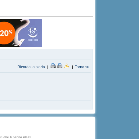
Ricorda la storia
|
|
Torna su
i che li hanno ideati.