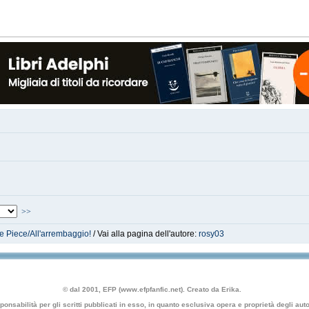
>>
e Piece/All'arrembaggio!
/ Vai alla pagina dell'autore:
rosy03
© dal 2001, EFP (www.efpfanfic.net). Creato da Erika.
nsabilità per gli scritti pubblicati in esso, in quanto esclusiva opera e proprietà degli autor