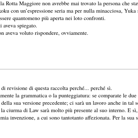
lla Rotta Maggiore non avrebbe mai trovato la persona che st
oku con un’espressione seria ma per nulla minacciosa, Yuka si 
essere quantomeno più aperta nei loto confronti.
i aveva spiegato.
on aveva voluto rispondere, ovviamente.
di revisione di questa raccolta perché... perché sì.
amente la grammatica o la punteggiatura: se comparate le due 
della sua versione precedente; ci sarà un lavoro anche in tal 
 la ciurma di Law sarà molto più presente al suo interno. E sì,
a invenzione, a cui sono tantotanto affezionata. Per la sua st