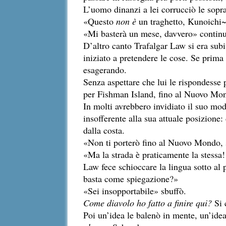
L’uomo dinanzi a lei corrucciò le sopra
«Questo
non è
un traghetto, Kunoichi
«Mi basterà un mese, davvero» continuò
D’altro canto Trafalgar Law si era subit
iniziato a pretendere le cose. Se prima 
esagerando.
Senza aspettare che lui le rispondesse 
per Fishman Island, fino al Nuovo Mond
In molti avrebbero invidiato il suo mod
insofferente alla sua attuale posizione:
dalla costa.
«Non ti porterò fino al Nuovo Mondo, s
«Ma la strada è praticamente la stessa!
Law fece schioccare la lingua sotto al p
basta come spiegazione?»
«Sei insopportabile» sbuffò.
Come diavolo ho fatto a finire qui?
Si 
Poi un’idea le balenò in mente, un’idea