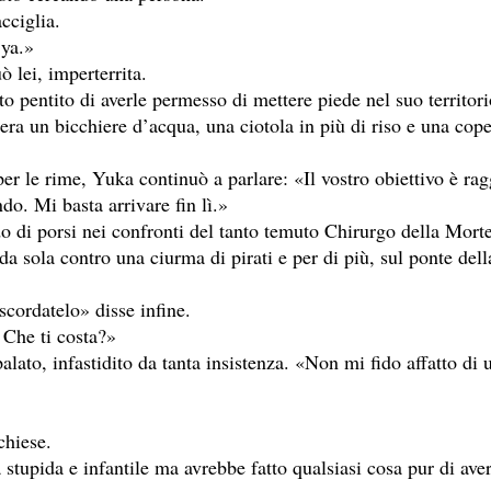
cciglia.
~ya.»
 lei, imperterrita.
o pentito di averle permesso di mettere piede nel suo territori
era un bicchiere d’acqua, una ciotola in più di riso e una cope
per le rime, Yuka continuò a parlare: «Il vostro obiettivo è ra
o. Mi basta arrivare fin lì.»
o di porsi nei confronti del tanto temuto Chirurgo della Mort
 da sola contro una ciurma di pirati e per di più, sul ponte del
cordatelo» disse infine.
 Che ti costa?»
alato, infastidito da tanta insistenza. «Non mi fido affatto di
chiese.
 stupida e infantile ma avrebbe fatto qualsiasi cosa pur di av