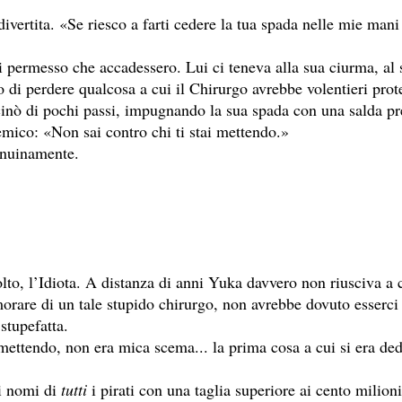
rtita. «Se riesco a farti cedere la tua spada nelle mie mani
permesso che accadessero. Lui ci teneva alla sua ciurma, al 
 di perdere qualcosa a cui il Chirurgo avrebbe volentieri prote
inò di pochi passi, impugnando la sua spada con una salda pres
mico: «Non sai contro chi ti stai mettendo.»
genuinamente.
lto, l’Idiota. A distanza di anni Yuka davvero non riusciva a 
orare di un tale stupido chirurgo, non avrebbe dovuto esserci 
stupefatta.
mettendo, non era mica scema... la prima cosa a cui si era ded
i nomi di
tutti
i pirati con una taglia superiore ai cento milioni