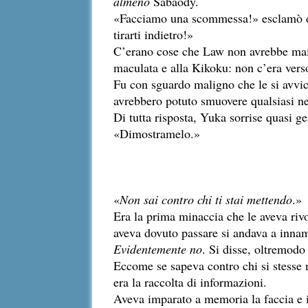
almeno
Sabaody.
«Facciamo una scommessa!» esclamò dive
tirarti indietro!»
C’erano cose che Law non avrebbe mai 
maculata e alla Kikoku: non c’era verso
Fu con sguardo maligno che le si avvic
avrebbero potuto smuovere qualsiasi ne
Di tutta risposta, Yuka sorrise quasi 
«Dimostramelo.»
«
Non sai contro chi ti stai mettendo
.»
Era la prima minaccia che le aveva rivo
aveva dovuto passare si andava a innam
Evidentemente no
. Si disse, oltremodo 
Eccome se sapeva contro chi si stesse 
era la raccolta di informazioni.
Aveva imparato a memoria la faccia e 