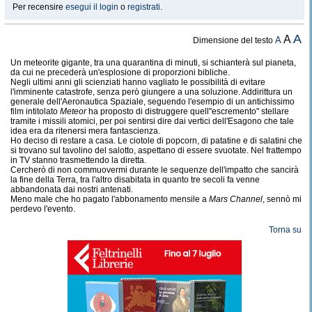
Per recensire
esegui il login
o
registrati
.
A
A
A
Dimensione del testo
Un meteorite gigante, tra una quarantina di minuti, si schianterà sul pianeta,
da cui ne precederà un'esplosione di proporzioni bibliche.
Negli ultimi anni gli scienziati hanno vagliato le possibilità di evitare
l'imminente catastrofe, senza però giungere a una soluzione. Addirittura un
generale dell'Aeronautica Spaziale, seguendo l'esempio di un antichissimo
film intitolato
Meteor
ha proposto di distruggere quell"escremento" stellare
tramite i missili atomici, per poi sentirsi dire dai vertici dell'Esagono che tale
idea era da ritenersi mera fantascienza.
Ho deciso di restare a casa. Le ciotole di popcorn, di patatine e di salatini che
si trovano sul tavolino del salotto, aspettano di essere svuotate. Nel frattempo
in TV stanno trasmettendo la diretta.
Cercherò di non commuovermi durante le sequenze dell'impatto che sancirà
la fine della Terra, tra l'altro disabitata in quanto tre secoli fa venne
abbandonata dai nostri antenati.
Meno male che ho pagato l'abbonamento mensile a
Mars
Channel
, sennò mi
perdevo l'evento.
Torna su