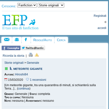
Categorie:
Registrati
o
accedi
Regole/Aiuto
Cerca
Ricorda la storia
|
Storie originali
>
Generale
Il meteorite gigante
Autore:
Hiroshi84
15/03/2020
1 recensioni
[Un meteorite gigante, tra una quarantina di minuti, si schianterà sulla
Terra...]... (
continua
)
Genere:
Generale |
Stato:
completa
Tipo di coppia:
Nessuna
Note:
nessuna |
Avvertimenti:
nessuno