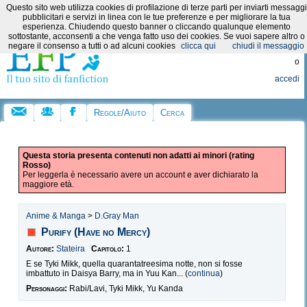
Questo sito web utilizza cookies di profilazione di terze parti per inviarti messaggi
Categorie:
pubblicitari e servizi in linea con le tue preferenze e per migliorare la tua
esperienza. Chiudendo questo banner o cliccando qualunque elemento
sottostante, acconsenti a che venga fatto uso dei cookies. Se vuoi sapere altro o
Registrati
negare il consenso a tutti o ad alcuni cookies
clicca qui
chiudi il messaggio
o
accedi
Regole/Aiuto
Cerca
Questa storia presenta contenuti non adatti ai minori (rating
Rosso)
Per leggerla è necessario avere un account e aver dichiarato la
maggiore età.
Anime & Manga
>
D.Gray Man
Purify (Have no Mercy)
Autore:
Stateira
Capitolo:
1
E se Tyki Mikk, quella quarantatreesima notte, non si fosse
imbattuto in Daisya Barry, ma in Yuu Kan... (
continua
)
Personaggi:
Rabi/Lavi, Tyki Mikk, Yu Kanda