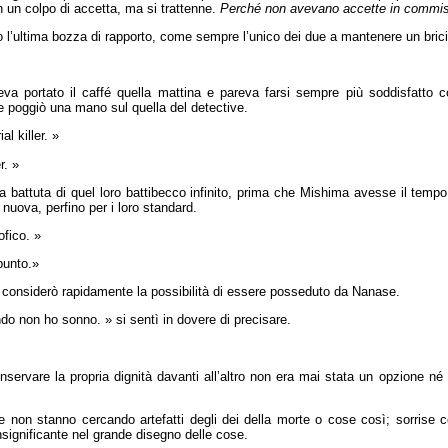
n un colpo di accetta, ma si trattenne.
Perché non avevano accette in commis
 l’ultima bozza di rapporto, come sempre l’unico dei due a mantenere un bricio
a portato il caffé quella mattina e pareva farsi sempre più soddisfatto con
e poggiò una mano sul quella del detective.
l killer. »
r. »
ma battuta di quel loro battibecco infinito, prima che Mishima avesse il tempo
nuova, perfino per i loro standard.
ofico. »
punto.»
 considerò rapidamente la possibilità di essere posseduto da Nanase.
ndo non ho sonno. » si sentì in dovere di precisare.
servare la propria dignità davanti all’altro non era mai stata un opzione né
 non stanno cercando artefatti degli dei della morte o cose così; sorrise 
nsignificante nel grande disegno delle cose.