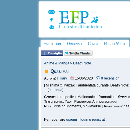
Fanfiction
Originali
Cerca
Regole/Aiuto
Anime & Manga
>
Death Note
Quasi mai
Autore:
Hikary
15/06/2020
0 recensioni
[ Mishima x Ryuzaki | ambientata durante 'Death Note:
... (
continua
)
Genere:
Introspettivo, Malinconico, Romantico |
Stato:
c
Tipo di coppia:
Yaoi |
Personaggi:
Altri personaggi
Note:
Missing Moments, Movieverse |
Avvertimenti:
nes
Per recensire
esegui il login
o
registrati
.