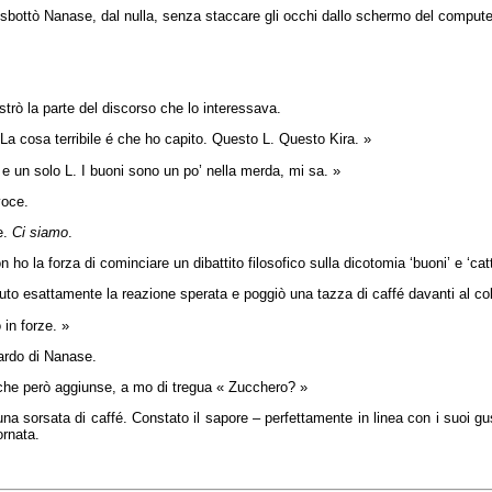
sbottò Nanase, dal nulla, senza staccare gli occhi dallo schermo del compute
trò la parte del discorso che lo interessava.
La cosa terribile é che ho capito. Questo L. Questo Kira. »
 e un solo L. I buoni sono un po’ nella merda, mi sa. »
voce.
e.
Ci siamo
.
 ho la forza di cominciare un dibattito filosofico sulla dicotomia ‘buoni’ e ‘catt
to esattamente la reazione sperata e poggiò una tazza di caffé davanti al co
 in forze. »
ardo di Nanase.
che però aggiunse, a mo di tregua « Zucchero? »
a sorsata di caffé. Constato il sapore – perfettamente in linea con i suoi g
ornata.