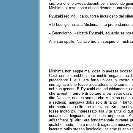
ciò, ora che lo aveva davanti per il secondo gior
Mishima si rese conto di non ricordare una sing
Ryuzaki reclinò il capo, forse incuriosito dal sile
« B-buongiorno. » a Mishima irritò profondamente 
« Buongiorno. » ribattè Ryuzaki, sguardo se poss
Alle sue spalle, Nanase tirò un sospiro di frustra
Mishima non seppe mai cosa lo avesse scosso a t
Così come sarebbe stato inutile negare che l
precedente L e si era fatto un’idea piuttosto a
immaginare che fossero caratteristiche comuni 
nel suo genere. E Ryuzaki era indubbiamente
un
che avresti il terrore di portare al bar sotto c
dire Nanase, con un sorriso che Mishima non rius
a sedersi; mangiava dolci solo di tanto in tan
che rientrasse nelle sue intenzioni. Se si se
fosse molto più interessato alla vita altrui di qu
occasionali linguacce e posizioni improbabili. Alt
affascinare
gli altri, era fondamentale durante 
qualche modo, il loro modo di ragionare riusciva 
lavorare sullo stesso fascicolo, insieme riuscivan