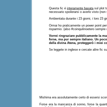
Questa fic é
interamente basata
sul plot t
necessario spoilerarsi o averlo visto (no
Ambientata durante i 23 giorni, i loro 23 g
Ormai ho praticamente un power point pe
risparmio. (also #coinquilinoetero sempre 
Vorrei ringraziare pubblicamente la mar
forse, ma pur sempre italiano. Un poco
della divina Atena, proteggerò i miei c
Se leggete in inglese e cercate altre fic 
Mishima era assolutamente certo di essersi sco
Forse era la mancanza di sonno, forse la quanti