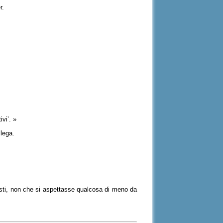
r.
ivi’. »
llega.
usti, non che si aspettasse qualcosa di meno da