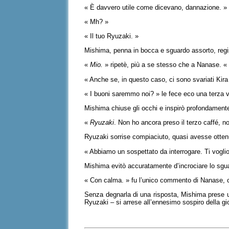
« È davvero utile come dicevano, dannazione. » 
« Mh? »
« Il tuo Ryuzaki. »
Mishima, penna in bocca e sguardo assorto, regis
«
Mio.
» ripetè, più a se stesso che a Nanase. « 
« Anche se, in questo caso, ci sono svariati Kira
« I buoni saremmo noi? » le fece eco una terza 
Mishima chiuse gli occhi e inspirò profondament
«
Ryuzaki
. Non ho ancora preso il terzo caffé, non
Ryuzaki sorrise compiaciuto, quasi avesse ottenu
« Abbiamo un sospettato da interrogare. Ti voglio
Mishima evitò accuratamente d’incrociare lo sgu
« Con calma. » fu l’unico commento di Nanase, 
Senza degnarla di una risposta, Mishima prese un
Ryuzaki – si arrese all’ennesimo sospiro della gi