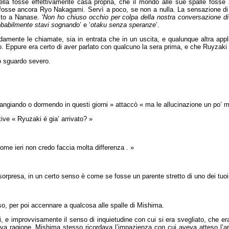
quella fosse effettivamente casa propria, che il mondo alle sue spalle foss
o fosse ancora Ryo Nakagami. Servì a poco, se non a nulla. La sensazione di
sto a Nanase.
‘Non ho chiuso occhio per colpa della nostra conversazione di 
obabilmente stavi sognando
’ e ‘
otaku senza speranze
’.
damente le chiamate, sia in entrata che in un uscita, e qualunque altra appl
o. Eppure era certo di aver parlato con qualcuno la sera prima, e che Ruyzaki 
o sguardo severo.
mangiando o dormendo in questi giorni » attaccò « ma le allucinazione un po’ 
tive « Ryuzaki é gia’ arrivato? »
ome ieri non credo faccia molta differenza . »
a sorpresa, in un certo senso è come se fosse un parente stretto di uno dei tuoi
so, per poi accennare a qualcosa alle spalle di Mishima.
i, e improvvisamente il senso di inquietudine con cui si era svegliato, che era 
va ragione, Mishima stesso ricordava l’impazienza con cui aveva atteso l’arr