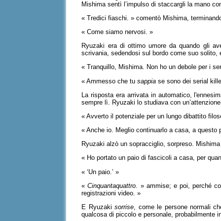
Mishima sentì l’impulso di staccargli la mano co
« Tredici fiaschi. » comentò Mishima, terminando
« Come siamo nervosi. »
Ryuzaki era di ottimo umore da quando gli avev
scrivania, sedendosi sul bordo come suo solito, 
« Tranquillo, Mishima. Non ho un debole per i seria
« Ammesso che tu
sappia
se sono dei serial kille
La risposta era arrivata in automatico, l'ennesi
sempre lì. Ryuzaki lo studiava con un’attenzione 
« Avverto il potenziale per un lungo dibattito filos
« Anche io. Meglio continuarlo a casa, a questo 
Ryuzaki alzò un sopracciglio, sorpreso. Mishima
« Ho portato un paio di fascicoli a casa, per qua
« ‘Un paio.’ »
«
Cinquantaquattro
. » ammise; e poi, perché con
registrazioni video. »
E Ryuzaki
sorrise
, come le persone normali che
qualcosa di piccolo e personale, probabilmente i