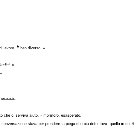
i lavoro. È ben diverso. »
redici
. »
 »
r omicidio.
to che ci serviva aiuto. » mormorò, esasperato.
 conversazione stava per prendere la piega che più detestava: quella in cui