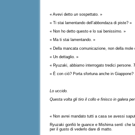
« Avevi detto
un
sospettato. »
« Ti stai lamentando dell’abbondaza di piste? »
« Non ho detto questo e lo sai benissimo. »
« Ma ti stai lamentando. »
« Della mancata comunicazione, non della mole d
« Un dettaglio. »
« Ryuzaki, abbiamo interrogato tredici persone.
T
« È con ciò? Porta sfortuna anche in Giappone?
Lo uccido.
Questa volta gli tiro il collo e finisco in galera pe
« Non avrei mandato tutti a casa se avessi sapu
Ryuzaki gonfiò le guance e Mishima sentì che la
per il gusto di vederlo dare di matto.