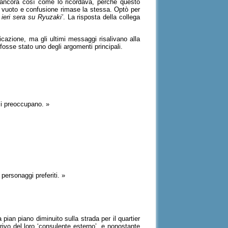
e ancora così come lo ricordava, perchè questo
 vuoto e confusione rimase la stessa. Optò per
ieri sera su Ryuzaki’
. La risposta della collega
icazione, ma gli ultimi messaggi risalivano alla
fosse stato uno degli argomenti principali.
mi preoccupano. »
 personaggi preferiti. »
pian piano diminuito sulla strada per il quartier
ivo del loro ‘consulente esterno’, e nonostante