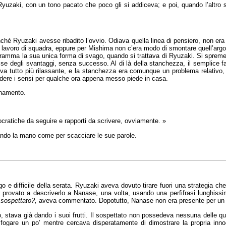
 Ryuzaki, con un tono pacato che poco gli si addiceva; e poi, quando l’altr
ché Ryuzaki avesse ribadito l’ovvio. Odiava quella linea di pensiero, non era c
lavoro di squadra, eppure per Mishima non c’era modo di smontare quell’argo
mma la sua unica forma di svago, quando si trattava di Ryuzaki. Si spremette
e degli svantaggi, senza successo. Al di là della stanchezza, il semplice fat
deva tutto più rilassante, e la stanchezza era comunque un problema relativ
rdere i sensi per qualche ora appena messo piede in casa.
ionamento.
cratiche da seguire e rapporti da scrivere, ovviamente. »
itando la mano come per scacciare le sue parole.
ngo e difficile della serata. Ryuzaki aveva dovuto tirare fuori una strategia che
r provato a descriverlo a Nanase, una volta, usando una perfifrasi lunghis
l sospettato?,
aveva commentato. Dopotutto, Nanase non era presente per un
, stava già dando i suoi frutti. Il sospettato non possedeva nessuna delle 
 sfogare un po’ mentre cercava disperatamente di dimostrare la propria in