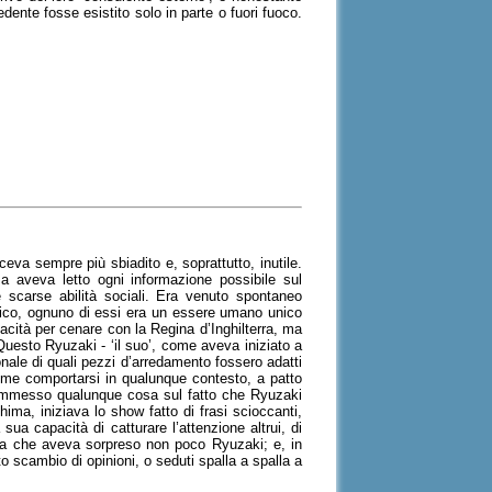
dente fosse esistito solo in parte o fuori fuoco.
va sempre più sbiadito e, soprattutto, inutile.
a aveva letto ogni informazione possibile sul
e scarse abilità sociali. Era venuto spontaneo
gico, ognuno di essi era un essere umano unico
cità per cenare con la Regina d’Inghilterra, ma
Questo Ryuzaki - ‘il suo’, come aveva iniziato a
nale di quali pezzi d’arredamento fossero adatti
me comportarsi in qualunque contesto, a patto
commesso qualunque cosa sul fatto che Ryuzaki
hima, iniziava lo show fatto di frasi scioccanti,
sua capacità di catturare l’attenzione altrui, di
cosa che aveva sorpreso non poco Ryuzaki; e, in
o scambio di opinioni, o seduti spalla a spalla a