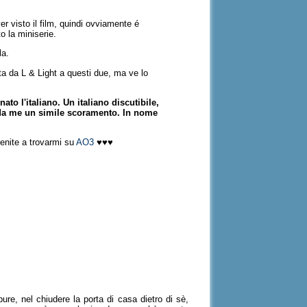
 visto il film, quindi ovviamente é
o la miniserie.
la.
ata da L & Light a questi due, ma ve lo
o l'italiano. Un italiano discutibile,
é da me un simile scoramento. In nome
venite a trovarmi su
AO3
♥♥♥
re, nel chiudere la porta di casa dietro di sè,