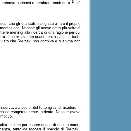
o sembrava ostinarsi a sembrare confuso « È più
osì che gli era stato insegnato a fare il proprio
mentazione. Nanase gli aveva detto più volte di
 le meningi alla ricerca di una ragione per cui
to di poter lavorare quasi senza parlarsi, tanto
o, visto che Ryuzaki non dormiva e Mishima non
 riservava a pochi, del tutto ignari di ricadere in
sima ed esageratamente intricata. Nanase aveva
 motivo.
qualità minime per essere degno di questo nome,
nocenza, tanto da
toccare
il braccio di Ryuzaki.