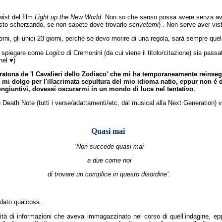
wist del film
Light up the New World
. Non so che senso possa avere senza aver
n sto scherzando, se non sapete dove trovarlo
scrivetemi
) . Non serve aver vist
iorni, gli unici 23 giorni, perché se devo morire di una regola, sarà sempre quel
r spiegare come
Logico
di Cremonini (da cui viene il titolo/citazione) sia pass
nel ♥)
atona de 'I Cavalieri dello Zodiaco' che mi ha temporaneamente reinsegnat
 mi dolgo per l'illacrimata sepultura del mio idioma natio, eppur non 
ongiuntivi, dovessi oscurarmi in un mondo di luce nel tentativo.
su Death Note (tutti i verse/adattamenti/etc, dal musical alla Next Generation) 
Quasi mai
‘Non succede quasi mai
a due come noi
di trovare un complice in questo disordine’.
rdato qualcosa.
tà di informazioni che aveva immagazzinato nel corso di quell’indagine, eppu