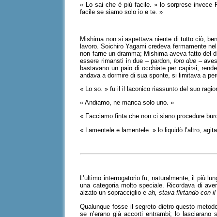
« Lo sai che é più facile. » lo sorprese invece
facile se siamo solo io e te. »
Mishima non si aspettava niente di tutto ciò, ben
lavoro. Soichiro Yagami credeva fermamente nel 
non farne un dramma; Mishima aveva fatto del dra
essere rimansti in due – pardon,
loro due
– avess
bastavano un paio di occhiate per capirsi, ren
andava a dormire di sua sponte, si limitava a pe
« Lo so. » fu il il laconico riassunto del suo rag
« Andiamo, ne manca solo uno. »
« Facciamo finta che non ci siano procedure buro
« Lamentele e lamentele. » lo liquidò l’altro, ag
L’ultimo interrogatorio fu, naturalmente, il più lu
una categoria molto speciale. Ricordava di ave
alzato un sopracciglio e
ah, stava flirtando con i
Qualunque fosse il segreto dietro questo metodo
se n’erano già accorti entrambi; lo lasciarano