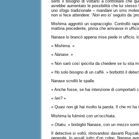
sentì il bisogno di voltarsi a controllare che 
avrebbe aumentato le possibilità che lui stess
uno sfogo tradizionale – mandare un sms mole
non si fece attendere: ‘
Non ero io
’ seguito da ‘
pr
Mishima aggrottò un sopracciglio. Controllò rapi
mattina precedente, prima che arrivasse in uffici
Nanase lo brancò appena mise piede in ufficio, l
« Mishima. »
«
Nanase
. »
« Non sarò così ipocrita da chiedere se tu stia 
« Ho solo bisogno di un caffè. » borbottò il detec
Nanase scrollò le spalle.
« Anche fosse, se hai intenzione di comportarti c
«
Ieri?
»
« Quasi non gli hai rivolto la parola. Il che mi h
Mishima la fulminò con un’occhiata.
«
Otaku
. » bisbigliò Nanase, con un mezzo sorri
Il detective si voltò, ritrovandosi davanti Ruyzak
generale, lo assalì tutto d’un colpo. Nanase ave