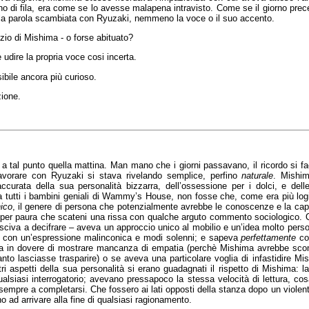
no di fila, era come se lo avesse malapena intravisto. Come se il giorno prece
ola parola scambiata con Ryuzaki, nemmeno la voce o il suo accento.
nzio di Mishima - o forse abituato?
udire la propria voce cosi incerta.
ibile ancora più curioso.
zione.
al punto quella mattina. Man mano che i giorni passavano, il ricordo si face
avorare con Ryuzaki si stava rivelando semplice, perfino
naturale
. Mishim
ccurata della sua personalità bizzarra, dell’ossessione per i dolci, e dell
a tutti i bambini geniali di Wammy’s House, non fosse che, come era più lo
ico
, il genere di persona che potenzialmente avrebbe le conoscenze e la capa
asa per paura che scateni una rissa con qualche arguto commento sociologico. 
civa a decifrare – aveva un approccio unico al mobilio e un’idea molto perso
to, con un’espressione malinconica e modi solenni; e sapeva
perfettamente
co
ntiva in dovere di mostrare mancanza di empatia (perchè Mishima avrebbe s
anto lasciasse trasparire) o se aveva una particolare voglia di infastidire Mis
ri aspetti della sua personalità si erano guadagnati il rispetto di Mishima: la 
qualsiasi interrogatorio; avevano pressapoco la stessa velocità di lettura, 
sempre a completarsi. Che fossero ai lati opposti della stanza dopo un violent
o ad arrivare alla fine di qualsiasi ragionamento.