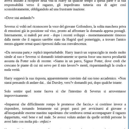
aveva iniziato a ricoprire nella vita di Harry da qualche tempo a quella parte e la sua
responsabilità verso il ragazzo, gli impedivano tuttavia ora di agire così
sconsideratamente, obbligandolo ad una frustrante inazione.
«Dove stai andando?»
Severus sì voltò nel riconoscere la voce del giovane Grifondoro, la solita maschera priva
di emozioni già in posizione sul viso, pronto ad affrontare la domanda appena postagli.
Internamente, si maledì per aver - dopo i recenti sviluppi - momentaneamente rimosso
dalla mente che il ragazzo sarebbe stato da Hagrid quel pomeriggio, a trovare l'amico
mezzo-gigante ormai quasi ripresosi dalla sua convalescenza.
«Da nessuna parte,» replicò imperturbabile. Harry inarcò un sopracciglio in modo molto
simile al suo e Severus si domandò istintivamente se questa fosse una nuova peculiarità
assunta da Potter solo di recente. «Siamo in un parco, Signor Potter, dove credi che
crescano le piante di cui mi servo per il mio lavoro?» mentì, risparmiandogli la cruda e
nuda verità.
Harry soppesò la sua risposta, apparentemente convinto dal suo tono accademico. «Non
starai pensando di andare dai... dai Dursley, vero?» domandò poi, dopo qualche istante.
Solo sentire quel nome faceva sì che l'intestino di Severus si arroventasse
improvvisamente.
«Imparerai che difficilmente rompo le promesse che faccio,» si costrinse invece a
rispondere, tornando lentamente sui propri passi per avvicinarsi al giovane e
all'inseparabile enorme mastino napoletano che sembrava ormai accompagnare il ragazzo
dappertutto, «nel bene e nel male. Se avessi voluto andare da quelle orribili persone lo
avrei fatto con molta più--
enfasi
.»