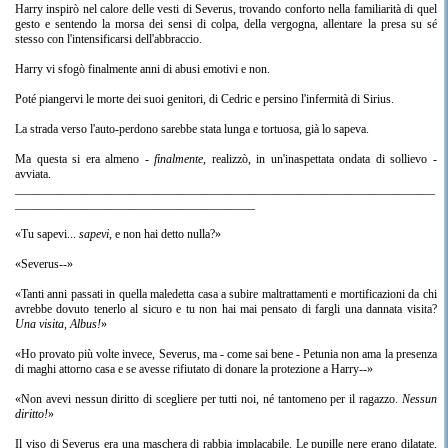
Harry inspirò nel calore delle vesti di Severus, trovando conforto nella familiarità di quel
gesto e sentendo la morsa dei sensi di colpa, della vergogna, allentare la presa su sé
stesso con l'intensificarsi dell'abbraccio.
Harry vi sfogò finalmente anni di abusi emotivi e non.
Poté piangervi le morte dei suoi genitori, di Cedric e persino l'infermità di Sirius.
La strada verso l'auto-perdono sarebbe stata lunga e tortuosa, già lo sapeva.
Ma questa si era almeno -
finalmente
, realizzò, in un'inaspettata ondata di sollievo -
avviata.
______________________________________________________________________
________________________________________
«Tu sapevi...
sapevi
, e non hai detto nulla?»
«Severus--»
«Tanti anni passati in quella maledetta casa a subire maltrattamenti e mortificazioni da chi
avrebbe dovuto tenerlo al sicuro e tu non hai mai pensato di fargli una dannata visita?
Una visita, Albus!
»
«Ho provato più volte invece, Severus, ma - come sai bene - Petunia non ama la presenza
di maghi attorno casa e se avesse rifiutato di donare la protezione a Harry--»
«Non avevi nessun diritto di scegliere per tutti noi, né tantomeno per il ragazzo.
Nessun
diritto!
»
Il viso di Severus era una maschera di rabbia implacabile. Le pupille nere erano dilatate,