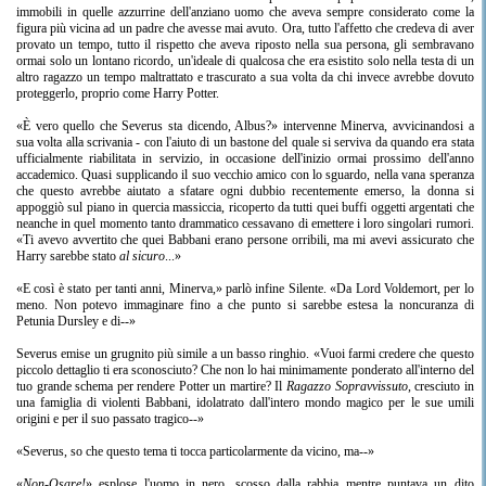
immobili in quelle azzurrine dell'anziano uomo che aveva sempre considerato come la
figura più vicina ad un padre che avesse mai avuto. Ora, tutto l'affetto che credeva di aver
provato un tempo, tutto il rispetto che aveva riposto nella sua persona, gli sembravano
ormai solo un lontano ricordo, un'ideale di qualcosa che era esistito solo nella testa di un
altro ragazzo un tempo maltrattato e trascurato a sua volta da chi invece avrebbe dovuto
proteggerlo, proprio come Harry Potter.
«È vero quello che Severus sta dicendo, Albus?» intervenne Minerva, avvicinandosi a
sua volta alla scrivania - con l'aiuto di un bastone del quale si serviva da quando era stata
ufficialmente riabilitata in servizio, in occasione dell'inizio ormai prossimo dell'anno
accademico. Quasi supplicando il suo vecchio amico con lo sguardo, nella vana speranza
che questo avrebbe aiutato a sfatare ogni dubbio recentemente emerso, la donna si
appoggiò sul piano in quercia massiccia,
ricoperto da tutti quei buffi oggetti argentati che
neanche in quel momento tanto drammatico cessavano di emettere i loro singolari rumori
.
«Ti avevo avvertito che quei Babbani erano persone orribili, ma mi avevi assicurato che
Harry sarebbe stato
al sicuro
...»
«E così è stato per tanti anni, Minerva,» parlò infine Silente. «Da Lord Voldemort, per lo
meno. Non potevo immaginare fino a che punto si sarebbe estesa la noncuranza di
Petunia Dursley e di--»
Severus emise un grugnito più simile a un basso ringhio. «Vuoi farmi credere che questo
piccolo dettaglio ti era sconosciuto? Che non lo hai minimamente ponderato all'interno del
tuo grande schema per rendere Potter un martire? Il
Ragazzo Sopravvissuto
, cresciuto in
una famiglia di violenti Babbani, idolatrato dall'intero mondo magico per le sue umili
origini e per il suo passato tragico--»
«Severus, so che questo tema ti tocca particolarmente da vicino, ma--»
«
Non-Osare!
» esplose l'uomo in nero, scosso dalla rabbia mentre puntava un dito