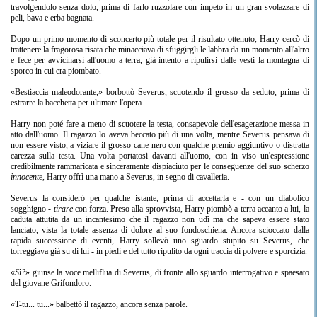
travolgendolo senza dolo, prima di farlo ruzzolare con impeto in un gran svolazzare di
peli, bava e erba bagnata.
Dopo un primo momento di sconcerto più totale per il risultato ottenuto, Harry cercò di
trattenere la fragorosa risata che minacciava di sfuggirgli le labbra da un momento all'altro
e fece per avvicinarsi all'uomo a terra, già intento a ripulirsi dalle vesti la montagna di
sporco in cui era piombato.
«Bestiaccia maleodorante,» borbottò Severus, scuotendo il grosso da seduto, prima di
estrarre la bacchetta per ultimare l'opera.
Harry non poté fare a meno di scuotere la testa, consapevole dell'esagerazione messa in
atto dall'uomo. Il ragazzo lo aveva beccato più di una volta, mentre Severus pensava di
non essere visto, a viziare il grosso cane nero con qualche premio aggiuntivo o distratta
carezza sulla testa. Una volta portatosi davanti all'uomo, con in viso un'espressione
credibilmente rammaricata e sinceramente dispiaciuto per le conseguenze del suo scherzo
innocente
, Harry offrì una mano a Severus, in segno di cavalleria.
Severus la considerò per qualche istante, prima di accettarla e - con un diabolico
sogghigno -
tirare
con forza. Preso alla sprovvista, Harry piombò a terra accanto a lui, la
caduta attutita da un incantesimo che il ragazzo non udì ma che sapeva essere stato
lanciato, vista la totale assenza di dolore al suo fondoschiena. Ancora scioccato dalla
rapida successione di eventi, Harry sollevò uno sguardo stupito su Severus, che
torreggiava già su di lui - in piedi e del tutto ripulito da ogni traccia di polvere e sporcizia.
«
Sì?
» giunse la voce melliflua di Severus, di fronte allo sguardo interrogativo e spaesato
del giovane Grifondoro.
«T-tu... tu...» balbettò il ragazzo, ancora senza parole.