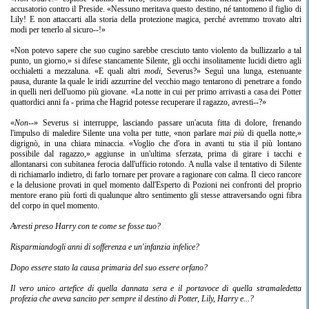
accusatorio contro il Preside. «Nessuno meritava questo destino, né tantomeno il figlio di
Lily! E non attaccarti alla storia della protezione magica, perché avremmo trovato altri
modi per tenerlo al sicuro--!»
«Non potevo sapere che suo cugino sarebbe cresciuto tanto violento da bullizzarlo a tal
punto, un giorno,» si difese stancamente Silente, gli occhi insolitamente lucidi dietro agli
occhialetti a mezzaluna. «E quali altri
modi
, Severus?» Seguì una lunga, estenuante
pausa, durante la quale le iridi azzurrine del vecchio mago tentarono di penetrare a fondo
in quelli neri dell'uomo più giovane. «La notte in cui per primo arrivasti a casa dei Potter
quattordici anni fa - prima che Hagrid potesse recuperare il ragazzo, avresti--?»
«
Non
--» Severus si interruppe, lasciando passare un'acuta fitta di dolore, frenando
l'impulso di maledire Silente una volta per tutte, «non parlare
mai più
di quella notte,»
digrignò, in una chiara minaccia. «Voglio che d'ora in avanti tu stia il più lontano
possibile dal ragazzo,» aggiunse in un'ultima sferzata, prima di girare i tacchi e
allontanarsi con subitanea ferocia dall'ufficio rotondo. A nulla valse il tentativo di Silente
di richiamarlo indietro, di farlo tornare per provare a ragionare con calma. Il cieco rancore
e la delusione provati in quel momento dall'Esperto di Pozioni nei confronti del proprio
mentore erano più forti di qualunque altro sentimento gli stesse attraversando ogni fibra
del corpo in quel momento.
Avresti preso Harry con te come se fosse tuo?
Risparmiandogli anni di sofferenza e un'infanzia infelice?
Dopo essere stato la causa primaria del suo essere orfano?
Il vero unico artefice di quella dannata sera e il portavoce di quella stramaledetta
profezia che aveva sancito per sempre il destino di Potter, Lily, Harry e...?