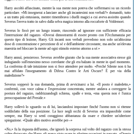
Harry ascoltò affascinato, mentre la sua mente non poteva che soffermarsi su un ricordo
particolare. «Mi insegnerai a lanciare anche gli incantesimi non verbali?» domandò, tutto
a un tratto più entusiasta, mentre rimembrava i duelli magici a cui aveva assistito quando
Severus l'aveva tratto in salvo dalla selva magica intorno alla roccaforte di Voldemort.
Severus lo fissò per un lungo istante, riuscendo ad ignorare con sufficiente efficacia
l'interruzione del ragazzo. «Dovrai dimostrarmi di essere pronto con l'Occlumanzia per
questo tipo di lezione, Harry. Gli incanti non verbali prevedono non solo un'altissima
dose di concentrazione e percezione di sé e dell'ambiente circostante, ma anche un'elevata
maestria nel bloccare la mente ad ogni stimolo esterno attorno a sé.»
Harry annuì, pensieroso. Severus avrebbe giurato che la sua mente associativa stesse già
indugiando sull'ennesimo nesso correlante che gli era balzato in mente in quel momento.
La conferma di tale intuizione non si fece attendere per molto. «Perché Silente non ti ha
mai affidato l'insegnamento di Difesa Contro le Arti Oscure? È per via della
maledizione?»
Severus soppesò la sua domanda, prima di avvicinarsi a lui. «Il posto è maledetto,»
confermò, con voce calma e l'espressione concentrata, mentre andava a correggere la
postura del ragazzo, raddrizzandogli schiena, spalle e testa, «ma questa non è l'unica
preoccupazione del Preside.»
Harry sollevò lo sguardo su di lui, lasciandosi impostare finché l'uomo non si ritenne
soddisfatto della sua posizione. La luce negli occhi di Severus era impassibile come
sempre, ma Harry si sentì coraggioso abbastanza da osare e chiedere un'ulteriore
spiegazione. «Quale altro motivo avrebbe per--»
«
No
,» fu la risposta dell'uomo, che ignorò la sorpresa sul volto del ragazzo con la stessa
coltre distaccata che Harry gli aveva visto usare in plurime occasioni in passato. «Questa