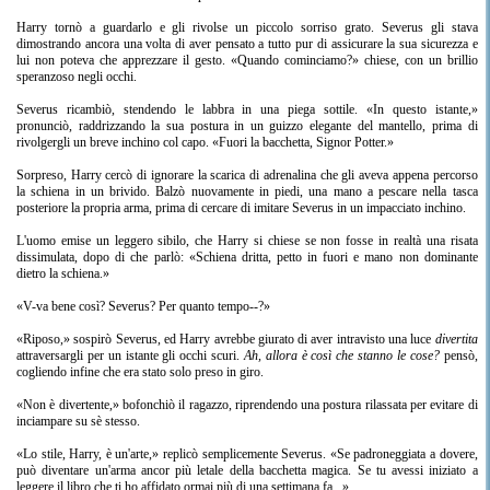
Harry tornò a guardarlo e gli rivolse un piccolo sorriso grato. Severus gli stava
dimostrando ancora una volta di aver pensato a tutto pur di assicurare la sua sicurezza e
lui non poteva che apprezzare il gesto. «Quando cominciamo?» chiese, con un brillio
speranzoso negli occhi.
Severus ricambiò, stendendo le labbra in una piega sottile. «In questo istante,»
pronunciò, raddrizzando la sua postura in un guizzo elegante del mantello, prima di
rivolgergli un breve inchino col capo. «Fuori la bacchetta, Signor Potter.»
Sorpreso, Harry cercò di ignorare la scarica di adrenalina che gli aveva appena percorso
la schiena in un brivido. Balzò nuovamente in piedi, una mano a pescare nella tasca
posteriore la propria arma, prima di cercare di imitare Severus in un impacciato inchino.
L'uomo emise un leggero sibilo, che Harry si chiese se non fosse in realtà una risata
dissimulata, dopo di che parlò: «Schiena dritta, petto in fuori e mano non dominante
dietro la schiena.»
«V-va bene così? Severus? Per quanto tempo--?»
«Riposo,» sospirò Severus, ed Harry avrebbe giurato di aver intravisto una luce
divertita
attraversargli per un istante gli occhi scuri.
Ah, allora è così che stanno le cose?
pensò,
cogliendo infine che era stato solo preso in giro.
«Non è divertente,» bofonchiò il ragazzo, riprendendo una postura rilassata per evitare di
inciampare su sè stesso.
«Lo stile, Harry, è un'arte,» replicò semplicemente Severus. «Se padroneggiata a dovere,
può diventare un'arma ancor più letale della bacchetta magica. Se tu avessi iniziato a
leggere il libro che ti ho affidato ormai più di una settimana fa...»