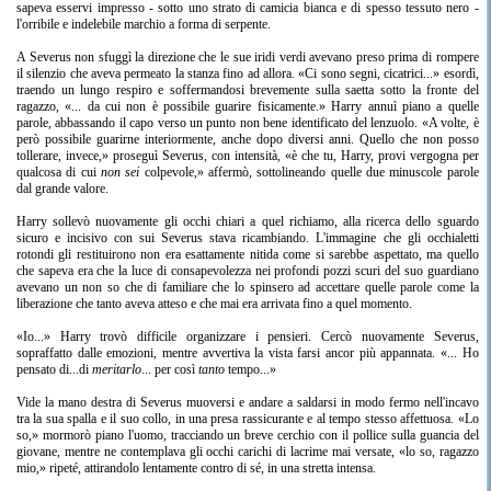
sapeva esservi impresso - sotto uno strato di camicia bianca e di spesso tessuto nero -
l'orribile e indelebile marchio a forma di serpente.
A Severus non sfuggì la direzione che le sue iridi verdi avevano preso prima di rompere
il silenzio che aveva permeato la stanza fino ad allora. «Ci sono segni, cicatrici...» esordì,
traendo un lungo respiro e soffermandosi brevemente sulla saetta sotto la fronte del
ragazzo, «... da cui non è possibile guarire fisicamente.» Harry annuì piano a quelle
parole, abbassando il capo verso un punto non bene identificato del lenzuolo. «A volte, è
però possibile guarirne interiormente, anche dopo diversi anni. Quello che non posso
tollerare, invece,» proseguì Severus, con intensità, «è che tu, Harry, provi vergogna per
qualcosa di cui
non sei
colpevole,» affermò, sottolineando quelle due minuscole parole
dal grande valore.
Harry sollevò nuovamente gli occhi chiari a quel richiamo, alla ricerca dello sguardo
sicuro e incisivo con sui Severus stava ricambiando. L'immagine che gli occhialetti
rotondi gli restituirono non era esattamente nitida come si sarebbe aspettato, ma quello
che sapeva era che la luce di consapevolezza nei profondi pozzi scuri del suo guardiano
avevano un non so che di familiare che lo spinsero ad accettare quelle parole come la
liberazione che tanto aveva atteso e che mai era arrivata fino a quel momento.
«Io...» Harry trovò difficile organizzare i pensieri. Cercò nuovamente Severus,
sopraffatto dalle emozioni, mentre avvertiva la vista farsi ancor più appannata. «... Ho
pensato di...di
meritarlo
... per così
tanto
tempo...»
Vide la mano destra di Severus muoversi e andare a saldarsi in modo fermo nell'incavo
tra la sua spalla e il suo collo, in una presa rassicurante e al tempo stesso affettuosa. «Lo
so,» mormorò piano l'uomo, tracciando un breve cerchio con il pollice sulla guancia del
giovane, mentre ne contemplava gli occhi carichi di lacrime mai versate, «lo so, ragazzo
mio,» ripeté, attirandolo lentamente contro di sé, in una stretta intensa.