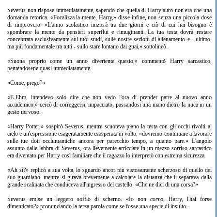
Severus non rispose immediatamente, sapendo che quella di Harry altro non era che una
domanda retorica. «Focalizza la mente, Harry,» disse infine, non senza una piccola dose
di rimprovero. «L'anno scolastico inizierà tra due giorni e ciò di cui hai bisogno è
sgombrare la mente da pensieri superflui e rimuginanti. La tua testa dovrà restare
concentrata esclusivamente sui tuoi studi, sulle nostre sezioni di allenamento e - ultimo,
ma più fondamentale tra tutti - sullo stare lontano dai guai,» sottolineò.
«Suona proprio come un anno divertente questo,» commentò Harry sarcastico,
pentendosene quasi immediatamente.
«Come, prego?»
«E-Ehm, intendevo solo dire che non vedo l'ora di prender parte al nuovo anno
accademico,» cercò di correggersi, impacciato, passandosi una mano dietro la nuca in un
gesto nervoso.
«Harry Potter,» sospirò Severus, mentre scuoteva piano la testa con gli occhi rivolti al
cielo e un'espressione esageratamente esasperata in volto, «dovremo continuare a lavorare
sulle tue doti occlumantiche ancora per parecchio tempo, a quanto pare.» L'angolo
assunto dalle labbra di Severus, ora lievemente arricciate in un mezzo sorriso sarcastico
era diventato per Harry così familiare che il ragazzo lo interpretò con estrema sicurezza.
«Ah sì?» replicò a sua volta, lo sguardo ancor più vistosamente scherzoso di quello del
suo guardiano, mentre si girava brevemente a calcolare la distanza che li separava dalla
grande scalinata che conduceva all'ingresso del castello. «Che ne dici di una corsa?»
Severus emise un leggero soffio di scherno. «Io non
corro
, Harry, l'hai forse
dimenticato?» pronunciando la terza parola come se fosse una specie di insulto.