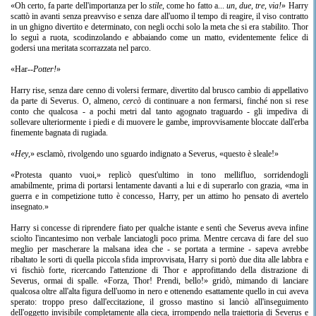
«Oh certo, fa parte dell'importanza per lo
stile
, come ho fatto a...
un, due, tre, via!
» Harry
scattò in avanti senza preavviso e senza dare all'uomo il tempo di reagire, il viso contratto
in un ghigno divertito e determinato, con negli occhi solo la meta che si era stabilito. Thor
lo seguì a ruota, scodinzolando e abbaiando come un matto, evidentemente felice di
godersi una meritata scorrazzata nel parco.
«Har--
Potter!
»
Harry rise, senza dare cenno di volersi fermare, divertito dal brusco cambio di appellativo
da parte di Severus. O, almeno,
cercò
di continuare a non fermarsi, finché non si rese
conto che qualcosa - a pochi metri dal tanto agognato traguardo - gli impediva di
sollevare ulteriormente i piedi e di muovere le gambe, improvvisamente bloccate dall'erba
finemente bagnata di rugiada.
«
Hey
,» esclamò, rivolgendo uno sguardo indignato a Severus, «questo è sleale!»
«Protesta quanto vuoi,» replicò quest'ultimo in tono mellifluo, sorridendogli
amabilmente, prima di portarsi lentamente davanti a lui e di superarlo con grazia, «ma in
guerra e in competizione tutto è concesso, Harry, per un attimo ho pensato di avertelo
insegnato.»
Harry si concesse di riprendere fiato per qualche istante e sentì che Severus aveva infine
sciolto l'incantesimo non verbale lanciatogli poco prima. Mentre cercava di fare del suo
meglio per mascherare la malsana idea che - se portata a termine - sapeva avrebbe
ribaltato le sorti di quella piccola sfida improvvisata, Harry si portò due dita alle labbra e
vi fischiò forte, ricercando l'attenzione di Thor e approfittando della distrazione di
Severus, ormai di spalle. «Forza, Thor! Prendi, bello!» gridò, mimando di lanciare
qualcosa oltre all'alta figura dell'uomo in nero e ottenendo esattamente quello in cui aveva
sperato: troppo preso dall'eccitazione, il grosso mastino si lanciò all'inseguimento
dell'oggetto invisibile completamente alla cieca, irrompendo nella traiettoria di Severus e