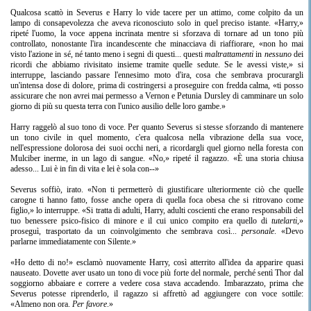
Qualcosa scattò in Severus e Harry lo vide tacere per un attimo, come colpito da un
lampo di consapevolezza che aveva riconosciuto solo in quel preciso istante. «Harry,»
ripeté l'uomo, la voce appena incrinata mentre si sforzava di tornare ad un tono più
controllato, nonostante l'ira incandescente che minacciava di riaffiorare, «non ho mai
visto l'azione in sé, né tanto meno i segni di questi... questi
maltrattamenti
in
nessuno
dei
ricordi che abbiamo rivisitato insieme tramite quelle sedute. Se le avessi viste,» si
interruppe, lasciando passare l'ennesimo moto d'ira, cosa che sembrava procurargli
un'intensa dose di dolore, prima di costringersi a proseguire con fredda calma, «ti posso
assicurare che non avrei mai permesso a Vernon e Petunia Dursley di camminare un solo
giorno di più su questa terra con l'unico ausilio delle loro gambe.»
Harry raggelò al suo tono di voce. Per quanto Severus si stesse sforzando di mantenere
un tono civile in quel momento, c'era qualcosa nella vibrazione della sua voce,
nell'espressione dolorosa dei suoi occhi neri, a ricordargli quel giorno nella foresta con
Mulciber inerme, in un lago di sangue. «No,» ripeté il ragazzo. «È una storia chiusa
adesso... Lui è in fin di vita e lei è sola con--»
Severus soffiò, irato. «Non ti permetterò di giustificare ulteriormente ciò che quelle
carogne ti hanno fatto, fosse anche opera di quella foca obesa che si ritrovano come
figlio,» lo interruppe. «Si tratta di adulti, Harry, adulti coscienti che erano responsabili del
tuo benessere psico-fisico di minore e il cui unico compito era quello di
tutelarti
,»
proseguì, trasportato da un coinvolgimento che sembrava così...
personale
. «Devo
parlarne immediatamente con Silente.»
«Ho detto di no!» esclamò nuovamente Harry, così atterrito all'idea da apparire quasi
nauseato. Dovette aver usato un tono di voce più forte del normale, perché sentì Thor dal
soggiorno abbaiare e correre a vedere cosa stava accadendo. Imbarazzato, prima che
Severus potesse riprenderlo, il ragazzo si affrettò ad aggiungere con voce sottile:
«Almeno non ora.
Per favore
.»