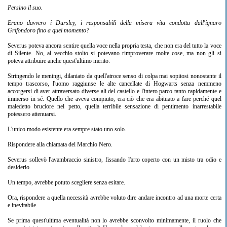
Persino il suo.
Erano davvero i Dursley, i responsabili della misera vita condotta dall'ignaro
Grifondoro fino a quel momento?
Severus poteva ancora sentire quella voce nella propria testa, che non era del tutto la voce
di Silente. No, al vecchio stolto si potevano rimproverare molte cose, ma non gli si
poteva attribuire anche quest'ultimo merito.
Stringendo le meningi, dilaniato da quell'atroce senso di colpa mai sopitosi nonostante il
tempo trascorso, l'uomo raggiunse le alte cancellate di Hogwarts senza nemmeno
accorgersi di aver attraversato diverse ali del castello e l'intero parco tanto rapidamente e
immerso in sé. Quello che aveva compiuto, era ciò che era abituato a fare perché quel
maledetto bruciore nel petto, quella terribile sensazione di pentimento inarrestabile
potessero attenuarsi.
L'unico modo esistente era sempre stato uno solo.
Rispondere alla chiamata del Marchio Nero.
Severus sollevò l'avambraccio sinistro, fissando l'arto coperto con un misto tra odio e
desiderio.
Un tempo, avrebbe potuto scegliere senza esitare.
Ora, rispondere a quella necessità avrebbe voluto dire andare incontro ad una morte certa
e inevitabile.
Se prima quest'ultima eventualità non lo avrebbe sconvolto minimamente, il ruolo che