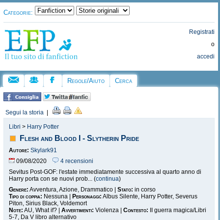
Categorie:
Registrati
o
accedi
Regole/Aiuto
Cerca
Segui la storia
|
Libri
>
Harry Potter
Flesh and Blood I - Slytherin Pride
Autore:
Skylark91
09/08/2020
4 recensioni
Sevitus Post-GOF: l'estate immediatamente successiva al quarto anno di
Harry porta con se nuovi prob... (
continua
)
Genere:
Avventura, Azione, Drammatico |
Stato:
in corso
Tipo di coppia:
Nessuna |
Personaggi:
Albus Silente, Harry Potter, Severus
Piton, Sirius Black, Voldemort
Note:
AU, What if? |
Avvertimenti:
Violenza |
Contesto:
II guerra magica/Libri
5-7, Da V libro alternativo