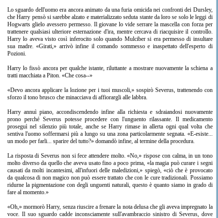
Lo sguardo dell'uomo era ancora animato da una furia omicida nei confronti dei Dursley,
che Harry pensò si sarebbe alzato e materializzato seduta stante da loro se solo le leggi di
Hogwarts glielo avessero permesso. Il giovane lo vide serrare la mascella con forza per
trattenere qualsiasi ulteriore esternazione d'ira, mentre cercava di riacquisire il controllo.
Harry lo aveva visto così inferocito solo quando Mulciber si era permesso di insultare
sua madre. «Girati,» arrivò infine il comando sommesso e inaspettato dell'esperto di
Pozioni.
Harry lo fissò ancora per qualche istante, riluttante a mostrare nuovamente la schiena a
tratti macchiata a Piton. «Che cosa--»
«Devo ancora applicare la lozione per i tuoi muscoli,» sospirò Severus, trattenendo con
sforzo il tono brusco che minacciava di affiorargli alle labbra.
Harry annuì piano, accondiscendendo infine alla richiesta e sdraiandosi nuovamente
prono perché Severus potesse procedere con l'unguento rilassante. Il medicamento
proseguì nel silenzio più totale, anche se Harry rimase in allerta ogni qual volta che
sentiva l'uomo soffermarsi più a lungo su una zona particolarmente segnata. «E-esiste...
un modo per farli... sparire del tutto?» domandò infine, al termine della procedura.
La risposta di Severus non si fece attendere molto. «No,» rispose con calma, in un tono
molto diverso da quello che aveva usato fino a poco prima, «la magia può curare i segni
causati da molti incantesimi, all'infuori delle maledizioni,» spiegò, «ciò che è provocato
da qualcosa di non magico non può essere trattato che con le cure tradizionali. Possiamo
ridurne la pigmentazione con degli unguenti naturali, questo è quanto siamo in grado di
fare al momento.»
«Oh,» mormorò Harry, senza riuscire a frenare la nota delusa che gli aveva impregnato la
voce. Il suo sguardo cadde inconsciamente sull'avambraccio sinistro di Severus, dove