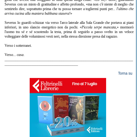
Severus con un misto di gratitudine e affetto profondo, «ma non c'è niente di meglio che
sentirtelo dire, soprattutto prima che tu possa tornare a togliermi punti per...
l'ultimo che
arriva cucina alla maniera babbana stasera!
»
Severus lo guardò schizzar via verso l'arco laterale alla Sala Grande che portava ai piani
inferiori, in uno slancio energetico non da pochi. «
Piccola serpe mancata
,» mormorò
l'uomo tra sé e sé scuotendo la testa, prima di seguirlo a passo svelto in un veloce
volteggiare delle voluminosi vesti neri, nella stessa direzione presa dal ragazzo.
Verso i sotterranei.
Verso...
casa
.
______________________________________________________________________
________________________________________
Torna su