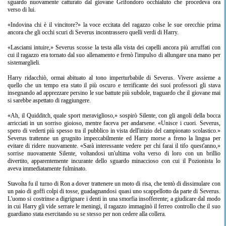
sguardo nuovamente catturato dal giovane Grifondoro occhialuto che procedeva ora
verso di lui.
«Indovina chi è il vincitore?» la voce eccitata del ragazzo colse le sue orecchie prima
ancora che gli occhi scuri di Severus incontrassero quelli verdi di Harry.
«Lasciami intuire,» Severus scosse la testa alla vista dei capelli ancora più arruffati con
cui il ragazzo era tornato dal suo allenamento e frenò l'impulso di allungare una mano per
sistemarglieli.
Harry ridacchiò, ormai abituato al tono imperturbabile di Severus. Vivere assieme a
quello che un tempo era stato il più oscuro e terrificante dei suoi professori gli stava
insegnando ad apprezzare persino le sue battute più subdole, traguardo che il giovane mai
si sarebbe aspettato di raggiungere.
«Ah, il Quidditch, quale sport meraviglioso,» sospirò Silente, con gli angoli della bocca
arricciati in un sorriso gioioso, mentre faceva per andarsene. «Unisce i cuori. Severus,
spero di vederti più spesso tra il pubblico in vista dell'inizio del campionato scolastico.»
Severus trattenne un grugnito impeccabilmente ed Harry morse a freno la lingua per
evitare di ridere nuovamente. «Sarà interessante vedere per chi farai il tifo quest'anno,»
sorrise nuovamente Silente, voltandosi un'ultima volta verso di loro con un brillio
divertito, apparentemente incurante dello sguardo minaccioso con cui il Pozionista lo
aveva immediatamente fulminato.
Stavolta fu il turno di Ron a dover trattenere un moto di risa, che tentò di dissimulare con
un paio di goffi colpi di tosse, guadagnandosi quasi uno scappellotto da parte di Severus.
L'uomo si costrinse a digrignare i denti in una smorfia insofferente; a giudicare dal modo
in cui Harry gli vide serrare le meningi, il ragazzo immaginò il ferreo controllo che il suo
guardiano stata esercitando su se stesso per non cedere alla collera.