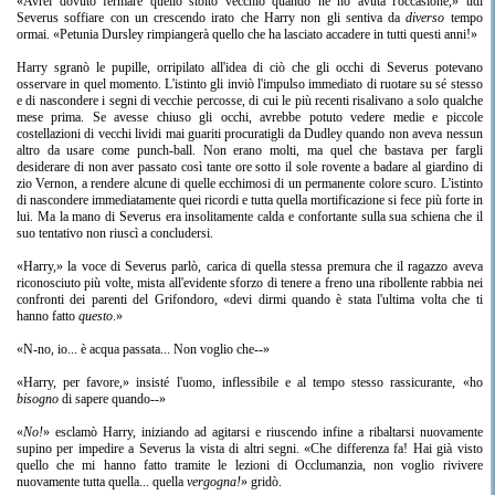
«Avrei dovuto fermare quello stolto vecchio quando ne ho avuta l'occasione,» udì
Severus soffiare con un crescendo irato che Harry non gli sentiva da
diverso
tempo
ormai. «Petunia Dursley rimpiangerà quello che ha lasciato accadere in tutti questi anni!»
Harry sgranò le pupille, orripilato all'idea di ciò che gli occhi di Severus potevano
osservare in quel momento. L'istinto gli inviò l'impulso immediato di ruotare su sé stesso
e di nascondere i segni di vecchie percosse, di cui le più recenti risalivano a solo qualche
mese prima. Se avesse chiuso gli occhi, avrebbe potuto vedere medie e piccole
costellazioni di vecchi lividi mai guariti procuratigli da Dudley quando non aveva nessun
altro da usare come punch-ball. Non erano molti, ma quel che bastava per fargli
desiderare di non aver passato così tante ore sotto il sole rovente a badare al giardino di
zio Vernon, a rendere alcune di quelle ecchimosi di un permanente colore scuro. L'istinto
di nascondere immediatamente quei ricordi e tutta quella mortificazione si fece più forte in
lui. Ma la mano di Severus era insolitamente calda e confortante sulla sua schiena che il
suo tentativo non riuscì a concludersi.
«Harry,» la voce di Severus parlò, carica di quella stessa premura che il ragazzo aveva
riconosciuto più volte, mista all'evidente sforzo di tenere a freno una ribollente rabbia nei
confronti dei parenti del Grifondoro, «devi dirmi quando è stata l'ultima volta che ti
hanno fatto
questo
.»
«N-no, io... è acqua passata... Non voglio che--»
«Harry, per favore,» insisté l'uomo, inflessibile e al tempo stesso rassicurante, «ho
bisogno
di sapere quando--»
«
No!
» esclamò Harry, iniziando ad agitarsi e riuscendo infine a ribaltarsi nuovamente
supino per impedire a Severus la vista di altri segni. «Che differenza fa! Hai già visto
quello che mi hanno fatto tramite le lezioni di Occlumanzia, non voglio rivivere
nuovamente tutta quella... quella
vergogna!
» gridò.