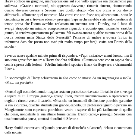
Harry soffocò un grugnito, ma l'espressione sul suo volto appariva ora decisamente più
sollevata. «Grazie,» mormorò, «lo apprezzo davvero,» rimarcò sincero, riconoscendo
quanto dovesse costare a Severus fare quello sforzo. «So che prima o poi dovrò
affrontarli-- affrontare quel momento. Ma vorrei che non fosse ora, almeno non-- sotto le
circostanze in cui si trovano adesso» proseguì. Sapeva che sarebbe stata solo questione di
tempo prima che l'uomo avrebbe reclamato un incontro con i Dursley, ma il fatto di
avergli strappato un minimo compromesso riguardo a
quando
quel momento sarebbe
giunto, lo rendeva quantomeno più sereno. Mi avanza ancora qualche minuto prima della
nostra lezione nella Stanza delle Necessità? Pensavo di andare a trovare Sirius in
infermeria dato che presto non avrò più molto tempo per fargli visita con l'inizio della
scuola.»
Severus attese qualche minuto prima di rispondere. «Puoi visitarlo,» annuì l'uomo, ma il
suo tono grave fece intuire a Harry che c'era dell'altro. «È tuttavia bene che tu sappia che -
con la ripresa delle lezioni - l'Ordine intenderà spostare Black da Hogwarts a Grimmauld
Place.»
Le sopracciglia di Harry schizzarono in alto come se mosse da un ingranaggio a molla.
«Ma... ma
perché?
»
«Perché agli occhi del mondo magico resta un pericoloso ricercato. Il rischio che si venga
a sapere di lui è troppo grande,» spiegò Piton, mentre incominciavano a ripercorrere il
tragitto a ritroso verso il castello. «Neanche un incanto di disillusione potrebbe garantire
la sua sicurezza, qualche studente più grande, esperto, un professore ignaro o persino un
Mangiamorte sotto copertura potrebbero venire a sapere di lui più facilmente di quello
che pensi, nonostante la sua attuale forma canina. D'altro canto,» proseguì Severus con
una drammatica pausa, «trattasi di ordini di Silente.»
Harry sbuffò contrariato. «Quando pensava di dirmelo?» si lamentò, deluso e contrariato
dalla notizia.