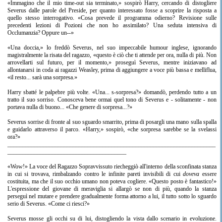
«Immagino che il mio time-out sia terminato,» sospirò Harry, cercando di distogliere
Severus dalle parole del Preside, per quanto interessato fosse a scoprire la risposta a
quello stesso interrogativo. «Cosa prevede il programma odierno? Revisione sulle
precedenti lezioni di Pozioni che non ho assimilato? Una seduta intensiva di
Occlumanzia? Oppure un--»
«Una doccia,» lo freddò Severus, nel suo impeccabile humour inglese, ignorando
magistralmente la risata del ragazzo, «questo è ciò che ti attende per ora, nulla di più. Non
arrovellarti sul futuro, per il momento,» proseguì Severus, mentre iniziavano ad
allontanarsi in coda ai ragazzi Weasley, prima di aggiungere a voce più bassa e melliflua,
«il resto... sarà una sorpresa.»
Harry sbatté le palpebre più volte. «Una... s-sorpresa?» domandò, perdendo tutto a un
tratto il suo sorriso. Conosceva bene ormai quel tono di Severus e - solitamente - non
portava nulla di buono... «Che genere di sorpresa...?»
Severus sorrise di fronte al suo sguardo smarrito, prima di posargli una mano sulla spalla
e guidarlo attraverso il parco. «Harry,» sospirò, «che sorpresa sarebbe se la svelassi
ora?»
______________________________________________________________________
________________________________________
«Wow!» La voce del Ragazzo Sopravvissuto riecheggiò all'interno della sconfinata stanza
in cui si trovava, rimbalzando contro le infinite pareti invisibili di cui
doveva
essere
costituita, ma che il suo occhio umano non poteva cogliere. «Questo posto è fantastico!»
L'espressione del giovane di meraviglia si allargò se non di più, quando la stanza
perseguì nel mutare e prendere gradualmente forma attorno a lui, il tutto sotto lo sguardo
serio di Severus. «Come ci riesci?»
Severus mosse gli occhi su di lui, distogliendo la vista dallo scenario in evoluzione.