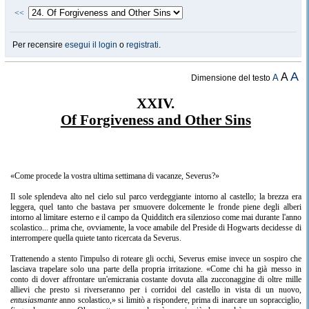
<<
Per recensire
esegui il login
o
registrati
.
A
A
A
Dimensione del testo
XXIV.
Of Forgiveness and Other Sins
«Come procede la vostra ultima settimana di vacanze, Severus?»
Il sole splendeva alto nel cielo sul parco verdeggiante intorno al castello; la brezza era
leggera, quel tanto che bastava per smuovere dolcemente le fronde piene degli alberi
intorno al limitare esterno e il campo da Quidditch era silenzioso come mai durante l'anno
scolastico... prima che, ovviamente, la voce amabile del Preside di Hogwarts decidesse di
interrompere quella quiete tanto ricercata da Severus.
Trattenendo a stento l'impulso di roteare gli occhi, Severus emise invece un sospiro che
lasciava trapelare solo una parte della propria irritazione. «Come chi ha già messo in
conto di dover affrontare un'emicrania costante dovuta alla zucconaggine di oltre mille
allievi che presto si riverseranno per i corridoi del castello in vista di un nuovo,
entusiasmante
anno scolastico,» si limitò a rispondere, prima di inarcare un sopracciglio,