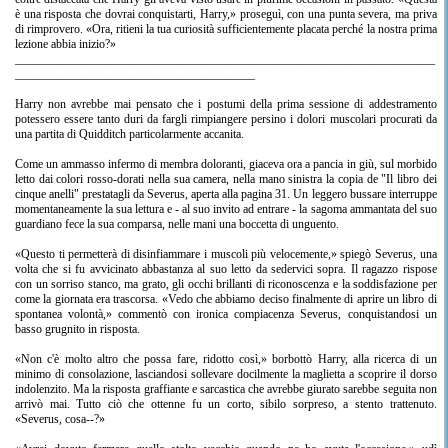
è una risposta che dovrai conquistarti, Harry,» proseguì, con una punta severa, ma priva
di rimprovero. «Ora, ritieni la tua curiosità sufficientemente placata perché la nostra prima
lezione abbia inizio?»
______________________________________________________________________
________________________________________
Harry non avrebbe mai pensato che i postumi della prima sessione di addestramento
potessero essere tanto duri da fargli rimpiangere persino i dolori muscolari procurati da
una partita di Quidditch particolarmente accanita.
Come un ammasso infermo di membra doloranti, giaceva ora a pancia in giù, sul morbido
letto dai colori rosso-dorati nella sua camera, nella mano sinistra la copia de "Il libro dei
cinque anelli" prestatagli da Severus, aperta alla pagina 31. Un leggero bussare interruppe
momentaneamente la sua lettura e - al suo invito ad entrare - la sagoma ammantata del suo
guardiano fece la sua comparsa, nelle mani una boccetta di unguento.
«Questo ti permetterà di disinfiammare i muscoli più velocemente,» spiegò Severus, una
volta che si fu avvicinato abbastanza al suo letto da sedervici sopra. Il ragazzo rispose
con un sorriso stanco, ma grato, gli occhi brillanti di riconoscenza e la soddisfazione per
come la giornata era trascorsa. «Vedo che abbiamo deciso finalmente di aprire un libro di
spontanea volontà,» commentò con ironica compiacenza Severus, conquistandosi un
basso grugnito in risposta.
«Non c'è molto altro che possa fare, ridotto così,» borbottò Harry, alla ricerca di un
minimo di consolazione, lasciandosi sollevare docilmente la maglietta a scoprire il dorso
indolenzito. Ma la risposta graffiante e sarcastica che avrebbe giurato sarebbe seguita non
arrivò mai. Tutto ciò che ottenne fu un corto, sibilo sorpreso, a stento trattenuto.
«Severus, cosa--?»