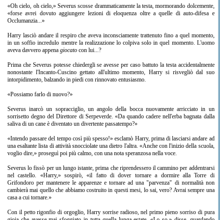
«Oh cielo, oh cielo,» Severus scosse drammaticamente la testa, mormorando dolcemente,
«forse avrei dovuto aggiungere lezioni di eloquenza oltre a quelle di auto-difesa e
Occlumanzia...»
Harry lasciò andare il respiro che aveva inconsciamente trattenuto fino a quel momento,
in un soffio incredulo mentre la realizzazione lo colpiva solo in quel momento. L'uomo
aveva davvero appena
giocato
con lui...?
Prima che Severus potesse chiedergli se avesse per caso battuto la testa accidentalmente
nonostante l'Incanto-Cuscino gettato all'ultimo momento, Harry si risvegliò dal suo
intorpidimento, balzando in piedi con rinnovato entusiasmo.
«Possiamo farlo di nuovo?»
Severus inarcò un sopracciglio, un angolo della bocca nuovamente arricciato in un
sorrisetto degno del Direttore di Serpeverde. «Da quando cadere nell'erba bagnata dalla
saliva di un cane è diventato un divertente passatempo?»
«Intendo passare del tempo così più spesso!» esclamò Harry, prima di lasciarsi andare ad
una esaltante lista di attività snocciolate una dietro l'altra. «Anche con l'inizio della scuola,
voglio dire,» proseguì poi più calmo, con una nota speranzosa nella voce.
Severus lo fissò per un lungo istante, prima che riprendessero il cammino per addentrarsi
nel castello. «Harry,» sospirò, «il fatto di dover tornare a dormire alla Torre di
Grifondoro per mantenere le apparenze e tornare ad una "parvenza" di normalità non
cambierà mai quello che abbiamo costruito in questi mesi, lo sai, vero? Avrai sempre una
casa a cui tornare.»
Con il petto rigonfio di orgoglio, Harry sorrise radioso, nel primo pieno sorriso di pura
gioia che avesse mai sfoggiato in tutta quella lunga estate. «Lo so,» disse, guardando