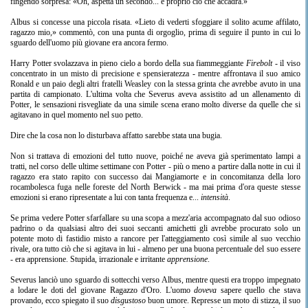
fingendo sorpresa: «Oh, aspetta un secondo... è proprio ciò che accadrà.»
Albus si concesse una piccola risata. «Lieto di vederti sfoggiare il solito acume affilato,
ragazzo mio,» commentò, con una punta di orgoglio, prima di seguire il punto in cui lo
sguardo dell'uomo più giovane era ancora fermo.
Harry Potter svolazzava in pieno cielo a bordo della sua fiammeggiante
Firebolt
- il viso
concentrato in un misto di precisione e spensieratezza - mentre affrontava il suo amico
Ronald e un paio degli altri fratelli Weasley con la stessa grinta che avrebbe avuto in una
partita di campionato. L'ultima volta che Severus aveva assistito ad un allenamento di
Potter, le sensazioni risvegliate da una simile scena erano molto diverse da quelle che si
agitavano in quel momento nel suo petto.
Dire che la cosa non lo disturbava affatto sarebbe stata una bugia.
Non si trattava di emozioni del tutto nuove, poiché ne aveva già sperimentato lampi a
tratti, nel corso delle ultime settimane con Potter - più o meno a partire dalla notte in cui il
ragazzo era stato rapito con successo dai Mangiamorte e in concomitanza della loro
rocambolesca fuga nelle foreste del North Berwick - ma mai prima d'ora queste stesse
emozioni si erano ripresentate a lui con tanta frequenza e...
intensità
.
Se prima vedere Potter sfarfallare su una scopa a mezz'aria accompagnato dal suo odioso
padrino o da qualsiasi altro dei suoi seccanti amichetti gli avrebbe procurato solo un
potente moto di fastidio misto a rancore per l'atteggiamento così simile al suo vecchio
rivale, ora tutto ciò che si agitava in lui - almeno per una buona percentuale del suo essere
- era apprensione. Stupida, irrazionale e irritante
apprensione
.
Severus lanciò uno sguardo di sottecchi verso Albus, mentre questi era troppo impegnato
a lodare le doti del giovane Ragazzo d'Oro. L'uomo
doveva
sapere quello che stava
provando, ecco spiegato il suo
disgustoso
buon umore. Represse un moto di stizza, il suo