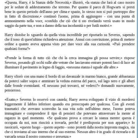
«Questa, Harry, è la Stanza delle Necessità,» illustrò, «la stanza che farà al caso nostro
per le sedute di addestramento che terremo. Per quanto il parco di Hogwarts si presti
bene in questo periodo dell'anno per clima e spazio, lo stesso non si può purtroppo dire
in fatto di discrezione,» continuò l'uomo, prima di aggiungere - con una punta di
ammonimento nella voce, «confido che ciò che ti sto rivelando verrà usato in modo
saggio da parte tua, e non a danno della tua incolumità o per futili motivi.»
Harry distolse lo sguardo da quella vista incredibile per riportarlo su Severus, sapendo
che il tono di quest'ultimo richiedeva attenzione. Annuì con convinzione, prima di mettere
ordine a quanto aveva appena visto per dare voce alla sua curiosità. «Può prendere
qualsiasi forma?»
«Prende la forma di tutto ciò che chi la cerca immagina gli possa servire,» rispose
Severus, posando gli occhi sulle alte vetrate che lasciavano entrare potenti fasci di luce ad
illuminare il pavimento in legno di faggio, «nessuna stanza è uguale alle altre.»
Harry sfiorò con una mano il bordo di un davanzale in marmo bianco, grande abbastanza
da poterci salire sopra e ammirare la veduta esterna del parco, sul lago nero e gli alberi
dalle fronde sventolanti. «E nessuno può trovarci, né vederci?» domandò nuovamente,
pensieroso.
«Esatto,» Severus lo osservò con cautela; Harry aveva sviluppato il vizio di mordersi
leggermente il labbro inferiore quando era preoccupato per qualcosa. Con gli eventi
traumatici che avevano sconvolto la sua vita solo nell'ultimo mese, l'uomo poteva
immaginare e comprendere il tipo di pensieri che potevano attraversare la mente al
ragazzo in quel momento. «Se qualcuno prova a cercare la stanza mentre questa è
occupata da noi, non riuscirà a trovarla, perché è predisposta per non apparire,» lo
rassicurò, «questo luogo - questo aspetto - sono protetti dalla nostra impronta magica, sia
che ci troviamo al suo interno che al suo esterno. Nessun altro è in grado di ricrearla o di
varcarla senza il nostro consenso e presenza.»