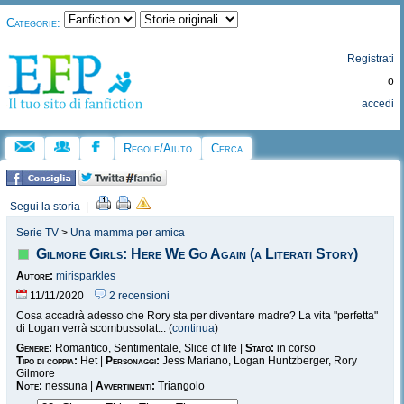
Categorie:
Registrati
o
accedi
Regole/Aiuto
Cerca
Segui la storia
|
Serie TV
>
Una mamma per amica
Gilmore Girls: Here We Go Again (a Literati Story)
Autore:
mirisparkles
11/11/2020
2 recensioni
Cosa accadrà adesso che Rory sta per diventare madre? La vita "perfetta"
di Logan verrà scombussolat... (
continua
)
Genere:
Romantico, Sentimentale, Slice of life |
Stato:
in corso
Tipo di coppia:
Het |
Personaggi:
Jess Mariano, Logan Huntzberger, Rory
Gilmore
Note:
nessuna |
Avvertimenti:
Triangolo