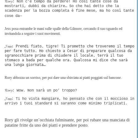
𝓡𝓸𝓻𝔂: Non c’è tempo da perdere! Ho così tante cose da
mostrarti, dubbi da chiarire… So che hai detto che la
scadenza per la bozza completa è fine mese, ma ho così tante
cose da
—
Jess posa entrambe le mani sulle spalle della Gilmore, cercando il suo sguardo ed
invitandola a seguire i suoi movimenti.
𝓙𝓮𝓼𝓼: Prendi fiato, tigre! Ti prometto che troveremo il tempo
per fare tutto. Ho chiesto a Cesar di preparare qualcosa da
sgranocchiare prima di chiudere il locale, terrà il tuo
stomaco a bada per qualche ora. Qualcosa mi dice che sarà
una lunga giornata…
Rory abbozza un sorriso, per poi dare una sbirciata ai piatti poggiati sul bancone.
𝓡𝓸𝓻𝔂: Wow. Non sarà un po’ troppo?
𝓙𝓮𝓼𝓼: Ti ho vista mangiare, ho pensato che con il moccioso in
arrivo i tuoi standard si saranno come minimo triplicati.
Rory gli rivolge un’occhiata fulminante, per poi rubare una manciata di
patatine fritte da uno dei piatti e prendere posto.