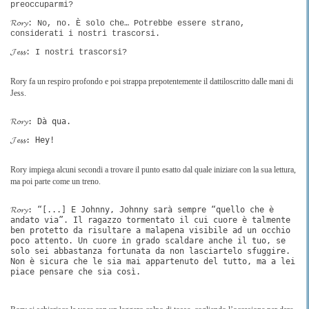
preoccuparmi?
𝓡𝓸𝓻𝔂: No, no. È solo che… Potrebbe essere strano,
considerati i nostri trascorsi.
𝓙𝓮𝓼𝓼: I nostri trascorsi?
Rory fa un respiro profondo e poi strappa prepotentemente il dattiloscritto dalle mani di
Jess.
𝓡𝓸𝓻𝔂: Dà qua.
𝓙𝓮𝓼𝓼: Hey!
Rory impiega alcuni secondi a trovare il punto esatto dal quale iniziare con la sua lettura,
ma poi parte come un treno.
𝓡𝓸𝓻𝔂: “[...] E Johnny, Johnny sarà sempre “quello che è
andato via”. Il ragazzo tormentato il cui cuore è talmente
ben protetto da risultare a malapena visibile ad un occhio
poco attento. Un cuore in grado scaldare anche il tuo, se
solo sei abbastanza fortunata da non lasciartelo sfuggire.
Non è sicura che le sia mai appartenuto del tutto, ma a lei
piace pensare che sia così.