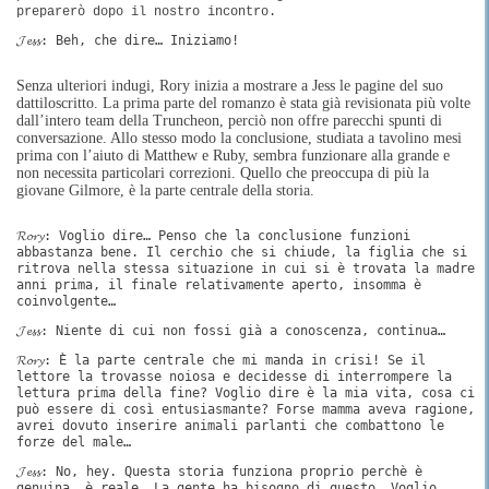
preparerò dopo il nostro incontro.
𝓙𝓮𝓼𝓼: Beh, che dire… Iniziamo!
Senza ulteriori indugi, Rory inizia a mostrare a Jess le pagine del suo
dattiloscritto. La prima parte del romanzo è stata già revisionata più volte
dall’intero team della Truncheon, perciò non offre parecchi spunti di
conversazione. Allo stesso modo la conclusione, studiata a tavolino mesi
prima con l’aiuto di Matthew e Ruby, sembra funzionare alla grande e
non necessita particolari correzioni. Quello che preoccupa di più la
giovane Gilmore, è la parte centrale della storia.
𝓡𝓸𝓻𝔂: Voglio dire… Penso che la conclusione funzioni
abbastanza bene. Il cerchio che si chiude, la figlia che si
ritrova nella stessa situazione in cui si è trovata la madre
anni prima, il finale relativamente aperto, insomma è
coinvolgente…
𝓙𝓮𝓼𝓼: Niente di cui non fossi già a conoscenza, continua…
𝓡𝓸𝓻𝔂: È la parte centrale che mi manda in crisi! Se il
lettore la trovasse noiosa e decidesse di interrompere la
lettura prima della fine? Voglio dire è la mia vita, cosa ci
può essere di così entusiasmante? Forse mamma aveva ragione,
avrei dovuto inserire animali parlanti che combattono le
forze del male…
𝓙𝓮𝓼𝓼: No, hey. Questa storia funziona proprio perchè è
genuina, è reale. La gente ha bisogno di questo. Voglio