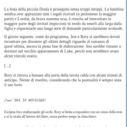
La festa della piccola Doula è proseguita senza troppi intoppi. La bambina
sembra aver apprezzato tutti i regali ricevuti (o perlomeno la maggior
parte) e Lorelai, da brava mamma orsa, è riuscita ad intercettare la
maggior parte degli invitati impiccioni in modo da tenerli alla larga dalla
figlia e risparmiarle una lunga serie di domande particolarmente scomode.
Il giorno seguente, come da programma, Jess e Rory si sarebbero dovuti
incontrare per discutere gli ultimi dettagli riguardo al romanzo di
quest’ultima, ancora in piena fase di elaborazione. Jess sarebbe rimasto a
dormire nel vecchio appartamento di Luke, perciò non avrebbero avuto
alcun vincolo orario.
[...]
Rory si ritrova a bussare alla porta della tavola calda con alcuni minuti di
anticipo. Niente di insolito, considerando che la puntualità è sempre stata
il suo forte.
𝓙𝓮𝓼𝓼: Sei in anticipo!
Esclama Jess strabuzzando gli occhi. Rory si limita a rispondere con un cenno della testa
e si fa strada all’interno del diner, senza perdere tempo in chiacchiere.