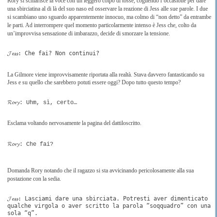
Rory si schiarisce la voce con un leggero colpo di tosse, cogliendo l’occasione per dare
una sbirciatina al di là del suo naso ed osservare la reazione di Jess alle sue parole. I due
si scambiano uno sguardo apparentemente innocuo, ma colmo di “non detto” da entrambe
le parti. Ad interrompere quel momento particolarmente intenso è Jess che, colto da
un’improvvisa sensazione di imbarazzo, decide di smorzare la tensione.
𝓙𝓮𝓼𝓼: Che fai? Non continui?
La Gilmore viene improvvisamente riportata alla realtà. Stava davvero fantasticando su
Jess e su quello che sarebbero potuti essere oggi? Dopo tutto questo tempo?
𝓡𝓸𝓻𝔂: Uhm, sì, certo…
Esclama voltando nervosamente la pagina del dattiloscritto.
𝓡𝓸𝓻𝔂: Che fai?
Domanda Rory notando che il ragazzo si sta avvicinando pericolosamente alla sua
postazione con la sedia.
𝓙𝓮𝓼𝓼: Lasciami dare una sbirciata. Potresti aver dimenticato
qualche virgola o aver scritto la parola “soqquadro” con una
sola “q”.