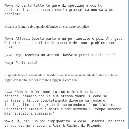
𝓡𝓸𝓻𝔂: Ho vinto tutte le gare di spelling a cui ho
partecipato, sono sicura che la grammatica non sarà un
problema.
Ribatte la Gilmore rivolgendo all’amico un sorrisetto complice.
𝓡𝓸𝓻𝔂: Allora… Questa parte è un po’ inutile e poi… Ah, già.
Qui riprendo a parlare di mamma e dei suoi problemi con
Luke.
𝓙𝓮𝓼𝓼: Hey! Aspetta un attimo! Davvero pensi queste cose?
𝓡𝓸𝓻𝔂: Quali cose?
Risponde Rory nuovamente sulla difensiva. Jess avvicina la pila di fogli a sé e le fa
segno con il dito, per poi iniziare a leggere a voce alta.
𝓙𝓮𝓼𝓼: “Non si è mai sentita tanto in sintonia con una
persona, nemmeno con la sua stessa madre. È come se
parlassero lingue completamente diverse ma fossero
inspiegabilmente in grado di comprendersi l’un l’altro.
Un’affinità emotiva e mentale che nemmeno il tempo sarebbe
mai riuscito a spezzare.”
𝓡𝓸𝓻𝔂: Sì, beh… Ho po’ ingigantito le cose. Insomma, ho anche
paragonato me e Logan a Ross & Rachel di Friends.