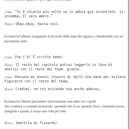
𝓙𝓮𝓼𝓼: “Si è chiesta più volte se lo abbia già incontrato. Sì,
insomma… Il vero amore.”
𝓡𝓸𝓻𝔂: Okay,okay, basta così.
Esclama la Gilmore strappando il fascicolo dalle mani del ragazzo e chiudendolo con un
movimento netto.
𝓙𝓮𝓼𝓼: Che c’è? È scritto bene!
𝓡𝓸𝓻𝔂: Il resto del capitolo potrai leggerlo in fase di
analisi con il resto dei team, grazie.
𝓙𝓮𝓼𝓼: Pensavo mi avessi chiesto di darti una mano per evitare
figuracce con il resto del team…
𝓡𝓸𝓻𝔂: Credimi, ne sto evitando una anche adesso…
Esclama la Gilmore passandosi nervosamente una mano tra i capelli.
Jess continua a scrutarla incuriosito, sperando che il suo sguardo fisso e insistente possa
spingerla a sputare il rospo una volta per tutte.
𝓡𝓸𝓻𝔂: Smettila di fissarmi!