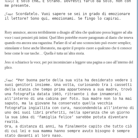
𝓡𝓸𝓻𝔂: È solo che… È strano. Dovresti farlo da solo, non con
me presente.
𝓙𝓮𝓼𝓼: Scordatelo. Vuoi sapere se sei in grado di emozionare
il lettore? Sono qui, emozionami. Se fingo lo capirai.
Rory annuisce, ancora terribilmente a disagio all’idea che qualcuno possa leggere ad alta
voce i suoi pensieri più intimi. Quel libro potrebbe essere paragonato al diario che teneva
quando era ancora una ragazzina. Parlare di sé ad uno sconosciuto può essere semplice,
stimolante e forse anche liberatorio, ma aprire il proprio cuore a qualcuno che ti conosce
bene come le sue tasche… Quella è tutta un’altra storia.
Jess si schiarisce la voce, per poi incominciare a leggere una pagina a caso all’interno del
plico.
𝓙𝓮𝓼𝓼: “Per buona parte della sua vita ha desiderato vedere i
suoi genitori insieme. Una volta, curiosando tra i cassetti
della stanza che tempo prima apparteneva a sua madre, trovò
una fotografia datata 1983, ritraente i due innamorati
all’interno di una cabina per foto. Sua madre non lo ha mai
saputo, ma la giovane ha conservato quella vecchia
fotografia ingiallita con cura, nascondendola all’interno di
uno dei suoi libri preferiti, nella speranza che un giorno
la sua idea di ‘famiglia felice’ sarebbe potuta diventare
realtà.
Ora, a distanza di anni, ha finalmente capito che tutto ciò
di cui lei e sua mamma hanno sempre avuto bisogno è sempre
stato davanti al loro naso.