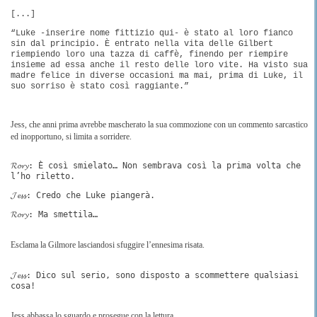
[...]
“Luke -inserire nome fittizio qui- è stato al loro fianco
sin dal principio. È entrato nella vita delle Gilbert
riempiendo loro una tazza di caffè, finendo per riempire
insieme ad essa anche il resto delle loro vite. Ha visto sua
madre felice in diverse occasioni ma mai, prima di Luke, il
suo sorriso è stato così raggiante.”
Jess, che anni prima avrebbe mascherato la sua commozione con un commento sarcastico
ed inopportuno, si limita a sorridere.
𝓡𝓸𝓻𝔂: È così smielato… Non sembrava così la prima volta che
l’ho riletto.
𝓙𝓮𝓼𝓼: Credo che Luke piangerà.
𝓡𝓸𝓻𝔂: Ma smettila…
Esclama la Gilmore lasciandosi sfuggire l’ennesima risata.
𝓙𝓮𝓼𝓼: Dico sul serio, sono disposto a scommettere qualsiasi
cosa!
Jess abbassa lo sguardo e prosegue con la lettura.