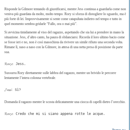
Risponde la Gilmore tentando di giustificarsi, mentre Jess continua a guardarla come non
veniva più guardata da molto, molto tempo. Rory si sforza di distogliere lo sguardo, ma è
più forte di lei. Improvvisamente si sente come catapultata indietro nel tempo e tutto in
quel momento sembra gridarle “Fallo, ora o mai più”.
Si avvicina timidamente al viso del ragazzo, aspettando che sia lui a prendere in mano la
situazione. Jess, d’altro canto, ha paura di sbilanciarsi. Ricorda il loro ultimo bacio come
se fosse ieri e no, non è così masochista da rivivere un simile rifiuto una seconda volta.
Rimane lì, naso a naso con la Gilmore, in attesa di una netta presa di posizione da parte
sua.
𝓡𝓸𝓻𝔂: Jess.
Sussurra Rory direttamente sulle labbra del ragazzo, mentre un brivido le percorre
lentamente l’intera colonna vertebrale.
𝓙𝓮𝓼𝓼: Sì?
Domanda il ragazzo mentre le scosta delicatamente una ciocca di capelli dietro l’orecchio.
𝓡𝓸𝓻𝔂: Credo che mi si siano appena rotte le acque.