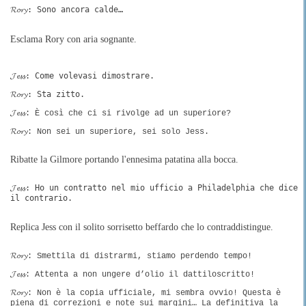
𝓡𝓸𝓻𝔂: Sono ancora calde…
Esclama Rory con aria sognante.
𝓙𝓮𝓼𝓼: Come volevasi dimostrare.
𝓡𝓸𝓻𝔂: Sta zitto.
𝓙𝓮𝓼𝓼: È così che ci si rivolge ad un superiore?
𝓡𝓸𝓻𝔂: Non sei un superiore, sei solo Jess.
Ribatte la Gilmore portando l'ennesima patatina alla bocca.
𝓙𝓮𝓼𝓼: Ho un contratto nel mio ufficio a Philadelphia che dice
il contrario.
Replica Jess con il solito sorrisetto beffardo che lo contraddistingue.
𝓡𝓸𝓻𝔂: Smettila di distrarmi, stiamo perdendo tempo!
𝓙𝓮𝓼𝓼: Attenta a non ungere d’olio il dattiloscritto!
𝓡𝓸𝓻𝔂: Non è la copia ufficiale, mi sembra ovvio! Questa è
piena di correzioni e note sui margini… La definitiva la