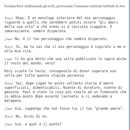
Esclama Rory strabuzzando gli occhi, provocando l’ennesimo sorrisetto beffardo di Jess.
𝓡𝓸𝓻𝔂: Okay. È un monologo interiore del mio personaggio
riguardo a quelli che sarebbero potuti essere “gli amori
della sua vita” e che ormai si è lasciata scappare. É
imbarazzante, sembro disperata.
𝓙𝓮𝓼𝓼: No, è il tuo personaggio che sembra disperato.
𝓡𝓸𝓻𝔂: Sì, ma tu sai che il mio personaggio è ispirato a me e
alla mia vita.
𝓙𝓮𝓼𝓼: Ti ho già detto che una volta pubblicato lo saprà anche
il resto del mondo, vero?
Rory scuote la testa, consapevole di dover superare una
volta per tutte questa stupida paranoia.
𝓡𝓸𝓻𝔂: Sai, dopo Logan ho avuto soltanto storie d’amore
superficiali, dimenticabili. Niente di duraturo, niente di
genuino. Paul è stato la cosa più simile ad un fidanzato che
io abbia avuto dopo essermi laureata, e ci vedevamo a
malapena.
𝓙𝓮𝓼𝓼: Già, suppongo che non fosse lui il tuo “grande amore”.
𝓡𝓸𝓻𝔂: No, direi di no.
𝓙𝓮𝓼𝓼: Già, e qual è il punto?