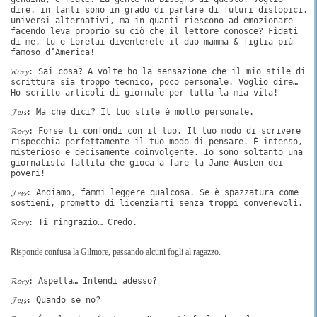
dire, in tanti sono in grado di parlare di futuri distopici,
universi alternativi, ma in quanti riescono ad emozionare
facendo leva proprio su ciò che il lettore conosce? Fidati
di me, tu e Lorelai diventerete il duo mamma & figlia più
famoso d’America!
𝓡𝓸𝓻𝔂: Sai cosa? A volte ho la sensazione che il mio stile di
scrittura sia troppo tecnico, poco personale. Voglio dire…
Ho scritto articoli di giornale per tutta la mia vita!
𝓙𝓮𝓼𝓼: Ma che dici? Il tuo stile è molto personale.
𝓡𝓸𝓻𝔂: Forse ti confondi con il tuo. Il tuo modo di scrivere
rispecchia perfettamente il tuo modo di pensare. È intenso,
misterioso e decisamente coinvolgente. Io sono soltanto una
giornalista fallita che gioca a fare la Jane Austen dei
poveri!
𝓙𝓮𝓼𝓼: Andiamo, fammi leggere qualcosa. Se è spazzatura come
sostieni, prometto di licenziarti senza troppi convenevoli.
𝓡𝓸𝓻𝔂: Ti ringrazio… Credo.
Risponde confusa la Gilmore, passando alcuni fogli al ragazzo.
𝓡𝓸𝓻𝔂: Aspetta… Intendi adesso?
𝓙𝓮𝓼𝓼: Quando se no?