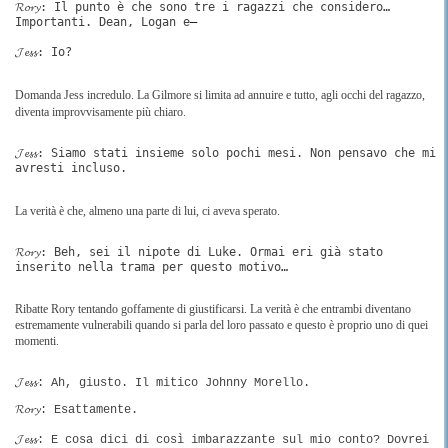
𝓡𝓸𝓻𝔂: Il punto è che sono tre i ragazzi che considero…
Importanti. Dean, Logan e
―
𝓙𝓮𝓼𝓼: Io?
Domanda Jess incredulo. La Gilmore si limita ad annuire e tutto, agli occhi del ragazzo,
diventa improvvisamente più chiaro.
𝓙𝓮𝓼𝓼: Siamo stati insieme solo pochi mesi. Non pensavo che mi
avresti incluso.
La verità è che, almeno una parte di lui, ci aveva sperato.
𝓡𝓸𝓻𝔂: Beh, sei il nipote di Luke. Ormai eri già stato
inserito nella trama per questo motivo…
Ribatte Rory tentando goffamente di giustificarsi. La verità è che entrambi diventano
estremamente vulnerabili quando si parla del loro passato e questo è proprio uno di quei
momenti.
𝓙𝓮𝓼𝓼: Ah, giusto. Il mitico Johnny Morello.
𝓡𝓸𝓻𝔂: Esattamente.
𝓙𝓮𝓼𝓼: E cosa dici di così imbarazzante sul mio conto? Dovrei