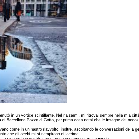
tò in un vortice scintillante. Nel rialzarmi, mi ritrovai sempre nella mia citt
a di Barcellona Pozzo di Gotto, per prima cosa notai che le insegne dei negozi 
ano come in un nastro riavvolto, inoltre, ascoltando le conversazioni della g
unto che gli occhi mi si riempirono di lacrime.
to signore ben vestito che stava percorrendo il marciapiede.