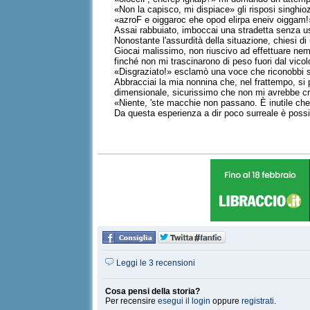
«Non la capisco, mi dispiace» gli risposi singhi
«azroF e oiggaroc ehe opod elirpa eneiv oiggam!
Assai rabbuiato, imboccai una stradetta senza 
Nonostante l'assurdità della situazione, chiesi di
Giocai malissimo, non riuscivo ad effettuare nemm
finché non mi trascinarono di peso fuori dal vico
«Disgraziato!» esclamò una voce che riconobbi sub
Abbracciai la mia nonnina che, nel frattempo, si 
dimensionale, sicurissimo che non mi avrebbe c
«Niente, 'ste macchie non passano. È inutile che 
Da questa esperienza a dir poco surreale è possib
Leggi le 3 recensioni
Cosa pensi della storia?
Per recensire
esegui il login
oppure
registrati
.