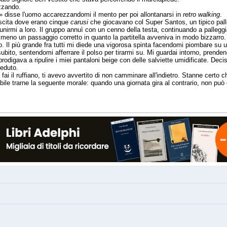
ozzando.
» disse l'uomo accarezzandomi il mento per poi allontanarsi in
retro
walking
.
uscita dove erano cinque
carusi
che giocavano col Super Santos, un tipico pall
 unirmi a loro. Il gruppo annuì con un cenno della testa, continuando a palleggi
eno un passaggio corretto in quanto la partitella avveniva in modo bizzarro. 
lo. Il più grande fra tutti mi diede una vigorosa spinta facendomi piombare su
ito, sentendomi afferrare il polso per tirarmi su. Mi guardai intorno, prendend
prodigava a ripulire i miei pantaloni beige con delle salviette umidificate. Dec
reduto.
fai il ruffiano, ti avevo avvertito di non camminare all'indietro. Stanne certo
ile trarne la seguente morale: quando una giornata gira al contrario, non può c