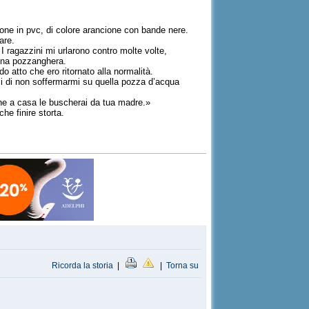
one in pvc, di colore arancione con bande nere.
are.
I ragazzini mi urlarono contro molte volte,
 una pozzanghera.
o atto che ero ritornato alla normalità.
isi di non soffermarmi su quella pozza d’acqua
 che a casa le buscherai da tua madre.»
he finire storta.
Ricorda la storia
|
|
Torna su