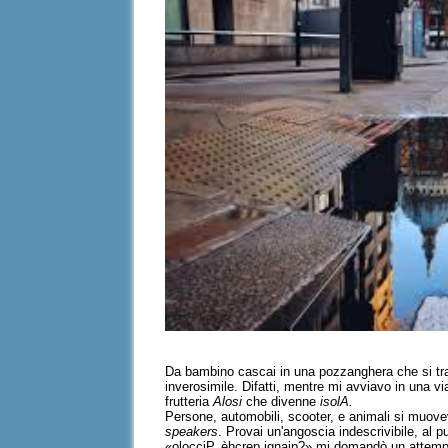
Da bambino cascai in una pozzanghera che si tramu
inverosimile. Difatti, mentre mi avviavo in una vi
frutteria
Alosi
che divenne
isolA.
Persone, automobili, scooter, e animali si muovev
speakers
. Provai un'angoscia indescrivibile, al p
«olocciP, èhcrep ignaip?» mi domandò un attempa