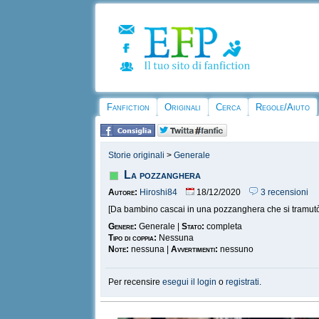
Fanfiction
Originali
Cerca
Regole/Aiuto
Storie originali
>
Generale
La pozzanghera
Autore:
Hiroshi84
18/12/2020
3 recensioni
[Da bambino cascai in una pozzanghera che si tramutò in 
Genere:
Generale |
Stato:
completa
Tipo di coppia:
Nessuna
Note:
nessuna |
Avvertimenti:
nessuno
Per recensire
esegui il login
o
registrati
.