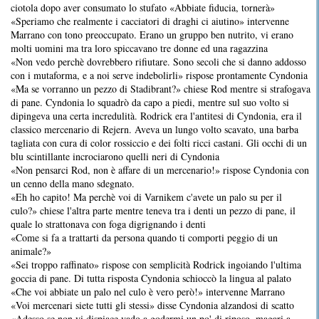
ciotola dopo aver consumato lo stufato «Abbiate fiducia, tornerà»
«Speriamo che realmente i cacciatori di draghi ci aiutino» intervenne
Marrano con tono preoccupato. Erano un gruppo ben nutrito, vi erano
molti uomini ma tra loro spiccavano tre donne ed una ragazzina
«Non vedo perchè dovrebbero rifiutare. Sono secoli che si danno addosso
con i mutaforma, e a noi serve indebolirli» rispose prontamente Cyndonia
«Ma se vorranno un pezzo di Stadibrant?» chiese Rod mentre si strafogava
di pane. Cyndonia lo squadrò da capo a piedi, mentre sul suo volto si
dipingeva una certa incredulità. Rodrick era l'antitesi di Cyndonia, era il
classico mercenario di Rejern. Aveva un lungo volto scavato, una barba
tagliata con cura di color rossiccio e dei folti ricci castani. Gli occhi di un
blu scintillante incrociarono quelli neri di Cyndonia
«Non pensarci Rod, non è affare di un mercenario!» rispose Cyndonia con
un cenno della mano sdegnato.
«Eh ho capito! Ma perchè voi di Varnikem c'avete un palo su per il
culo?» chiese l'altra parte mentre teneva tra i denti un pezzo di pane, il
quale lo strattonava con foga digrignando i denti
«Come si fa a trattarti da persona quando ti comporti peggio di un
animale?»
«Sei troppo raffinato» rispose con semplicità Rodrick ingoiando l'ultima
goccia di pane. Di tutta risposta Cyndonia schioccò la lingua al palato
«Che voi abbiate un palo nel culo è vero però!» intervenne Marrano
«Voi mercenari siete tutti gli stessi» disse Cyndonia alzandosi di scatto
«Adesso se non vi dispiace vado a godermi un po' di riposo, magari a