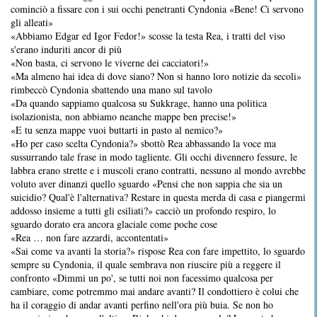
cominciò a fissare con i sui occhi penetranti Cyndonia «Bene! Ci servono
gli alleati»
«Abbiamo Edgar ed Igor Fedor!» scosse la testa Rea, i tratti del viso
s'erano induriti ancor di più
«Non basta, ci servono le viverne dei cacciatori!»
«Ma almeno hai idea di dove siano? Non si hanno loro notizie da secoli»
rimbeccò Cyndonia sbattendo una mano sul tavolo
«Da quando sappiamo qualcosa su Sukkrage, hanno una politica
isolazionista, non abbiamo neanche mappe ben precise!»
«E tu senza mappe vuoi buttarti in pasto al nemico?»
«Ho per caso scelta Cyndonia?» sbottò Rea abbassando la voce ma
sussurrando tale frase in modo tagliente. Gli occhi divennero fessure, le
labbra erano strette e i muscoli erano contratti, nessuno al mondo avrebbe
voluto aver dinanzi quello sguardo «Pensi che non sappia che sia un
suicidio? Qual'è l'alternativa? Restare in questa merda di casa e piangermi
addosso insieme a tutti gli esiliati?» cacciò un profondo respiro, lo
sguardo dorato era ancora glaciale come poche cose
«Rea … non fare azzardi, accontentati»
«Sai come va avanti la storia?» rispose Rea con fare impettito, lo sguardo
sempre su Cyndonia, il quale sembrava non riuscire più a reggere il
confronto «Dimmi un po', se tutti noi non facessimo qualcosa per
cambiare, come potremmo mai andare avanti? Il condottiero è colui che
ha il coraggio di andar avanti perfino nell'ora più buia. Se non ho