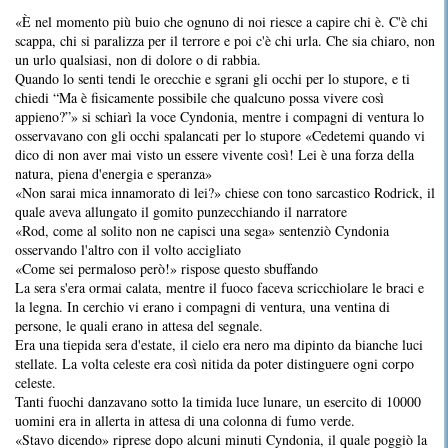
«È nel momento più buio che ognuno di noi riesce a capire chi è. C'è chi
scappa, chi si paralizza per il terrore e poi c'è chi urla. Che sia chiaro, non
un urlo qualsiasi, non di dolore o di rabbia.
Quando lo senti tendi le orecchie e sgrani gli occhi per lo stupore, e ti
chiedi “Ma è fisicamente possibile che qualcuno possa vivere così
appieno?”» si schiarì la voce Cyndonia, mentre i compagni di ventura lo
osservavano con gli occhi spalancati per lo stupore «Cedetemi quando vi
dico di non aver mai visto un essere vivente così! Lei è una forza della
natura, piena d'energia e speranza»
«Non sarai mica innamorato di lei?» chiese con tono sarcastico Rodrick, il
quale aveva allungato il gomito punzecchiando il narratore
«Rod, come al solito non ne capisci una sega» sentenziò Cyndonia
osservando l'altro con il volto accigliato
«Come sei permaloso però!» rispose questo sbuffando
La sera s'era ormai calata, mentre il fuoco faceva scricchiolare le braci e
la legna. In cerchio vi erano i compagni di ventura, una ventina di
persone, le quali erano in attesa del segnale.
Era una tiepida sera d'estate, il cielo era nero ma dipinto da bianche luci
stellate. La volta celeste era così nitida da poter distinguere ogni corpo
celeste.
Tanti fuochi danzavano sotto la timida luce lunare, un esercito di 10000
uomini era in allerta in attesa di una colonna di fumo verde.
«Stavo dicendo» riprese dopo alcuni minuti Cyndonia, il quale poggiò la