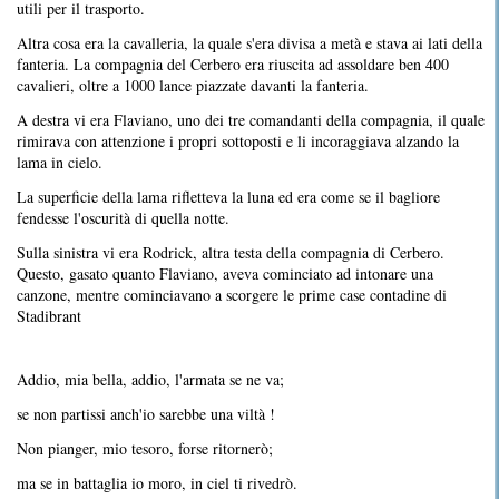
utili per il trasporto.
Altra cosa era la cavalleria, la quale s'era divisa a metà e stava ai lati della
fanteria. La compagnia del Cerbero era riuscita ad assoldare ben 400
cavalieri, oltre a 1000 lance piazzate davanti la fanteria.
A destra vi era Flaviano, uno dei tre comandanti della compagnia, il quale
rimirava con attenzione i propri sottoposti e li incoraggiava alzando la
lama in cielo.
La superficie della lama rifletteva la luna ed era come se il bagliore
fendesse l'oscurità di quella notte.
Sulla sinistra vi era Rodrick, altra testa della compagnia di Cerbero.
Questo, gasato quanto Flaviano, aveva cominciato ad intonare una
canzone, mentre cominciavano a scorgere le prime case contadine di
Stadibrant
Addio, mia bella, addio, l'armata se ne va;
se non partissi anch'io sarebbe una viltà !
Non pianger, mio tesoro, forse ritornerò;
ma se in battaglia io moro, in ciel ti rivedrò.