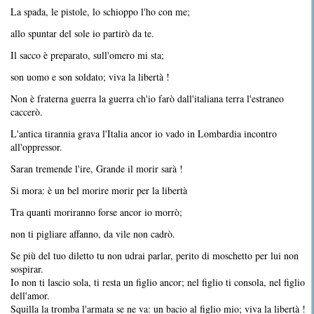
La spada, le pistole, lo schioppo l'ho con me;
allo spuntar del sole io partirò da te.
Il sacco è preparato, sull'omero mi sta;
son uomo e son soldato; viva la libertà !
Non è fraterna guerra la guerra ch'io farò dall'italiana terra l'estraneo
caccerò.
L'antica tirannia grava l'Italia ancor io vado in Lombardia incontro
all'oppressor.
Saran tremende l'ire, Grande il morir sarà !
Si mora: è un bel morire morir per la libertà
Tra quanti moriranno forse ancor io morrò;
non ti pigliare affanno, da vile non cadrò.
Se più del tuo diletto tu non udrai parlar, perito di moschetto per lui non
sospirar.
Io non ti lascio sola, ti resta un figlio ancor; nel figlio ti consola, nel figlio
dell'amor.
Squilla la tromba l'armata se ne va: un bacio al figlio mio; viva la libertà !