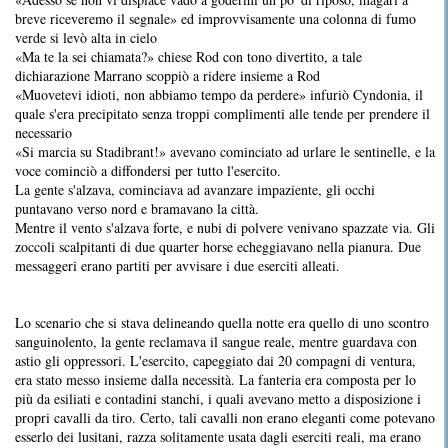
breve riceveremo il segnale» ed improvvisamente una colonna di fumo
verde si levò alta in cielo
«Ma te la sei chiamata?» chiese Rod con tono divertito, a tale
dichiarazione Marrano scoppiò a ridere insieme a Rod
«Muovetevi idioti, non abbiamo tempo da perdere» infuriò Cyndonia, il
quale s'era precipitato senza troppi complimenti alle tende per prendere il
necessario
«Si marcia su Stadibrant!» avevano cominciato ad urlare le sentinelle, e la
voce cominciò a diffondersi per tutto l'esercito.
La gente s'alzava, cominciava ad avanzare impaziente, gli occhi
puntavano verso nord e bramavano la città.
Mentre il vento s'alzava forte, e nubi di polvere venivano spazzate via. Gli
zoccoli scalpitanti di due quarter horse echeggiavano nella pianura. Due
messaggeri erano partiti per avvisare i due eserciti alleati.
Lo scenario che si stava delineando quella notte era quello di uno scontro
sanguinolento, la gente reclamava il sangue reale, mentre guardava con
astio gli oppressori. L'esercito, capeggiato dai 20 compagni di ventura,
era stato messo insieme dalla necessità. La fanteria era composta per lo
più da esiliati e contadini stanchi, i quali avevano metto a disposizione i
propri cavalli da tiro. Certo, tali cavalli non erano eleganti come potevano
esserlo dei lusitani, razza solitamente usata dagli eserciti reali, ma erano