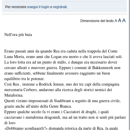
Per recensire
esegui il login
o
registrati
.
A
A
A
Dimensione del testo
Nell'ora più buia
Erano passati anni da quando Rea era caduta nella trappola del Conte
Luna Morta, erano anni che Logan era morto e che li aveva lasciati soli.
La loro lotta era ad un punto di stallo, e dunque era necessario dover
cercare alleati e muovere guerra. Eppure i comuni di Bakkenmork non
erano sufficienti, sebbene finalmente avessero raggiunto un buon
equilibrio tra le potenze.
Così Rea , insieme a Rodrick Jensen, uno dei tre capi della compagnia
mercenaria Cerbero, andarono alla ricerca degli storici nemici dei
Mutaforma.
Questi s'erano impossessati di Stadibrant a seguito di una guerra civile,
grazie anche all'aiuto della Gente Bianca.
Eppure qualche secolo fa vi erano i Cacciatori di draghi, i quali
cacciavano i mutaforma dragonidi, ma ad un tratto non si sentì più parlare
di loro
«Dobbiamo sconfiggerli?» domanda retorica da parte di Rea, la quale