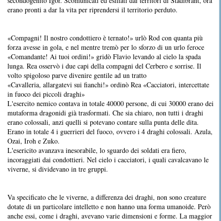
secondogenito Igor. Scomunicati ed esiliati dai territori di Stadibrant, ora
erano pronti a dar la vita per riprendersi il territorio perduto.
«Compagni! Il nostro condottiero è ternato!» urlò Rod con quanta più
forza avesse in gola, e nel mentre tremò per lo sforzo di un urlo feroce
«Comandante! Ai tuoi ordini!» gridò Flavio levando al cielo la spada
lunga. Rea osservò i due capi della compagni del Cerbero e sorrise. Il
volto spigoloso parve divenire gentile ad un tratto
«Cavalleria, allargatevi sui fianchi!» ordinò Rea «Cacciatori, intercettate
in fuoco dei piccoli draghi»
L'esercito nemico contava in totale 40000 persone, di cui 30000 erano dei
mutaforma dragonidi già trasformati. Che sia chiaro, non tutti i draghi
erano colossali, anzi quelli si potevano contare sulla punta delle dita.
Erano in totale 4 i guerrieri del fuoco, ovvero i 4 draghi colossali. Azula,
Ozai, Iroh e Zuko.
L'esericito avanzava inesorabile, lo sguardo dei soldati era fiero,
incoraggiati dai condottieri. Nel cielo i cacciatori, i quali cavalcavano le
viverne, si dividevano in tre gruppi.
Va specificato che le viverne, a differenza dei draghi, non sono creature
dotate di un particolare intelletto e non hanno una forma umanoide. Però
anche essi, come i draghi, avevano varie dimensioni e forme. La maggior