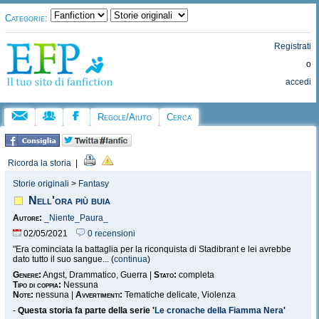
Categorie:
Registrati
o
accedi
Regole/Aiuto
Cerca
Ricorda la storia
|
Storie originali
>
Fantasy
Nell'ora più buia
Autore:
_Niente_Paura_
02/05/2021
0 recensioni
"Era cominciata la battaglia per la riconquista di Stadibrant e lei avrebbe
dato tutto il suo sangue... (
continua
)
Genere:
Angst, Drammatico, Guerra |
Stato:
completa
Tipo di coppia:
Nessuna
Note:
nessuna |
Avvertimenti:
Tematiche delicate, Violenza
-
Questa storia fa parte della serie '
Le cronache della Fiamma Nera
'