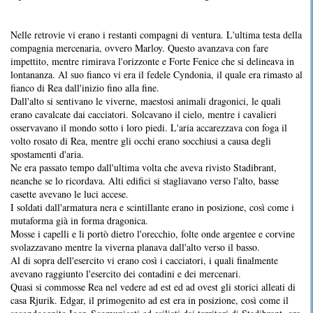
Nelle retrovie vi erano i restanti compagni di ventura. L'ultima testa della
compagnia mercenaria, ovvero Marloy. Questo avanzava con fare
impettito, mentre rimirava l'orizzonte e Forte Fenice che si delineava in
lontananza. Al suo fianco vi era il fedele Cyndonia, il quale era rimasto al
fianco di Rea dall'inizio fino alla fine.
Dall'alto si sentivano le viverne, maestosi animali dragonici, le quali
erano cavalcate dai cacciatori. Solcavano il cielo, mentre i cavalieri
osservavano il mondo sotto i loro piedi. L'aria accarezzava con foga il
volto rosato di Rea, mentre gli occhi erano socchiusi a causa degli
spostamenti d'aria.
Ne era passato tempo dall'ultima volta che aveva rivisto Stadibrant,
neanche se lo ricordava. Alti edifici si stagliavano verso l'alto, basse
casette avevano le luci accese.
I soldati dall'armatura nera e scintillante erano in posizione, così come i
mutaforma già in forma dragonica.
Mosse i capelli e li portò dietro l'orecchio, folte onde argentee e corvine
svolazzavano mentre la viverna planava dall'alto verso il basso.
Al di sopra dell'esercito vi erano così i cacciatori, i quali finalmente
avevano raggiunto l'esercito dei contadini e dei mercenari.
Quasi si commosse Rea nel vedere ad est ed ad ovest gli storici alleati di
casa Rjurik. Edgar, il primogenito ad est era in posizione, così come il