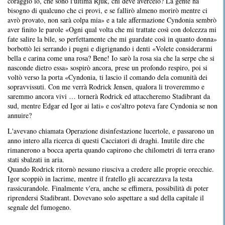
coraggio io, che sono l'ultima Rjuk, chi deve avercelo? La gente ha
bisogno di qualcuno che ci provi, e se fallirò almeno morirò mentre ci
avrò provato, non sarà colpa mia» e a tale affermazione Cyndonia sembrò
aver finito le parole «Ogni qual volta che mi trattate così con dolcezza mi
fate salire la bile, so perfettamente che mi guardate così in quanto donna»
borbottò lei serrando i pugni e digrignando i denti «Volete considerarmi
bella e carina come una rosa? Bene! Io sarò la rosa sia che la serpe che si
nasconde dietro essa» sospirò ancora, prese un profondo respiro, poi si
voltò verso la porta «Cyndonia, ti lascio il comando dela comunità dei
sopravvissuti. Con me verrà Rodrick Jensen, qualora li troveremmo e
saremmo ancora vivi … tornerà Rodrick ed attaccheremo Stadibrant da
sud, mentre Edgar ed Igor ai lati» e cos'altro poteva fare Cyndonia se non
annuire?
L'avevano chiamata Operazione disinfestazione lucertole, e passarono un
anno intero alla ricerca di questi Cacciatori di draghi. Inutile dire che
rimanerono a bocca aperta quando capirono che chilometri di terra erano
stati sbalzati in aria.
Quando Rodrick ritornò nessuno riusciva a credere alle proprie orecchie.
Igor scoppiò in lacrime, mentre il fratello gli accarezzava la testa
rassicurandole. Finalmente v'era, anche se effimera, possibilità di poter
riprendersi Stadibrant. Dovevano solo aspettare a sud della capitale il
segnale del fumogeno.