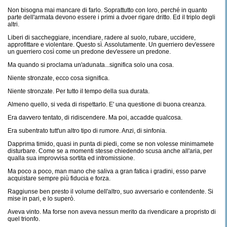
Non bisogna mai mancare di farlo. Soprattutto con loro, perché in quanto
parte dell'armata devono essere i primi a dvoer rigare dritto. Ed il triplo degli
altri.
Liberi di saccheggiare, incendiare, radere al suolo, rubare, uccidere,
approfittare e violentare. Questo sì. Assolutamente. Un guerriero dev'essere
un guerriero così come un predone dev'essere un predone.
Ma quando si proclama un'adunata...significa solo una cosa.
Niente stronzate, ecco cosa significa.
Niente stronzate. Per tutto il tempo della sua durata.
Almeno quello, si veda di rispettarlo. E' una questione di buona creanza.
Era davvero tentato, di ridiscendere. Ma poi, accadde qualcosa.
Era subentrato tutt'un altro tipo di rumore. Anzi, di sinfonia.
Dapprima timido, quasi in punta di piedi, come se non volesse minimamete
disturbare. Come se a momenti stesse chiedendo scusa anche all'aria, per
qualla sua improvvisa sortita ed intromissione.
Ma poco a poco, man mano che saliva a gran fatica i gradini, esso parve
acquistare sempre più fiducia e forza.
Raggiunse ben presto il volume dell'altro, suo avversario e contendente. Si
mise in pari, e lo superò.
Aveva vinto. Ma forse non aveva nessun merito da rivendicare a propristo di
quel trionfo.