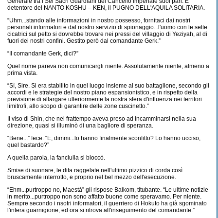
Generale tra i Sei Sacri Guardiani del Cancello Imperiale suoi pari. E
detentore del NANTO KOSHU – KEN, il PUGNO DELL'AQUILA SOLITARIA.
“Uhm...stando alle informazioni in nostro possesso, fornitaci dai nostri
personali informatori e dal nostro servizio di spionaggio...l'uomo con le sette
cicatrici sul petto si dovrebbe trovare nei pressi del villaggio di Yeziyah, al di
fuori dei nostri confini. Gestito però dal comandante Gerk.”
“Il comandante Gerk, dici?”
Quel nome pareva non comunicargli niente. Assolutamente niente, almeno a
prima vista.
“Sì, Sire. Si era stabilito in quel luogo insieme al suo battaglione, secondo gli
accordi e le strategie del nostro piano espansionistico, e in rispetto della
previsione di allargare ulteriormente la nostra sfera d'influenza nei territori
limitrofi, allo scopo di garantire delle zone cuscinetto.”
Il viso di Shin, che nel frattempo aveva preso ad incamminarsi nella sua
direzione, quasi si illuminò di una bagliore di speranza.
“Bene...” fece. “E, dimmi...lo hanno finalmente sconfitto? Lo hanno ucciso,
quel bastardo?”
A quella parola, la fanciulla si bloccò.
Smise di suonare, le dita raggelate nell'ultimo pizzico di corda così
bruscamente interrotto, e proprio nel bel mezzo dell'esecuzione.
“Ehm...purtroppo no, Maestà” gli rispose Balkom, titubante. “Le ultime notizie
in merito...purtroppo non sono affatto buone come speravamo. Per niente.
Sempre secondo i nsotri informatori, il guerriero di Hokuto ha già sgominato
l'intera guarnigione, ed ora si ritrova all'inseguimento del comandante.”