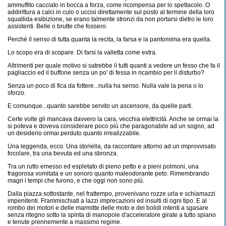
ammuffito cacciato in bocca a forza, come ricompensa per lo spettacolo. O
addirittura a calci in culo o uccisi direttamente sul posto al termine della loro
squallida esibizione, se erano talmente stronzi da non portarsi dietro le loro
assistenti. Belle o brutte che fossero.
Perché il senso di tutta quanta la recita, la farsa e la pantomima era quella.
Lo scopo era di scopare. Di farsi la valletta come extra.
Altrimenti per quale motivo si satrebbe lì tutti quanti a vedere un fesso che fa il
pagliaccio ed il buffone senza un po' di fessa in ricambio per il disturbo?
Senza un poco di fica da fottere...nulla ha senso. Nulla vale la pena o lo
sforzo.
E comunque...quanto sarebbe servito un ascensore, da quelle parti.
Certe volte gli mancava davvero la cara, vecchia elettricità. Anche se ormai la
si poteva e doveva considerare poco più che paragonabile ad un sogno, ad
un desiderio ormai perduto quanto irrealizzabile.
Una leggenda, ecco. Una storiella, da raccontare attorno ad un improvvisato
focolare, tra una bevuta ed una sbronza.
Tra un rutto emesso ed espletato di pieno petto e a pieni polmoni, una
fragorosa vomitata e un sonoro quanto maleodorante peto. Rimembrando
magri i tempi che furono, e che oggi non sono più.
Dalla piazza sottostante, nel frattempo, provenivano rozze urla e schiamazzi
impenitenti. Frammischiati a lazzi imprecazioni ed insulti di ogni tipo. E al
rombo dei motori e delle marmitte delle moto e dei bolidi intenti a sgasare
senza ritegno sotto la spinta di manopole d'acceleratore girate a tutto spiano
e tenute prennemente a massimo regime.