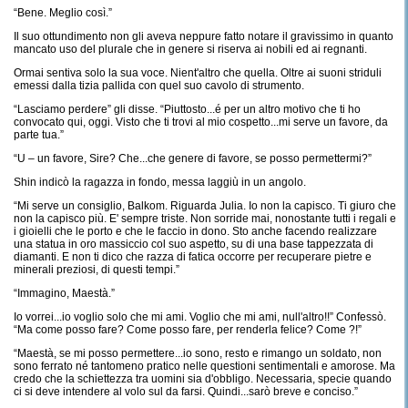
“Bene. Meglio così.”
Il suo ottundimento non gli aveva neppure fatto notare il gravissimo in quanto
mancato uso del plurale che in genere si riserva ai nobili ed ai regnanti.
Ormai sentiva solo la sua voce. Nient'altro che quella. Oltre ai suoni striduli
emessi dalla tizia pallida con quel suo cavolo di strumento.
“Lasciamo perdere” gli disse. “Piuttosto...é per un altro motivo che ti ho
convocato qui, oggi. Visto che ti trovi al mio cospetto...mi serve un favore, da
parte tua.”
“U – un favore, Sire? Che...che genere di favore, se posso permettermi?”
Shin indicò la ragazza in fondo, messa laggiù in un angolo.
“Mi serve un consiglio, Balkom. Riguarda Julia. Io non la capisco. Ti giuro che
non la capisco più. E' sempre triste. Non sorride mai, nonostante tutti i regali e
i gioielli che le porto e che le faccio in dono. Sto anche facendo realizzare
una statua in oro massiccio col suo aspetto, su di una base tappezzata di
diamanti. E non ti dico che razza di fatica occorre per recuperare pietre e
minerali preziosi, di questi tempi.”
“Immagino, Maestà.”
Io vorrei...io voglio solo che mi ami. Voglio che mi ami, null'altro!!” Confessò.
“Ma come posso fare? Come posso fare, per renderla felice? Come ?!”
“Maestà, se mi posso permettere...io sono, resto e rimango un soldato, non
sono ferrato né tantomeno pratico nelle questioni sentimentali e amorose. Ma
credo che la schiettezza tra uomini sia d'obbligo. Necessaria, specie quando
ci si deve intendere al volo sul da farsi. Quindi...sarò breve e conciso.”