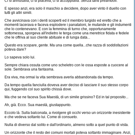
Ci si annusava, ci si piaceva, ci si accoppiava. Senza tanti preamboli.
E spesso anzi, era solo il maschio a decidere, dopo aver vinto il duello con
tutti gli altri simili.
Che avvicinava con i denti scoperti ed il membro turgido ed eretto che a
momenti lacerava e faceva esplodere i panataloni, le mutande e gli indumenti
che lo contenevano. E con la femmina di turno che, opportunamente
sottomessa, sporgeva all'indietro le terga come una meretrice fidata e fedele
che le offriva al suo cliente abituale e di lunga data...
Questo era scopare, gente. Ma una come quella...che razza di soddisfazioni
poteva dare?
Lo sapeva solo lui.
Sempre chiara ossuta come uno scheletro con le ossa esposte a cuocere al
sole. Sembrava una fantasma.
Era viva, ma ormai la vita sembrava averla abbandonata da tempo.
Da tempo quella fanciulla doveva aver deciso di lasciare il suo stesso corpo
qui, fuggendo col suo spirito chissà dove.
Ma che se ne faceva Sua Maestà, di un simile grissino? Ed in tal proposito...
Ah, già. Ecco. Sua maestà, giustappunto.
Eccolo là. Sulla balconata, a rivolgere gli occhi verso un orizzonte inesistente
e che vedeva soltanto lui. Come di consueto.
Nulla di diverso dal solito e dall'ordinario, almeno sotto a quel punto di vista.
Un orizzonte che il resto dei comuni mortali poteva soltanto immaginare. Anzi,