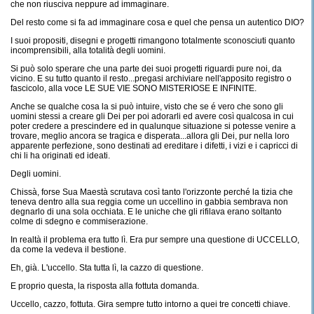
che non riusciva neppure ad immaginare.
Del resto come si fa ad immaginare cosa e quel che pensa un autentico DIO?
I suoi propositi, disegni e progetti rimangono totalmente sconosciuti quanto
incomprensibili, alla totalità degli uomini.
Si può solo sperare che una parte dei suoi progetti riguardi pure noi, da
vicino. E su tutto quanto il resto...pregasi archiviare nell'apposito registro o
fascicolo, alla voce LE SUE VIE SONO MISTERIOSE E INFINITE.
Anche se qualche cosa la si può intuire, visto che se é vero che sono gli
uomini stessi a creare gli Dei per poi adorarli ed avere così qualcosa in cui
poter credere a prescindere ed in qualunque situazione si potesse venire a
trovare, meglio ancora se tragica e disperata...allora gli Dei, pur nella loro
apparente perfezione, sono destinati ad ereditare i difetti, i vizi e i capricci di
chi li ha originati ed ideati.
Degli uomini.
Chissà, forse Sua Maestà scrutava così tanto l'orizzonte perché la tizia che
teneva dentro alla sua reggia come un uccellino in gabbia sembrava non
degnarlo di una sola occhiata. E le uniche che gli rifilava erano soltanto
colme di sdegno e commiserazione.
In realtà il problema era tutto lì. Era pur sempre una questione di UCCELLO,
da come la vedeva il bestione.
Eh, già. L'uccello. Sta tutta lì, la cazzo di questione.
E proprio questa, la risposta alla fottuta domanda.
Uccello, cazzo, fottuta. Gira sempre tutto intorno a quei tre concetti chiave.