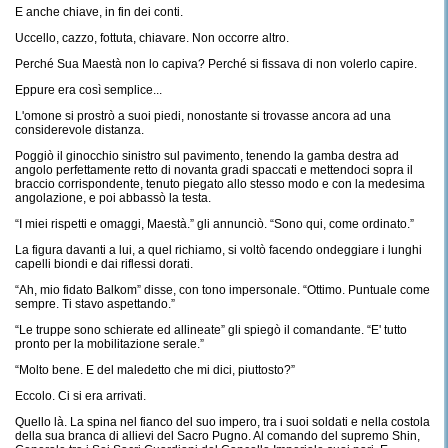
E anche chiave, in fin dei conti.
Uccello, cazzo, fottuta, chiavare. Non occorre altro.
Perché Sua Maestà non lo capiva? Perché si fissava di non volerlo capire.
Eppure era così semplice...
L'omone si prostrò a suoi piedi, nonostante si trovasse ancora ad una
considerevole distanza.
Poggiò il ginocchio sinistro sul pavimento, tenendo la gamba destra ad
angolo perfettamente retto di novanta gradi spaccati e mettendoci sopra il
braccio corrispondente, tenuto piegato allo stesso modo e con la medesima
angolazione, e poi abbassò la testa.
“I miei rispetti e omaggi, Maestà.” gli annunciò. “Sono qui, come ordinato.”
La figura davanti a lui, a quel richiamo, si voltò facendo ondeggiare i lunghi
capelli biondi e dai riflessi dorati.
“Ah, mio fidato Balkom” disse, con tono impersonale. “Ottimo. Puntuale come
sempre. Ti stavo aspettando.”
“Le truppe sono schierate ed allineate” gli spiegò il comandante. “E' tutto
pronto per la mobilitazione serale.”
“Molto bene. E del maledetto che mi dici, piuttosto?”
Eccolo. Ci si era arrivati.
Quello là. La spina nel fianco del suo impero, tra i suoi soldati e nella costola
della sua branca di allievi del Sacro Pugno. Al comando del supremo Shin,