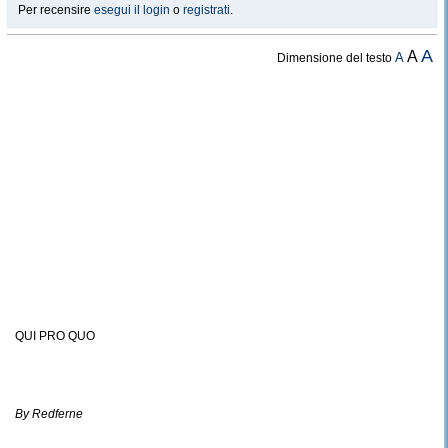
Per recensire
esegui il login
o
registrati
.
A
A
A
Dimensione del testo
QUI PRO QUO
By Redferne