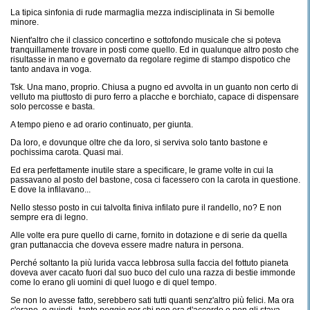
La tipica sinfonia di rude marmaglia mezza indisciplinata in Si bemolle
minore.
Nient'altro che il classico concertino e sottofondo musicale che si poteva
tranquillamente trovare in posti come quello. Ed in qualunque altro posto che
risultasse in mano e governato da regolare regime di stampo dispotico che
tanto andava in voga.
Tsk. Una mano, proprio. Chiusa a pugno ed avvolta in un guanto non certo di
velluto ma piuttosto di puro ferro a placche e borchiato, capace di dispensare
solo percosse e basta.
A tempo pieno e ad orario continuato, per giunta.
Da loro, e dovunque oltre che da loro, si serviva solo tanto bastone e
pochissima carota. Quasi mai.
Ed era perfettamente inutile stare a specificare, le grame volte in cui la
passavano al posto del bastone, cosa ci facessero con la carota in questione.
E dove la infilavano...
Nello stesso posto in cui talvolta finiva infilato pure il randello, no? E non
sempre era di legno.
Alle volte era pure quello di carne, fornito in dotazione e di serie da quella
gran puttanaccia che doveva essere madre natura in persona.
Perché soltanto la più lurida vacca lebbrosa sulla faccia del fottuto pianeta
doveva aver cacato fuori dal suo buco del culo una razza di bestie immonde
come lo erano gli uomini di quel luogo e di quel tempo.
Se non lo avesse fatto, serebbero sati tutti quanti senz'altro più felici. Ma ora