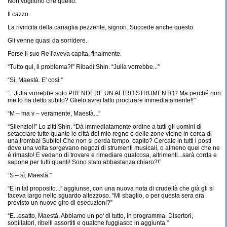
Non vogliono che quello.
Il cazzo.
La rivincita della canaglia pezzente, signori. Succede anche questo.
Gli venne quasi da sorridere.
Forse il suo Re l'aveva capita, finalmente.
“Tutto qui, il problema?!” Ribadì Shin. “Julia vorrebbe...”
“Sì, Maestà. E' così.”
“...Julia vorrebbe solo PRENDERE UN ALTRO STRUMENTO? Ma perché non
me lo ha detto subito? Glielo avrei fatto procurare immediatamente!!”
“M – ma v – veramente, Maestà...”
“Silenzio!!” Lo zittì Shin. “Dà immediatamente ordine a tutti gli uomini di
setacciare tutte quante le città del mio regno e delle zone vicine in cerca di
una tromba! Subito! Che non si perda tempo, capito? Cercate in tutti i posti
dove una volta sorgevano negozi di strumenti musicali, o almeno quel che ne
é rimasto! E vedano di trovare e rimediare qualcosa, altrimenti...sarà corda e
sapone per tutti quanti! Sono stato abbastanza chiaro?!”
“S – sì, Maestà.”
“E in tal proposito...” aggiunse, con una nuova nota di crudeltà che già gli si
faceva largo nello sguardo altezzoso. “Mi sbaglio, o per questa sera era
previsto un nuovo giro di esecuzioni?”
“E...esatto, Maestà. Abbiamo un po' di tutto, in programma. Disertori,
sobillatori, ribelli assortiti e qualche fuggiasco in aggiunta.”