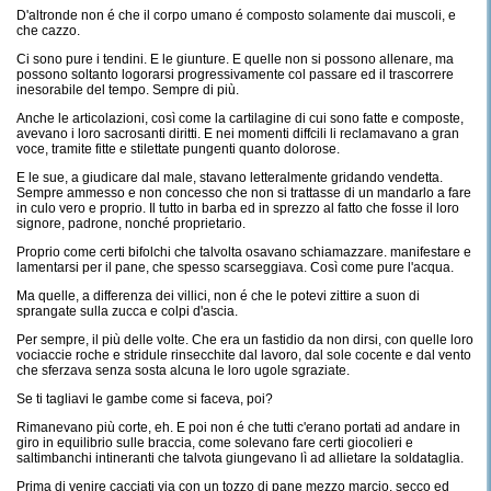
D'altronde non é che il corpo umano é composto solamente dai muscoli, e
che cazzo.
Ci sono pure i tendini. E le giunture. E quelle non si possono allenare, ma
possono soltanto logorarsi progressivamente col passare ed il trascorrere
inesorabile del tempo. Sempre di più.
Anche le articolazioni, così come la cartilagine di cui sono fatte e composte,
avevano i loro sacrosanti diritti. E nei momenti diffcili li reclamavano a gran
voce, tramite fitte e stilettate pungenti quanto dolorose.
E le sue, a giudicare dal male, stavano letteralmente gridando vendetta.
Sempre ammesso e non concesso che non si trattasse di un mandarlo a fare
in culo vero e proprio. Il tutto in barba ed in sprezzo al fatto che fosse il loro
signore, padrone, nonché proprietario.
Proprio come certi bifolchi che talvolta osavano schiamazzare. manifestare e
lamentarsi per il pane, che spesso scarseggiava. Così come pure l'acqua.
Ma quelle, a differenza dei villici, non é che le potevi zittire a suon di
sprangate sulla zucca e colpi d'ascia.
Per sempre, il più delle volte. Che era un fastidio da non dirsi, con quelle loro
vociaccie roche e stridule rinsecchite dal lavoro, dal sole cocente e dal vento
che sferzava senza sosta alcuna le loro ugole sgraziate.
Se ti tagliavi le gambe come si faceva, poi?
Rimanevano più corte, eh. E poi non é che tutti c'erano portati ad andare in
giro in equilibrio sulle braccia, come solevano fare certi giocolieri e
saltimbanchi intineranti che talvota giungevano lì ad allietare la soldataglia.
Prima di venire cacciati via con un tozzo di pane mezzo marcio, secco ed