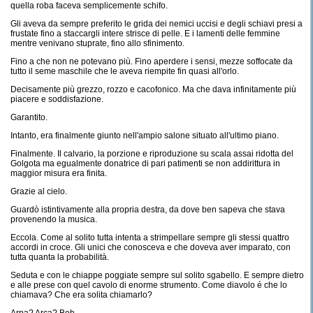
quella roba faceva semplicemente schifo.
Gli aveva da sempre preferito le grida dei nemici uccisi e degli schiavi presi a
frustate fino a staccargli intere strisce di pelle. E i lamenti delle femmine
mentre venivano stuprate, fino allo sfinimento.
Fino a che non ne potevano più. Fino aperdere i sensi, mezze soffocate da
tutto il seme maschile che le aveva riempite fin quasi all'orlo.
Decisamente più grezzo, rozzo e cacofonico. Ma che dava infinitamente più
piacere e soddisfazione.
Garantito.
Intanto, era finalmente giunto nell'ampio salone situato all'ultimo piano.
Finalmente. Il calvario, la porzione e riproduzione su scala assai ridotta del
Golgota ma egualmente donatrice di pari patimenti se non addirittura in
maggior misura era finita.
Grazie al cielo.
Guardò istintivamente alla propria destra, da dove ben sapeva che stava
provenendo la musica.
Eccola. Come al solito tutta intenta a strimpellare sempre gli stessi quattro
accordi in croce. Gli unici che conosceva e che doveva aver imparato, con
tutta quanta la probabilità.
Seduta e con le chiappe poggiate sempre sul solito sgabello. E sempre dietro
e alle prese con quel cavolo di enorme strumento. Come diavolo é che lo
chiamava? Che era solita chiamarlo?