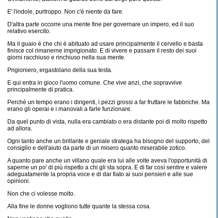
E' l'indole, purtroppo. Non c'é niente da fare.
D'altra parte occorre una mente fine per governare un impero, ed il suo
relativo esercito.
Ma il guaio é che chi é abituato ad usare principalmente il cervello e basta
finisce col rimanerne imprigionato. E di vivere e passare il resto dei suoi
giorni racchiuso e rinchiuso nella sua mente.
Prigioniero, ergastolano della sua testa.
E qui entra in gioco l'uomo comune. Che vive anzi, che sopravvive
principalmente di pratica.
Perché un tempo erano i dirigenti, i pezzi grossi a far fruttare le fabbriche. Ma
erano gli operai e i manovali a farle funzionare.
Da quel punto di vista, nulla era cambiato o era distante poi di molto rispetto
ad allora.
Ogni tanto anche un brillante e geniale stratega ha bisogno del supporto, del
consiglio e dell'aiuto da parte di un misero quanto miserabile zotico.
A quanto pare anche un villano quale era lui alle volte aveva l'opportunità di
saperne un po' di più rispetto a chi gli sta sopra. E di far così sentire e valere
adeguatamente la propria voce e di dar fiato ai suoi pensieri e alle sue
opinioni.
Non che ci volesse molto.
Alla fine le donne vogliono tutte quante la stessa cosa.