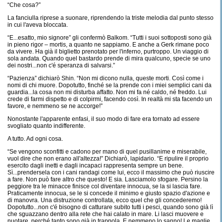
“Che cosa?”
La fanciulla riprese a suonare, riprendendo la triste melodia dal punto stesso
in cui l'aveva bloccata.
“E...esatto, mio signore” gli confermò Balkom. “Tutti i suoi sottoposti sono già
in pieno rigor – mortis, a quanto ne sappiamo. E anche a Gerk rimane poco
da vivere. Ha già il biglietto prenotato per l'inferno, purtroppo. Un viaggio di
sola andata. Quando quel bastardo prende di mira qualcuno, specie se uno
dei nostri...non c'é speranza di salvarsi.”
“Pazienza” dichiarò Shin. “Non mi dicono nulla, queste morti. Così come i
nomi di chi muore. Dopotutto, finché se la prende con i miei semplici cani da
guardia...la cosa non mi disturba affatto. Non mi fa né caldo, né freddo. Lui
crede di farmi dispetto e di colpirmi, facendo così. In realtà mi sta facendo un
favore, e nemmeno se ne accorge!”
Nonostante l'apparente enfasi, il suo modo di fare era tornato ad essere
svogliato quanto indifferente.
A tutto. Ad ogni cosa.
“Se vengono sconfitti e cadono per mano di quel pusillanime e miserabile,
vuol dire che non erano all'altezza!” Dichiarò, lapidario. “E ripulire il proprio
esercito dagli inetti e dagli incapaci rappresenta sempre un bene.
Sì...prendersela con i cani randagi come lui, ecco il massimo che può riuscire
a fare. Non può fare altro che questo! E sia. Lasciamolo sfogare. Persino la
peggiore tra le minacce finisce col diventare innocua, se la si lascia fare.
Praticamente innocua, se le si concede il minimo e giusto spazio d'azione e
di manovra. Una distruzione controllata, ecco quel che gli concederemo!
Dopotutto...non c'é bisogno di catturare subito tutti i pesci, quando sono già lì
che sguazzano dentro alla rete che hai calato in mare. Li lasci muovere e
nuotare, perché tanto sono già in trappola. E nemmeno lo sanno! Le maglie