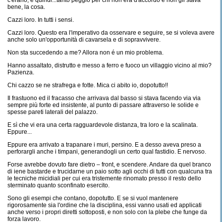
c'erano, e quindi...tanto peggio per chi non era d'accordo e non gli stava
bene, la cosa.
Cazzi loro. In tutti i sensi.
Cazzi loro. Questo era l'imperativo da osservare e seguire, se si voleva avere
anche solo un'opportunità di cavarsela e di sopravvivere.
Non sta succedendo a me? Allora non é un mio problema.
Hanno assaltato, distrutto e messo a ferro e fuoco un villaggio vicino al mio?
Pazienza.
Chi cazzo se ne strafrega e fotte. Mica ci abito io, dopotutto!!
Il frastuono ed il fracasso che arrivava dal basso si stava facendo via via
sempre più forte ed insistente, al punto di passare attraverso le solide e
spesse pareti laterali del palazzo.
E sì che vi era una certa ragguardevole distanza, tra loro e la scalinata.
Eppure...
Eppure era arrivato a trapanare i muri, persino. E a desso aveva preso a
perforargli anche i timpani, generandogli un certo qual fastidio. E nervoso.
Forse avrebbe dovuto fare dietro – front, e scendere. Andare da quel branco
di iene bastarde e trucidarne un paio sotto agli occhi di tutti con qualcuna tra
le tecniche micidiali per cui era tristemente rinomato presso il resto dello
sterminato quanto sconfinato esercito.
Sono gli esempi che contano, dopotutto. E se si vuol mantenere
rigorosamente sia l'ordine che la disciplina, essi vanno usati ed applicati
anche verso i propri diretti sottoposti, e non solo con la plebe che funge da
forza lavoro.