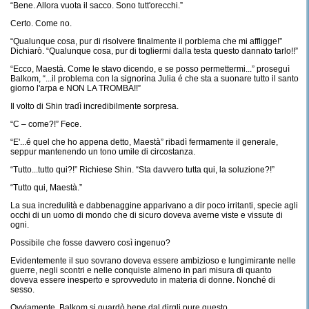
“Bene. Allora vuota il sacco. Sono tutt'orecchi.”
Certo. Come no.
“Qualunque cosa, pur di risolvere finalmente il porblema che mi affligge!”
Dichiarò. “Qualunque cosa, pur di togliermi dalla testa questo dannato tarlo!!”
“Ecco, Maestà. Come le stavo dicendo, e se posso permettermi...” proseguì
Balkom, “...il problema con la signorina Julia é che sta a suonare tutto il santo
giorno l'arpa e NON LA TROMBA!!”
Il volto di Shin tradì incredibilmente sorpresa.
“C – come?!” Fece.
“E'...é quel che ho appena detto, Maestà” ribadì fermamente il generale,
seppur mantenendo un tono umile di circostanza.
“Tutto...tutto qui?!” Richiese Shin. “Sta davvero tutta qui, la soluzione?!”
“Tutto qui, Maestà.”
La sua incredulità e dabbenaggine apparivano a dir poco irritanti, specie agli
occhi di un uomo di mondo che di sicuro doveva averne viste e vissute di
ogni.
Possibile che fosse davvero così ingenuo?
Evidentemente il suo sovrano doveva essere ambizioso e lungimirante nelle
guerre, negli scontri e nelle conquiste almeno in pari misura di quanto
doveva essere inesperto e sprovveduto in materia di donne. Nonché di
sesso.
Ovviamente, Balkom si guardò bene dal dirgli pure questo.