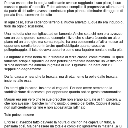
Poteva essere che la bolgia sottostante avesse raggiunto il suo picco, il suo
massimo grado d'intensità. E che adesso, complice il progressivo allontanarsi
da parte di chi udiva, avesse cominciato pian piano a diminuire di raggio e di
portata fino a scemare del tutto.
In ogni caso, stava cedendo terreno al nuovo arrivato. E questo era indubbio,
fuori da ogni discussione.
Una melodia che somigliava ad un lamento. Anche se a chi non era avvezzo
con un certo genere, come ad esempio il tizio che si stava facendo un altro
piano ed un altro giro ma senza regalo, tra una bestemmia e l'altra messe ad
opportuno corollario per infarcire quell'obbligato quanto tassativo
pellegrinaggio...il tutto doveva apparire come una lugubre nenia, e nulla più.
La lugubre e triste nenia di un funerale di terza classe, come minimo. Di quelli
talmente sciapi e squallidi da non potersi permettere neanche un vestito non
si dica decente ma almeno in grazia di Dio. Figurarsi una bara con cui
seppellirlo degnamente.
Da far cascare neanche la braccia, ma direttamente la pelle dalle braccia,
insieme alle ossa.
Da tirarci giù la carne, insieme ai coglioni. Per non avere nemmeno la
soddisfazione di toccarseli per opportuno quanto antico gesto scaramantico.
Magari era pur vero che le sue orecchie non erano abituate ai fini piaceri. E
che non avesse il benché minimo gusto, o senso del bello. Oppure il palato
non sufficientemente fine e non abbastanza raffinato.
Tuto poteva essere.
E forse ci avrebbe fatto davvero la figura di chi non ne capiva un tubo, a
pensarla così. Ma per essere un totale e completo ignorante in materia...a lui