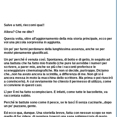
Salve a tutti, rieccomi qua!!
Allora? Che ne dite?
Questa volta, oltre all'aggiornamento della mia storia principale, ecco per
voi una piccola sorpresina in aggiunta.
Un po' per farmi perdonare della lunghissima assenza, anche se per
motivi pienamente giustificati.
Un po' perché é venuta così. Spontanea, di botto e di getto, in seguito ad
una battuta che ha fatto mio fratello (che pure lui avrebbe i numeri per
scrivere, a parer mio, anche se più che i racconti preferisce le
sceneggiature cinematografiche. Ma non si decide, purtroppo. Diciamo
che...non ha avuto ancora la scintilla, a differenza di me. Non gli si é
ancora messa in moto la macchina dello scrittore. Ma prima o poi riuscirò
a convincerlo). A cui ovviamente ho chiesto il permesso di utilizzo, come
si conviene in questi casi.
Lì per lì mi ha fatto scompisciare. E infatti, come tutte le barzellette, va
raccontata subito.
Perché le battute sono come il pesce, se le lascì lì senza cucinarle...dopo
un po' puzzano, gente.
Ed ecco qua, dunque. Una storiella breve, fatta con nessun scopo se non
quello di far ridere, di regalare (spero) una sana sghignazzata di gusto.