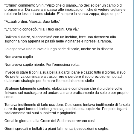
“Ottimo” commentò Shin. “Visto che ci siamo...ho deciso per un cambio di
programma. Da stasera si passa alle impiccagioni, che di vedere tagliare e
rotolare le teste mi sono stufato. E' sempre la stessa zuppa, dopo un po'.”
“A...agli ordini, Maestà. Sarà fatto.”
“E' tutto” lo congedò. “Hai i tuoi ordini. Ora và.”
Balkom si rialzò, si accomiatò con un inchino, fece una riverenza alla
signorina non appena le passò nelle vicinanze e riprese la rampa.
Lo aspettava una nuova e lunga serie di scale, anche se in discesa.
Non aveva capito.
Non aveva capito niente. Per l'ennesima volta.
Invece di stare lì con la sua bella a dargli pane e cazzo tutto il giorno, il suo
Re preferiva continuare a trascorrere e perdere il suo prezioso tempo ad
elaborare strategie per fermare l'uomo dalle sette stelle.
Strategie talemente contorte, elaborate e complesse che il più delle volte
finivano col naufragare ed andare a mare praticamente da sole e per proprio
conto.
Tentava inutilmente di farlo uccidere. Così come tentava inutilmente di farsela
dare da quel tocco di iceberg malcagato della sua squinzia. Per poi sfogarsi
sadicamente sui suoi subalterni e prigionieri.
Ormai le giornate alla Croce del Sud trascorrevano così.
Giorni sprecati e buttati tra piani fallimentari, esecuzioni e seghe.