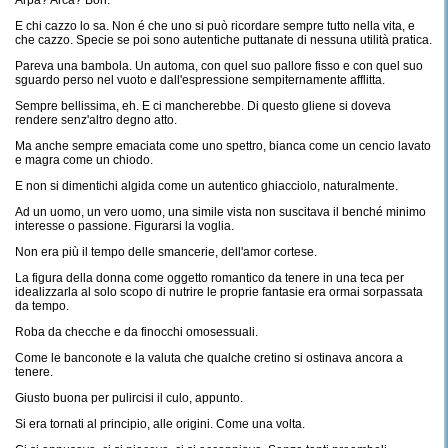
Arpa? Arca? Boh.
E chi cazzo lo sa. Non é che uno si può ricordare sempre tutto nella vita, e
che cazzo. Specie se poi sono autentiche puttanate di nessuna utilità pratica.
Pareva una bambola. Un automa, con quel suo pallore fisso e con quel suo
sguardo perso nel vuoto e dall'espressione sempiternamente afflitta.
Sempre bellissima, eh. E ci mancherebbe. Di questo gliene si doveva
rendere senz'altro degno atto.
Ma anche sempre emaciata come uno spettro, bianca come un cencio lavato
e magra come un chiodo.
E non si dimentichi algida come un autentico ghiacciolo, naturalmente.
Ad un uomo, un vero uomo, una simile vista non suscitava il benché minimo
interesse o passione. Figurarsi la voglia.
Non era più il tempo delle smancerie, dell'amor cortese.
La figura della donna come oggetto romantico da tenere in una teca per
idealizzarla al solo scopo di nutrire le proprie fantasie era ormai sorpassata
da tempo.
Roba da checche e da finocchi omosessuali.
Come le banconote e la valuta che qualche cretino si ostinava ancora a
tenere.
Giusto buona per pulircisi il culo, appunto.
Si era tornati al principio, alle origini. Come una volta.