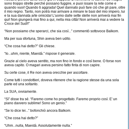
sono troppo strette perché possano fuggire, e puoi issare la rete come e
quando vuoi! Quando ti aggrada! Quel dannato può fare ciò che gli pare, oltre
il mio regno. Tanto, non potrà mai arrivare a minare le basi del mio impero, lui
e la sua dannata arte omicida! L'uomo dalle sette stelle non arriverà mai fin
qui! Non giungerà mai fino a qui, nella mia città! Non arriverà mai a vedere la
Croce del Sud!!”
“Non possiamo che sperarci, che sia così...” commentò sottovoce Balkom.
Ma per sua sfortuna, Shin aveva ben udito.
“Che cosa hai detto?” Gli chiese.
“Io...uhm, niente, Maestà.” rispose il generale.
Grazie al cielo aveva sentito, ma non fino in fondo e così bene. O forse non
aveva capito. O magari aveva persino fatto finta di non capire.
Su certe cose, il Re non aveva orecchie per ascoltare.
Come tutti i condottieri, doveva ritenere che la ragione stesse da una sola
parte ed una soltanto.
La SUA, ovviamente.
“Sì” disse tra sé. “Faremo come ho progettato. Faremo proprio così. E' un
piano davvero sublime! Sono un genio.”
“Se lo dice lei...” bofonchiò ancora Balkom.
“Che cosa hai detto?”
“Uhm...nulla, Maestà. Assolutamente nulla.”