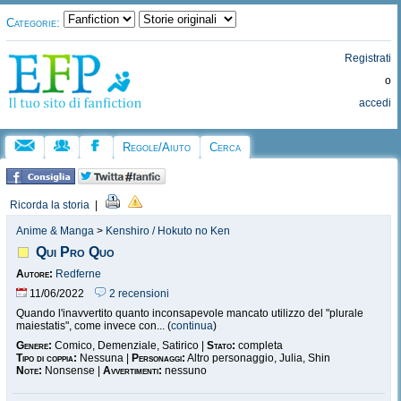
Categorie:
Registrati
o
accedi
Regole/Aiuto
Cerca
Ricorda la storia
|
Anime & Manga
>
Kenshiro / Hokuto no Ken
Qui Pro Quo
Autore:
Redferne
11/06/2022
2 recensioni
Quando l'inavvertito quanto inconsapevole mancato utilizzo del "plurale
maiestatis", come invece con... (
continua
)
Genere:
Comico, Demenziale, Satirico |
Stato:
completa
Tipo di coppia:
Nessuna |
Personaggi:
Altro personaggio, Julia, Shin
Note:
Nonsense |
Avvertimenti:
nessuno