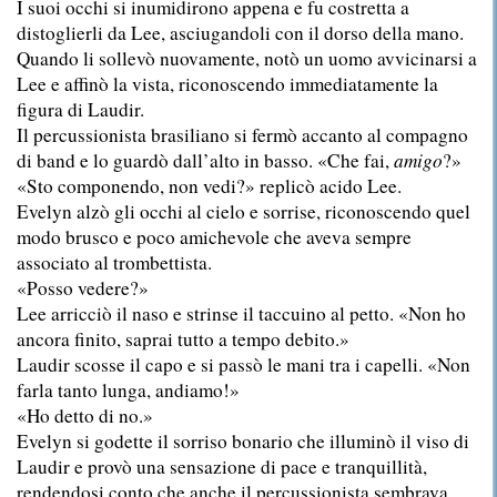
I suoi occhi si inumidirono appena e fu costretta a
distoglierli da Lee, asciugandoli con il dorso della mano.
Quando li sollevò nuovamente, notò un uomo avvicinarsi a
Lee e affinò la vista, riconoscendo immediatamente la
figura di Laudir.
Il percussionista brasiliano si fermò accanto al compagno
di band e lo guardò dall’alto in basso. «Che fai,
amigo
?»
«Sto componendo, non vedi?» replicò acido Lee.
Evelyn alzò gli occhi al cielo e sorrise, riconoscendo quel
modo brusco e poco amichevole che aveva sempre
associato al trombettista.
«Posso vedere?»
Lee arricciò il naso e strinse il taccuino al petto. «Non ho
ancora finito, saprai tutto a tempo debito.»
Laudir scosse il capo e si passò le mani tra i capelli. «Non
farla tanto lunga, andiamo!»
«Ho detto di no.»
Evelyn si godette il sorriso bonario che illuminò il viso di
Laudir e provò una sensazione di pace e tranquillità,
rendendosi conto che anche il percussionista sembrava