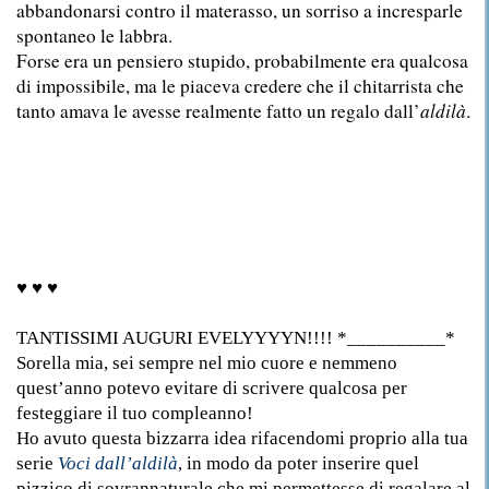
abbandonarsi contro il materasso, un sorriso a incresparle
spontaneo le labbra.
Forse era un pensiero stupido, probabilmente era qualcosa
di impossibile, ma le piaceva credere che il chitarrista che
tanto amava le avesse realmente fatto un regalo dall’
aldilà
.
♥ ♥ ♥
TANTISSIMI AUGURI EVELYYYYN!!!! *__________*
Sorella mia, sei sempre nel mio cuore e nemmeno
quest’anno potevo evitare di scrivere qualcosa per
festeggiare il tuo compleanno!
Ho avuto questa bizzarra idea rifacendomi proprio alla tua
serie
Voci dall’aldilà
, in modo da poter inserire quel
pizzico di sovrannaturale che mi permettesse di regalare al