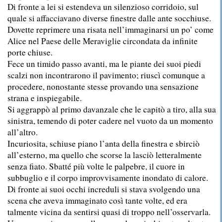
Di fronte a lei si estendeva un silenzioso corridoio, sul
quale si affacciavano diverse finestre dalle ante socchiuse.
Dovette reprimere una risata nell’immaginarsi un po’ come
Alice nel Paese delle Meraviglie circondata da infinite
porte chiuse.
Fece un timido passo avanti, ma le piante dei suoi piedi
scalzi non incontrarono il pavimento; riuscì comunque a
procedere, nonostante stesse provando una sensazione
strana e inspiegabile.
Si aggrappò al primo davanzale che le capitò a tiro, alla sua
sinistra, temendo di poter cadere nel vuoto da un momento
all’altro.
Incuriosita, schiuse piano l’anta della finestra e sbirciò
all’esterno, ma quello che scorse la lasciò letteralmente
senza fiato. Sbatté più volte le palpebre, il cuore in
subbuglio e il corpo improvvisamente inondato di calore.
Di fronte ai suoi occhi increduli si stava svolgendo una
scena che aveva immaginato così tante volte, ed era
talmente vicina da sentirsi quasi di troppo nell’osservarla.