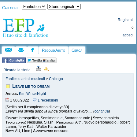
Categorie:
Registrati
o
accedi
Regole/Aiuto
Cerca
Ricorda la storia
|
Fanfic su artisti musicali
>
Chicago
Leave me to dream
Autore:
Kim WinterNight
17/06/2022
1 recensioni
[Scritta per il compleanno di evelyn80]
Evelyn era sfinita dopo la lunga giornata di lavoro, ... (
continua
)
Genere:
Introspettivo, Sentimentale, Sovrannaturale |
Stato:
completa
Tipo di coppia:
Nessuna, Slash |
Personaggi:
Altri, Nuovo personaggio, Robert
Lamm, Terry Kath, Walter Parazaider
Note:
AU, Lime |
Avvertimenti:
nessuno