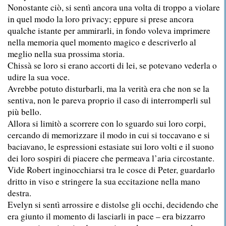
Nonostante ciò, si sentì ancora una volta di troppo a violare
in quel modo la loro privacy; eppure si prese ancora
qualche istante per ammirarli, in fondo voleva imprimere
nella memoria quel momento magico e descriverlo al
meglio nella sua prossima storia.
Chissà se loro si erano accorti di lei, se potevano vederla o
udire la sua voce.
Avrebbe potuto disturbarli, ma la verità era che non se la
sentiva, non le pareva proprio il caso di interromperli sul
più bello.
Allora si limitò a scorrere con lo sguardo sui loro corpi,
cercando di memorizzare il modo in cui si toccavano e si
baciavano, le espressioni estasiate sui loro volti e il suono
dei loro sospiri di piacere che permeava l’aria circostante.
Vide Robert inginocchiarsi tra le cosce di Peter, guardarlo
dritto in viso e stringere la sua eccitazione nella mano
destra.
Evelyn si sentì arrossire e distolse gli occhi, decidendo che
era giunto il momento di lasciarli in pace – era bizzarro