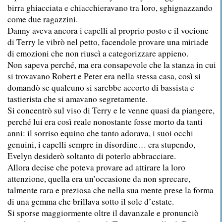
birra ghiacciata e chiacchieravano tra loro, sghignazzando
come due ragazzini.
Danny aveva ancora i capelli al proprio posto e il vocione
di Terry le vibrò nel petto, facendole provare una miriade
di emozioni che non riuscì a categorizzare appieno.
Non sapeva perché, ma era consapevole che la stanza in cui
si trovavano Robert e Peter era nella stessa casa, così si
domandò se qualcuno si sarebbe accorto di bassista e
tastierista che si amavano segretamente.
Si concentrò sul viso di Terry e le venne quasi da piangere,
perché lui era così reale nonostante fosse morto da tanti
anni: il sorriso equino che tanto adorava, i suoi occhi
genuini, i capelli sempre in disordine… era stupendo,
Evelyn desiderò soltanto di poterlo abbracciare.
Allora decise che poteva provare ad attirare la loro
attenzione, quella era un’occasione da non sprecare,
talmente rara e preziosa che nella sua mente prese la forma
di una gemma che brillava sotto il sole d’estate.
Si sporse maggiormente oltre il davanzale e pronunciò