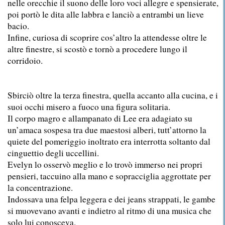
nelle orecchie il suono delle loro voci allegre e spensierate,
poi portò le dita alle labbra e lanciò a entrambi un lieve
bacio.
Infine, curiosa di scoprire cos’altro la attendesse oltre le
altre finestre, si scostò e tornò a procedere lungo il
corridoio.
Sbirciò oltre la terza finestra, quella accanto alla cucina, e i
suoi occhi misero a fuoco una figura solitaria.
Il corpo magro e allampanato di Lee era adagiato su
un’amaca sospesa tra due maestosi alberi, tutt’attorno la
quiete del pomeriggio inoltrato era interrotta soltanto dal
cinguettio degli uccellini.
Evelyn lo osservò meglio e lo trovò immerso nei propri
pensieri, taccuino alla mano e sopracciglia aggrottate per
la concentrazione.
Indossava una felpa leggera e dei jeans strappati, le gambe
si muovevano avanti e indietro al ritmo di una musica che
solo lui conosceva.