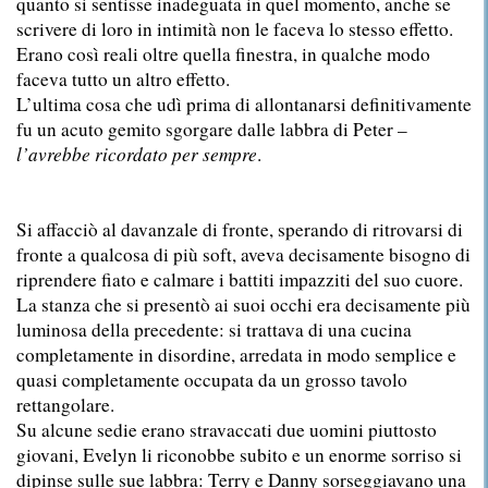
quanto si sentisse inadeguata in quel momento, anche se
scrivere di loro in intimità non le faceva lo stesso effetto.
Erano così reali oltre quella finestra, in qualche modo
faceva tutto un altro effetto.
L’ultima cosa che udì prima di allontanarsi definitivamente
fu un acuto gemito sgorgare dalle labbra di Peter –
l’avrebbe ricordato per sempre
.
Si affacciò al davanzale di fronte, sperando di ritrovarsi di
fronte a qualcosa di più soft, aveva decisamente bisogno di
riprendere fiato e calmare i battiti impazziti del suo cuore.
La stanza che si presentò ai suoi occhi era decisamente più
luminosa della precedente: si trattava di una cucina
completamente in disordine, arredata in modo semplice e
quasi completamente occupata da un grosso tavolo
rettangolare.
Su alcune sedie erano stravaccati due uomini piuttosto
giovani, Evelyn li riconobbe subito e un enorme sorriso si
dipinse sulle sue labbra: Terry e Danny sorseggiavano una