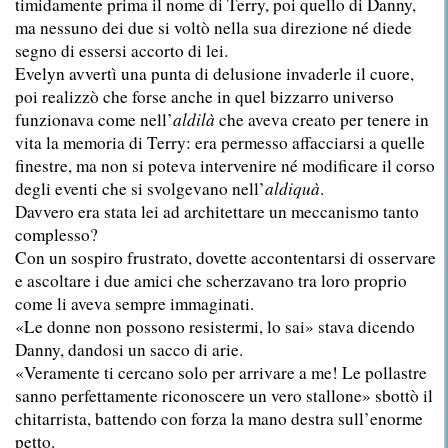
timidamente prima il nome di Terry, poi quello di Danny,
ma nessuno dei due si voltò nella sua direzione né diede
segno di essersi accorto di lei.
Evelyn avvertì una punta di delusione invaderle il cuore,
poi realizzò che forse anche in quel bizzarro universo
funzionava come nell’
aldilà
che aveva creato per tenere in
vita la memoria di Terry: era permesso affacciarsi a quelle
finestre, ma non si poteva intervenire né modificare il corso
degli eventi che si svolgevano nell’
aldiquà
.
Davvero era stata lei ad architettare un meccanismo tanto
complesso?
Con un sospiro frustrato, dovette accontentarsi di osservare
e ascoltare i due amici che scherzavano tra loro proprio
come li aveva sempre immaginati.
«Le donne non possono resistermi, lo sai» stava dicendo
Danny, dandosi un sacco di arie.
«Veramente ti cercano solo per arrivare a me! Le pollastre
sanno perfettamente riconoscere un vero stallone» sbottò il
chitarrista, battendo con forza la mano destra sull’enorme
petto.