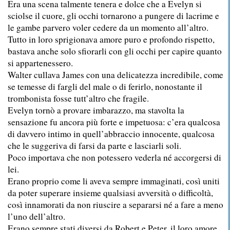
Era una scena talmente tenera e dolce che a Evelyn si
sciolse il cuore, gli occhi tornarono a pungere di lacrime e
le gambe parvero voler cedere da un momento all’altro.
Tutto in loro sprigionava amore puro e profondo rispetto,
bastava anche solo sfiorarli con gli occhi per capire quanto
si appartenessero.
Walter cullava James con una delicatezza incredibile, come
se temesse di fargli del male o di ferirlo, nonostante il
trombonista fosse tutt’altro che fragile.
Evelyn tornò a provare imbarazzo, ma stavolta la
sensazione fu ancora più forte e impetuosa: c’era qualcosa
di davvero intimo in quell’abbraccio innocente, qualcosa
che le suggeriva di farsi da parte e lasciarli soli.
Poco importava che non potessero vederla né accorgersi di
lei.
Erano proprio come li aveva sempre immaginati, così uniti
da poter superare insieme qualsiasi avversità o difficoltà,
così innamorati da non riuscire a separarsi né a fare a meno
l’uno dell’altro.
Erano sempre stati diversi da Robert e Peter, il loro amore