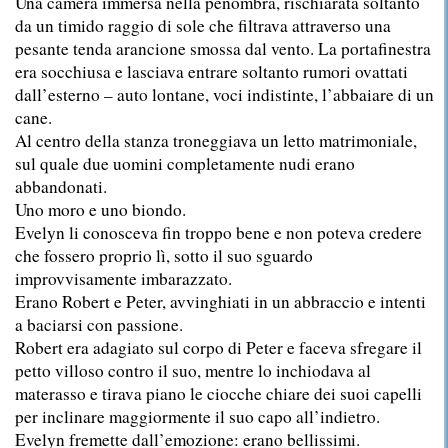
Una camera immersa nella penombra, rischiarata soltanto
da un timido raggio di sole che filtrava attraverso una
pesante tenda arancione smossa dal vento. La portafinestra
era socchiusa e lasciava entrare soltanto rumori ovattati
dall’esterno – auto lontane, voci indistinte, l’abbaiare di un
cane.
Al centro della stanza troneggiava un letto matrimoniale,
sul quale due uomini completamente nudi erano
abbandonati.
Uno moro e uno biondo.
Evelyn li conosceva fin troppo bene e non poteva credere
che fossero proprio lì, sotto il suo sguardo
improvvisamente imbarazzato.
Erano Robert e Peter, avvinghiati in un abbraccio e intenti
a baciarsi con passione.
Robert era adagiato sul corpo di Peter e faceva sfregare il
petto villoso contro il suo, mentre lo inchiodava al
materasso e tirava piano le ciocche chiare dei suoi capelli
per inclinare maggiormente il suo capo all’indietro.
Evelyn fremette dall’emozione: erano bellissimi.