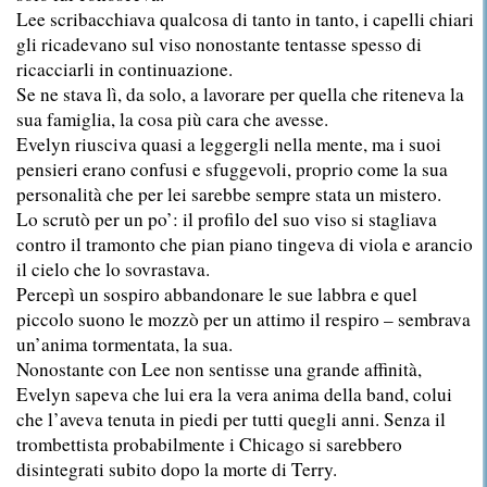
Lee scribacchiava qualcosa di tanto in tanto, i capelli chiari
gli ricadevano sul viso nonostante tentasse spesso di
ricacciarli in continuazione.
Se ne stava lì, da solo, a lavorare per quella che riteneva la
sua famiglia, la cosa più cara che avesse.
Evelyn riusciva quasi a leggergli nella mente, ma i suoi
pensieri erano confusi e sfuggevoli, proprio come la sua
personalità che per lei sarebbe sempre stata un mistero.
Lo scrutò per un po’: il profilo del suo viso si stagliava
contro il tramonto che pian piano tingeva di viola e arancio
il cielo che lo sovrastava.
Percepì un sospiro abbandonare le sue labbra e quel
piccolo suono le mozzò per un attimo il respiro – sembrava
un’anima tormentata, la sua.
Nonostante con Lee non sentisse una grande affinità,
Evelyn sapeva che lui era la vera anima della band, colui
che l’aveva tenuta in piedi per tutti quegli anni. Senza il
trombettista probabilmente i Chicago si sarebbero
disintegrati subito dopo la morte di Terry.