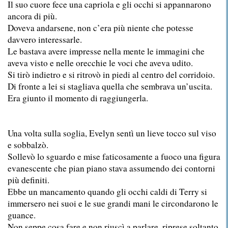
Il suo cuore fece una capriola e gli occhi si appannarono
ancora di più.
Doveva andarsene, non c’era più niente che potesse
davvero interessarle.
Le bastava avere impresse nella mente le immagini che
aveva visto e nelle orecchie le voci che aveva udito.
Si tirò indietro e si ritrovò in piedi al centro del corridoio.
Di fronte a lei si stagliava quella che sembrava un’uscita.
Era giunto il momento di raggiungerla.
Una volta sulla soglia, Evelyn sentì un lieve tocco sul viso
e sobbalzò.
Sollevò lo sguardo e mise faticosamente a fuoco una figura
evanescente che pian piano stava assumendo dei contorni
più definiti.
Ebbe un mancamento quando gli occhi caldi di Terry si
immersero nei suoi e le sue grandi mani le circondarono le
guance.
Non seppe cosa fare e non riuscì a parlare, riprese soltanto