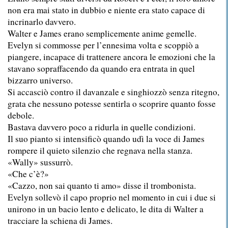
non era mai stato in dubbio e niente era stato capace di
incrinarlo davvero.
Walter e James erano semplicemente anime gemelle.
Evelyn si commosse per l’ennesima volta e scoppiò a
piangere, incapace di trattenere ancora le emozioni che la
stavano sopraffacendo da quando era entrata in quel
bizzarro universo.
Si accasciò contro il davanzale e singhiozzò senza ritegno,
grata che nessuno potesse sentirla o scoprire quanto fosse
debole.
Bastava davvero poco a ridurla in quelle condizioni.
Il suo pianto si intensificò quando udì la voce di James
rompere il quieto silenzio che regnava nella stanza.
«Wally» sussurrò.
«Che c’è?»
«Cazzo, non sai quanto ti amo» disse il trombonista.
Evelyn sollevò il capo proprio nel momento in cui i due si
unirono in un bacio lento e delicato, le dita di Walter a
tracciare la schiena di James.