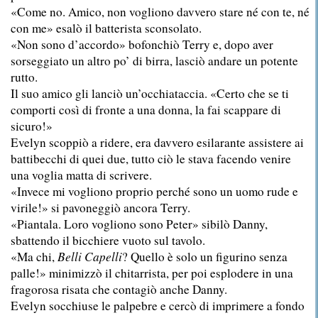
«Come no. Amico, non vogliono davvero stare né con te, né
con me» esalò il batterista sconsolato.
«Non sono d’accordo» bofonchiò Terry e, dopo aver
sorseggiato un altro po’ di birra, lasciò andare un potente
rutto.
Il suo amico gli lanciò un’occhiataccia. «Certo che se ti
comporti così di fronte a una donna, la fai scappare di
sicuro!»
Evelyn scoppiò a ridere, era davvero esilarante assistere ai
battibecchi di quei due, tutto ciò le stava facendo venire
una voglia matta di scrivere.
«Invece mi vogliono proprio perché sono un uomo rude e
virile!» si pavoneggiò ancora Terry.
«Piantala. Loro vogliono sono Peter» sibilò Danny,
sbattendo il bicchiere vuoto sul tavolo.
«Ma chi,
Belli Capelli
? Quello è solo un figurino senza
palle!» minimizzò il chitarrista, per poi esplodere in una
fragorosa risata che contagiò anche Danny.
Evelyn socchiuse le palpebre e cercò di imprimere a fondo