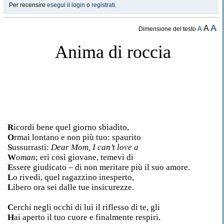
Per recensire
esegui il login
o
registrati
.
A
A
A
Dimensione del testo
Anima di roccia
R
icordi bene quel giorno sbiadito,
O
rmai lontano e non più tuo: spaurito
S
ussurrasti:
Dear Mom, I can’t love a
W
oman
; eri così giovane, temevi di
E
ssere giudicato – di non meritare più il suo amore.
L
o rivedi, quel ragazzino inesperto,
L
ibero ora sei dalle tue insicurezze.
C
erchi negli occhi di lui il riflesso di te, gli
H
ai aperto il tuo cuore e finalmente respiri.