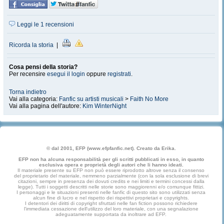
Leggi le 1 recensioni
Ricorda la storia
|
Cosa pensi della storia?
Per recensire
esegui il login
oppure
registrati
.
Torna indietro
Vai alla categoria:
Fanfic su artisti musicali
>
Faith No More
Vai alla pagina dell'autore:
Kim WinterNight
© dal 2001, EFP (www.efpfanfic.net). Creato da Erika.
EFP non ha alcuna responsabilità per gli scritti pubblicati in esso, in quanto
esclusiva opera e proprietà degli autori che li hanno ideati.
Il materiale presente su EFP non può essere riprodotto altrove senza il consenso
del proprietario del materiale, nemmeno parzialmente (con la sola esclusione di brevi
citazioni, sempre in presenza dei dovuti credits e nei limiti e termini concessi dalla
legge). Tutti i soggetti descritti nelle storie sono maggiorenni e/o comunque fittizi.
I personaggi e le situazioni presenti nelle fanfic di questo sito sono utilizzati senza
alcun fine di lucro e nel rispetto dei rispettivi proprietari e copyrights.
I detentori dei diritti di copyright sfruttati nelle fan fiction possono richiedere
l'immediata cessazione dell'utilizzo del loro materiale, con una segnalazione
adeguatamente supportata da inoltrare ad EFP.