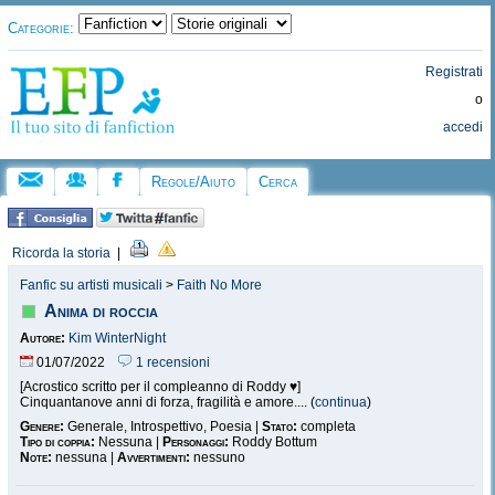
Categorie:
Registrati
o
accedi
Regole/Aiuto
Cerca
Ricorda la storia
|
Fanfic su artisti musicali
>
Faith No More
Anima di roccia
Autore:
Kim WinterNight
01/07/2022
1 recensioni
[Acrostico scritto per il compleanno di Roddy ♥]
Cinquantanove anni di forza, fragilità e amore.... (
continua
)
Genere:
Generale, Introspettivo, Poesia |
Stato:
completa
Tipo di coppia:
Nessuna |
Personaggi:
Roddy Bottum
Note:
nessuna |
Avvertimenti:
nessuno