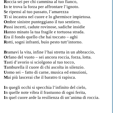
R
occia sei per chi cammina al tuo fianco,
I
n te trova la forza per affrontare l’ignoto.
S
e ripensi al tuo passato, l’amarezza
T
i si incastra nel cuore e lo ghermisce impietosa.
O
mbre sinistre punteggiano il tuo sentiero,
P
assi incerti, cadute rovinose, sadiche insidie
H
anno minato la tua fragile e tortuosa strada.
E
ra il fondo quello che hai toccato – aghi
R
otti, sogni infranti, buio pesto tutt’intorno.
B
ramavi la vita, infine l’hai stretta in un abbraccio,
O
rfano del vuoto – sei ancora roccia, forza, lotta.
T
asti d’avorio si sciolgono al tuo tocco,
T
amburella il cuore di chi ascolta in silenzio.
U
omo sei – fatto di carne, musica ed emozioni,
M
ai più lascerai che il baratro ti rapisca.
I
n quegli occhi si specchia l’infinito del cielo,
I
n quelle note vibra il frastuono di ogni ferita,
I
n quel cuore arde la resilienza di un’anima di roccia.