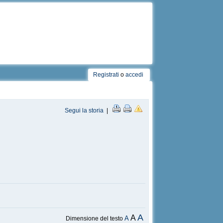
Registrati
o
accedi
Segui la storia
|
A
A
A
Dimensione del testo