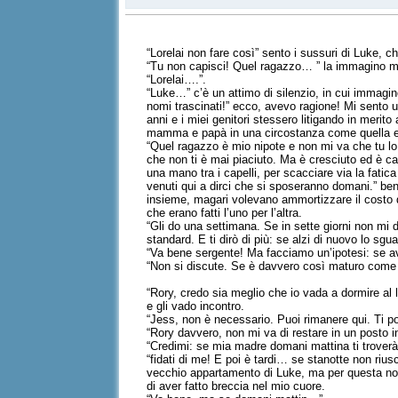
“Lorelai non fare così” sento i sussuri di Luke, 
“Tu non capisci! Quel ragazzo… ” la immagino men
“Lorelai….”.
“Luke…” c’è un attimo di silenzio, in cui immagin
nomi trascinati!” ecco, avevo ragione! Mi sento 
anni e i miei genitori stessero litigando in merito
mamma e papà in una circostanza come quella e 
“Quel ragazzo è mio nipote e non mi va che tu lo
che non ti è mai piaciuto. Ma è cresciuto ed è c
una mano tra i capelli, per scacciare via la fatic
venuti qui a dirci che si sposeranno domani.” be
insieme, magari volevano ammortizzare il costo 
che erano fatti l’uno per l’altra.
“Gli do una settimana. Se in sette giorni non mi 
standard. E ti dirò di più: se alzi di nuovo lo sgu
“Va bene sergente! Ma facciamo un’ipotesi: se a
“Non si discute. Se è davvero così maturo come di
“Rory, credo sia meglio che io vada a dormire al 
e gli vado incontro.
“Jess, non è necessario. Puoi rimanere qui. Ti p
“Rory davvero, non mi va di restare in un posto i
“Credimi: se mia madre domani mattina ti troverà 
“fidati di me! E poi è tardi… se stanotte non rius
vecchio appartamento di Luke, ma per questa notte
di aver fatto breccia nel mio cuore.