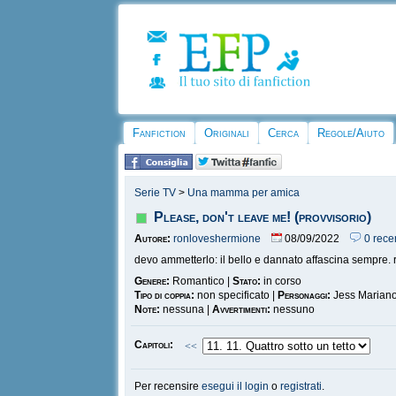
Fanfiction
Originali
Cerca
Regole/Aiuto
Serie TV
>
Una mamma per amica
Please, don't leave me! (provvisorio)
Autore:
ronloveshermione
08/09/2022
0 rece
devo ammetterlo: il bello e dannato affascina sempre. r
Genere:
Romantico |
Stato:
in corso
Tipo di coppia:
non specificato |
Personaggi:
Jess Mariano
Note:
nessuna |
Avvertimenti:
nessuno
Capitoli:
<<
Per recensire
esegui il login
o
registrati
.