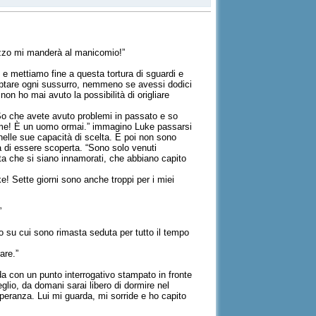
gazzo mi manderà al manicomio!”
 e mettiamo fine a questa tortura di sguardi e
captare ogni sussurro, nemmeno se avessi dodici
non ho mai avuto la possibilità di origliare
 So che avete avuto problemi in passato e so
in me! È un uomo ormai.” immagino Luke passarsi
 nelle sue capacità di scelta. E poi non sono
 di essere scoperta. “Sono solo venuti
a che si siano innamorati, che abbiano capito
e! Sette giorni sono anche troppi per i miei
”
o su cui sono rimasta seduta per tutto il tempo
are.”
da con un punto interrogativo stampato in fronte
glio, da domani sarai libero di dormire nel
speranza. Lui mi guarda, mi sorride e ho capito