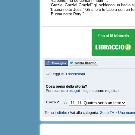
“Va bene, ma se domani mattin…”
“Grazie! Grazie! Grazie!” gli schiocco un bacio s
“Buona notte Jess.” Gli sfioro le labbra con un te
“Buona notte Rory!”.
Leggi le 0 recensioni
Cosa pensi della storia?
Per recensire
esegui il login
oppure
registrati
.
Capitoli:
<<
Torna indietro
/ Vai alla categoria:
Serie TV
>
Una mamm