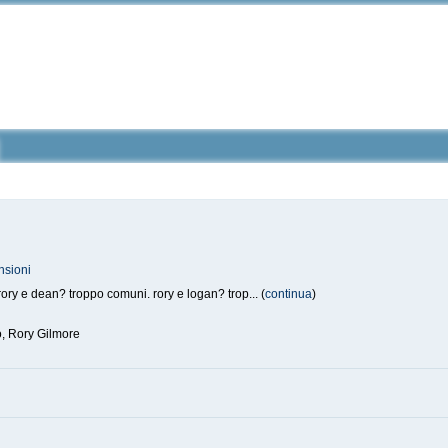
nsioni
ory e dean? troppo comuni. rory e logan? trop... (
continua
)
, Rory Gilmore