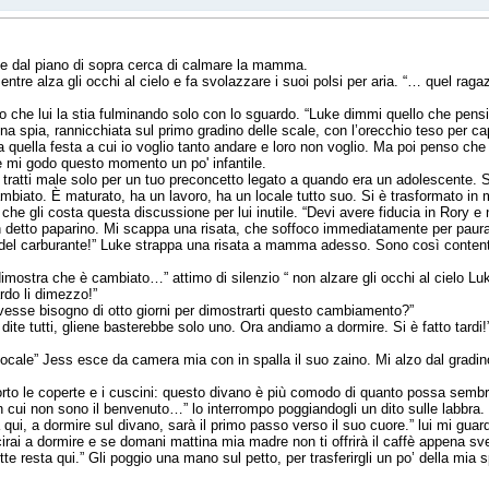
che dal piano di sopra cerca di calmare la mamma.
tre alza gli occhi al cielo e fa svolazzare i suoi polsi per aria. “… quel ra
o che lui la stia fulminando solo con lo sguardo. “Luke dimmi quello che pensi
una spia, rannicchiata sul primo gradino delle scale, con l’orecchio teso per 
 a quella festa a cui io voglio tanto andare e loro non voglio. Ma poi penso che 
mi godo questo momento un po' infantile.
 tratti male solo per un tuo preconcetto legato a quando era un adolescente.
ambiato. È maturato, ha un lavoro, ha un locale tutto suo. Si è trasformato 
a che gli costa questa discussione per lui inutile. “Devi avere fiducia in Rory e
n detto paparino. Mi scappa una risata, che soffoco immediatamente per paura
del carburante!” Luke strappa una risata a mamma adesso. Sono così content
dimostra che è cambiato…” attimo di silenzio “ non alzare gli occhi al cielo Luk
ardo li dimezzo!”
vesse bisogno di otto giorni per dimostrarti questo cambiamento?”
te tutti, gliene basterebbe solo uno. Ora andiamo a dormire. Si è fatto tardi!
locale” Jess esce da camera mia con in spalla il suo zaino. Mi alzo dal gradin
orto le coperte e i cuscini: questo divano è più comodo di quanto possa sembr
n cui non sono il benvenuto…” lo interrompo poggiandogli un dito sulle labbra.
qui, a dormire sul divano, sarà il primo passo verso il suo cuore.” lui mi guar
cirai a dormire e se domani mattina mia madre non ti offrirà il caffè appena sve
 resta qui.” Gli poggio una mano sul petto, per trasferirgli un po’ della mia 