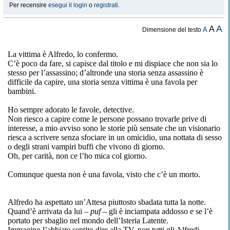
Per recensire
esegui il login
o
registrati
.
A
A
A
Dimensione del testo
La vittima è Alfredo, lo confermo.
C’è poco da fare, si capisce dal titolo e mi dispiace che non sia lo
stesso per l’assassino; d’altronde una storia senza assassino è
difficile da capire, una storia senza vittima è una favola per
bambini.
Ho sempre adorato le favole, detective.
Non riesco a capire come le persone possano trovarle prive di
interesse, a mio avviso sono le storie più sensate che un visionario
riesca a scrivere senza sfociare in un omicidio, una nottata di sesso
o degli strani vampiri buffi che vivono di giorno.
Oh, per carità, non ce l’ho mica col giorno.
Comunque questa non è una favola, visto che c’è un morto.
Alfredo ha aspettato un’Attesa piuttosto sbadata tutta la notte.
Quand’è arrivata da lui –
puf
– gli è inciampata addosso e se l’è
portato per sbaglio nel mondo dell’Isteria Latente.
Immagino l’abbiate sentito dire alla TV, non tutti gli Alfredi