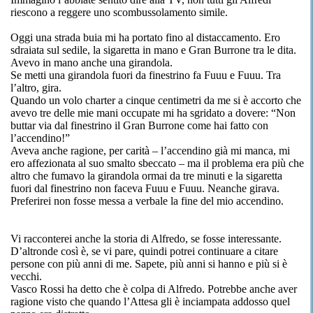
riescono a reggere uno scombussolamento simile.
Oggi una strada buia mi ha portato fino al distaccamento. Ero
sdraiata sul sedile, la sigaretta in mano e Gran Burrone tra le dita.
Avevo in mano anche una girandola.
Se metti una girandola fuori da finestrino fa Fuuu e Fuuu. Tra
l’altro, gira.
Quando un volo charter a cinque centimetri da me si è accorto che
avevo tre delle mie mani occupate mi ha sgridato a dovere: “Non
buttar via dal finestrino il Gran Burrone come hai fatto con
l’accendino!”
Aveva anche ragione, per carità – l’accendino già mi manca, mi
ero affezionata al suo smalto sbeccato – ma il problema era più che
altro che fumavo la girandola ormai da tre minuti e la sigaretta
fuori dal finestrino non faceva Fuuu e Fuuu. Neanche girava.
Preferirei non fosse messa a verbale la fine del mio accendino.
Vi racconterei anche la storia di Alfredo, se fosse interessante.
D’altronde così è, se vi pare, quindi potrei continuare a citare
persone con più anni di me. Sapete, più anni si hanno e più si è
vecchi.
Vasco Rossi ha detto che è colpa di Alfredo. Potrebbe anche aver
ragione visto che quando l’Attesa gli è inciampata addosso quel