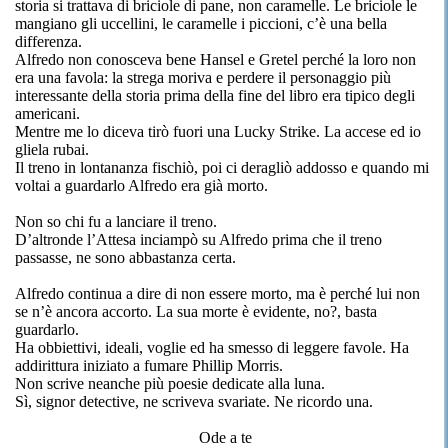
storia si trattava di briciole di pane, non caramelle. Le briciole le
mangiano gli uccellini, le caramelle i piccioni, c’è una bella
differenza.
Alfredo non conosceva bene Hansel e Gretel perché la loro non
era una favola: la strega moriva e perdere il personaggio più
interessante della storia prima della fine del libro era tipico degli
americani.
Mentre me lo diceva tirò fuori una Lucky Strike. La accese ed io
gliela rubai.
Il treno in lontananza fischiò, poi ci deragliò addosso e quando mi
voltai a guardarlo Alfredo era già morto.
Non so chi fu a lanciare il treno.
D’altronde l’Attesa inciampò su Alfredo prima che il treno
passasse, ne sono abbastanza certa.
Alfredo continua a dire di non essere morto, ma è perché lui non
se n’è ancora accorto. La sua morte è evidente, no?, basta
guardarlo.
Ha obbiettivi, ideali, voglie ed ha smesso di leggere favole. Ha
addirittura iniziato a fumare Phillip Morris.
Non scrive neanche più poesie dedicate alla luna.
Sì, signor detective, ne scriveva svariate. Ne ricordo una.
Ode a te