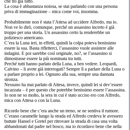
che ho già fatto.
La cosa è abbastanza noiosa, se stai parlando con una persona
priva di immaginazione – mica come voi, insomma.
Probabilmente non è stata l’Attesa ad uccidere Alfredo, ma io.
Non ve lo dirò, comunque, perché un assassino incerto è già
troppo per una storia. Un assassino certo la renderebbe un
poliziesco americano.
C’era la Luna ieri, in effetti, quindi la colpa poteva benissimo
essere la sua. Basta rifletterci, l’assassino vuole assistere alle
indagini. E poi sarebbe così originale, no?, se l’assassino si
dimostrasse essere la più nominata tra tutti.
Perché tutti hanno parlato della Luna, a ben vedere. Leopardi,
Calvino – li avete già interrogati? Sempre lì a parlare della Luna o
a parlare proprio a lei. Ognuno alla sua, sempre una dannata
stronza.
Nessuno ha mai parlato di Attesa, invece, quindi lei si dev’essere
incazzata – è per questo che potrebbe benissimo essere l’assassina.
Io non ne so molto, la sera in cui è stato ucciso ero con Alfredo,
mica con Attesa o con la Luna.
Ricordo bene che c’era anche un treno, se ne sentiva il rumore.
C’erano caramelle lungo la strada ed Alfredo credeva le avessero
buttate Hansel e Gretel per ritrovare la strada di casa una volta
abbandonati dal padre nel bosco, ma io ricordavo bene che nella