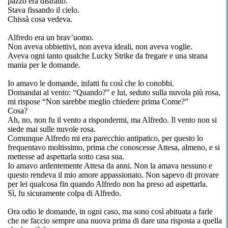
pazzo era distratto.
Stava fissando il cielo.
Chissà cosa vedeva.
Alfredo era un brav’uomo.
Non aveva obbiettivi, non aveva ideali, non aveva voglie.
Aveva ogni tanto qualche Lucky Strike da fregare e una strana
mania per le domande.
Io amavo le domande, infatti fu così che lo conobbi.
Domandai al vento: “Quando?” e lui, seduto sulla nuvola più rosa,
mi rispose “Non sarebbe meglio chiedere prima Come?”
Cosa?
Ah, no, non fu il vento a rispondermi, ma Alfredo. Il vento non si
siede mai sulle nuvole rosa.
Comunque Alfredo mi era parecchio antipatico, per questo lo
frequentavo moltissimo, prima che conoscesse Attesa, almeno, e si
mettesse ad aspettarla sotto casa sua.
Io amavo ardentemente Attesa da anni. Non la amava nessuno e
questo rendeva il mio amore appassionato. Non sapevo di provare
per lei qualcosa fin quando Alfredo non ha preso ad aspettarla.
Sì, fu sicuramente colpa di Alfredo.
Ora odio le domande, in ogni caso, ma sono così abituata a farle
che ne faccio sempre una nuova prima di dare una risposta a quella