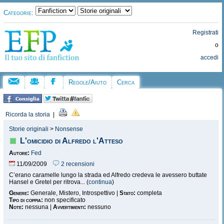
Categorie:
Registrati
o
accedi
Regole/Aiuto
Cerca
Ricorda la storia
|
Storie originali
>
Nonsense
L'omicidio di Alfredo l'Atteso
Autore:
Fed
11/09/2009
2 recensioni
C’erano caramelle lungo la strada ed Alfredo credeva le avessero buttate
Hansel e Gretel per ritrova... (
continua
)
Genere:
Generale, Mistero, Introspettivo |
Stato:
completa
Tipo di coppia:
non specificato
Note:
nessuna |
Avvertimenti:
nessuno