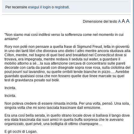
Per recensire
esegui il login
o
registrati
.
A
A
A
Dimensione del testo
"Non siamo mai così indifesi verso la sofferenza come nel momento in cui
amiamo"
Rory non poté non pensare a quella frase di Sigmund Freud, letta in gioventù
in uno dei tanti libri che divorava uno dietro l altro mentre ancora studiava alla
Cilton, mentre, nel bagno di quel bed and breakfast nel Connecticut dove si
trovava, era impegnata, mentre restava li seduta sul water, a guardare il
mobilio attorno a sé....la sua attenzione cercava di concentrarsi sulle pareti
decorate con carta da parati con disegnate sopra rose rosa, sulla ciotolina del
pout pourrí sul lavandino, su quelle orribili tende bianche in pizzo..... Avrebbe
guardato qualsiasi cosa che non fossero quelle due linee marcate su quel
test di gravidanza posato sul bidè.
Incinta.
Incinta.
Non poteva credere di essere rimasta incinta. Per una volta, pensò. Una sola,
singola volta che mi sono lasciata trascinare dall emozione.
Era una così bella serata, in quello strano locale dove si ballava il tango dove
era stata trascinata dai suoi amici in quella buffa sorpresa che le avevano
organizzato, quel privè, una bottiglia di ottimo champagne....
E gli occhi di Logan.