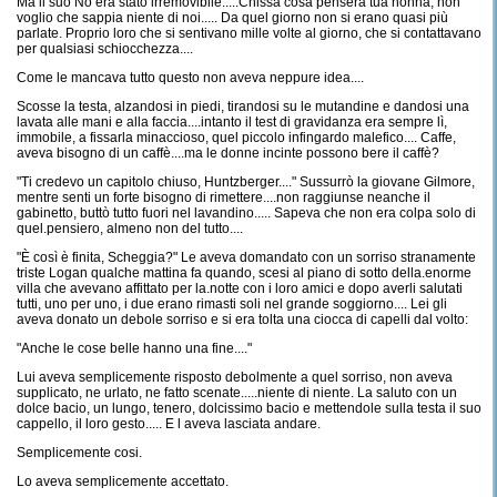
Ma il suo No era stato irremovibile.....Chissà cosa penserà tua nonna, non
voglio che sappia niente di noi..... Da quel giorno non si erano quasi più
parlate. Proprio loro che si sentivano mille volte al giorno, che si contattavano
per qualsiasi schiocchezza....
Come le mancava tutto questo non aveva neppure idea....
Scosse la testa, alzandosi in piedi, tirandosi su le mutandine e dandosi una
lavata alle mani e alla faccia....intanto il test di gravidanza era sempre lì,
immobile, a fissarla minaccioso, quel piccolo infingardo malefico.... Caffe,
aveva bisogno di un caffè....ma le donne incinte possono bere il caffè?
"Ti credevo un capitolo chiuso, Huntzberger...." Sussurrò la giovane Gilmore,
mentre senti un forte bisogno di rimettere....non raggiunse neanche il
gabinetto, buttò tutto fuori nel lavandino..... Sapeva che non era colpa solo di
quel.pensiero, almeno non del tutto....
"È così è finita, Scheggia?" Le aveva domandato con un sorriso stranamente
triste Logan qualche mattina fa quando, scesi al piano di sotto della.enorme
villa che avevano affittato per la.notte con i loro amici e dopo averli salutati
tutti, uno per uno, i due erano rimasti soli nel grande soggiorno.... Lei gli
aveva donato un debole sorriso e si era tolta una ciocca di capelli dal volto:
"Anche le cose belle hanno una fine...."
Lui aveva semplicemente risposto debolmente a quel sorriso, non aveva
supplicato, ne urlato, ne fatto scenate.....niente di niente. La saluto con un
dolce bacio, un lungo, tenero, dolcissimo bacio e mettendole sulla testa il suo
cappello, il loro gesto..... E l aveva lasciata andare.
Semplicemente cosi.
Lo aveva semplicemente accettato.