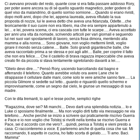
Ci avevano provato del resto, quante cose si era fatta passare addosso Rory,
per poter avere ancora su di sé quello sguardo magnetico, poter godere di
quel viso da malandrino, di quello sorriso sornione.....Quando si erano rivisti,
dopo molti anni, dopo che lei, appena laureata, aveva rifiutato la sua
proposta di nozze, lui le aveva detto che aveva una fidanzata, Odette....che
teoricamente il suo cuore non era libero, ma che era sempre appartenuto a
lei.... e lei, povera scema, ci era cascata con tutte le scarpe..... Aveva accettato
per anni una vita da nomade, scrivendo articoli per vari giornali e seguendo
lui nei suoi vari spostamenti di lavoro, senza fissa dimora, mentendo alla
mamma e alla nonna..... Sono giovane, non voglio mettermi limiti, voglio
girare il mondo senza catene..... Balle. Solo grandi gigantesche balle, che
aveva raccontato prima a se stessa e poi agli altri.... Balle, per coprire il fatto
che non era felice..... Che il castello di brava ragazza impeccabile che aveva
creato fin da piccola si stava lentamente sgretolando davanti a lei.....
"Glielo devo dire....." Pensò Rory, uscendo barcollando dal bagno e
afferrando il telefono. Quanto avrebbe voluto ora avere Lane che le
strappasse il cellulare dalle mani, come solo le vere amiche sanno fare..... La
piccola Gilmore si sedette sul letto....guardo e riguardò quello schermo e
improvvisamente, come un segno dal cielo, le giunse un messaggio di sua
madre.
Con le dita tremanti, lo aprì e lesse poche, semplici righe
"Ragazzina, dove sei? Mi manchi.... Devo darti una splendida notizia.... Io e
Luke ci sposiamo finalmente..... Ma non voglio dirti tutto via messaggio ne via
telefono.....Anche perché se inizio a scrivere qui praticamente riscrivo Guerra
e Pace e io non voglio che Tolstoj si rivolti nella tomba se riscrivo Guerra e
Pace, sei d accordo con me vero?....quindi, pensa a Tolstoj e vieni presto a
casa. Ci racconteremo a voce. E parleremo anche di quella cosa che sai. Mi
raccomando, ti aspetto in cucina, ho fatto scorta di gelato...... Ti amo. Baci.
Mamma"