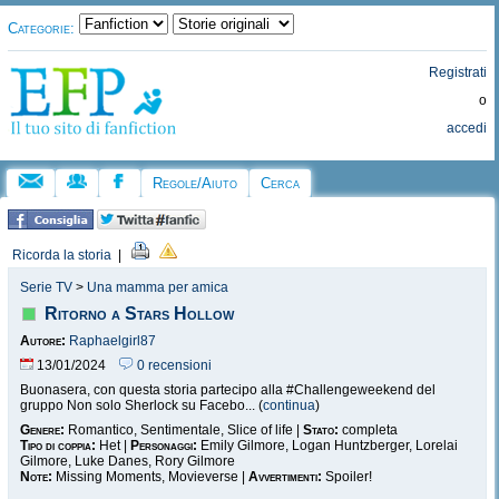
Categorie:
Registrati
o
accedi
Regole/Aiuto
Cerca
Ricorda la storia
|
Serie TV
>
Una mamma per amica
Ritorno a Stars Hollow
Autore:
Raphaelgirl87
13/01/2024
0 recensioni
Buonasera, con questa storia partecipo alla #Challengeweekend del
gruppo Non solo Sherlock su Facebo... (
continua
)
Genere:
Romantico, Sentimentale, Slice of life |
Stato:
completa
Tipo di coppia:
Het |
Personaggi:
Emily Gilmore, Logan Huntzberger, Lorelai
Gilmore, Luke Danes, Rory Gilmore
Note:
Missing Moments, Movieverse |
Avvertimenti:
Spoiler!