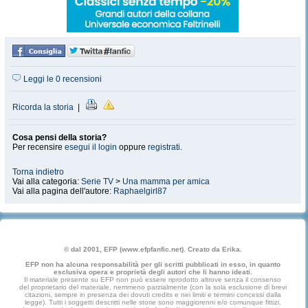
Leggi le 0 recensioni
Ricorda la storia
|
Cosa pensi della storia?
Per recensire
esegui il login
oppure
registrati
.
Torna indietro
Vai alla categoria:
Serie TV
>
Una mamma per amica
Vai alla pagina dell'autore:
Raphaelgirl87
© dal 2001, EFP (www.efpfanfic.net). Creato da Erika.
EFP non ha alcuna responsabilità per gli scritti pubblicati in esso, in quanto
esclusiva opera e proprietà degli autori che li hanno ideati.
Il materiale presente su EFP non può essere riprodotto altrove senza il consenso
del proprietario del materiale, nemmeno parzialmente (con la sola esclusione di brevi
citazioni, sempre in presenza dei dovuti credits e nei limiti e termini concessi dalla
legge). Tutti i soggetti descritti nelle storie sono maggiorenni e/o comunque fittizi.