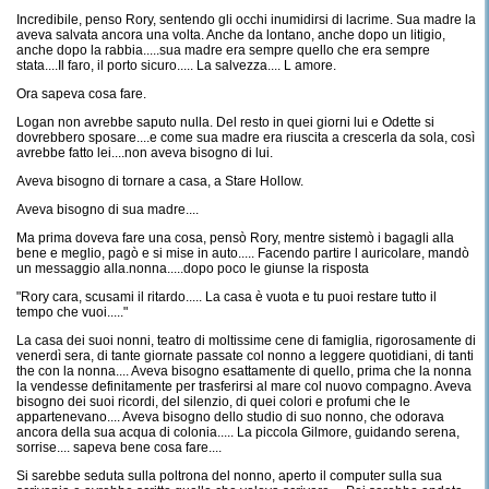
Incredibile, penso Rory, sentendo gli occhi inumidirsi di lacrime. Sua madre la
aveva salvata ancora una volta. Anche da lontano, anche dopo un litigio,
anche dopo la rabbia.....sua madre era sempre quello che era sempre
stata....Il faro, il porto sicuro..... La salvezza.... L amore.
Ora sapeva cosa fare.
Logan non avrebbe saputo nulla. Del resto in quei giorni lui e Odette si
dovrebbero sposare....e come sua madre era riuscita a crescerla da sola, così
avrebbe fatto lei....non aveva bisogno di lui.
Aveva bisogno di tornare a casa, a Stare Hollow.
Aveva bisogno di sua madre....
Ma prima doveva fare una cosa, pensò Rory, mentre sistemò i bagagli alla
bene e meglio, pagò e si mise in auto..... Facendo partire l auricolare, mandò
un messaggio alla.nonna.....dopo poco le giunse la risposta
"Rory cara, scusami il ritardo..... La casa è vuota e tu puoi restare tutto il
tempo che vuoi....."
La casa dei suoi nonni, teatro di moltissime cene di famiglia, rigorosamente di
venerdì sera, di tante giornate passate col nonno a leggere quotidiani, di tanti
the con la nonna.... Aveva bisogno esattamente di quello, prima che la nonna
la vendesse definitamente per trasferirsi al mare col nuovo compagno. Aveva
bisogno dei suoi ricordi, del silenzio, di quei colori e profumi che le
appartenevano.... Aveva bisogno dello studio di suo nonno, che odorava
ancora della sua acqua di colonia..... La piccola Gilmore, guidando serena,
sorrise.... sapeva bene cosa fare....
Si sarebbe seduta sulla poltrona del nonno, aperto il computer sulla sua