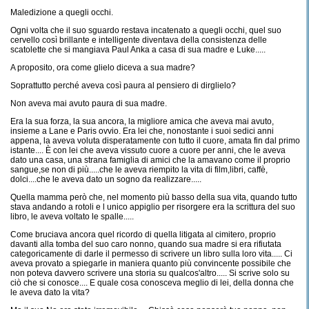
Maledizione a quegli occhi.
Ogni volta che il suo sguardo restava incatenato a quegli occhi, quel suo
cervello così brillante e intelligente diventava della consistenza delle
scatolette che si mangiava Paul Anka a casa di sua madre e Luke.....
A proposito, ora come glielo diceva a sua madre?
Soprattutto perché aveva così paura al pensiero di dirglielo?
Non aveva mai avuto paura di sua madre.
Era la sua forza, la sua ancora, la migliore amica che aveva mai avuto,
insieme a Lane e Paris ovvio. Era lei che, nonostante i suoi sedici anni
appena, la aveva voluta disperatamente con tutto il cuore, amata fin dal primo
istante.... È con lei che aveva vissuto cuore a cuore per anni, che le aveva
dato una casa, una strana famiglia di amici che la amavano come il proprio
sangue,se non di più.....che le aveva riempito la vita di film,libri, caffè,
dolci....che le aveva dato un sogno da realizzare.....
Quella mamma però che, nel momento più basso della sua vita, quando tutto
stava andando a rotoli e l unico appiglio per risorgere era la scrittura del suo
libro, le aveva voltato le spalle.....
Come bruciava ancora quel ricordo di quella litigata al cimitero, proprio
davanti alla tomba del suo caro nonno, quando sua madre si era rifiutata
categoricamente di darle il permesso di scrivere un libro sulla loro vita..... Ci
aveva provato a spiegarle in maniera quanto più convincente possibile che
non poteva davvero scrivere una storia su qualcos'altro..... Si scrive solo su
ciò che si conosce.... E quale cosa conosceva meglio di lei, della donna che
le aveva dato la vita?