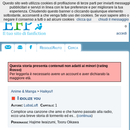
Questo sito web utilizza cookies di profilazione di terze parti per inviarti messaggi
Categorie:
pubblicitari e servizi in linea con le tue preferenze e per migliorare la tua
esperienza. Chiudendo questo banner o cliccando qualunque elemento
sottostante, acconsenti a che venga fatto uso dei cookies. Se vuoi sapere altro o
Registrati
negare il consenso a tutti o ad alcuni cookies
clicca qui
chiudi il messaggio
o
accedi
Regole/Aiuto
Cerca
Questa storia presenta contenuti non adatti ai minori (rating
Rosso)
Per leggerla è necessario avere un account e aver dichiarato la
maggiore età.
Anime & Manga
>
Haikyu!!
I idolize you
Autore:
LubaLuft
Capitolo:
1
Complice una canzone che amo e che hanno passato alla radio,
ecco una breve storia di tormento ed es... (
continua
)
Personaggi:
Hajime Iwaizumi, Tooru Oikawa