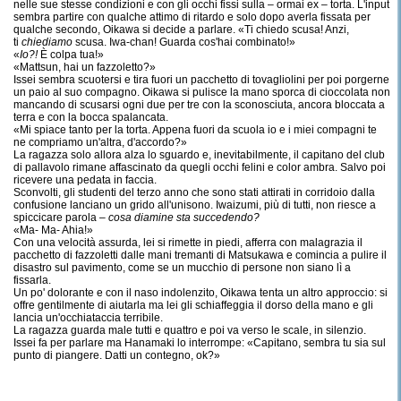
nelle sue stesse condizioni e con gli occhi fissi sulla – ormai ex – torta. L'input
sembra partire con qualche attimo di ritardo e solo dopo averla fissata per
qualche secondo, Oikawa si decide a parlare. «Ti chiedo scusa! Anzi,
ti
chiediamo
scusa. Iwa-chan! Guarda cos'hai combinato!»
«
Io?!
È colpa tua!»
«Mattsun, hai un fazzoletto?»
Issei sembra scuotersi e tira fuori un pacchetto di tovagliolini per poi porgerne
un paio al suo compagno. Oikawa si pulisce la mano sporca di cioccolata non
mancando di scusarsi ogni due per tre con la sconosciuta, ancora bloccata a
terra e con la bocca spalancata.
«Mi spiace tanto per la torta. Appena fuori da scuola io e i miei compagni te
ne compriamo un'altra, d'accordo?»
La ragazza solo allora alza lo sguardo e, inevitabilmente, il capitano del club
di pallavolo rimane affascinato da quegli occhi felini e color ambra. Salvo poi
ricevere una pedata in faccia.
Sconvolti, gli studenti del terzo anno che sono stati attirati in corridoio dalla
confusione lanciano un grido all'unisono. Iwaizumi, più di tutti, non riesce a
spiccicare parola –
cosa diamine sta succedendo?
«Ma- Ma- Ahia!»
Con una velocità assurda, lei si rimette in piedi, afferra con malagrazia il
pacchetto di fazzoletti dalle mani tremanti di Matsukawa e comincia a pulire il
disastro sul pavimento, come se un mucchio di persone non siano lì a
fissarla.
Un po' dolorante e con il naso indolenzito, Oikawa tenta un altro approccio: si
offre gentilmente di aiutarla ma lei gli schiaffeggia il dorso della mano e gli
lancia un'occhiataccia terribile.
La ragazza guarda male tutti e quattro e poi va verso le scale, in silenzio.
Issei fa per parlare ma Hanamaki lo interrompe: «Capitano, sembra tu sia sul
punto di piangere. Datti un contegno, ok?»