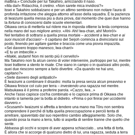
mattina.» Conclude per lui Takahiro, arricciando il naso.
«Ma dai!» Ridacchia, il
cretino
. «Non sarete mica invidiosi?»
Issei e Takahiro sobbalzano e per un attimo sembrano non notare l'aura di
profonda irritazione che aleggia attorno all'asso della squadra. È la pazienza
di Iwaizumi quella messa più a dura prova, dal momento che quei due hanno
la
fortuna
di conoscersi dalle scuole elementari.
Oikawa cerca di metterla sul ridere ma in risposta ottiene la testa compressa
nella mano del suo
migliore amico
. «Ahi- Ahi! Iwa-chan, ahi! Morirò!»
Nel tentativo di sottrarsi a quella presa mortale –
accidenti a Iwa-chan e ai
suoi muscoli d'acciaio!
– il capitano del Seijoh comincia a divincolarsi sul
posto, finendo per agitare gambe e braccia come una piovra impazzita.
«Sei davvero troppo manesco, Iwa-chan!»
«E tu un imbecille.»
«Makki, aiutami! Non mi sento più il cervello!»
Ma Takahiro non fa alcun cenno di voler intervenire, purtroppo per lui, mentre
Issei trattiene a stento le risate. Che siano in campo o in qualsiasi altro posto,
quei due riescono sempre a farlo divertire. «Da quando ne hai uno,
capitano?»
«Siete davvero degli antipatici!»
È Iwaizumi a combinare il disastro: molla la presa senza alcun preavviso e
Oikawa finisce col culo per terra –
investendo una ragazza
nel mentre.
Matsukawa è il primo a proferire parola. «Cazzo, Iwa...»
Anche l'asso capisce cos'ha combinato e lo capisce prima di Oikawa che
intanto si lamenta per la botta al didietro. «Prima o poi finirai per uccidermi
davvero.»
«Scusami!» Iwaizumi si affretta a tendere una mano ma Tōru non sembra
comprendere il perché di tutta quella preoccupazione e perciò tenta di
arretrare, spaventato dal suo repentino cambio atteggiamento. Solo che,
quando posa la mano a terra, tutto si aspetta di sentire tranne che quello che
sente.
Abbassa gli occhi e scopre di aver appena schiacciato... una fetta di torta.
È allora che si accorge di qualcuno dietro di lui, una ragazza, seduta a terra