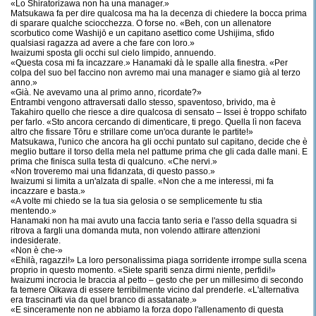
«Lo Shiratorizawa non ha una manager.»
Matsukawa fa per dire qualcosa ma ha la decenza di chiedere la bocca prima
di sparare qualche sciocchezza. O forse no. «Beh, con un allenatore
scorbutico come Washijō e un capitano asettico come Ushijima, sfido
qualsiasi ragazza ad avere a che fare con loro.»
Iwaizumi sposta gli occhi sul cielo limpido, annuendo.
«Questa cosa mi fa incazzare.» Hanamaki dà le spalle alla finestra. «Per
colpa del suo bel faccino non avremo mai una manager e siamo già al terzo
anno.»
«Già. Ne avevamo una al primo anno, ricordate?»
Entrambi vengono attraversati dallo stesso, spaventoso, brivido, ma è
Takahiro quello che riesce a dire qualcosa di sensato – Issei è troppo schifato
per farlo. «Sto ancora cercando di dimenticare, ti prego. Quella lì non faceva
altro che fissare Tōru e strillare come un'oca durante le partite!»
Matsukawa, l'unico che ancora ha gli occhi puntato sul capitano, decide che è
meglio buttare il torso della mela nel pattume prima che gli cada dalle mani. E
prima che finisca sulla testa di qualcuno. «Che nervi.»
«Non troveremo mai una fidanzata, di questo passo.»
Iwaizumi si limita a un'alzata di spalle. «Non che a me interessi, mi fa
incazzare e basta.»
«A volte mi chiedo se la tua sia gelosia o se semplicemente tu stia
mentendo.»
Hanamaki non ha mai avuto una faccia tanto seria e l'asso della squadra si
ritrova a fargli una domanda muta, non volendo attirare attenzioni
indesiderate.
«Non è che-»
«Ehilà, ragazzi!» La loro personalissima piaga sorridente irrompe sulla scena
proprio in questo momento. «Siete spariti senza dirmi niente, perfidi!»
Iwaizumi incrocia le braccia al petto – gesto che per un millesimo di secondo
fa temere Oikawa di essere terribilmente vicino dal prenderle. «L'alternativa
era trascinarti via da quel branco di assatanate.»
«E sinceramente non ne abbiamo la forza dopo l'allenamento di questa