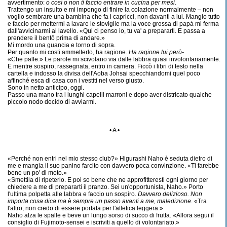
avvertimento:
o così o non ti faccio entrare in cucina per mesi
.
Trattengo un insulto e mi impongo di finire la colazione normalmente – non
voglio sembrare una bambina che fa i capricci, non davanti a lui. Mangio tutto
e faccio per mettermi a lavare le stoviglie ma la voce grossa di papà mi ferma
dall'avvicinarmi al lavello. «Qui ci penso io, tu va' a prepararti. E passa a
prendere il bentō prima di andare.»
Mi mordo una guancia e torno di sopra.
Per quanto mi costi ammetterlo, ha ragione.
Ha ragione lui però-
«Che palle.» Le parole mi scivolano via dalle labbra quasi involontariamente.
E mentre sospiro, rassegnata, entro in camera. Ficcò i libri di testo nella
cartella e indosso la divisa dell'Aoba Johsai specchiandomi quel poco
affinché esca di casa con i vestiti nel verso giusto.
Sono in netto anticipo, oggi.
Passo una mano tra i lunghi capelli marroni e dopo aver districato qualche
piccolo nodo decido di avviarmi.
• A •
«Perché non entri nel mio stesso club?» Higurashi Naho è seduta dietro di
me e mangia il suo panino farcito con davvero poca convinzione. «Ti farebbe
bene un po' di moto.»
«Smettila di ripeterlo. E poi so bene che ne approfitteresti ogni giorno per
chiedere a me di prepararti il pranzo. Sei un'opportunista, Naho.» Porto
l'ultima polpetta alle labbra e faccio un sospiro.
Davvero delizioso. Non
importa cosa dica ma è sempre un passo avanti a me, maledizione
. «Tra
l'altro, non credo di essere portata per l'atletica leggera.»
Naho alza le spalle e beve un lungo sorso di succo di frutta. «Allora segui il
consiglio di Fujimoto-sensei e iscriviti a quello di volontariato.»