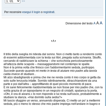
>>
Per recensire
esegui il login
o
registrati
.
A
A
A
Dimensione del testo
• A •
Il trillo della sveglia mi ridesta dal sonno. Non ci metto tanto a rendermi conto
di essermi addormentata con la testa sui libri, piegata sulla scrivania. Sbuffo,
cercando di raddrizzare la schiena – che scricchiola pericolosamente
all'altezza delle scapole – massaggiandomi nel contempo le spalle.
Non è la prima volta che finisco con l'addormentarmi seduta, purtroppo.
Succede questo quando mi metto in testa di aiutare mio padre alla tavola
calda invece di studiare...
Mi alzo sbadigliando e prima che me ne renda conto il mio corpo si getta da
solo sulle lenzuola intatte. Sorrido istintivamente, stiracchiandomi da una
parte e poi dall'altra – approfittando di quel piccolo momento di pace.
E mi sarei felicemente riaddormentata se non fosse per mio padre che, con la
solita grazia di un ippopotamo in un negozio di cristalli, spalanca la porta.
«Ohi, è ora di alzarsi.» Io non rispondo e lui resta sull'uscio, probabilmente a
studiare la stanza. «Hai dormito sulla sedia?»
Mi lascio sfuggire un verso, annuendo disperata. Ci metto un po' a mettermi
seduta, più o meno lo stesso che mio padre impiega nell'andare in bagno e