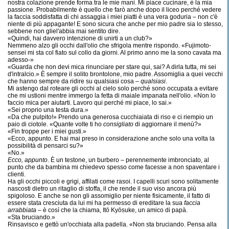
nostra colazione prende forma tra le mie mani. Mi piace cucinare, è la mia
passione. Probabilmente è quello che farò anche dopo il liceo perché vedere
la faccia soddisfatta di chi assaggia i miei piatti è una vera goduria – non c'è
niente di più appagante! E sono sicura che anche per mio padre sia lo stesso,
sebbene non gliel'abbia mai sentito dire.
«Quindi, hai davvero intenzione di unirti a un club?»
Nemmeno alzo gli occhi dall'olio che sfrigola mentre rispondo. «Fujimoto-
sensei mi sta col fiato sul collo da giorni. Al primo anno me la sono cavata ma
adesso-»
«Guarda che non devi mica rinunciare per stare qui, sai? A dirla tutta, mi sei
d'intralcio.» È sempre il solito brontolone, mio padre. Assomiglia a quei vecchi
che hanno sempre da ridire su qualsiasi cosa –
qualsiasi
.
Mi astengo dal roteare gli occhi al cielo solo perché sono occupata a evitare
che mi ustioni mentre immergo la fetta di maiale impanata nell'olio. «Non lo
faccio mica per aiutarti. Lavoro qui perché mi piace, lo sai.»
«Sei proprio una testa dura.»
«Da che pulpito!» Prendo una generosa cucchiaiata di riso e ci riempio un
paio di ciotole. «Quante volte ti ho
consigliato
di aggiornare il menù?»
«Fin troppe per i miei gusti.»
«Ecco, appunto. E hai mai preso in considerazione anche solo una volta la
possibilità di pensarci su?»
«No.»
Ecco, appunto
. È un testone, un burbero – perennemente imbronciato, al
punto che da bambina mi chiedevo spesso come facesse a non spaventare i
clienti.
Ha gli occhi piccoli e grigi, affilati come rasoi. I capelli scuri sono solitamente
nascosti dietro un ritaglio di stoffa, il che rende il suo viso ancora più
spigoloso. E anche se non gli assomiglio per niente fisicamente, il fatto di
essere stata cresciuta da lui mi ha permesso di ereditare la sua
faccia
arrabbiata
– è così che la chiama, Itō Kyōsuke, un amico di papà.
«Sta bruciando.»
Rinsavisco e gettò un'occhiata alla padella. «Non sta bruciando. Pensa alla