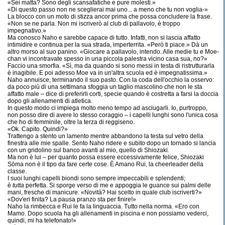
«Sei matta? Sono degli scansafatiche e pure molesti.»
«Di questo passo non ne sceglierai mai uno... a meno che tu non voglia-»
La blocco con un moto di stizza ancor prima che possa concludere la frase.
«Non se ne parla. Non mi iscriverò al club di pallavolo, è troppo
impegnativo.»
Ma conosco Naho e sarebbe capace di tutto. Infatti, non si lascia affatto
intimidire e continua per la sua strada, imperterrita. «Però ti piace.» Dà un
altro morso al suo panino. «Giocare a pallavolo, intendo. Alle medie tu e Moe-
chan vi incontravate spesso in una piccola palestra vicino casa sua, no?»
Faccio una smorfia. «Sì, ma da quando si sono messi in testa di ristrutturarla
è inagibile. E poi adesso Moe va in un'altra scuola ed è impegnatissima.»
Naho annuisce, terminando il suo pasto. Con la coda dell'occhio la osservo:
da poco più di una settimana sfoggia un taglio mascolino che non le sta
affatto male – dice di preferirli corti, specie quando è costretta a farsi la doccia
dopo gli allenamenti di atletica.
In questo modo ci impiega molto meno tempo ad asciugarli. Io, purtroppo,
non posso dire di avere lo stesso coraggio – i capelli lunghi sono l'unica cosa
che ho di femminile, oltre la terza di reggiseno.
«Ok. Capito. Quindi?»
Trattengo a stento un lamento mentre abbandono la testa sul vetro della
finestra alle mie spalle. Sento Naho ridere e subito dopo un tornado si lancia
con un gridolino sul banco avanti al mio, quello di Shiozaki.
Ma non è lui – per quanto possa essere eccessivamente felice, Shiozaki
Sōma non è il tipo da fare certe cose. È Amano Rui, la cheerleader della
classe.
I suoi lunghi capelli biondi sono sempre impeccabili e splendenti;
è
tutta
perfetta. Si sporge verso di me e appoggia le guance sui palmi delle
mani, fresche di manicure. «Novità? Hai scelto in quale club iscriverti?»
«Dov'eri finita? La pausa pranzo sta per finire!»
Naho la rimbecca e Rui le fa la linguaccia. Tutto nella norma. «Ero con
Mamo. Dopo scuola ha gli allenamenti in piscina e non possiamo vederci,
quindi, mi ha telefonato!»