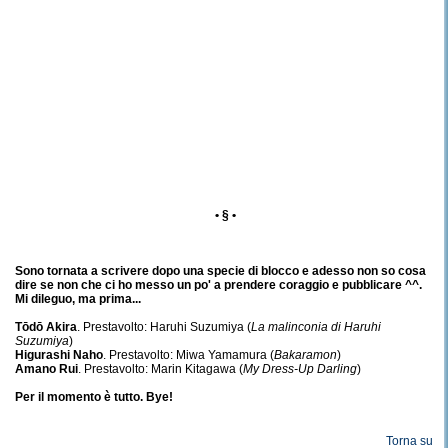
• § •
Sono tornata a scrivere dopo una specie di blocco e adesso non so cosa
dire se non che ci ho messo un po' a prendere coraggio e pubblicare ^^.
Mi dileguo, ma prima...
Tōdō Akira
. Prestavolto: Haruhi Suzumiya (
La malinconia di Haruhi
Suzumiya
)
Higurashi Naho
. Prestavolto: Miwa Yamamura (
Bakaramon
)
Amano Rui
. Prestavolto: Marin Kitagawa (
My Dress-Up Darling
)
Per il momento è tutto. Bye!
Torna su