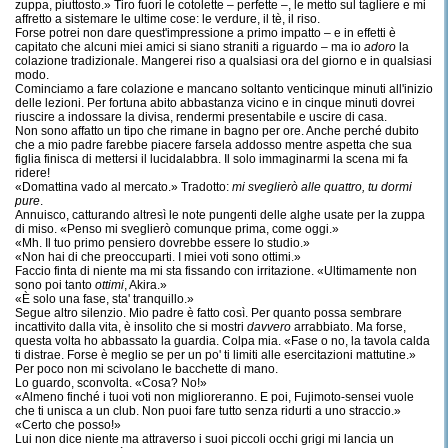
zuppa, piuttosto.» Tiro fuori le cotolette – perfette –, le metto sul tagliere e mi
affretto a sistemare le ultime cose: le verdure, il tè, il riso.
Forse potrei non dare quest'impressione a primo impatto – e in effetti è
capitato che alcuni miei amici si siano straniti a riguardo – ma io
adoro
la
colazione tradizionale. Mangerei riso a qualsiasi ora del giorno e in qualsiasi
modo.
Cominciamo a fare colazione e mancano soltanto venticinque minuti all'inizio
delle lezioni. Per fortuna abito abbastanza vicino e in cinque minuti dovrei
riuscire a indossare la divisa, rendermi presentabile e uscire di casa.
Non sono affatto un tipo che rimane in bagno per ore. Anche perché dubito
che a mio padre farebbe piacere farsela addosso mentre aspetta che sua
figlia finisca di mettersi il lucidalabbra. Il solo immaginarmi la scena mi fa
ridere!
«Domattina vado al mercato.» Tradotto:
mi sveglierò alle quattro, tu dormi
pure
.
Annuisco, catturando altresì le note pungenti delle alghe usate per la zuppa
di miso. «Penso mi sveglierò comunque prima, come oggi.»
«Mh. Il tuo primo pensiero dovrebbe essere lo studio.»
«Non hai di che preoccuparti. I miei voti sono ottimi.»
Faccio finta di niente ma mi sta fissando con irritazione. «Ultimamente non
sono poi tanto
ottimi
, Akira.»
«È solo una fase, sta' tranquillo.»
Segue altro silenzio. Mio padre è fatto così. Per quanto possa sembrare
incattivito dalla vita, è insolito che si mostri
davvero
arrabbiato. Ma forse,
questa volta ho abbassato la guardia. Colpa mia. «Fase o no, la tavola calda
ti distrae. Forse è meglio se per un po' ti limiti alle esercitazioni mattutine.»
Per poco non mi scivolano le bacchette di mano.
Lo guardo, sconvolta. «Cosa? No!»
«Almeno finché i tuoi voti non miglioreranno. E poi, Fujimoto-sensei vuole
che ti unisca a un club. Non puoi fare tutto senza ridurti a uno straccio.»
«Certo che posso!»
Lui non dice niente ma attraverso i suoi piccoli occhi grigi mi lancia un