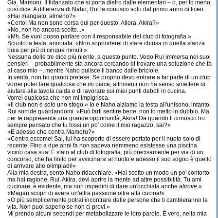
Già. Mamoru. Il fidanzato che si porta dietro dalle elementari – o, per lo meno,
così dice. A differenza di Naho, Rui la conosco solo dal primo anno di liceo.
«Hai mangiato, almeno?»
«Certo! Ma non sono corsa qui per questo. Allora, Akira?»
«No, non ho ancora scelto...»
«Mh. Se vuoi posso parlare con il responsabile del club di fotografia.»
Scuoto la testa, annoiata. «Non sopporterei di stare chiusa in quella stanza
buia per più di cinque minuti.»
Nessuna delle tre dice più niente, a questo punto. Vedo Rui immersa nei suoi
pensieri – probabilmente sta ancora cercando di trovare una soluzione che fa
al caso mio –, mentre Naho pulisce il banco dalle briciole.
In verità, non ho grandi pretese. Se proprio devo entrare a far parte di un club
vorrei poter fare qualcosa che mi piace, altrimenti non ha senso smettere di
aiutare alla tavola calda e di lavorare sui miei punti deboli in cucina.
Vorrei qualcosa che non mi impigrisca.
«Il club non è solo uno sfogo.» Io e Naho alziamo la testa all'unisono; intanto,
Rui sorride guardandomi. «Può farti sentire bene, non lo metto in dubbio. Ma
per te rappresenta una grande opportunità, Akira! Da quando ti conosco ho
sempre pensato che tu fossi un po' come il mio ragazzo, sai?»
«E adesso che centra Mamoru?»
«Centra eccome! Sai, lui ha scoperto di essere portato per il nuoto solo di
recente. Fino a due anni fa non sapeva nemmeno esistesse una piscina
vicino casa sua! È stato al club di fotografia, più precisamente per via di un
concorso, che ha finito per avvicinarsi al nuoto e adesso il suo sogno è quello
di arrivare alle olimpiadi!»
Alla mia destra, sento Naho ridacchiare. «Hai scelto un modo un po' contorto
ma hai ragione, Rui. Akira, devi aprire la mente ad altre possibilità. Tu ami
cucinare, è evidente, ma non impedirti di dare un'occhiata anche
altrove
.»
«Magari scopri di avere un'altra passione oltre alla cucina!»
«O più semplicemente potrai incontrare delle persone che ti cambieranno la
vita. Non puoi saperlo se non ci provi.»
Mi prendo alcuni secondi per metabolizzare le loro parole. È vero, nella mia