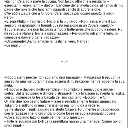
vita non c'è altro a parte la cucina. Non faccio altro che esercitarmi –
esercitarmi, esercitarmi – dietro il bancone della tavola calda, al fianco di mio
padre che non fa che lanciarmi sguardi carichi di apprensione.
Che abbia paura che a lungo andare, finisca per odiare questo lavoro?
Però-
«E soprattutto.» Il sorriso di Naho si fa più largo. «Non lasciare che il tuo
senso di responsabilità tramuti questa
passione
in un
dovere
, capito?»
Il cuore sussulta e non faccio in tempo a trattenermi che scoppio a ridere. Rui
mi segue e Naho si limita a sghignazzare. «Per quanto odi ammetterlo, mi
conoscete davvero bene, ragazze!»
«Ovviamente! Siamo amiche fantastiche, vero, Naho?»
«Le migliori!»
• § •
«Ricordatemi perché non abbiamo una manager.» Matsukawa Issei, con la
sua solita aria melodrammatica, sospira di frustrazione mentre addenta la sua
mela.
«Il motivo è davvero molto semplice.» Il corridoio è semivuoto e anche il
cortile. Dal terzo piano è difficile distinguerli ma a Iwaizumi spaventa la facilità
con cui riconosce la testa bacata del suo capitano. «Eccolo lì, è
lui
.»
Gli altri due non osano fiatare – Issei è semplicemente troppo angustiato,
Takahiro è sull'orlo di una crisi isterica ma non lo da a vedere.
Se ne stanno lì, muti, a guardare storto Oikawa Tōru mentre si pavoneggia
con le ragazze che lo circondano come fosse un suo sacrosanto dovere.
«Cosa abbiamo fatto di male per meritarci questo?»
«Tutte le squadre più forti della prefettura hanno una manager. Siamo noi gli
unici sfigati.»