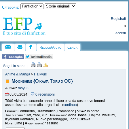
Categorie:
Registrati
o
accedi
Regole/Aiuto
Cerca
Segui la storia
|
Anime & Manga
>
Haikyu!!
Moonshine {Oikawa Tōru x OC}
Autore:
rosy03
05/05/2024
0 recensioni
Tōdō Akira è al secondo anno di liceo e sa da cosa deve tenersi
assolutissimamente alla larga: il cl... (
continua
)
Genere:
Commedia, Drammatico, Romantico |
Stato:
in corso
Tipo di coppia:
Het, Yaoi, Yuri |
Personaggi:
Aoba Johsai, Hajime Iwaizumi,
Kyoutani Kentarou, Nuovo personaggio, Tooru Oikawa
Note:
Lime |
Avvertimenti:
nessuno