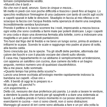
tornare completamente vestito.
«Muoviti che è tardi.»
No che non è tardi, stronzo. Sono le cinque e mezza...
Mi metto in piedi con non poche difficoltà e trascino i piedi fino al bagno. Lo
specchio restituisce l'immagine di una cadavere con tanto di cerchi agli occhi
e capelli sparati in tutte le direzioni. Sbadiglio in faccia al mio riflesso e mi
sciacquo la faccia con l'acqua fredda nella speranza di darmi una svegliata.
Incredibilmente sembra funzionare.
Prendo il pettine e lo lascio scorrere tra i nodi, imprecando a mezza bocca
ogni volta che sono costretta a farmi male per poterli districare. Lego i capelli
in una coda e dopo una doverosa fermata alla toilette, corro a indossare una
maglietta e un paio di comodi pantaloncini.
Tiro fuori dal frigo del tè freddo e ne bevo un lungo sorso, prima di andare a
infilarmi le scarpe. Scendo le scale e raggiungo mio padre al piano di sotto,
alla tavola calda.
Sono cresciuta qui, tra le spezie. Tra gli sbuffi delle pentole, attorniata dal
calore dei fuochi e con il placido vociare dei clienti sullo sfondo.
È casa mia; l'appartamento in cui abitiamo è semplicemente un'estensione,
con appena un salottino con cucina, due camere da letto e un bagno
angusto, nemico numero uno di qualsiasi claustrofobico.
Ma a me piace, tutto sommato.
«Quanto tempo hai prima della scuola?»
Lancio una breve occhiata all'orologio mentre rapidamente indosso la
bandana sui capelli. «Due ore.»
«Mh. Il bentō di oggi te lo preparo io.»
Mi acciglio. «E perché?»
«Un esperimento.»
Detto ciò, nessuno dei due proferisce più parola. Lo aiuto a lavare le verdure,
a stendere la pasta che servirà per gli spaghetti e a dare una sistemata ai
tavoli. La mattina presto è l'unico momento in cui posso sbizzarrirmi ed
esercitarmi in cucina – non ci sono clienti, non ci sono distrazioni.
Maneggio gli avanzi di ieri come sono abituata a fare e un po' alla volta la