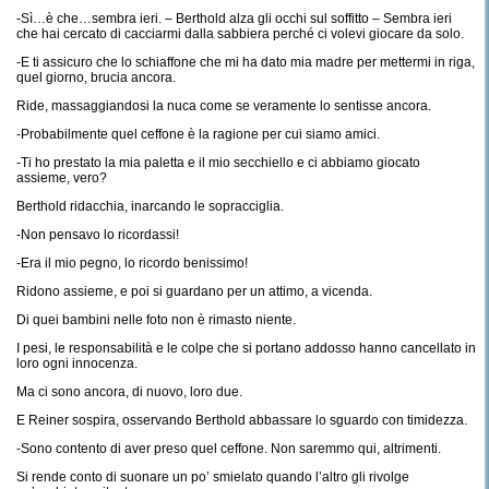
-Sì…è che…sembra ieri. – Berthold alza gli occhi sul soffitto – Sembra ieri
che hai cercato di cacciarmi dalla sabbiera perché ci volevi giocare da solo.
-E ti assicuro che lo schiaffone che mi ha dato mia madre per mettermi in riga,
quel giorno, brucia ancora.
Ride, massaggiandosi la nuca come se veramente lo sentisse ancora.
-Probabilmente quel ceffone è la ragione per cui siamo amici.
-Ti ho prestato la mia paletta e il mio secchiello e ci abbiamo giocato
assieme, vero?
Berthold ridacchia, inarcando le sopracciglia.
-Non pensavo lo ricordassi!
-Era il mio pegno, lo ricordo benissimo!
Ridono assieme, e poi si guardano per un attimo, a vicenda.
Di quei bambini nelle foto non è rimasto niente.
I pesi, le responsabilità e le colpe che si portano addosso hanno cancellato in
loro ogni innocenza.
Ma ci sono ancora, di nuovo, loro due.
E Reiner sospira, osservando Berthold abbassare lo sguardo con timidezza.
-Sono contento di aver preso quel ceffone. Non saremmo qui, altrimenti.
Si rende conto di suonare un po’ smielato quando l’altro gli rivolge