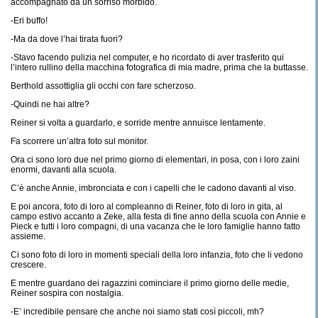
accompagnato da un sorriso morbido.
-Eri buffo!
-Ma da dove l’hai tirata fuori?
-Stavo facendo pulizia nel computer, e ho ricordato di aver trasferito qui
l’intero rullino della macchina fotografica di mia madre, prima che la buttasse.
Berthold assottiglia gli occhi con fare scherzoso.
-Quindi ne hai altre?
Reiner si volta a guardarlo, e sorride mentre annuisce lentamente.
Fa scorrere un’altra foto sul monitor.
Ora ci sono loro due nel primo giorno di elementari, in posa, con i loro zaini
enormi, davanti alla scuola.
C’è anche Annie, imbronciata e con i capelli che le cadono davanti al viso.
E poi ancora, foto di loro al compleanno di Reiner, foto di loro in gita, al
campo estivo accanto a Zeke, alla festa di fine anno della scuola con Annie e
Pieck e tutti i loro compagni, di una vacanza che le loro famiglie hanno fatto
assieme.
Ci sono foto di loro in momenti speciali della loro infanzia, foto che li vedono
crescere.
E mentre guardano dei ragazzini cominciare il primo giorno delle medie,
Reiner sospira con nostalgia.
-E’ incredibile pensare che anche noi siamo stati così piccoli, mh?