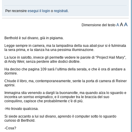
Per recensire
esegui il login
o
registrati
.
A
A
A
Dimensione del testo
Berthold è sul divano, già in pigiama.
Legge sempre in camera, ma la lampadina della sua abat-jour si è fulminata
la sera prima, e la stanza ha una pessima illuminazione.
La luce in salotto, invece gli permette vedere le parole di “Project Hail Mary”,
di Andy Weir, senza perdere altre dodici diottrie.
Ha deciso che pagina 109 sarà l’ultima della serata, e che è ora di andare a
dormire.
Chiude il libro, ma, contemporaneamente, sente la porta di camera di Reiner
aprirsi.
Immagina stia venendo a dargli la buonanotte, ma quando alza lo sguardo e
incontra un sorriso enigmatico, e il computer tra le braccia del suo
coinquilino, capisce che probabilmente c’è di più.
-Ho trovato qualcosa.
Si siede accanto a lui sul divano, aprendo il computer sotto lo sguardo
curioso di Berthold.
-Cosa?