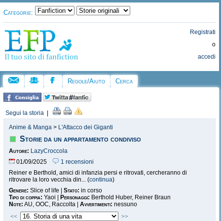
Categorie:
Registrati
o
accedi
Regole/Aiuto
Cerca
Segui la storia
|
Anime & Manga
>
L'Attacco dei Giganti
Storie da un appartamento condiviso
Autore:
LazyCroccola
01/09/2025
1 recensioni
Reiner e Berthold, amici di infanzia persi e ritrovati, cercheranno di
ritrovare la loro vecchia din... (
continua
)
Genere:
Slice of life |
Stato:
in corso
Tipo di coppia:
Yaoi |
Personaggi:
Berthold Huber, Reiner Braun
Note:
AU, OOC, Raccolta |
Avvertimenti:
nessuno
<<
>>