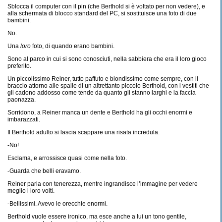
Sblocca il computer con il pin (che Berthold si è voltato per non vedere), e
alla schermata di blocco standard del PC, si sostituisce una foto di due
bambini.
No.
Una
loro
foto, di quando erano bambini.
Sono al parco in cui si sono conosciuti, nella sabbiera che era il loro gioco
preferito.
Un piccolissimo Reiner, tutto paffuto e biondissimo come sempre, con il
braccio attorno alle spalle di un altrettanto piccolo Berthold, con i vestiti che
gli cadono addosso come tende da quanto gli stanno larghi e la faccia
paonazza.
Sorridono, a Reiner manca un dente e Berthold ha gli occhi enormi e
imbarazzati.
Il Berthold adulto si lascia scappare una risata incredula.
-No!
Esclama, e arrossisce quasi come nella foto.
-Guarda che belli eravamo.
Reiner parla con tenerezza, mentre ingrandisce l’immagine per vedere
meglio i loro volti.
-Bellissimi. Avevo le orecchie enormi.
Berthold vuole essere ironico, ma esce anche a lui un tono gentile,