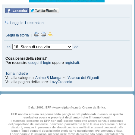
Leggi le 1 recensioni
Segui la storia
|
<<
>>
Cosa pensi della storia?
Per recensire
esegui il login
oppure
registrati
.
Torna indietro
Vai alla categoria:
Anime & Manga
>
L'Attacco dei Giganti
Vai alla pagina dell'autore:
LazyCroccola
© dal 2001, EFP (www.efpfanfic.net). Creato da Erika.
EFP non ha alcuna responsabilità per gli scritti pubblicati in esso, in quanto
esclusiva opera e proprietà degli autori che li hanno ideati.
Il materiale presente su EFP non può essere riprodotto altrove senza il consenso
del proprietario del materiale, nemmeno parzialmente (con la sola esclusione di brevi
citazioni, sempre in presenza dei dovuti credits e nei limiti e termini concessi dalla
legge). Tutti i soggetti descritti nelle storie sono maggiorenni e/o comunque fittizi.
I personaggi e le situazioni presenti nelle fanfic di questo sito sono utilizzati senza