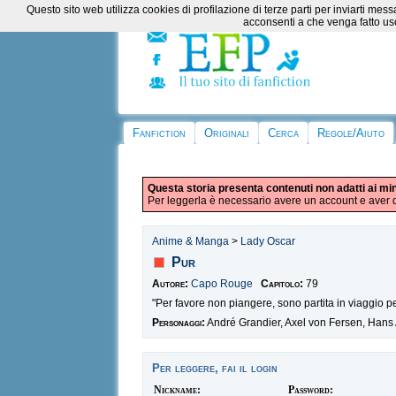
Questo sito web utilizza cookies di profilazione di terze parti per inviarti m
acconsenti a che venga fatto uso
Fanfiction
Originali
Cerca
Regole/Aiuto
Questa storia presenta contenuti non adatti ai mi
Per leggerla è necessario avere un account e aver d
Anime & Manga
>
Lady Oscar
Pur
Autore:
Capo Rouge
Capitolo:
79
"Per favore non piangere, sono partita in viaggio per
Personaggi:
André Grandier, Axel von Fersen, Hans 
Per leggere, fai il login
Nickname:
Password: