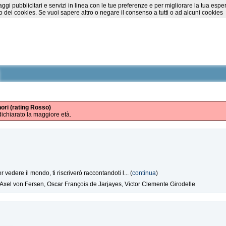
essaggi pubblicitari e servizi in linea con le tue preferenze e per migliorare la tu
 dei cookies. Se vuoi sapere altro o negare il consenso a tutti o ad alcuni cookies
nori (rating Rosso)
ichiarato la maggiore età.
 vedere il mondo, ti riscriverò raccontandoti l... (
continua
)
Axel von Fersen, Oscar François de Jarjayes, Victor Clemente Girodelle