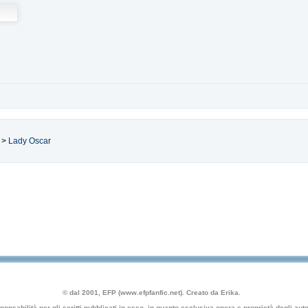
>
Lady Oscar
© dal 2001, EFP (www.efpfanfic.net). Creato da Erika.
nsabilità per gli scritti pubblicati in esso, in quanto esclusiva opera e proprietà degli autor