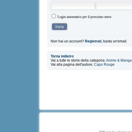
Login automatico per il prossimo mese
Non hai un account?
Registrati
, basta un'email.
Torna indietro
Vai a tutte le storie della categoria:
Anime & Manga
Vai alla pagina dell'autore:
Capo Rouge
EFP non ha alcuna respo