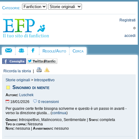
Categorie:
Registrati
o
accedi
Regole/Aiuto
Cerca
Ricorda la storia
|
Storie originali
>
Introspettivo
Sinonimo di niente
Autore:
Luschek
18/01/2026
0 recensioni
Per guarire certe ferite bisogna scriverne e questo è un passo in avanti -
verso la direzione giusta... (
continua
)
Genere:
Introspettivo, Malinconico, Sentimentale |
Stato:
completa
Tipo di coppia:
Nessuna
Note:
nessuna |
Avvertimenti:
nessuno