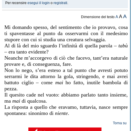
Per recensire
esegui il login
o
registrati
.
A
A
A
Dimensione del testo
Mi domando spesso, del sentimento che io provavo, cosa
ti spaventasse al punto da osservarmi con il medesimo
stupore con cui si studia una creatura selvaggia.
Al di là del mio sguardo l’infinità di quella parola –
tabù
– era tanto evidente?
Neanche m’accorgevo di ciò che facevo, tant’era naturale
provare e, di conseguenza, fare.
Non lo nego, s’era esteso a tal punto che avresti potuto
serrarmi le dita attorno la gola, stringendo, e mai avrei
battuto ciglio – come
mai
ho fatto, inutile bambola di
pezza.
Il quesito cade nel vuoto: abbiamo parlato tanto insieme,
ma
mai
di qualcosa.
La risposta a quello che eravamo, tuttavia, nasce sempre
spontanea: sinonimo di
niente
.
Torna su