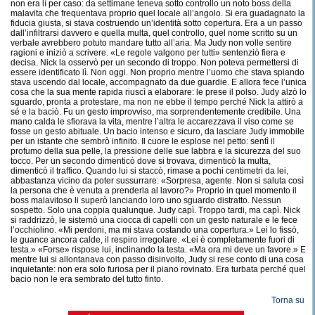
non era lì per caso: da settimane teneva sotto controllo un noto boss della
malavita che frequentava proprio quel locale all’angolo. Si era guadagnato la
fiducia giusta, si stava costruendo un’identità sotto copertura. Era a un passo
dall’infiltrarsi davvero e quella multa, quel controllo, quel nome scritto su un
verbale avrebbero potuto mandare tutto all’aria. Ma Judy non volle sentire
ragioni e iniziò a scrivere. «Le regole valgono per tutti» sentenziò fiera e
decisa. Nick la osservò per un secondo di troppo. Non poteva permettersi di
essere identificato lì. Non oggi. Non proprio mentre l’uomo che stava spiando
stava uscendo dal locale, accompagnato da due guardie. E allora fece l’unica
cosa che la sua mente rapida riuscì a elaborare: le prese il polso. Judy alzò lo
sguardo, pronta a protestare, ma non ne ebbe il tempo perché Nick la attirò a
sé e la baciò. Fu un gesto improvviso, ma sorprendentemente credibile. Una
mano calda le sfiorava la vita, mentre l’altra le accarezzava il viso come se
fosse un gesto abituale. Un bacio intenso e sicuro, da lasciare Judy immobile
per un istante che sembrò infinito. Il cuore le esplose nel petto: sentì il
profumo della sua pelle, la pressione delle sue labbra e la sicurezza del suo
tocco. Per un secondo dimenticò dove si trovava, dimenticò la multa,
dimenticò il traffico. Quando lui si staccò, rimase a pochi centimetri da lei,
abbastanza vicino da poter sussurrare: «Sorpresa, agente. Non si saluta così
la persona che è venuta a prenderla al lavoro?» Proprio in quel momento il
boss malavitoso li superò lanciando loro uno sguardo distratto. Nessun
sospetto. Solo una coppia qualunque. Judy capì. Troppo tardi, ma capì. Nick
si raddrizzò, le sistemò una ciocca di capelli con un gesto naturale e le fece
l’occhiolino. «Mi perdoni, ma mi stava costando una copertura.» Lei lo fissò,
le guance ancora calde, il respiro irregolare. «Lei è completamente fuori di
testa.» «Forse» rispose lui, inclinando la testa. «Ma ora mi deve un favore.» E
mentre lui si allontanava con passo disinvolto, Judy si rese conto di una cosa
inquietante: non era solo furiosa per il piano rovinato. Era turbata perché quel
bacio non le era sembrato del tutto finto.
Torna su