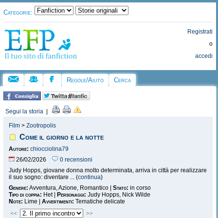
Categorie:
Registrati
o
accedi
Regole/Aiuto
Cerca
Segui la storia
|
Film
>
Zootropolis
Come il giorno e la notte
Autore:
chiocciolina79
26/02/2026
0 recensioni
Judy Hopps, giovane donna molto determinata, arriva in città per realizzare
il suo sogno: diventare ... (
continua
)
Genere:
Avventura, Azione, Romantico |
Stato:
in corso
Tipo di coppia:
Het |
Personaggi:
Judy Hopps, Nick Wilde
Note:
Lime |
Avvertimenti:
Tematiche delicate
<<
>>