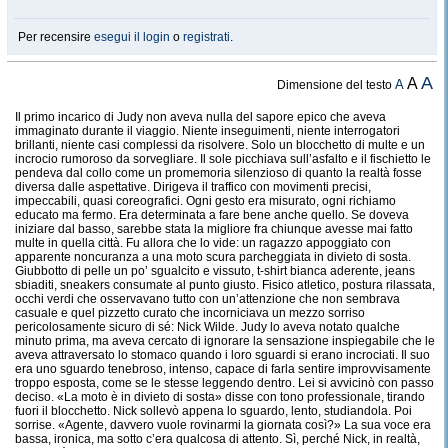
Per recensire
esegui il login
o
registrati
.
A
A
A
Dimensione del testo
Il primo incarico di Judy non aveva nulla del sapore epico che aveva
immaginato durante il viaggio. Niente inseguimenti, niente interrogatori
brillanti, niente casi complessi da risolvere. Solo un blocchetto di multe e un
incrocio rumoroso da sorvegliare. Il sole picchiava sull’asfalto e il fischietto le
pendeva dal collo come un promemoria silenzioso di quanto la realtà fosse
diversa dalle aspettative. Dirigeva il traffico con movimenti precisi,
impeccabili, quasi coreografici. Ogni gesto era misurato, ogni richiamo
educato ma fermo. Era determinata a fare bene anche quello. Se doveva
iniziare dal basso, sarebbe stata la migliore fra chiunque avesse mai fatto
multe in quella città. Fu allora che lo vide: un ragazzo appoggiato con
apparente noncuranza a una moto scura parcheggiata in divieto di sosta.
Giubbotto di pelle un po’ sgualcito e vissuto, t-shirt bianca aderente, jeans
sbiaditi, sneakers consumate al punto giusto. Fisico atletico, postura rilassata,
occhi verdi che osservavano tutto con un’attenzione che non sembrava
casuale e quel pizzetto curato che incorniciava un mezzo sorriso
pericolosamente sicuro di sé: Nick Wilde. Judy lo aveva notato qualche
minuto prima, ma aveva cercato di ignorare la sensazione inspiegabile che le
aveva attraversato lo stomaco quando i loro sguardi si erano incrociati. Il suo
era uno sguardo tenebroso, intenso, capace di farla sentire improvvisamente
troppo esposta, come se le stesse leggendo dentro. Lei si avvicinò con passo
deciso. «La moto è in divieto di sosta» disse con tono professionale, tirando
fuori il blocchetto. Nick sollevò appena lo sguardo, lento, studiandola. Poi
sorrise. «Agente, davvero vuole rovinarmi la giornata così?» La sua voce era
bassa, ironica, ma sotto c’era qualcosa di attento. Sì, perché Nick, in realtà,