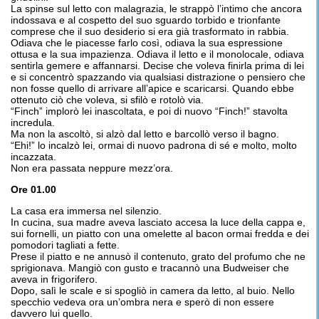
La spinse sul letto con malagrazia, le strappò l’intimo che ancora
indossava e al cospetto del suo sguardo torbido e trionfante
comprese che il suo desiderio si era già trasformato in rabbia.
Odiava che le piacesse farlo così, odiava la sua espressione
ottusa e la sua impazienza. Odiava il letto e il monolocale, odiava
sentirla gemere e affannarsi. Decise che voleva finirla prima di lei
e si concentrò spazzando via qualsiasi distrazione o pensiero che
non fosse quello di arrivare all’apice e scaricarsi. Quando ebbe
ottenuto ciò che voleva, si sfilò e rotolò via.
“Finch” implorò lei inascoltata, e poi di nuovo “Finch!” stavolta
incredula.
Ma non la ascoltò, si alzò dal letto e barcollò verso il bagno.
“Ehi!” lo incalzò lei, ormai di nuovo padrona di sé e molto, molto
incazzata.
Non era passata neppure mezz’ora.
Ore 01.00
La casa era immersa nel silenzio.
In cucina, sua madre aveva lasciato accesa la luce della cappa e,
sui fornelli, un piatto con una omelette al bacon ormai fredda e dei
pomodori tagliati a fette.
Prese il piatto e ne annusò il contenuto, grato del profumo che ne
sprigionava. Mangiò con gusto e tracannò una Budweiser che
aveva in frigorifero.
Dopo, salì le scale e si spogliò in camera da letto, al buio. Nello
specchio vedeva ora un’ombra nera e sperò di non essere
davvero lui quello.