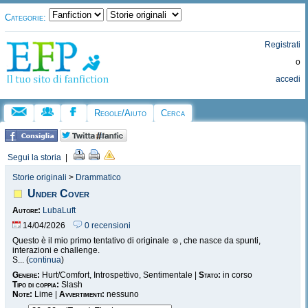
Categorie:
Registrati
o
accedi
Regole/Aiuto
Cerca
Segui la storia
|
Storie originali
>
Drammatico
Under Cover
Autore:
LubaLuft
14/04/2026
0 recensioni
Questo è il mio primo tentativo di originale ☺️, che nasce da spunti,
interazioni e challenge.
S... (
continua
)
Genere:
Hurt/Comfort, Introspettivo, Sentimentale |
Stato:
in corso
Tipo di coppia:
Slash
Note:
Lime |
Avvertimenti:
nessuno