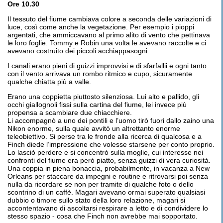
Ore 10.30
Il tessuto del fiume cambiava colore a seconda delle variazioni di
luce, così come anche la vegetazione. Per esempio i pioppi
argentati, che ammiccavano al primo alito di vento che pettinava
le loro foglie. Tommy e Robin una volta le avevano raccolte e ci
avevano costruito dei piccoli acchiappasogni.
I canali erano pieni di guizzi improvvisi e di sfarfallii e ogni tanto
con il vento arrivava un rombo ritmico e cupo, sicuramente
qualche chiatta più a valle.
Erano una coppietta piuttosto silenziosa. Lui alto e pallido, gli
occhi giallognoli fissi sulla cartina del fiume, lei invece più
propensa a scambiare due chiacchiere.
Li accompagnò a uno dei pontili e l’uomo tirò fuori dallo zaino una
Nikon enorme, sulla quale avvitò un altrettanto enorme
teleobiettivo. Si perse tra le fronde alla ricerca di qualcosa e a
Finch diede l’impressione che volesse starsene per conto proprio.
Lo lasciò perdere e si concentrò sulla moglie, cui interesse nei
confronti del fiume era però piatto, senza guizzi di vera curiosità.
Una coppia in piena bonaccia, probabilmente, in vacanza a New
Orleans per staccare da impegni e routine e ritrovarsi poi senza
nulla da ricordare se non per tramite di qualche foto o dello
scontrino di un caffè. Magari avevano ormai superato qualsiasi
dubbio o timore sullo stato della loro relazione, magari si
accontentavano di ascoltarsi respirare a letto e di condividere lo
stesso spazio - cosa che Finch non avrebbe mai sopportato.