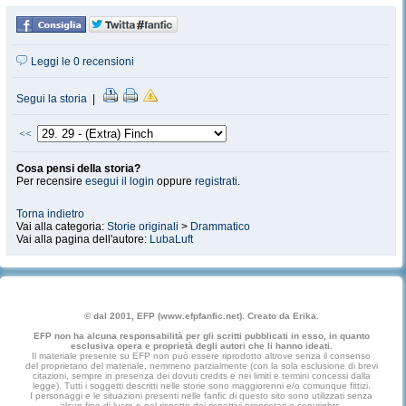
Leggi le 0 recensioni
Segui la storia
|
<<
Cosa pensi della storia?
Per recensire
esegui il login
oppure
registrati
.
Torna indietro
Vai alla categoria:
Storie originali
>
Drammatico
Vai alla pagina dell'autore:
LubaLuft
© dal 2001, EFP (www.efpfanfic.net). Creato da Erika.
EFP non ha alcuna responsabilità per gli scritti pubblicati in esso, in quanto
esclusiva opera e proprietà degli autori che li hanno ideati.
Il materiale presente su EFP non può essere riprodotto altrove senza il consenso
del proprietario del materiale, nemmeno parzialmente (con la sola esclusione di brevi
citazioni, sempre in presenza dei dovuti credits e nei limiti e termini concessi dalla
legge). Tutti i soggetti descritti nelle storie sono maggiorenni e/o comunque fittizi.
I personaggi e le situazioni presenti nelle fanfic di questo sito sono utilizzati senza
alcun fine di lucro e nel rispetto dei rispettivi proprietari e copyrights.