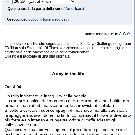
<<
-
Questa storia fa parte della serie '
Americana
'
Per recensire
esegui il login
o
registrati
.
A
A
A
Dimensione del testo
La piccola extra shot che segue partecipa alla 365DaysChallenge del gruppo
FB "Non solo Sherlock". Di Finch sto scrivendo ancora, in una minilong spin
off che farà parte anch'essa della serie "Americana".
Questo è il racconto di una sua giornata
A day in the life
Ore 8.00
Un trillo insistente lo inseguiva nella nebbia.
Un rumore insolito, dal momento che la ciurma di Jean Lafitte era
armata fino ai denti ma sicuramente sprovvista di cellulari.
Si voltò a cercare i suoi compagni di masnada ma alle sue spalle
la spiaggia era svanita nel nulla. In compenso, il trillo era diventato
più forte e un intenso e pungente odore di caffè adesso gli
solleticava le narici.
Qualcosa nel suo cervello spense il proiettore e gli fece aprire gli
occhi per intercettare una lama di sole che tagliava in due la