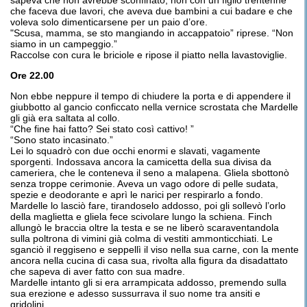
sapeva che non avrebbe sconfinato, non con un figlio trentenne
che faceva due lavori, che aveva due bambini a cui badare e che
voleva solo dimenticarsene per un paio d’ore.
"Scusa, mamma, se sto mangiando in accappatoio” riprese. “Non
siamo in un campeggio.”
Raccolse con cura le briciole e ripose il piatto nella lavastoviglie.
Ore 22.00
Non ebbe neppure il tempo di chiudere la porta e di appendere il
giubbotto al gancio conficcato nella vernice scrostata che Mardelle
gli già era saltata al collo.
“Che fine hai fatto? Sei stato così cattivo! ”
“Sono stato incasinato.”
Lei lo squadrò con due occhi enormi e slavati, vagamente
sporgenti. Indossava ancora la camicetta della sua divisa da
cameriera, che le conteneva il seno a malapena. Gliela sbottonò
senza troppe cerimonie. Aveva un vago odore di pelle sudata,
spezie e deodorante e aprì le narici per respirarlo a fondo.
Mardelle lo lasciò fare, tirandoselo addosso, poi gli sollevò l’orlo
della maglietta e gliela fece scivolare lungo la schiena. Finch
allungò le braccia oltre la testa e se ne liberò scaraventandola
sulla poltrona di vimini già colma di vestiti ammonticchiati. Le
sganciò il reggiseno e seppellì il viso nella sua carne, con la mente
ancora nella cucina di casa sua, rivolta alla figura da disadattato
che sapeva di aver fatto con sua madre.
Mardelle intanto gli si era arrampicata addosso, premendo sulla
sua erezione e adesso sussurrava il suo nome tra ansiti e
gridolini.