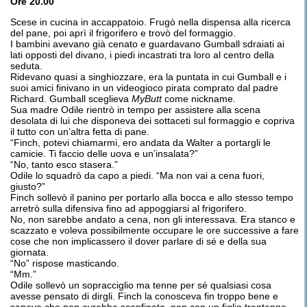
Ore 20.00
Scese in cucina in accappatoio. Frugò nella dispensa alla ricerca
del pane, poi aprì il frigorifero e trovò del formaggio.
I bambini avevano già cenato e guardavano Gumball sdraiati ai
lati opposti del divano, i piedi incastrati tra loro al centro della
seduta.
Ridevano quasi a singhiozzare, era la puntata in cui Gumball e i
suoi amici finivano in un videogioco pirata comprato dal padre
Richard. Gumball sceglieva
MyButt
come nickname.
Sua madre Odile rientrò in tempo per assistere alla scena
desolata di lui che disponeva dei sottaceti sul formaggio e copriva
il tutto con un’altra fetta di pane.
“Finch, potevi chiamarmi, ero andata da Walter a portargli le
camicie. Ti faccio delle uova e un’insalata?”
“No, tanto esco stasera.”
Odile lo squadrò da capo a piedi. “Ma non vai a cena fuori,
giusto?”
Finch sollevò il panino per portarlo alla bocca e allo stesso tempo
arretrò sulla difensiva fino ad appoggiarsi al frigorifero.
No, non sarebbe andato a cena, non gli interessava. Era stanco e
scazzato e voleva possibilmente occupare le ore successive a fare
cose che non implicassero il dover parlare di sé e della sua
giornata.
“No” rispose masticando.
“Mm.”
Odile sollevò un sopracciglio ma tenne per sé qualsiasi cosa
avesse pensato di dirgli. Finch la conosceva fin troppo bene e