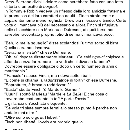
Drew. Si erano divisi il dolore come avrebbero fatto con una fetta
di torta o un piatto di
beignet
.
In Tommy e Robin vedeva un riflesso della loro amicizia fraterna e
la promessa dei loro caratteri da adulti - Finch strafottente e
apparentemente menefreghista, Drew più riflessivo e timido. Certe
volte gli mancava più del necessario e allora Finch si rifugiava
nelle chiacchiere con Marleau e Dufresne, ai quali forse non
avrebbe raccontato proprio
tutto
di sé ma ci mancava poco.
“Beh, io me la squaglio” disse scolandosi l’ultimo sorso di birra.
Quella sera non lavorava.
“Seratina in vista?” chiese Dufresne.
“Oh, sì” rispose direttamente Marleau. “
Ce
salé
type-ci
colpisce e
affonda senza far rumore. Lo vedi che il divorzio fa bene?
Dovrebbe essere obbligatorio dopo un certo numero di anni di
matrimonio.”
“‘Fanculo” rispose Finch, ma rideva sotto i baffi.
“E come si chiama la
raddrizzatrice
di torti?” chiese Dufresne.
“Soprattutto, è brava a raddrizzarli?”
“Basta” sbottò Finch “è Mardelle Garner.”
“Uuuh!” sbottò Marleau “Mardelle
La Belle
! E che cosa ci
troverebbe esattamente in te? A parte
l’ovvio.
”
E gli lanciò un’occhiata eloquente.
“Se voialtri siete sempre fermi allo stesso punto è perché non
andate mai oltre.”
“
Oltre
sono solo guai, Hébert.”
Finch non ribatté, l’ovvio era proprio quello.