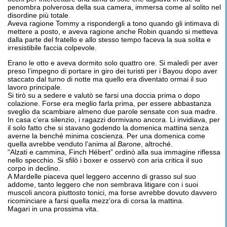
penombra polverosa della sua camera, immersa come al solito nel
disordine più totale.
Aveva ragione Tommy a rispondergli a tono quando gli intimava di
mettere a posto, e aveva ragione anche Robin quando si metteva
dalla parte del fratello e allo stesso tempo faceva la sua solita e
irresistibile faccia colpevole.
Erano le otto e aveva dormito solo quattro ore. Si maledì per aver
preso l’impegno di portare in giro dei turisti per i Bayou dopo aver
staccato dal turno di notte ma quello era diventato ormai il suo
lavoro principale.
Si tirò su a sedere e valutò se farsi una doccia prima o dopo
colazione. Forse era meglio farla prima, per essere abbastanza
sveglio da scambiare almeno due parole sensate con sua madre.
In casa c’era silenzio, i ragazzi dormivano ancora. Li invidiava, per
il solo fatto che si stavano godendo la domenica mattina senza
averne la benché minima coscienza. Per una domenica come
quella avrebbe venduto l’anima al
Barone
, altroché.
“Alzati e cammina, Finch Hébert” ordinò alla sua immagine riflessa
nello specchio. Si sfilò i boxer e osservò con aria critica il suo
corpo in declino.
A Mardelle piaceva quel leggero accenno di grasso sul suo
addome, tanto leggero che non sembrava litigare con i suoi
muscoli ancora piuttosto tonici, ma forse avrebbe dovuto davvero
ricominciare a farsi quella mezz’ora di corsa la mattina.
Magari in una prossima vita.