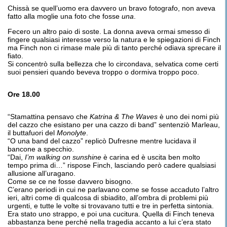
Chissà se quell’uomo era davvero un bravo fotografo, non aveva
fatto alla moglie una foto che fosse
una
.
Fecero un altro paio di soste. La donna aveva ormai smesso di
fingere qualsiasi interesse verso la natura e le spiegazioni di Finch
ma Finch non ci rimase male più di tanto perché odiava sprecare il
fiato.
Si concentrò sulla bellezza che lo circondava, selvatica come certi
suoi pensieri quando beveva troppo o dormiva troppo poco.
Ore 18.00
“Stamattina pensavo che
Katrina & The Waves
è uno dei nomi più
del cazzo che esistano per una cazzo di band” sentenziò Marleau,
il buttafuori del
Monolyte
.
“O una band del cazzo” replicò Dufresne mentre lucidava il
bancone a specchio.
“Dai,
I’m walking on sunshine
è carina ed è uscita ben molto
tempo prima di…” rispose Finch, lasciando però cadere qualsiasi
allusione all’uragano.
Come se ce ne fosse davvero bisogno.
C’erano periodi in cui ne parlavano come se fosse accaduto l’altro
ieri, altri come di qualcosa di sbiadito, all’ombra di problemi più
urgenti, e tutte le volte si trovavano tutti e tre in perfetta sintonia.
Era stato uno strappo, e poi una cucitura. Quella di Finch teneva
abbastanza bene perché nella tragedia accanto a lui c’era stato