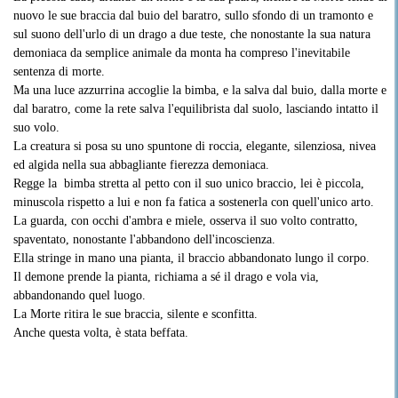
nuovo le sue braccia dal buio del baratro, sullo sfondo di un tramonto e
sul suono dell'urlo di un drago a due teste, che nonostante la sua natura
demoniaca da semplice animale da monta ha compreso l'inevitabile
sentenza di morte.
Ma una luce azzurrina accoglie la bimba, e la salva dal buio, dalla morte e
dal baratro, come la rete salva l'equilibrista dal suolo, lasciando intatto il
suo volo.
La creatura si posa su uno spuntone di roccia, elegante, silenziosa, nivea
ed algida nella sua abbagliante fierezza demoniaca.
Regge la bimba stretta al petto con il suo unico braccio, lei è piccola,
minuscola rispetto a lui e non fa fatica a sostenerla con quell'unico arto.
La guarda, con occhi d'ambra e miele, osserva il suo volto contratto,
spaventato, nonostante l'abbandono dell'incoscienza.
Ella stringe in mano una pianta, il braccio abbandonato lungo il corpo.
Il demone prende la pianta, richiama a sé il drago e vola via,
abbandonando quel luogo.
La Morte ritira le sue braccia, silente e sconfitta.
Anche questa volta, è stata beffata.