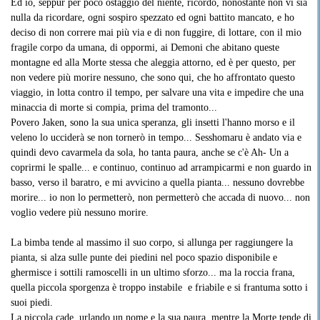
Ed io, seppur per poco ostaggio del niente, ricordo, nonostante non vi sia
nulla da ricordare, ogni sospiro spezzato ed ogni battito mancato, e ho
deciso di non correre mai più via e di non fuggire, di lottare, con il mio
fragile corpo da umana, di oppormi, ai Demoni che abitano queste
montagne ed alla Morte stessa che aleggia attorno, ed è per questo, per
non vedere più morire nessuno, che sono qui, che ho affrontato questo
viaggio, in lotta contro il tempo, per salvare una vita e impedire che una
minaccia di morte si compia, prima del tramonto...
Povero Jaken, sono la sua unica speranza, gli insetti l'hanno morso e il
veleno lo ucciderà se non tornerò in tempo... Sesshomaru è andato via e
quindi devo cavarmela da sola, ho tanta paura, anche se c'è Ah- Un a
coprirmi le spalle... e continuo, continuo ad arrampicarmi e non guardo in
basso, verso il baratro, e mi avvicino a quella pianta... nessuno dovrebbe
morire... io non lo permetterò, non permetterò che accada di nuovo... non
voglio vedere più nessuno morire.
La bimba tende al massimo il suo corpo, si allunga per raggiungere la
pianta, si alza sulle punte dei piedini nel poco spazio disponibile e
ghermisce i sottili ramoscelli in un ultimo sforzo... ma la roccia frana,
quella piccola sporgenza è troppo instabile e friabile e si frantuma sotto i
suoi piedi.
La piccola cade, urlando un nome e la sua paura, mentre la Morte tende di