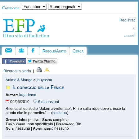
Categorie:
Registrati
o
accedi
Regole/Aiuto
Cerca
Ricorda la storia
|
Anime & Manga
>
Inuyasha
Il coraggio della Fenice
Autore:
lagadema
09/06/2010
6 recensioni
Riferita all'episodio "Jaken avvelenato". Rin è sulla rupe dove cresce la
pianta che le permetterà ... (
continua
)
Genere:
Introspettivo |
Stato:
completa
Tipo di coppia:
non specificato |
Personaggi:
Rin
Note:
nessuna |
Avvertimenti:
nessuno