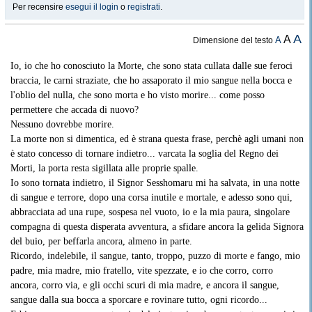
Per recensire
esegui il login
o
registrati
.
A
A
A
Dimensione del testo
Io, io che ho conosciuto la Morte, che sono stata cullata dalle sue feroci
braccia, le carni straziate, che ho assaporato il mio sangue nella bocca e
l'oblio del nulla, che sono morta e ho visto morire... come posso
permettere che accada di nuovo?
Nessuno dovrebbe morire.
La morte non si dimentica, ed è strana questa frase, perchè agli umani non
è stato concesso di tornare indietro... varcata la soglia del Regno dei
Morti, la porta resta sigillata alle proprie spalle.
Io sono tornata indietro, il Signor Sesshomaru mi ha salvata, in una notte
di sangue e terrore, dopo una corsa inutile e mortale, e adesso sono qui,
abbracciata ad una rupe, sospesa nel vuoto, io e la mia paura, singolare
compagna di questa disperata avventura, a sfidare ancora la gelida Signora
del buio, per beffarla ancora, almeno in parte.
Ricordo, indelebile, il sangue, tanto, troppo, puzzo di morte e fango, mio
padre, mia madre, mio fratello, vite spezzate, e io che corro, corro
ancora, corro via, e gli occhi scuri di mia madre, e ancora il sangue,
sangue dalla sua bocca a sporcare e rovinare tutto, ogni ricordo...