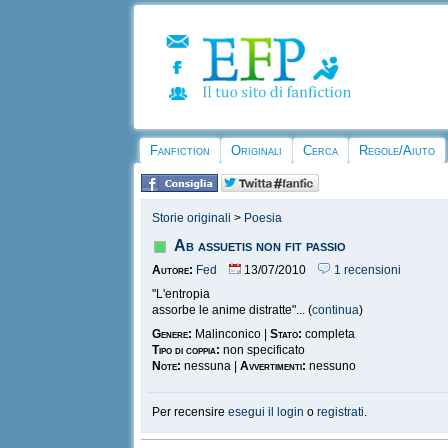
Fanfiction
Originali
Cerca
Regole/Aiuto
Storie originali
>
Poesia
Ab assuetis non fit passio
Autore:
Fed
13/07/2010
1 recensioni
"L'entropia
assorbe le anime distratte"... (
continua
)
Genere:
Malinconico |
Stato:
completa
Tipo di coppia:
non specificato
Note:
nessuna |
Avvertimenti:
nessuno
Per recensire
esegui il login
o
registrati
.