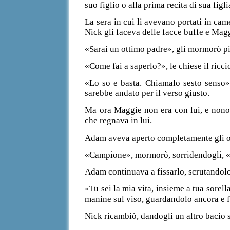
suo figlio o alla prima recita di sua figl
La sera in cui li avevano portati in cam
Nick gli faceva delle facce buffe e Maggi
«Sarai un ottimo padre», gli mormorò pi
«Come fai a saperlo?», le chiese il ricci
«Lo so e basta. Chiamalo sesto senso»,
sarebbe andato per il verso giusto.
Ma ora Maggie non era con lui, e nonost
c
he regnava in lui.
Adam aveva aperto completamente gli occ
«Campione», mormorò, sorridendogli, «t
Adam continuava a fissarlo, scrutandolo
«Tu sei la mia vita, insieme a tua sorel
manine sul viso, guardandolo ancora e f
Nick ricambiò, dandogli un altro bacio s