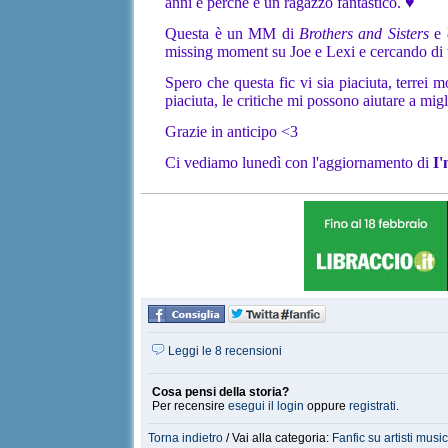
anni e perché è un ragazzo fantastico.
♥
Questa è un MM di
Brothers and Sisters
e
missing moment su Joe e Lexi e cercando di 
Spero che questa fic vi sia piaciuta, terrei
piaciuta, le critiche mi possono aiutare a migl
Grazie in anticipo <3
Ci vediamo lunedì con l'aggiornamento di
I
Leggi le 8 recensioni
Cosa pensi della storia?
Per recensire
esegui il login
oppure
registrati
.
Torna indietro
/ Vai alla categoria:
Fanfic su artisti music