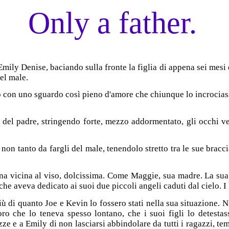
Only a father.
mily Denise, baciando sulla fronte la figlia di appena sei mesi 
del male.
o con uno sguardo così pieno d'amore che chiunque lo incrociasse
 del padre, stringendo forte, mezzo addormentato, gli occhi v
 non tanto da fargli del male, tenendolo stretto tra le sue bracc
 vicina al viso, dolcissima. Come Maggie, sua madre. La sua 
che aveva dedicato ai suoi due piccoli angeli caduti dal cielo. I 
iù di quanto Joe e Kevin lo fossero stati nella sua situazione. 
ro che lo teneva spesso lontano, che i suoi figli lo detestas
e e a Emily di non lasciarsi abbindolare da tutti i ragazzi, tem