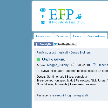
Fanfiction
Originali
Cerca
Regole/Aiuto
Fanfic su artisti musicali
>
Jonas Brothers
Only a father.
Autore:
Maggie_Lullaby
16/09/2010
8 recens
[...] aveva mille paure: che non potesse essere un buon
Genere:
Sentimentale |
Stato:
completa
Tipo di coppia:
non specificato |
Personaggi:
Nick Jonas, 
Note:
Missing Moments |
Avvertimenti:
nessuno
Per recensire
esegui il login
o
registrati
.