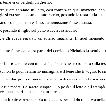
ia, temeva di perderli un giorno.
era si era sdraiato sul letto, così com'era in quel momento, co
e si era steso accanto a suo marito, posando la testa sulla sua s
ano, completamente rilassata nonostante fosse esausta.
o, posando il figlio sul petto e accarezzandolo.
 e gli aveva regalato un sorriso raggiante. In quel momento, 
ante fosse dall'altra parte del corridoio Nicholas la sentiva tr
hi, fissandolo con intensità, già qualche riccio moro sulla tes
u non lo puoi nemmeno immaginare il bene che ti voglio, lo sai
, quei due pozzi di smeraldo nei suoi di cioccolata, che aveva e
la e tua madre. Lo sarete sempre». Lo posò sul letto e gli stampò
ece una smorfietta che era un sorriso.
ulla fronte e prendendolo in braccio, posandolo di nuovo nella 