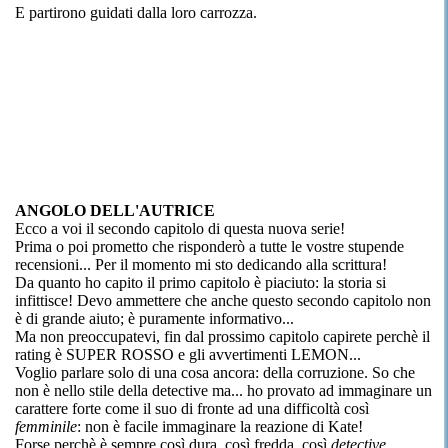
E partirono guidati dalla loro carrozza.
ANGOLO DELL'AUTRICE
Ecco a voi il secondo capitolo di questa nuova serie!
Prima o poi prometto che risponderò a tutte le vostre stupende
recensioni... Per il momento mi sto dedicando alla scrittura!
Da quanto ho capito il primo capitolo è piaciuto: la storia si
infittisce! Devo ammettere che anche questo secondo capitolo non
è di grande aiuto; è puramente informativo...
Ma non preoccupatevi, fin dal prossimo capitolo capirete perchè il
rating è SUPER ROSSO e gli avvertimenti LEMON...
Voglio parlare solo di una cosa ancora: della corruzione. So che
non è nello stile della detective ma... ho provato ad immaginare un
carattere forte come il suo di fronte ad una difficoltà così
femminile
: non è facile immaginare la reazione di Kate!
Forse perchè è sempre così dura, così fredda, così
detective
....