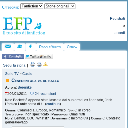
Categorie:
Registrati
o
accedi
Regole/Aiuto
Cerca
Segui la storia
|
Serie TV
>
Castle
Cenerentola va al ballo
Autore:
Berenike
06/01/2011
24 recensioni
Kate Beckett è appena stata lasciata dal suo ormai ex fidanzato, Josh.
L'amica Lanie cerca di t... (
continua
)
Genere:
Commedia, Erotico, Romantico |
Stato:
in corso
Tipo di coppia:
non specificato |
Personaggi:
Quasi tutti
Note:
Lemon, OOC, What if? |
Avvertimenti:
Incompiuta |
Contesto:
Contesto
generale/vago