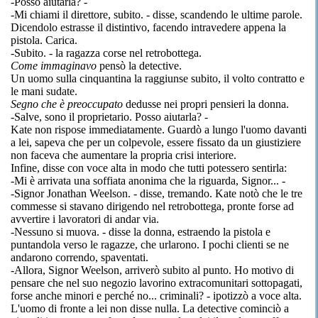
-Posso aiutarla? -
-Mi chiami il direttore, subito. - disse, scandendo le ultime parole.
Dicendolo estrasse il distintivo, facendo intravedere appena la
pistola. Carica.
-Subito. - la ragazza corse nel retrobottega.
Come immaginavo
pensò la detective.
Un uomo sulla cinquantina la raggiunse subito, il volto contratto e
le mani sudate.
Segno che è preoccupato
dedusse nei propri pensieri la donna.
-Salve, sono il proprietario. Posso aiutarla? -
Kate non rispose immediatamente. Guardò a lungo l'uomo davanti
a lei, sapeva che per un colpevole, essere fissato da un giustiziere
non faceva che aumentare la propria crisi interiore.
Infine, disse con voce alta in modo che tutti potessero sentirla:
-Mi è arrivata una soffiata anonima che la riguarda, Signor... -
-Signor Jonathan Weelson. - disse, tremando. Kate notò che le tre
commesse si stavano dirigendo nel retrobottega, pronte forse ad
avvertire i lavoratori di andar via.
-Nessuno si muova. - disse la donna, estraendo la pistola e
puntandola verso le ragazze, che urlarono. I pochi clienti se ne
andarono correndo, spaventati.
-Allora, Signor Weelson, arriverò subito al punto. Ho motivo di
pensare che nel suo negozio lavorino extracomunitari sottopagati,
forse anche minori e perché no... criminali? - ipotizzò a voce alta.
L'uomo di fronte a lei non disse nulla. La detective cominciò a