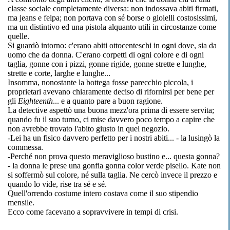
classe sociale completamente diversa: non indossava abiti firmati,
ma jeans e felpa; non portava con sé borse o gioielli costosissimi,
ma un distintivo ed una pistola alquanto utili in circostanze come
quelle.
Si guardò intorno: c'erano abiti ottocenteschi in ogni dove, sia da
uomo che da donna. C'erano corpetti di ogni colore e di ogni
taglia, gonne con i pizzi, gonne rigide, gonne strette e lunghe,
strette e corte, larghe e lunghe...
Insomma, nonostante la bottega fosse parecchio piccola, i
proprietari avevano chiaramente deciso di rifornirsi per bene per
gli
Eighteenth
... e a quanto pare a buon ragione.
La detective aspettò una buona mezz'ora prima di essere servita;
quando fu il suo turno, ci mise davvero poco tempo a capire che
non avrebbe trovato l'abito giusto in quel negozio.
-Lei ha un fisico davvero perfetto per i nostri abiti... - la lusingò la
commessa.
-Perché non prova questo meraviglioso bustino e... questa gonna?
- la donna le prese una gonfia gonna color verde pisello. Kate non
si soffermò sul colore, né sulla taglia. Ne cercò invece il prezzo e
quando lo vide, rise tra sé e sé.
Quell'orrendo costume intero costava come il suo stipendio
mensile.
Ecco come facevano a sopravvivere in tempi di crisi.