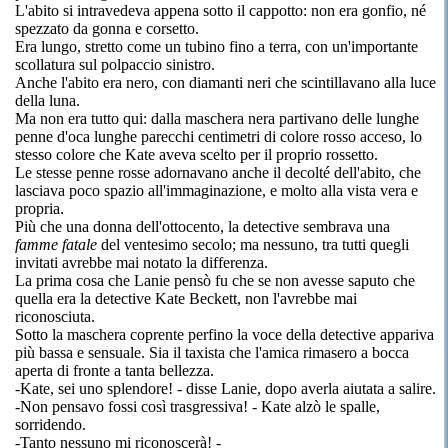
L'abito si intravedeva appena sotto il cappotto: non era gonfio, né
spezzato da gonna e corsetto.
Era lungo, stretto come un tubino fino a terra, con un'importante
scollatura sul polpaccio sinistro.
Anche l'abito era nero, con diamanti neri che scintillavano alla luce
della luna.
Ma non era tutto qui: dalla maschera nera partivano delle lunghe
penne d'oca lunghe parecchi centimetri di colore rosso acceso, lo
stesso colore che Kate aveva scelto per il proprio rossetto.
Le stesse penne rosse adornavano anche il decolté dell'abito, che
lasciava poco spazio all'immaginazione, e molto alla vista vera e
propria.
Più che una donna dell'ottocento, la detective sembrava una
famme fatale
del ventesimo secolo; ma nessuno, tra tutti quegli
invitati avrebbe mai notato la differenza.
La prima cosa che Lanie pensò fu che se non avesse saputo che
quella era la detective Kate Beckett, non l'avrebbe mai
riconosciuta.
Sotto la maschera coprente perfino la voce della detective appariva
più bassa e sensuale. Sia il taxista che l'amica rimasero a bocca
aperta di fronte a tanta bellezza.
-Kate, sei uno splendore! - disse Lanie, dopo averla aiutata a salire.
-Non pensavo fossi così trasgressiva! - Kate alzò le spalle,
sorridendo.
-Tanto nessuno mi riconoscerà! -