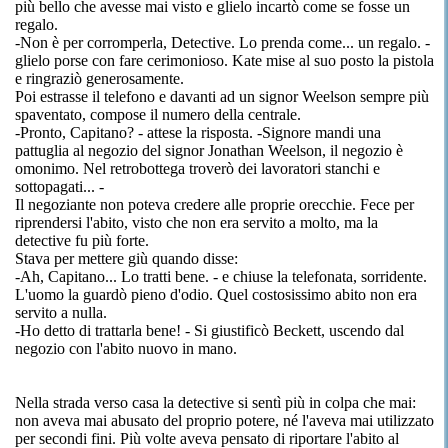
più bello che avesse mai visto e glielo incartò come se fosse un
regalo.
-Non è per corromperla, Detective. Lo prenda come... un regalo. -
glielo porse con fare cerimonioso. Kate mise al suo posto la pistola
e ringraziò generosamente.
Poi estrasse il telefono e davanti ad un signor Weelson sempre più
spaventato, compose il numero della centrale.
-Pronto, Capitano? - attese la risposta. -Signore mandi una
pattuglia al negozio del signor Jonathan Weelson, il negozio è
omonimo. Nel retrobottega troverò dei lavoratori stanchi e
sottopagati... -
Il negoziante non poteva credere alle proprie orecchie. Fece per
riprendersi l'abito, visto che non era servito a molto, ma la
detective fu più forte.
Stava per mettere giù quando disse:
-Ah, Capitano... Lo tratti bene. - e chiuse la telefonata, sorridente.
L'uomo la guardò pieno d'odio. Quel costosissimo abito non era
servito a nulla.
-Ho detto di trattarla bene! - Si giustificò Beckett, uscendo dal
negozio con l'abito nuovo in mano.
Nella strada verso casa la detective si sentì più in colpa che mai:
non aveva mai abusato del proprio potere, né l'aveva mai utilizzato
per secondi fini. Più volte aveva pensato di riportare l'abito al