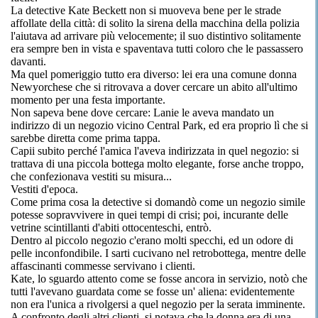
La detective Kate Beckett non si muoveva bene per le strade
affollate della città: di solito la sirena della macchina della polizia
l'aiutava ad arrivare più velocemente; il suo distintivo solitamente
era sempre ben in vista e spaventava tutti coloro che le passassero
davanti.
Ma quel pomeriggio tutto era diverso: lei era una comune donna
Newyorchese che si ritrovava a dover cercare un abito all'ultimo
momento per una festa importante.
Non sapeva bene dove cercare: Lanie le aveva mandato un
indirizzo di un negozio vicino Central Park, ed era proprio lì che si
sarebbe diretta come prima tappa.
Capii subito perché l'amica l'aveva indirizzata in quel negozio: si
trattava di una piccola bottega molto elegante, forse anche troppo,
che confezionava vestiti su misura...
Vestiti d'epoca.
Come prima cosa la detective si domandò come un negozio simile
potesse sopravvivere in quei tempi di crisi; poi, incurante delle
vetrine scintillanti d'abiti ottocenteschi, entrò.
Dentro al piccolo negozio c'erano molti specchi, ed un odore di
pelle inconfondibile. I sarti cucivano nel retrobottega, mentre delle
affascinanti commesse servivano i clienti.
Kate, lo sguardo attento come se fosse ancora in servizio, notò che
tutti l'avevano guardata come se fosse un' aliena: evidentemente
non era l'unica a rivolgersi a quel negozio per la serata imminente.
A confronto degli altri clienti, si notava che la donna era di una