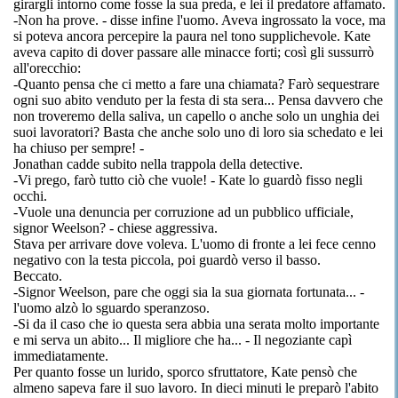
girargli intorno come fosse la sua preda, e lei il predatore affamato.
-Non ha prove. - disse infine l'uomo. Aveva ingrossato la voce, ma
si poteva ancora percepire la paura nel tono supplichevole. Kate
aveva capito di dover passare alle minacce forti; così gli sussurrò
all'orecchio:
-Quanto pensa che ci metto a fare una chiamata? Farò sequestrare
ogni suo abito venduto per la festa di sta sera... Pensa davvero che
non troveremo della saliva, un capello o anche solo un unghia dei
suoi lavoratori? Basta che anche solo uno di loro sia schedato e lei
ha chiuso per sempre! -
Jonathan cadde subito nella trappola della detective.
-Vi prego, farò tutto ciò che vuole! - Kate lo guardò fisso negli
occhi.
-Vuole una denuncia per corruzione ad un pubblico ufficiale,
signor Weelson? - chiese aggressiva.
Stava per arrivare dove voleva. L'uomo di fronte a lei fece cenno
negativo con la testa piccola, poi guardò verso il basso.
Beccato.
-Signor Weelson, pare che oggi sia la sua giornata fortunata... -
l'uomo alzò lo sguardo speranzoso.
-Si da il caso che io questa sera abbia una serata molto importante
e mi serva un abito... Il migliore che ha... - Il negoziante capì
immediatamente.
Per quanto fosse un lurido, sporco sfruttatore, Kate pensò che
almeno sapeva fare il suo lavoro. In dieci minuti le preparò l'abito