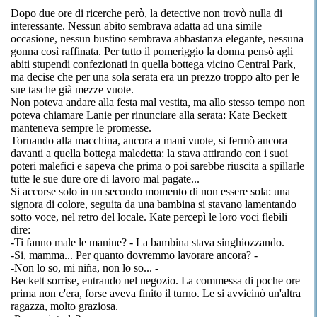
Dopo due ore di ricerche però, la detective non trovò nulla di
interessante. Nessun abito sembrava adatta ad una simile
occasione, nessun bustino sembrava abbastanza elegante, nessuna
gonna così raffinata. Per tutto il pomeriggio la donna pensò agli
abiti stupendi confezionati in quella bottega vicino Central Park,
ma decise che per una sola serata era un prezzo troppo alto per le
sue tasche già mezze vuote.
Non poteva andare alla festa mal vestita, ma allo stesso tempo non
poteva chiamare Lanie per rinunciare alla serata: Kate Beckett
manteneva sempre le promesse.
Tornando alla macchina, ancora a mani vuote, si fermò ancora
davanti a quella bottega maledetta: la stava attirando con i suoi
poteri malefici e sapeva che prima o poi sarebbe riuscita a spillarle
tutte le sue dure ore di lavoro mal pagate...
Si accorse solo in un secondo momento di non essere sola: una
signora di colore, seguita da una bambina si stavano lamentando
sotto voce, nel retro del locale. Kate percepì le loro voci flebili
dire:
-Ti fanno male le manine? - La bambina stava singhiozzando.
-Si, mamma... Per quanto dovremmo lavorare ancora? -
-Non lo so, mi niña, non lo so... -
Beckett sorrise, entrando nel negozio. La commessa di poche ore
prima non c'era, forse aveva finito il turno. Le si avvicinò un'altra
ragazza, molto graziosa.