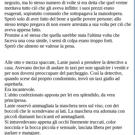
negozio, ma lo stesso numero di volte si era detta che quel verme
meritava tutto ciò che gli aveva inflitto: i suoi prezzi erano
esagerati, sopratutto contando che sottopagava la manodopera.
Sperò solo di aver fatto del bene a quelle povere persone; allo
stesso tempo pregava di non essere arrestata a sua volta per ciò che
aveva appena fatto.
Promise a sé stessa che quella sarebbe stata l'ultima volta che
faceva una cosa simile, i sensi di colpa erano troppo forti.
Sperò che almeno ne valesse la pena.
Alle otto e mezza spaccate, Lanie passò a prendere la detective a
casa. Avevano deciso di andare in taxi per non sgualcire i vestiti e
per non doversi preoccupare del parcheggio. Così la detective,
quando scese dal proprio condominio, trovò un taxi giallo ad
aspettarla.
Era incantevole.
L'abito confezionato apposta per lei era splendido, da vera
principessa.
Lanie osservò ammagliata la maschera nera sul viso, con dei
boccoli che le scendevano ai lati. La maschera era adornata con
piccoli diamanti luccicanti ed ammaglianti.
Si intravedevano appena gli occhi finemente truccati, color
nocciola e la bocca piccola e sensuale, lasciata libera per poter
parlare e mangiare.