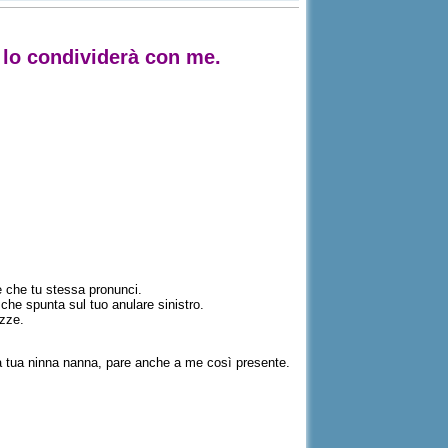
, lo condividerà con me.
e che tu stessa pronunci.
che spunta sul tuo anulare sinistro. 
ezze.
lla tua ninna nanna, pare anche a me così presente.