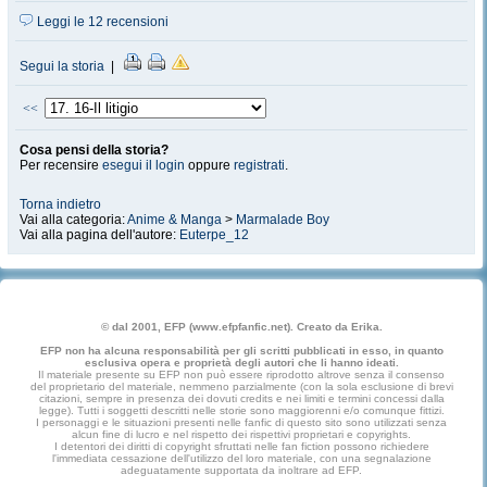
Leggi le 12 recensioni
Segui la storia
|
<<
Cosa pensi della storia?
Per recensire
esegui il login
oppure
registrati
.
Torna indietro
Vai alla categoria:
Anime & Manga
>
Marmalade Boy
Vai alla pagina dell'autore:
Euterpe_12
© dal 2001, EFP (www.efpfanfic.net). Creato da Erika.
EFP non ha alcuna responsabilità per gli scritti pubblicati in esso, in quanto
esclusiva opera e proprietà degli autori che li hanno ideati.
Il materiale presente su EFP non può essere riprodotto altrove senza il consenso
del proprietario del materiale, nemmeno parzialmente (con la sola esclusione di brevi
citazioni, sempre in presenza dei dovuti credits e nei limiti e termini concessi dalla
legge). Tutti i soggetti descritti nelle storie sono maggiorenni e/o comunque fittizi.
I personaggi e le situazioni presenti nelle fanfic di questo sito sono utilizzati senza
alcun fine di lucro e nel rispetto dei rispettivi proprietari e copyrights.
I detentori dei diritti di copyright sfruttati nelle fan fiction possono richiedere
l'immediata cessazione dell'utilizzo del loro materiale, con una segnalazione
adeguatamente supportata da inoltrare ad EFP.