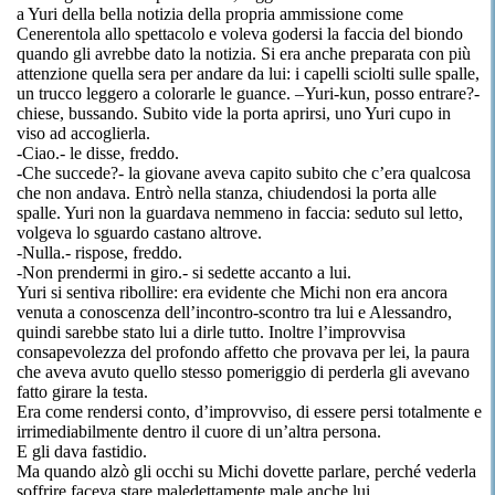
a
Yuri
della bella notizia della propria ammissione come
Cenerentola allo spettacolo e voleva godersi la faccia del biondo
quando gli avrebbe
dato
la notizia. Si era anche preparata con più
attenzione quella sera per andare da lui: i capelli sciolti sulle spalle,
un trucco leggero a colorarle le guance. –
Yuri-kun
, posso entrare?-
chiese, bussando. Subito vide la porta aprirsi,
uno
Yuri
cupo in
viso ad accoglierla.
-Ciao.-
le disse, freddo.
-Che succede?- la giovane aveva capito subito che c’era qualcosa
che non andava. Entrò nella stanza, chiudendosi la porta alle
spalle.
Yuri
non la guardava nemmeno in faccia: seduto sul letto,
volgeva lo sguardo castano altrove.
-Nulla.- rispose, freddo.
-Non prendermi in
giro.-
si sedette accanto a lui.
Yuri
si sentiva ribollire: era evidente che
Michi
non
era ancora
venuta a
conoscenza dell’incontro-scontro tra lui e Alessandro,
quindi sarebbe stato lui a dirle tutto. Inoltre l’improvvisa
consapevolezza del profondo affetto che provava per lei, la paura
che aveva avuto quello stesso pomeriggio di perderla gli
avevano
fatto girare la testa.
Era come rendersi conto, d’improvviso, di essere persi totalmente e
irrimediabilmente dentro il cuore di un’altra persona.
E gli dava fastidio.
Ma quando alzò gli occhi su
Michi
dovette parlare, perché vederla
soffrire faceva stare maledettamente male anche lui.