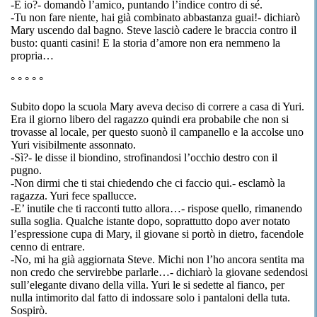
-E io?- domandò l’amico, puntando l’indice contro di sé.
-Tu non fare niente, hai già combinato abbastanza guai!- dichiarò
Mary uscendo dal bagno. Steve lasciò cadere le braccia contro il
busto: quanti casini! E la storia d’amore non era nemmeno la
propria…
°
°
°
°
°
Subito dopo la scuola Mary aveva deciso di correre a casa di
Yuri
.
Era il giorno libero del ragazzo quindi era probabile che non si
trovasse al locale, per questo suonò il campanello e la accolse
uno
Yuri
visibilmente assonnato.
-Sì?- le disse il biondino, strofinandosi l’occhio destro con il
pugno.
-Non dirmi che ti stai chiedendo che ci faccio qui.
-
esclamò la
ragazza.
Yuri
fece spallucce.
-E’ inutile che ti racconti tutto allora…- rispose quello, rimanendo
sulla soglia. Qualche istante dopo, soprattutto dopo aver notato
l’espressione cupa di Mary, il giovane si portò in dietro, facendole
cenno di entrare.
-No, mi ha già
aggiornata
Steve.
Michi
non l’ho ancora sentita ma
non credo che servirebbe parlarle…- dichiarò la giovane sedendosi
sull’elegante divano della villa.
Yuri
le si sedette
al fianco, per
nulla intimorito dal fatto di indossare solo i pantaloni della tuta.
Sospirò.