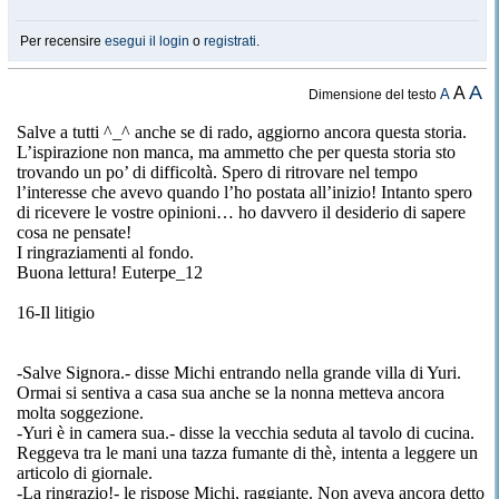
Per recensire
esegui il login
o
registrati
.
A
A
A
Dimensione del testo
Salve a tutti ^_^ anche se di
rado
, aggiorno ancora questa storia.
L’ispirazione non manca, ma ammetto che per questa storia sto
trovando un po’ di difficoltà. Spero di ritrovare nel tempo
l’interesse che avevo quando l’ho postata all’inizio! Intanto spero
di ricevere le vostre opinioni… ho davvero il desiderio di sapere
cosa ne pensate!
I ringraziamenti al fondo.
Buona lettura! Euterpe_12
16-Il
litigio
-Salve Signora.- disse
Michi
entrando nella grande villa di
Yuri
.
Ormai si sentiva a casa
sua anche se
la nonna metteva ancora
molta soggezione.
-Yuri
è in camera sua.
-
disse la vecchia seduta al tavolo di cucina.
Reggeva tra le mani una tazza fumante di
thè
, intenta a leggere un
articolo di giornale.
-La ringrazio!- le rispose
Michi
, raggiante. Non aveva ancora detto