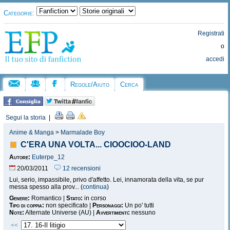
Categorie:
Registrati
o
accedi
Regole/Aiuto
Cerca
Segui la storia
|
Anime & Manga
>
Marmalade Boy
C'ERA UNA VOLTA... CIOOCIOO-LAND
Autore:
Euterpe_12
20/03/2011
12 recensioni
Lui, serio, impassibile, privo d'affetto. Lei, innamorata della vita, se pur
messa spesso alla prov... (
continua
)
Genere:
Romantico |
Stato:
in corso
Tipo di coppia:
non specificato |
Personaggi:
Un po' tutti
Note:
Alternate Universe (AU) |
Avvertimenti:
nessuno
<<