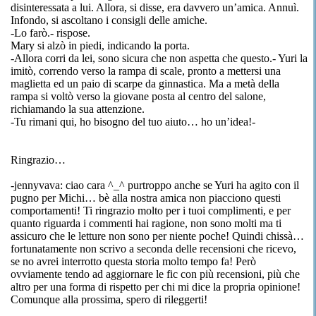
disinteressata a lui. Allora, si disse, era davvero un’amica. Annuì.
Infondo, si ascoltano i consigli delle amiche.
-Lo
farò.-
rispose.
Mary si alzò in piedi, indicando la porta.
-Allora corri da lei, sono sicura che
non aspetta
che questo.-
Yuri
la
imitò, correndo verso la rampa di scale, pronto a mettersi una
maglietta
ed
un paio di scarpe da ginnastica.
Ma
a metà della
rampa si voltò verso la giovane posta al centro del salone,
richiamando la sua attenzione.
-Tu rimani qui, ho bisogno del tuo aiuto… ho un’idea!-
Ringrazio…
-jennyvava
:
ciao cara
^_^ purtroppo anche se
Yuri
ha agito con il
pugno per
Michi
…
bè
alla nostra amica non piacciono questi
comportamenti! Ti ringrazio molto per i tuoi complimenti, e per
quanto riguarda i commenti hai ragione, non sono molti ma ti
assicuro che le letture non sono per niente poche! Quindi chissà…
fortunatamente non scrivo
a seconda delle
recensioni che ricevo,
se no avrei interrotto questa storia molto tempo fa! Però
ovviamente tendo ad aggiornare le
fic
con più recensioni, più che
altro per una forma di rispetto per chi mi
dice
la propria opinione!
Comunque alla prossima, spero di rileggerti!