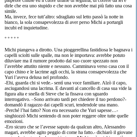
palpebre chiuse
ed
il cuore urlarle di seguirla, di correre da lei e
dirle che era uno stupido e che non avrebbe mai più fatto una cosa
simile.
Ma, invece, fece tutt’altro:
sdragliato
sul
letto
passò la notte in
bianco, la sola consapevolezza di aver perso
Michi
a portargli
incubi ed inquietudine.
°
°
°
°
°
Michi
piangeva a dirotto. Una pioggerellina fastidiosa le bagnava i
capelli sciolti sulle spalle, ma non le importava: avrebbe potuto
diluviare ma il rumore prodotto dal suo cuore spezzato non
l’avrebbe attutito niente e nessuno. Camminava verso casa con il
capo chino e le lacrime agli occhi, la strana consapevolezza che
Yuri
l’aveva delusa nel profondo.
-Ehi, guarda chi si vede.- sentì una voce familiare. Alzò il capo,
asciugandosi una lacrima. E davanti al cancello di casa sua vide la
figura alta e snella di Steve che la fissava con sguardo
interrogativo. –Sono arrivato tardi per chiedere il tuo perdono?-
domandò il ragazzo dai capelli scuri, tendendole una mano.
-Perché l’hai fatto? Non era necessario che
Yuri
sapesse…-
singhiozzò
Michi
sentendo di non poter reggere oltre tutte quelle
emozioni.
-Ero sicuro che se l’avesse saputo da qualcun altro, Alessandro
magari, avrebbe agito peggio di come ha fatto.- dichiarò il giovane