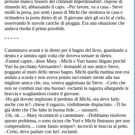
persone manco fossero dei criminali imperdonabili!- rispose di
rimando lei, abbassando il capo. –Per favore, va a
casa.-
Steve
mollò la presa, poi sentì i passi di
Michi
che rientrava in casa e
richiudeva la porta dietro di sé. Il giovane alzò gli occhi al cielo,
osservando le nuvole cariche di pioggia. Era una situazione che
andava risolta
il
prima possibile.
°
°
°
°
°
Camminava avanti e in dietro per il bagno del liceo, guardando a
destra e a sinistra ogni volta che doveva tornare in dietro.
-Fammi capire.
-
disse Mary. –
Michi
e
Yuri
hanno litigato perché
Yuri
ha picchiato Alessandro?- domandò al suo amico Steve,
poggiato al muro dello stesso bagno.
Michi
quella mattina non era
andata a scuola e non aveva potuto raccontare niente alla sua
migliore amica che, ora,
veniva
aggiornata da Steve. –Certo che
non ne combini mai una buona!- esclamò la ragazza allargando le
braccia e scagliandosi contro il giovane.
-Ho già dovuto implorare il perdono di
Michi
, ora devo farlo
anche con te?- chiese il ragazzo, visibilmente dispiaciuto. –Ti ho
già detto che l’ho fatto in buona fede…- sussurrò.
-Ok,
ok
…- Mary ricominciò a camminare. –Dobbiamo risolvere
questo problema, o sono sicura che
Yuri
e
Michi
finiranno per non
comprendersi… come fanno sempre!- incrociò le braccia al petto.
–Certo, devo parlare con lui!- esclamò.