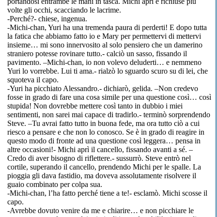
portandosi entrambe le mani in tasca.
Michi
aprì e richiuse più
volte gli occhi, scacciando le lacrime.
-Perché?- chiese,
ingenua
.
-Michi-chan
,
Yuri
ha una tremenda paura di perderti! E dopo tutta
la fatica che abbiamo fatto
io e Mary
per permettervi di mettervi
insieme… mi sono innervosito al solo pensiero che un damerino
straniero potesse rovinare tutto.- calciò un sasso, fissando il
pavimento. –
Michi-chan
, io non volevo deluderti… e nemmeno
Yuri
lo
vorrebbe
. Lui ti ama.
-
rialzò lo sguardo scuro su di lei, che
squoteva
il capo.
-Yuri
ha picchiato Alessandro.- dichiarò, gelida. –Non credevo
fosse in grado di fare una cosa simile per una questione così… così
stupida! Non dovrebbe mettere
così tanto
in dubbio i miei
sentimenti, non sarei mai capace di tradirlo.- terminò sorprendendo
Steve. –Tu avrai fatto tutto in buona
fede, ma
ora tutto ciò a cui
riesco a pensare e che non lo conosco. Se è in grado di reagire in
questo modo di fronte ad una questione così leggera… pensa in
altre occasioni!-
Michi
aprì il cancello, fissando avanti a sé. –
Credo di aver bisogno di riflettere.
-
sussurrò. Steve entrò nel
cortile, superando il cancello, prendendo
Michi
per le spalle. La
pioggia gli dava fastidio, ma doveva assolutamente risolvere il
guaio combinato per colpa sua.
-Michi-chan
, l’ha fatto perché tiene a te!- esclamò.
Michi
scosse il
capo.
-Avrebbe dovuto
venire da me e chiarire… e non picchiare le