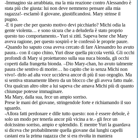
-Immagino sia arrabbiata, ma la mia reazione contro Alessandro
è
stata più che giusta: lui non deve nemmeno pensare alla mia
ragazza!- esclamò il giovane, giustificandosi. Mary strinse il
pugno.
-E ti pare che per questo motivo devi picchiarlo?
Michi
odia la
gente violenta… e sono sicura che a deluderla
è stato
proprio
questo tuo comportamento.-
Yuri
si zittì. Sapeva bene che Mary
aveva ragione, per questo sospirò e le confessò le proprie paure.
-Quando ho saputo cosa aveva cercato di fare Alessandro ho avuto
paura.- con il capo chino,
Yuri
disse
quella piccola verità. Gli occhi
profondi di Mary si proiettarono sulla sua nuca bionda, gli occhi
coperti dalla frangetta
bionda
. –Dio
Mary-chan
, ho avuto talmente
paura che
sentivo
di morire… ho capito che io senza
Michi
non
vivo!- dirlo ad alta voce uccideva ancor di più il suo orgoglio.
Ma
si sentiva stranamente libero da un blocco che gli aveva fatto male.
Ora qualcun altro oltre a lui sapeva che amava
Michi
più di quanto
chiunque potesse immaginare.
Ma
Mary, dalla sua, fece un ampio sorriso.
Prese le mani del giovane, stringendole forte e richiamando il suo
sguardo.
-Allora fatti perdonare e dille tutto questo: non
è
essere debole, è
solo un modo per tenerla ancor più vicina a
te.-
gli fece un
dolcissimo sorriso, ampio e splendido. E mentre
Yuri
la
guardava
si diceva che probabilmente quella giovane dai lunghi capelli
castani era la prima ragazza che si era rivolta in maniera