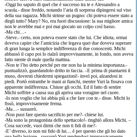
-Oggi ho saputo di quel che è successo tra te e Alessandro a
scuola.- disse freddo, notando l’aria di sorpresa dipingersi sul viso
della sua ragazza.
Michi
strinse un pugno: chi poteva essere stato a
dirgli tutto? Mary? No, era fuori discussione: la sua migliore amica
non le avrebbe mai e poi mai giocato un colpo così basso.
-Ma chi…-
-Steve.-
certo,
non poteva essere stato che lui. Che idiota, ormai
doveva capire che l’amicizia che legava quei due doveva superare
di gran lunga
la semplice indifferenza di due conoscenti.
Michi
abbassò il capo poi lo rialzò improvvisamente, in fondo, non aveva
fatto niente di male quella mattina.
-Non te l’ho detto perché per me non ha la minima importanza.-
puntualizzò, guardandolo dritto in faccia. –E prima di piantarmi il
muso, dovresti chiedermi spiegazioni!- inveì poi, alzandosi in
piedi. Portò entrambe le mani ai fianchi, mentre
Yuri
la fissava con
apparente indifferenza. Chiuse gli occhi.
Ed
il fatto di sentire
Michi
soffrire a causa sua gli apriva una voragine nel cuore.
-Io non voglio che lui abbia più a che fare con
te.-
disse.
Michi
lo
fissò, improvvisamente ferma.
-Ma…- sussurrò.
-Non puoi fare questo sacrificio per me?- chiese lui.
-Ma sono la protagonista dello spettacolo!- ringhiò allora
Michi
. –
Cosa succede
, vuoi dirmi che non ti fidi di me?-
-E’ diverso, io non mi fido di lui…
è per questo che
gli ho dato
una bella lezione.- sussurrò
Yuri
rendendosi improvvisamente