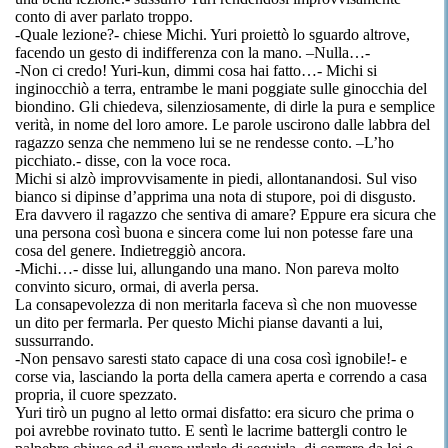
conto di aver parlato troppo.
-Quale lezione?- chiese
Michi
.
Yuri
proiettò lo sguardo altrove,
facendo un gesto
di
indifferenza con la mano. –Nulla…-
-Non ci credo!
Yuri-kun
, dimmi cosa hai fatto…-
Michi
si
inginocchiò a terra, entrambe le mani poggiate sulle ginocchia del
biondino. Gli chiedeva, silenziosamente, di dirle la pura e semplice
verità, in nome del loro amore. Le parole uscirono dalle labbra del
ragazzo senza che nemmeno lui se ne rendesse conto. –L’ho
picchiato.
-
disse, con la voce roca.
Michi
si alzò improvvisamente in piedi, allontanandosi. Sul viso
bianco si dipinse d’
apprima
una nota di stupore, poi di disgusto.
Era davvero il ragazzo che sentiva di amare? Eppure era sicura che
una persona così buona e sincera come lui non potesse fare una
cosa del genere. Indietreggiò ancora.
-Michi
…- disse lui, allungando una mano. Non pareva molto
convinto sicuro, ormai, di averla persa.
La consapevolezza di non meritarla faceva sì che non muovesse
un dito per fermarla. Per questo
Michi
pianse davanti a lui,
sussurrando.
-Non pensavo saresti stato capace di una cosa così ignobile!- e
corse via, lasciando la porta della camera aperta e correndo a casa
propria, il cuore spezzato.
Yuri
tirò un pugno al letto ormai disfatto: era sicuro che
prima o
poi
avrebbe rovinato tutto. E sentì le lacrime battergli contro le