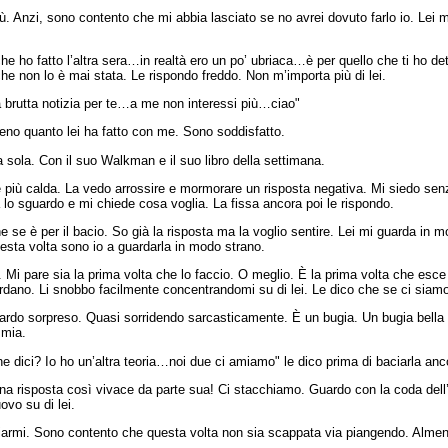
ù. Anzi, sono contento che mi abbia lasciato se no avrei dovuto farlo io. Lei m
che ho fatto l’altra sera…in realtà ero un po’ ubriaca…è per quello che ti h
he non lo è mai stata. Le rispondo freddo. Non m’importa più di lei.
rutta notizia per te…a me non interessi più…ciao"
eno quanto lei ha fatto con me. Sono soddisfatto.
a sola. Con il suo Walkman e il suo libro della settimana.
ce più calda. La vedo arrossire e mormorare un risposta negativa. Mi siedo sen
 lo sguardo e mi chiede cosa voglia. La fissa ancora poi le rispondo.
 se è per il bacio. So già la risposta ma la voglio sentire. Lei mi guarda in
esta volta sono io a guardarla in modo strano.
e. Mi pare sia la prima volta che lo faccio. O meglio. È la prima volta che esce
ardano. Li snobbo facilmente concentrandomi su di lei. Le dico che se ci siamo
guardo sorpreso. Quasi sorridendo sarcasticamente. È un bugia. Un bugia bella
 mia.
he dici? Io ho un’altra teoria…noi due ci amiamo" le dico prima di baciarla anc
a risposta così vivace da parte sua! Ci stacchiamo. Guardo con la coda dell’o
ovo su di lei.
ciarmi. Sono contento che questa volta non sia scappata via piangendo. Almen