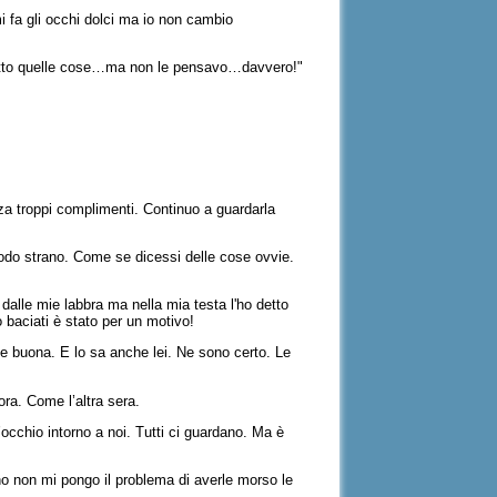
i fa gli occhi dolci ma io non cambio
o detto quelle cose…ma non le pensavo…davvero!"
za troppi complimenti. Continuo a guardarla
 modo strano. Come se dicessi delle cose ovvie.
 dalle mie labbra ma nella mia testa l'ho detto
 baciati è stato per un motivo!
 e buona. E lo sa anche lei. Ne sono certo. Le
ora. Come l’altra sera.
cchio intorno a noi. Tutti ci guardano. Ma è
o non mi pongo il problema di averle morso le