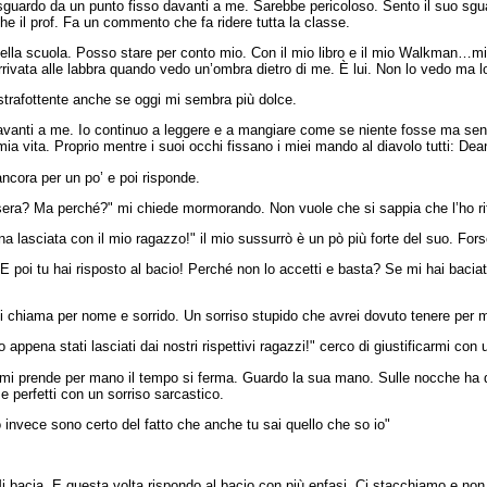
guardo da un punto fisso davanti a me. Sarebbe pericoloso. Sento il suo sgua
e il prof. Fa un commento che fa ridere tutta la classe.
ella scuola. Posso stare per conto mio. Con il mio libro e il mio Walkman…mi s
rrivata alle labbra quando vedo un’ombra dietro di me. È lui. Non lo vedo ma l
strafottente anche se oggi mi sembra più dolce.
avanti a me. Io continuo a leggere e a mangiare come se niente fosse ma sento
 mia vita. Proprio mentre i suoi occhi fissano i miei mando al diavolo tutti: De
ancora per un po’ e poi risponde.
a sera? Ma perché?" mi chiede mormorando. Non vuole che si sappia che l’ho rif
a lasciata con il mio ragazzo!" il mio sussurrò è un pò più forte del suo. For
E poi tu hai risposto al bacio! Perché non lo accetti e basta? Se mi hai baci
 mi chiama per nome e sorrido. Un sorriso stupido che avrei dovuto tenere per 
appena stati lasciati dai nostri rispettivi ragazzi!" cerco di giustificarmi con
 mi prende per mano il tempo si ferma. Guardo la sua mano. Sulle nocche ha de
 e perfetti con un sorriso sarcastico.
 invece sono certo del fatto che anche tu sai quello che so io"
 Mi bacia. E questa volta rispondo al bacio con più enfasi. Ci stacchiamo e non