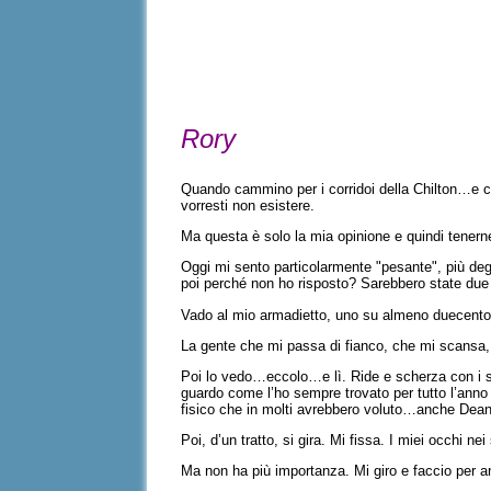
Rory
Quando cammino per i corridoi della Chilton…e c
vorresti non esistere.
Ma questa è solo la mia opinione e quindi tener
Oggi mi sento particolarmente "pesante", più deg
poi perché non ho risposto? Sarebbero state due
Vado al mio armadietto, uno su almeno duecent
La gente che mi passa di fianco, che mi scans
Poi lo vedo…eccolo…e lì. Ride e scherza con i su
guardo come l’ho sempre trovato per tutto l’anno s
fisico che in molti avrebbero voluto…anche Dea
Poi, d’un tratto, si gira. Mi fissa. I miei occhi
Ma non ha più importanza. Mi giro e faccio per 