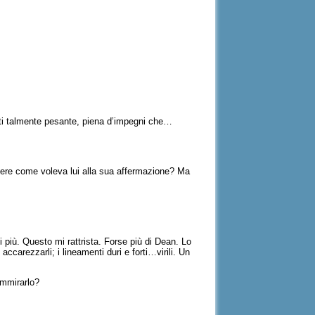
nti talmente pesante, piena d’impegni che…
ndere come voleva lui alla sua affermazione? Ma
più. Questo mi rattrista. Forse più di Dean. Lo
ccarezzarli; i lineamenti duri e forti…virili. Un
ammirarlo?