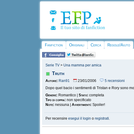
Fanfiction
Originali
Cerca
Regole/Aiuto
Serie TV
>
Una mamma per amica
Truth
Autore:
Ran91
23/01/2006
5 recensioni
Dopo quel bacio i sentimenti di Tristan e Rory sono mol
Genere:
Romantico |
Stato:
completa
Tipo di coppia:
non specificato
Note:
nessuna |
Avvertimenti:
Spoiler!
Per recensire
esegui il login
o
registrati
.