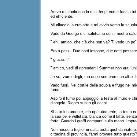
Arrivo a scuola con la mia Jeep, come faccio t
ed efficiente.
Mi allaccio la cravatta e mi avvio verso la scuo
Vado da George e ci salutiamo con il nostro salu
" ehi, amico, che c’è che non va? Ti vedo un po’ 
Ero a pezzi. Due notti insonne, due notti passate
" grazie…"
" amico, vedi di riprenderti! Summer non era l’un
Lo so
, vorrei dirgli, ma dopo sembrerei un altr
Vado fuori. Nel cortile della scuola e frugo nel 
fuma.
Aspiro il fumo poi appoggio la testa al muro e c
d’angelo. Riapro subito gli occhi.
Sbatto lentamente, ma ripetutamente, la testa c
la sua pelle vellutata, bianca come il latte, senza
forte. Guardo i graffi comparsi sulla mano. Impr
Non riesco a togliermi dalla testa quel dannato 
cittadina di provincia, farmi provare tutto quest