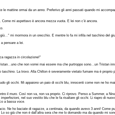
utte le mattine ormai da un anno. Preferivo gli anni passati quando mi acco
la. Come mi aspettavo è ancora mezza vuota. E lei non c’è ancora.
to.
giù…" mi mormora in un orecchio. E mentre lo fa mi infila nel taschino del giu
 a pensare a lei.
ica ragazza in circolazione!"
o Tristan…uno che non vorrei mai essere ma che purtroppo sono…un Tristan in
mio taschino. La trovo. Alla Chilton è severamente vietato fumare ma è proprio 
hiudo gli occhi. Mi appaiono un paio di occhi blu, innocenti come non ne ho ma
ontro il muro. Così non va, non va proprio. Ci riprovo. Penso a Summer, a Ni
 imperfezioni, nel suo vestito blu che le fa risaltare gli occhi. Li riapro di nu
eco a bassa voce.
bacio. Ne ho baciate di ragazze, a centinaia, da quando avevo 3 anni! Come pu
o? Lo so già che non è dall’altra sera che me lo domando ma da quando mi sono