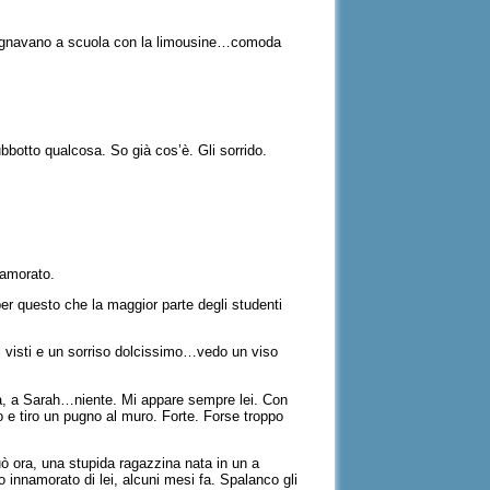
mpagnavano a scuola con la limousine…comoda
bbotto qualcosa. So già cos’è. Gli sorrido.
namorato.
per questo che la maggior parte degli studenti
i visti e un sorriso dolcissimo…vedo un viso
na, a Sarah…niente. Mi appare sempre lei. Con
ovo e tiro un pugno al muro. Forte. Forse troppo
ò ora, una stupida ragazzina nata in un a
 innamorato di lei, alcuni mesi fa. Spalanco gli