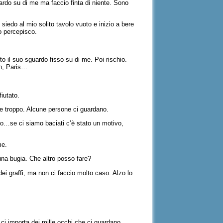
rdo su di me ma faccio finta di niente. Sono
iedo al mio solito tavolo vuoto e inizio a bere
o percepisco.
 il suo sguardo fisso su di me. Poi rischio.
an, Paris…
iutato.
se troppo. Alcune persone ci guardano.
ato…se ci siamo baciati c’è stato un motivo,
me.
 una bugia. Che altro posso fare?
i graffi, ma non ci faccio molto caso. Alzo lo
 ci importa dei mille occhi che ci guardano.