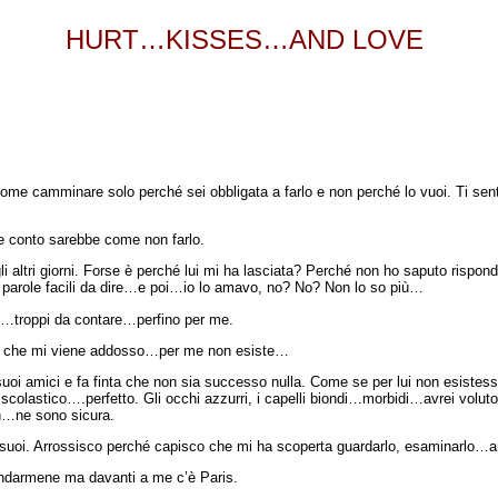
HURT…KISSES…AND LOVE
ome camminare solo perché sei obbligata a farlo e non perché lo vuoi. Ti se
ne conto sarebbe come non farlo.
li altri giorni. Forse è perché lui mi ha lasciata? Perché non ho saputo rispo
 parole facili da dire…e poi…io lo amavo, no? No? Non lo so più…
o…troppi da contare…perfino per me.
a, che mi viene addosso…per me non esiste…
oi amici e fa finta che non sia successo nulla. Come se per lui non esistessi 
colastico….perfetto. Gli occhi azzurri, i capelli biondi…morbidi…avrei voluto a
n…ne sono sicura.
 nei suoi. Arrossisco perché capisco che mi ha scoperta guardarlo, esaminarlo…
andarmene ma davanti a me c’è Paris.