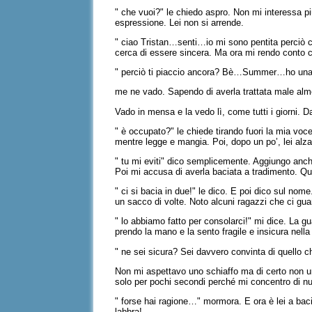
" che vuoi?" le chiedo aspro. Non mi interessa pi
espressione. Lei non si arrende.
" ciao Tristan…senti…io mi sono pentita perciò 
cerca di essere sincera. Ma ora mi rendo conto c
" perciò ti piaccio ancora? Bè…Summer…ho una b
me ne vado. Sapendo di averla trattata male alm
Vado in mensa e la vedo lì, come tutti i giorni. D
" è occupato?" le chiede tirando fuori la mia vo
mentre legge e mangia. Poi, dopo un po’, lei alza
" tu mi eviti" dico semplicemente. Aggiungo anche
Poi mi accusa di averla baciata a tradimento. Qu
" ci si bacia in due!" le dico. E poi dico sul nom
un sacco di volte. Noto alcuni ragazzi che ci gu
" lo abbiamo fatto per consolarci!" mi dice. La 
prendo la mano e la sento fragile e insicura nella
" ne sei sicura? Sei davvero convinta di quello c
Non mi aspettavo uno schiaffo ma di certo non un
solo per pochi secondi perché mi concentro di nu
" forse hai ragione…" mormora. E ora è lei a ba
labbra!