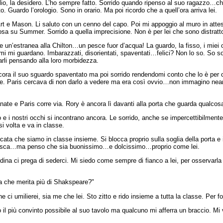
io, la desidero. L’ho sempre fatto. Sorrido quando ripenso al suo ragazzo…ch
o. Guardo l’orologio. Sono in orario. Ma poi ricordo che a quell’ora arriva lei.
rt e Mason. Li saluto con un cenno del capo. Poi mi appoggio al muro in attes
osa su Summer. Sorrido a quella imprecisione. Non è per lei che sono distratt
n’estranea alla Chilton…un pesce fuor d’acqua! La guardo, la fisso, i miei o
imi mi guardano. Imbarazzati, disorientati, spaventati…felici? Non lo so. So so
zarli pensando alla loro morbidezza.
cora il suo sguardo spaventato ma poi sorrido rendendomi conto che lo è per 
le. Paris cercava di non darlo a vedere ma era così ovvio…non immagino nea
anate e Paris corre via. Rory è ancora lì davanti alla porta che guarda qualco
 e i nostri occhi si incontrano ancora. Le sorrido, anche se impercettibilmente
i volta e va in classe.
icata che siamo in classe insieme. Si blocca proprio sulla soglia della porta e 
esca…ma penso che sia buonissimo…e dolcissimo…proprio come lei.
Medina ci prega di sederci. Mi siedo come sempre di fianco a lei, per osservar
la che merita più di Shakspeare?"
 ci umilierei, sia me che lei. Sto zitto e rido insieme a tutta la classe. Per
il più convinto possibile al suo tavolo ma qualcuno mi afferra un braccio. Mi