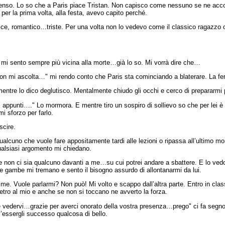
Penso. Lo so che a Paris piace Tristan. Non capisco come nessuno se ne accor
per la prima volta, alla festa, avevo capito perché.
olce, romantico…triste. Per una volta non lo vedevo come il classico ragazzo
io mi sento sempre più vicina alla morte…già lo so. Mi vorrà dire che…
i non mi ascolta…" mi rendo conto che Paris sta cominciando a blaterare. La fe
mentre lo dico deglutisco. Mentalmente chiudo gli occhi e cerco di prepararmi
 appunti…." Lo mormora. E mentre tiro un sospiro di sollievo so che per lei 
mi sforzo per farlo.
scire.
e qualcuno che vuole fare appositamente tardi alle lezioni o ripassa all’ultimo 
qualsiasi argomento mi chiedano.
 non ci sia qualcuno davanti a me…su cui potrei andare a sbattere. E lo vedo
 le gambe mi tremano e sento il bisogno assurdo di allontanarmi da lui.
e. Vuole parlarmi? Non può! Mi volto e scappo dall’altra parte. Entro in cla
etro al mio e anche se non si toccano ne avverto la forza.
edervi…grazie per averci onorato della vostra presenza…prego" ci fa segno di
essergli successo qualcosa di bello.