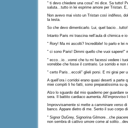
" ti devo chiedere una cosa" mi dice. Sa tutto! 
saluta…tutto in lei esprime amore per Tristan. E, 
Non avevo mai visto un Tristan così indifeso, d
la testa.
So che devo dimenticarlo. Lui, quel bacio…tutto!
Intanto Paris mi trascina nell’aula di chimica e 
" Rory! Ma mi ascolti? Incredibile! Io parlo e le
" ci sono Paris! Dimmi quello che vuoi sapere!" 
" ecco…io…vorrei che tu mi facessi vedere i tuoi
vorrebbe che fosse il contrario. Le sorrido e non 
" certo Paris…eccoli" glieli porsi. E mi girai per u
A quell’ora i corridoi erano quasi deserti a part
miei compiti li ho fatti, sono preparatissima su 
Alzo lo sguardo dal mio quaderno per guardare se
sera. Il battito cardiaco aumenta. All’improvviso
Improvvisamente si mette a camminare verso di m
banco. Appare dietro di me. Sento il suo corpo di
" Signor DuGrey, Signorina Gilmore…che piacere v
non sembra di cattivo umore come al solito…dev’