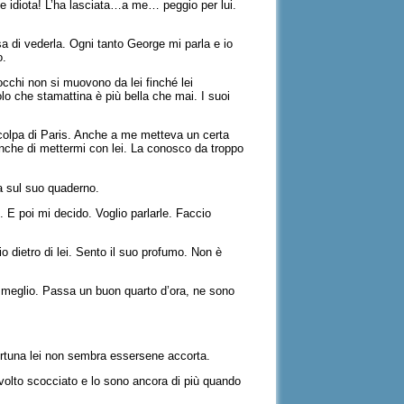
e idiota! L’ha lasciata…a me… peggio per lui.
a di vederla. Ogni tanto George mi parla e io
o.
cchi non si muovono da lei finché lei
lo che stamattina è più bella che mai. I suoi
colpa di Paris. Anche a me metteva un certa
nche di mettermi con lei. La conosco da troppo
sa sul suo quaderno.
. E poi mi decido. Voglio parlarle. Faccio
io dietro di lei. Sento il suo profumo. Non è
la meglio. Passa un buon quarto d’ora, ne sono
 fortuna lei non sembra essersene accorta.
 volto scocciato e lo sono ancora di più quando