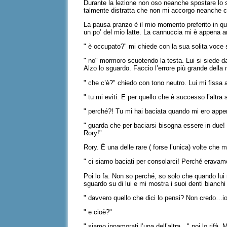
Durante la lezione non oso neanche spostare lo s
talmente distratta che non mi accorgo neanche ch
La pausa pranzo è il mio momento preferito in qu
un po’ del mio latte. La cannuccia mi è appena a
" è occupato?" mi chiede con la sua solita voce 
" no" mormoro scuotendo la testa. Lui si siede d
Alzo lo sguardo. Faccio l’errore più grande della
" che c’è?" chiedo con tono neutro. Lui mi fissa 
" tu mi eviti. E per quello che è successo l’altr
" perché?! Tu mi hai baciata quando mi ero appen
" guarda che per baciarsi bisogna essere in due! 
Rory!"
Rory. È una delle rare ( forse l’unica) volte che
" ci siamo baciati per consolarci! Perché eravamo 
Poi lo fa. Non so perché, so solo che quando lui
sguardo su di lui e mi mostra i suoi denti bianchi
" davvero quello che dici lo pensi? Non credo…io
" e cioè?"
" siamo innamorati l’una dell’altra…" poi lo rifà.