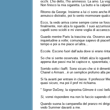
occhi. L’ho detto, l’ho ammesso. La amo. La vogl
Non finisco la mia sigaretta. La butto e la calpest
Ritorno da George. Insieme a lui ci sono anche A
annuisco distratto, poi lo sento mormorare qualc
Ecco, la vedo arriva come sempre come se fosse u
finalmente, non alza lo sguardo. I suoi azzurriss
capelli sono sciolti e mi viene voglia di accarez
Guardo mentre Paris la trascina via. Osservo an
inquietudine a volte; comunque sapevo di piacer
tempo e poi a me piace un’altra…
Eccole. Escono fuori dall’aula dove si erano rint
So che si sente osservata. Infatti alza lo sguardo
appena due passi ma lei capisce e, spaventata, s
Sorrido sotto i baffi. Sono sicuro che si è diment
Chanel o Armani…è un semplice profumo alla p
Si fa avanti per entrare in classe. Il professor 
quasi sicuro, ma poi il prof mi richiama.
" Signor DuGrey, la signorina Gilmore è così bel
Si,
vorrei rispondere ma non lo faccio sapendo che
Quando suona la campanella del pranzo mi dirigo 
vedo Summer davanti a me.