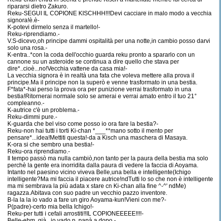
ripararsi dietro Zakuro.
Reku-SEGUI IL COPIONE KISCHHH!!!Devi cacciare in malo modo a vecchia
signora!è.è-
K-potevi dirmelo senza il martello!-
Reku-riprendiamo.-
V.S-dicevo,oh principe dammi ospitalità per una notte,in cambio posso darvi
solo una rosa.-
K-entra..*con la coda dell'occhio guarda reku pronto a spararlo con un
cannone su un asteroide se continua a dire quello che stava per
dire*..cioè...no!Vecchia vattene da casa mia!-
La vecchia signora è in realtà una fata che voleva mettere alla prova il
principe.Ma il principe non la superò e venne trasformato in una bestia.
F*fata*-hai perso la prova ora per punizione verrai trasformato in una
bestia!Ritornerai normale solo se amerai e verrai amato entro il tuo 21°
compleanno.-
K-autrice c'è un problema.-
Reku-dimmi pure.-
K-guarda che bel viso come posso io ora fare la bestia?-
Reku-non hai tutti i torti Ki-chan *___**mano sotto il mento per
pensare*...idea!Mettiti questa!-da a Kisch una maschera di Masaya.
K-ora si che sembro una bestia!-
Reku-ora riprendiamo.-
Il tempo passò ma nulla cambiò,non tanto per la paura della bestia ma solo
perchè la gente era inorridita dalla paura di vedere la faccia di Aoyama.
Intanto nel paesino vicino viveva Belle,una bella e intelligente(Ichigo
intelligente?Ma mi faccia il piacere autrice!ndTutti lo so che non è intelligente
ma mi sembrava la più adata x stare cn Ki-chan alla fine ^-^' ndMe)
ragazza.Abitava con suo padre un vecchio pazzo inventore.
B-la la la io vado a fare un giro Aoyama-kun!Vieni con me?-
P(padre)-certo mia bella Ichigo!-
Reku-per tutti i cefali arrostiti!!IL COPIONEEEEE!!!!-
Belle-ehm..già...io vado p..papà a dopo.-