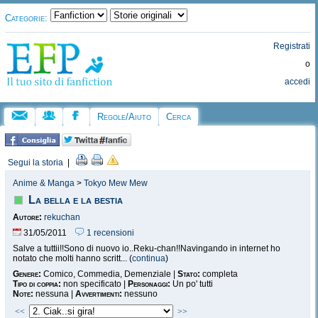
Categorie:
Registrati
o
accedi
Regole/Aiuto
Cerca
Segui la storia
|
Anime & Manga
>
Tokyo Mew Mew
La bella e la bestia
Autore:
rekuchan
31/05/2011
1 recensioni
Salve a tuttii!!Sono di nuovo io..Reku-chan!!Navingando in internet ho
notato che molti hanno scritt... (
continua
)
Genere:
Comico, Commedia, Demenziale |
Stato:
completa
Tipo di coppia:
non specificato |
Personaggi:
Un po' tutti
Note:
nessuna |
Avvertimenti:
nessuno
<<
>>