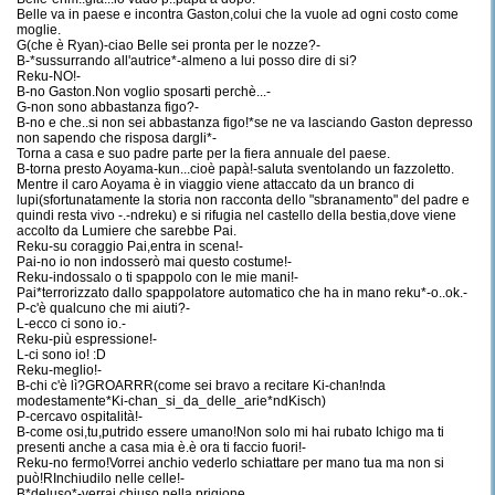
Belle va in paese e incontra Gaston,colui che la vuole ad ogni costo come
moglie.
G(che è Ryan)-ciao Belle sei pronta per le nozze?-
B-*sussurrando all'autrice*-almeno a lui posso dire di si?
Reku-NO!-
B-no Gaston.Non voglio sposarti perchè...-
G-non sono abbastanza figo?-
B-no e che..si non sei abbastanza figo!*se ne va lasciando Gaston depresso
non sapendo che risposa dargli*-
Torna a casa e suo padre parte per la fiera annuale del paese.
B-torna presto Aoyama-kun...cioè papà!-saluta sventolando un fazzoletto.
Mentre il caro Aoyama è in viaggio viene attaccato da un branco di
lupi(sfortunatamente la storia non racconta dello "sbranamento" del padre e
quindi resta vivo -.-ndreku) e si rifugia nel castello della bestia,dove viene
accolto da Lumiere che sarebbe Pai.
Reku-su coraggio Pai,entra in scena!-
Pai-no io non indosserò mai questo costume!-
Reku-indossalo o ti spappolo con le mie mani!-
Pai*terrorizzato dallo spappolatore automatico che ha in mano reku*-o..ok.-
P-c'è qualcuno che mi aiuti?-
L-ecco ci sono io.-
Reku-più espressione!-
L-ci sono io! :D
Reku-meglio!-
B-chi c'è lì?GROARRR(come sei bravo a recitare Ki-chan!nda
modestamente*Ki-chan_si_da_delle_arie*ndKisch)
P-cercavo ospitalità!-
B-come osi,tu,putrido essere umano!Non solo mi hai rubato Ichigo ma ti
presenti anche a casa mia è.è ora ti faccio fuori!-
Reku-no fermo!Vorrei anchio vederlo schiattare per mano tua ma non si
può!RInchiudilo nelle celle!-
B*deluso*-verrai chiuso nella prigione.