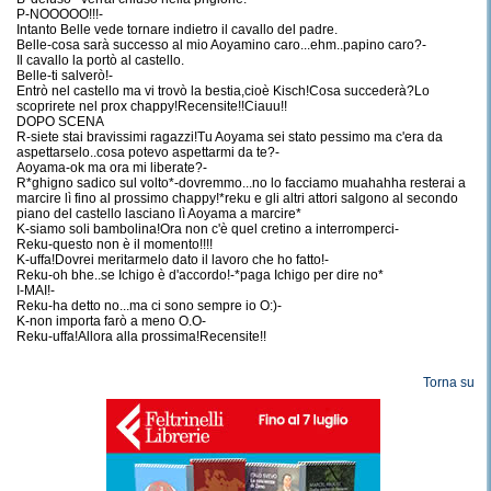
P-NOOOOO!!!-
Intanto Belle vede tornare indietro il cavallo del padre.
Belle-cosa sarà successo al mio Aoyamino caro...ehm..papino caro?-
Il cavallo la portò al castello.
Belle-ti salverò!-
Entrò nel castello ma vi trovò la bestia,cioè Kisch!Cosa succederà?Lo
scoprirete nel prox chappy!Recensite!!Ciauu!!
DOPO SCENA
R-siete stai bravissimi ragazzi!Tu Aoyama sei stato pessimo ma c'era da
aspettarselo..cosa potevo aspettarmi da te?-
Aoyama-ok ma ora mi liberate?-
R*ghigno sadico sul volto*-dovremmo...no lo facciamo muahahha resterai a
marcire lì fino al prossimo chappy!*reku e gli altri attori salgono al secondo
piano del castello lasciano lì Aoyama a marcire*
K-siamo soli bambolina!Ora non c'è quel cretino a interromperci-
Reku-questo non è il momento!!!!
K-uffa!Dovrei meritarmelo dato il lavoro che ho fatto!-
Reku-oh bhe..se Ichigo è d'accordo!-*paga Ichigo per dire no*
I-MAI!-
Reku-ha detto no...ma ci sono sempre io O:)-
K-non importa farò a meno O.O-
Reku-uffa!Allora alla prossima!Recensite!!
Torna su