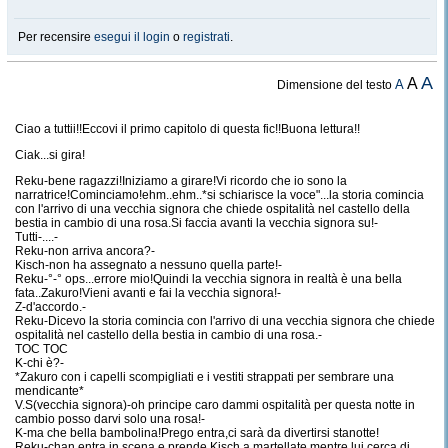
Per recensire
esegui il login
o
registrati
.
A
A
A
Dimensione del testo
Ciao a tuttii!!Eccovi il primo capitolo di questa fic!!Buona lettura!!
Ciak...si gira!
Reku-bene ragazzi!Iniziamo a girare!Vi ricordo che io sono la
narratrice!Cominciamo!ehm..ehm..*si schiarisce la voce"...la storia comincia
con l'arrivo di una vecchia signora che chiede ospitalità nel castello della
bestia in cambio di una rosa.Si faccia avanti la vecchia signora su!-
Tutti-....-
Reku-non arriva ancora?-
Kisch-non ha assegnato a nessuno quella parte!-
Reku-°-° ops...errore mio!Quindi la vecchia signora in realtà è una bella
fata..Zakuro!Vieni avanti e fai la vecchia signora!-
Z-d'accordo.-
Reku-Dicevo la storia comincia con l'arrivo di una vecchia signora che chiede
ospitalità nel castello della bestia in cambio di una rosa.-
TOC TOC
K-chi è?-
*Zakuro con i capelli scompigliati e i vestiti strappati per sembrare una
mendicante*
V.S(vecchia signora)-oh principe caro dammi ospitalità per questa notte in
cambio posso darvi solo una rosa!-
K-ma che bella bambolina!Prego entra,ci sarà da divertirsi stanotte!
Reku-chan entra in scena e prende Kisch a martellate mentre lui cerca di