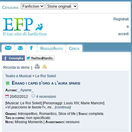
Categorie:
Registrati
o
accedi
Regole/Aiuto
Cerca
Ricorda la storia
|
Teatro e Musical
>
Le Roi Soleil
Erano i capei d'oro a l'aura sparsi
Autore:
_Ayame_
20/02/2012
4 recensioni
[Musical: Le Roi Soleil] [Personaggi: Louis XIV, Marie Mancini]
«Vi piacciono le favole?», mi... (
continua
)
Genere:
Introspettivo, Romantico, Slice of life |
Stato:
completa
Tipo di coppia:
non specificato
Note:
Missing Moments |
Avvertimenti:
nessuno