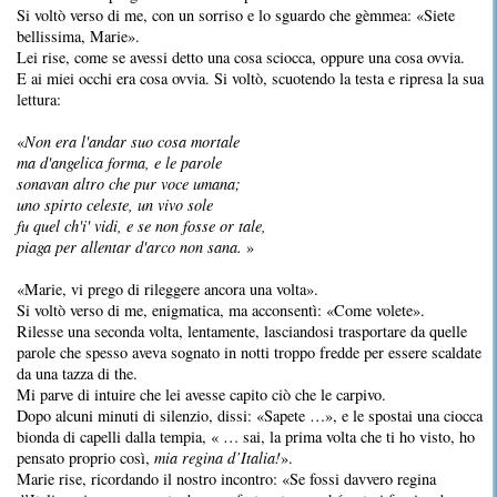
Si voltò verso di me, con un sorriso e lo sguardo che gèmmea: «Siete
bellissima, Marie».
Lei rise, come se avessi detto una cosa sciocca, oppure una cosa ovvia.
E ai miei occhi era cosa ovvia. Si voltò, scuotendo la testa e ripresa la sua
lettura:
«
Non era l'andar suo cosa mortale
ma d'angelica forma, e le parole
sonavan altro che pur voce umana;
uno spirto celeste, un vivo sole
fu quel ch'i' vidi, e se non fosse or tale,
piaga per allentar d'arco non sana.
»
«Marie, vi prego di rileggere ancora una volta».
Si voltò verso di me, enigmatica, ma acconsentì: «Come volete».
Rilesse una seconda volta, lentamente, lasciandosi trasportare da quelle
parole che spesso aveva sognato in notti troppo fredde per essere scaldate
da una tazza di the.
Mi parve di intuire che lei avesse capito ciò che le carpivo.
Dopo alcuni minuti di silenzio, dissi: «Sapete …», e le spostai una ciocca
bionda di capelli dalla tempia, « … sai, la prima volta che ti ho visto, ho
pensato proprio così,
mia regina d’Italia!
».
Marie rise, ricordando il nostro incontro: «Se fossi davvero regina