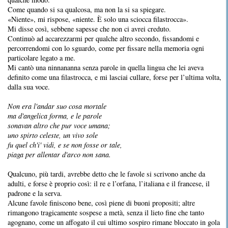
Come quando si sa qualcosa, ma non la si sa spiegare.
«Niente», mi rispose, «niente. È solo una sciocca filastrocca».
Mi disse così, sebbene sapesse che non ci avrei creduto.
Continuò ad accarezzarmi per qualche altro secondo, fissandomi e
percorrendomi con lo sguardo, come per fissare nella memoria ogni
particolare legato a me.
Mi cantò una ninnananna senza parole in quella lingua che lei aveva
definito come una filastrocca, e mi lasciai cullare, forse per l’ultima volta,
dalla sua voce.
Non era l'andar suo cosa mortale
ma d'angelica forma, e le parole
sonavan altro che pur voce umana;
uno spirto celeste, un vivo sole
fu quel ch'i' vidi, e se non fosse or tale,
piaga per allentar d'arco non sana.
Qualcuno, più tardi, avrebbe detto che le favole si scrivono anche da
adulti, e forse è proprio così: il re e l’orfana, l’italiana e il francese, il
padrone e la serva.
Alcune favole finiscono bene, così piene di buoni propositi; altre
rimangono tragicamente sospese a metà, senza il lieto fine che tanto
agognano, come un affogato il cui ultimo sospiro rimane bloccato in gola