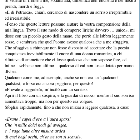
Si sedette di fronte a me, soddisfatta, dimentica dell’etichetta e del nostro
prendi, mordi e fuggi.
«È di Petrarca», chiarì, cercando di nascondere un sorriso irreprimibile
ed irresistibile.
«Penso che queste letture possano aiutare la vostra comprensione della
mia lingua. Trovo il suo modo di comporre liriche davvero … unico», mi
disse con un piccolo gesto della mano, che portò alle labbra leggermente
rosse, e sembrava che quell’uomo avesse qualcosa che a me sfuggiva.
Che sfuggiva a chiunque non fosse disposto ad accettare che la poesia
conquistava inevitabilmente il cuore di una donna romantica, a chi
rifiutava di ammettere che ci fosse qualcosa che non sapesse fare, ed
infine – sebbene non ultimo – qualcosa di cui non fosse dotato per mano
divina.
Qualcuno come me, ad esempio, anche se non era un ‘qualcuno’
qualsiasi, e forse era ancora peggiore, per questo!
«Provate a leggerle!», m’incitò con un sorriso.
Aprii il libro con un sospiro, e la guardai di nuovo, mentre il suo sorriso
aumentava troppo, ma non per questo era volgare.
Sfogliai rapidamente, fino a che non iniziai a leggere qualcosa, a caso:
«
Erano i capei d’oro a l’aura sparsi
Che ‘n mille dolci nodi gli avolgea,
e ‘l vago lume oltre misura ardea
di quei begli occhi, ch’or ne son si scarsi
».