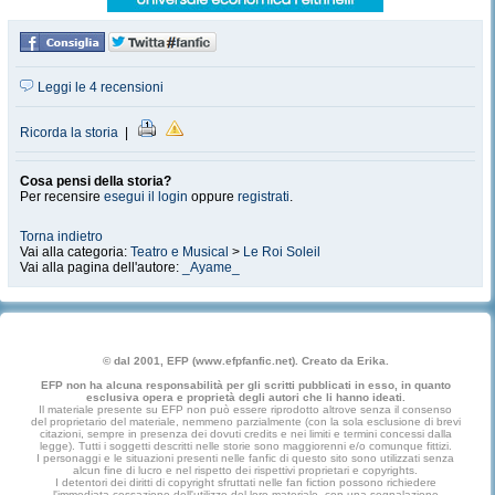
Leggi le 4 recensioni
Ricorda la storia
|
Cosa pensi della storia?
Per recensire
esegui il login
oppure
registrati
.
Torna indietro
Vai alla categoria:
Teatro e Musical
>
Le Roi Soleil
Vai alla pagina dell'autore:
_Ayame_
© dal 2001, EFP (www.efpfanfic.net). Creato da Erika.
EFP non ha alcuna responsabilità per gli scritti pubblicati in esso, in quanto
esclusiva opera e proprietà degli autori che li hanno ideati.
Il materiale presente su EFP non può essere riprodotto altrove senza il consenso
del proprietario del materiale, nemmeno parzialmente (con la sola esclusione di brevi
citazioni, sempre in presenza dei dovuti credits e nei limiti e termini concessi dalla
legge). Tutti i soggetti descritti nelle storie sono maggiorenni e/o comunque fittizi.
I personaggi e le situazioni presenti nelle fanfic di questo sito sono utilizzati senza
alcun fine di lucro e nel rispetto dei rispettivi proprietari e copyrights.
I detentori dei diritti di copyright sfruttati nelle fan fiction possono richiedere
l'immediata cessazione dell'utilizzo del loro materiale, con una segnalazione