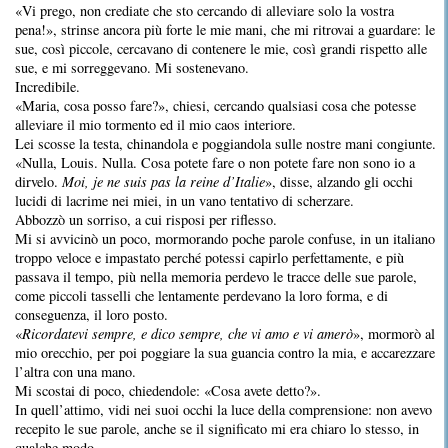
«Vi prego, non crediate che sto cercando di alleviare solo la vostra
pena!», strinse ancora più forte le mie mani, che mi ritrovai a guardare: le
sue, così piccole, cercavano di contenere le mie, così grandi rispetto alle
sue, e mi sorreggevano. Mi sostenevano.
Incredibile.
«Maria, cosa posso fare?», chiesi, cercando qualsiasi cosa che potesse
alleviare il mio tormento ed il mio caos interiore.
Lei scosse la testa, chinandola e poggiandola sulle nostre mani congiunte.
«Nulla, Louis. Nulla. Cosa potete fare o non potete fare non sono io a
dirvelo.
Moi, je ne suis pas la reine d’Italie
», disse, alzando gli occhi
lucidi di lacrime nei miei, in un vano tentativo di scherzare.
Abbozzò un sorriso, a cui risposi per riflesso.
Mi si avvicinò un poco, mormorando poche parole confuse, in un italiano
troppo veloce e impastato perché potessi capirlo perfettamente, e più
passava il tempo, più nella memoria perdevo le tracce delle sue parole,
come piccoli tasselli che lentamente perdevano la loro forma, e di
conseguenza, il loro posto.
«
Ricordatevi sempre, e dico sempre, che vi amo e vi amerò
», mormorò al
mio orecchio, per poi poggiare la sua guancia contro la mia, e accarezzare
l’altra con una mano.
Mi scostai di poco, chiedendole: «Cosa avete detto?».
In quell’attimo, vidi nei suoi occhi la luce della comprensione: non avevo
recepito le sue parole, anche se il significato mi era chiaro lo stesso, in
qualche modo.