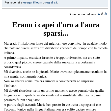
Per recensire
esegui il login
o
registrati
.
A
A
A
Dimensione del testo
Erano i capei d'oro a l'aura
sparsi...
Malgrado l’inizio non fosse dei migliori, ero convinto, in qualche modo,
che potesse essere senz’altro divertente spendere del tempo con la piccola
italiana.
A primo impatto, era stata irruente e troppo irriverente, ma era stato
proprio quel piccolo errore causato dalla sua euforia a portarmi a
considerarla.
Mi divertiva, anche se la piccola Marie aveva completamente occultato la
mia mente, solitamente logica.
Non so ancora come, ma era riuscita a convincermi ad imparare
l’italiano.
Mi dovetti ricredere, se in un primo momento avevo pensato che quella
lingua fosse in qualche modo simile ed assimilabile alla mia: no, mai
pensiero fu più sbagliato!
A partire dagli accenti: Marie ben presto fu costretta a spiegarmi che
l’accento tonico nella lingua italiana non era solito cadere sempre