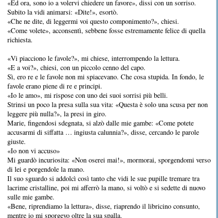
«Ed ora, sono io a volervi chiedere un favore», dissi con un sorriso.
Subito la vidi animarsi: «Dite!», esortò.
«Che ne dite, di leggermi voi questo componimento?», chiesi.
«Come volete», acconsentì, sebbene fosse estremamente felice di quella
richiesta.
«Vi piacciono le favole?», mi chiese, interrompendo la lettura.
«E a voi?», chiesi, con un piccolo cenno del capo.
Sì, ero re e le favole non mi spiacevano. Che cosa stupida. In fondo, le
favole erano piene di re e principi.
«Io le amo», mi rispose con uno dei suoi sorrisi più belli.
Strinsi un poco la presa sulla sua vita: «Questa è solo una scusa per non
leggere più nulla?», la presi in giro.
Marie, fingendosi sdegnata, si alzò dalle mie gambe: «Come potete
accusarmi di siffatta … ingiusta calunnia?», disse, cercando le parole
giuste.
«Io non vi accuso»
Mi guardò incuriosita: «Non oserei mai!», mormorai, sporgendomi verso
di lei e porgendole la mano.
Il suo sguardo si addolcì così tanto che vidi le sue pupille tremare tra
lacrime cristalline, poi mi afferrò la mano, si voltò e si sedette di nuovo
sulle mie gambe.
«Bene, riprendiamo la lettura», disse, riaprendo il libricino consunto,
mentre io mi sporgevo oltre la sua spalla.