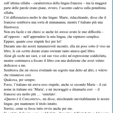
sull’ultima sillaba – caratteristica della lingua francese – ma la maggior
parte delle parole erano piane, ovvero, l’accento cadeva sulla penultima
sillaba.
Ciò differenziava molto le due lingue: Marie, ridacchiando, disse che il
francese sembrava una sorta di ninnananna, mentre l’italiano più una
filastrocca.
Non era facile e mi chiesi se anche lei avesse avuto le mie difficoltà –
all’opposto – nell’apprendere la mia lingua, che reputavo semplice.
Eppure, quante cose stupide feci per lei!
Durante uno dei nostri innumerevoli incontri, ella mi pose sotto il viso un
libro, le cui scritte dorate erano rovinate tanto amava quel libro.
Alzai gli occhi nei suoi, e sul suo viso colsi un’espressione soddisfatta,
mentre continuava a fissare il libro con una dedizione che avrei voluto
dedicasse a me.
Sembrava che mi stesse rivelando un segreto mai detto ad altri, e volevo
che rimanesse così.
Qualcosa, per sempre.
Forse, l’italiano mi aveva reso stupido, anche se secondo Marie – il cui
nome in italiano era ‘Maria’, e mi incoraggiò a chiamarla così – il
francese era molto più … ‘smielato’.
«Questo è il
Canzoniere
», mi disse, mischiando inevitabilmente le nostre
lingue, per mantenere il titolo intatto.
Sorrisi, come se fosse tutto ovvio anche per me.