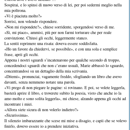
Sospirai, e lo spinsi di nuovo verso di lei, per poi sedermi meglio nella
mia poltrona.
«Vi è piaciuta molto?»
Sorrisi, non volendo rispondere.
«Non mi rispondete?», chiese sorridente, sporgendosi verso di me.
«Sì, mi piace», ammisi, più per non farmi torturare che per reale
convinzione. Chiusi gli occhi, leggermente stanco.
La sentii reprimere una risata: doveva essere soddisfatta.
«Ho un favore da chiedervi, se possibile», e con una sola e semplice
frase, aprii gli occhi.
Appena i nostri sguardi s’incatenarono per qualche secondo di troppo,
concedendoci sguardi che non c’erano usuali, Marie abbassò lo sguardo,
concentrandosi su un dettaglio della mia scrivania.
«Ditemi», pronunciai, vagamente freddo, sfogliando un libro che avevo
davanti, senza nemmeno notare una parola.
«Vi prego di non piegare le pagine: si rovinano. E poi, se volete leggerla,
basterà aprire il libro, e troverete subito la poesia, visto che anche io la
amo molto e sono solita leggerla», mi chiese, alzando appena gli occhi ad
incontrare i miei.
«Allora siete sicura di non volerlo indietro?»
«Sicurissima».
Il silenzio imbarazzante che scese mi mise a disagio, e capii che se volevo
finirlo, dovevo essere io a prendere iniziativa.