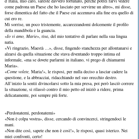
d’Italia, mio caro, sareste davvero fortunato, perché potrei farvi vedere
come padrona un Paese che ho lasciato per servirne un altro», mi disse,
forse dimentica del fatto che il Paese cui accennava alla fine era quello di
cui ero re.
Mi sorrise, un poco tristemente, accarezzandomi dolcemente il profilo
della mandibola e la guancia.
«
Io vi amo, Marie
», rise, del mio tentativo di parlare nella sua lingua
natia.
«Vi ringrazio, Maestà …», disse, fingendo stanchezza per allontanarsi e
alzarsi da quella situazione che stava diventando troppo intima ed
informale, «ma se dovete parlarmi in italiano, vi prego di chiamarmi
Maria».
«
Come volete,
Maria
!
», le risposi, per nulla deciso a lasciar cadere la
questione, e la abbracciai, ridacchiando nel suo orecchio destro.
All’inizio la sentii divincolarsi sotto la mia presa, poi però lasciò correre
la situazione, si rilassò contro il mio petto ed iniziò a ridere, prima
delicatamente, poi sempre più forte.
«Perdonatemi, perdonatemi»
«Non è colpa vostra», disse, cercando di convincerci, stringendoci le
mani.
«Non dite così, sapete che non è così!», le risposi, quasi isterico. Nei
miei confronti, certo!