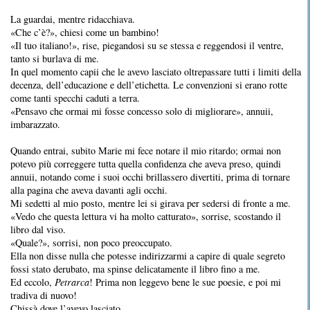
La guardai, mentre ridacchiava.
«Che c’è?», chiesi come un bambino!
«Il tuo italiano!», rise, piegandosi su se stessa e reggendosi il ventre,
tanto si burlava di me.
In quel momento capii che le avevo lasciato oltrepassare tutti i limiti della
decenza, dell’educazione e dell’etichetta. Le convenzioni si erano rotte
come tanti specchi caduti a terra.
«Pensavo che ormai mi fosse concesso solo di migliorare», annuii,
imbarazzato.
Quando entrai, subito Marie mi fece notare il mio ritardo; ormai non
potevo più correggere tutta quella confidenza che aveva preso, quindi
annuii, notando come i suoi occhi brillassero divertiti, prima di tornare
alla pagina che aveva davanti agli occhi.
Mi sedetti al mio posto, mentre lei si girava per sedersi di fronte a me.
«Vedo che questa lettura vi ha molto catturato», sorrise, scostando il
libro dal viso.
«Quale?», sorrisi, non poco preoccupato.
Ella non disse nulla che potesse indirizzarmi a capire di quale segreto
fossi stato derubato, ma spinse delicatamente il libro fino a me.
Ed eccolo,
Petrarca
! Prima non leggevo bene le sue poesie, e poi mi
tradiva di nuovo!
Chissà dove l’avevo lasciato …