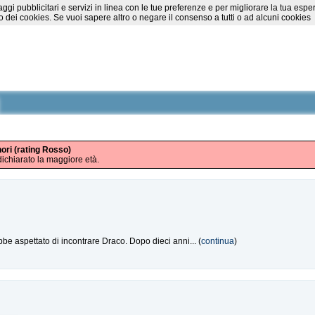
essaggi pubblicitari e servizi in linea con le tue preferenze e per migliorare la tu
 dei cookies. Se vuoi sapere altro o negare il consenso a tutti o ad alcuni cookies
nori (rating Rosso)
ichiarato la maggiore età.
be aspettato di incontrare Draco. Dopo dieci anni... (
continua
)