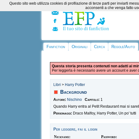
Questo sito web utilizza cookies di profilazione di terze parti per inviarti m
acconsenti a che venga fatto uso
Fanfiction
Originali
Cerca
Regole/Aiuto
Questa storia presenta contenuti non adatti ai mi
Per leggerla è necessario avere un account e aver d
Libri
>
Harry Potter
Background
Autore:
Nischino
Capitolo:
1
Quando Harry entra al Petit Restaurant mai si sareb
Personaggi:
Draco Malfoy, Harry Potter, Un po' tutti
Per leggere, fai il login
Nickname:
Password: