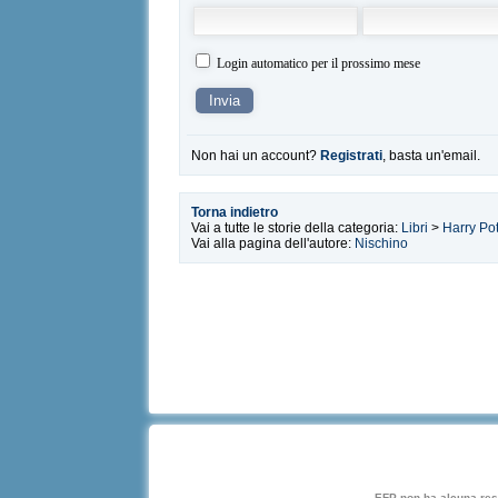
Login automatico per il prossimo mese
Non hai un account?
Registrati
, basta un'email.
Torna indietro
Vai a tutte le storie della categoria:
Libri
>
Harry Pot
Vai alla pagina dell'autore:
Nischino
EFP non ha alcuna respo