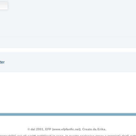
ter
© dal 2001, EFP (www.efpfanfic.net). Creato da Erika.
nsabilità per gli scritti pubblicati in esso, in quanto esclusiva opera e proprietà degli autor