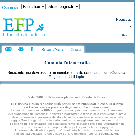
Categorie:
Registrati
o
accedi
Regole/Aiuto
Cerca
Contatta l'utente
catto
Spiacente, ma devi essere un membro del sito per usare il form Contatta.
Registrati
o fai il
login
.
© dal 2001, EFP (www.efpfanfic.net). Creato da Erika.
EFP non ha alcuna responsabilità per gli scritti pubblicati in esso, in quanto
esclusiva opera e proprietà degli autori che li hanno ideati.
Il materiale presente su EFP non può essere riprodotto altrove senza il consenso
del proprietario del materiale, nemmeno parzialmente (con la sola esclusione di brevi
citazioni, sempre in presenza dei dovuti credits e nei limiti e termini concessi dalla
legge). Tutti i soggetti descritti nelle storie sono maggiorenni e/o comunque fittizi.
I personaggi e le situazioni presenti nelle fanfic di questo sito sono utilizzati senza
alcun fine di lucro e nel rispetto dei rispettivi proprietari e copyrights.
I detentori dei diritti di copyright sfruttati nelle fan fiction possono richiedere
l'immediata cessazione dell'utilizzo del loro materiale, con una segnalazione