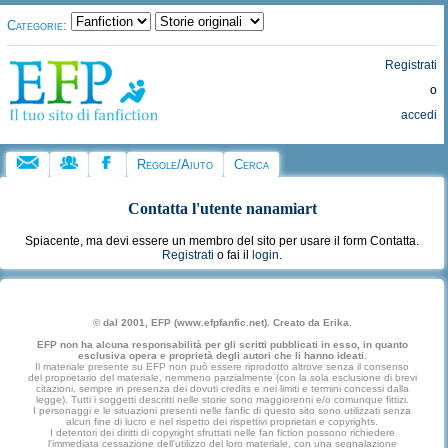
Categorie:
Registrati
o
accedi
Regole/Aiuto
Cerca
Contatta l'utente
nanamiart
Spiacente, ma devi essere un membro del sito per usare il form Contatta.
Registrati
o fai il
login
.
© dal 2001, EFP (www.efpfanfic.net). Creato da Erika.
EFP non ha alcuna responsabilità per gli scritti pubblicati in esso, in quanto
esclusiva opera e proprietà degli autori che li hanno ideati.
Il materiale presente su EFP non può essere riprodotto altrove senza il consenso
del proprietario del materiale, nemmeno parzialmente (con la sola esclusione di brevi
citazioni, sempre in presenza dei dovuti credits e nei limiti e termini concessi dalla
legge). Tutti i soggetti descritti nelle storie sono maggiorenni e/o comunque fittizi.
I personaggi e le situazioni presenti nelle fanfic di questo sito sono utilizzati senza
alcun fine di lucro e nel rispetto dei rispettivi proprietari e copyrights.
I detentori dei diritti di copyright sfruttati nelle fan fiction possono richiedere
l'immediata cessazione dell'utilizzo del loro materiale, con una segnalazione