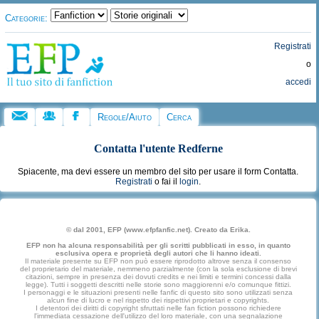
Categorie:
Registrati
o
accedi
Regole/Aiuto
Cerca
Contatta l'utente
Redferne
Spiacente, ma devi essere un membro del sito per usare il form Contatta.
Registrati
o fai il
login
.
© dal 2001, EFP (www.efpfanfic.net). Creato da Erika.
EFP non ha alcuna responsabilità per gli scritti pubblicati in esso, in quanto
esclusiva opera e proprietà degli autori che li hanno ideati.
Il materiale presente su EFP non può essere riprodotto altrove senza il consenso
del proprietario del materiale, nemmeno parzialmente (con la sola esclusione di brevi
citazioni, sempre in presenza dei dovuti credits e nei limiti e termini concessi dalla
legge). Tutti i soggetti descritti nelle storie sono maggiorenni e/o comunque fittizi.
I personaggi e le situazioni presenti nelle fanfic di questo sito sono utilizzati senza
alcun fine di lucro e nel rispetto dei rispettivi proprietari e copyrights.
I detentori dei diritti di copyright sfruttati nelle fan fiction possono richiedere
l'immediata cessazione dell'utilizzo del loro materiale, con una segnalazione