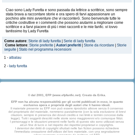
Ciao sono Lady Furetta e sono passata da lettrice a scrittrice, sono sempre
stata brava a raccontare storie e ora spero di farvi appassionare un
pochino alle mini avventure che vi racconterò. Sono benvenute tutte le
critiche costruttive e i commenti che possono aiutarmi a migliorare come
scrittrice e a farvi piacere di più i miei racconti e le mie fanfic. vi lovvo
tantissimo by Lady Furetta
Come autore
:
Storie di lady furetta
|
Serie di lady furetta
Come lettore
:
Storie preferite
|
Autori preferiti
|
Storie da ricordare
|
Storie
seguite
|
Stato nel programma recensioni
1 -
albalau
2 -
lady furetta
© dal 2001, EFP (www.efpfanfic.net). Creato da Erika.
EFP non ha alcuna responsabilità per gli scritti pubblicati in esso, in quanto
esclusiva opera e proprietà degli autori che li hanno ideati.
Il materiale presente su EFP non può essere riprodotto altrove senza il consenso
del proprietario del materiale, nemmeno parzialmente (con la sola esclusione di brevi
citazioni, sempre in presenza dei dovuti credits e nei limiti e termini concessi dalla
legge). Tutti i soggetti descritti nelle storie sono maggiorenni e/o comunque fittizi.
I personaggi e le situazioni presenti nelle fanfic di questo sito sono utilizzati senza
alcun fine di lucro e nel rispetto dei rispettivi proprietari e copyrights.
I detentori dei diritti di copyright sfruttati nelle fan fiction possono richiedere
l'immediata cessazione dell'utilizzo del loro materiale, con una segnalazione
adeguatamente supportata da inoltrare ad EFP.