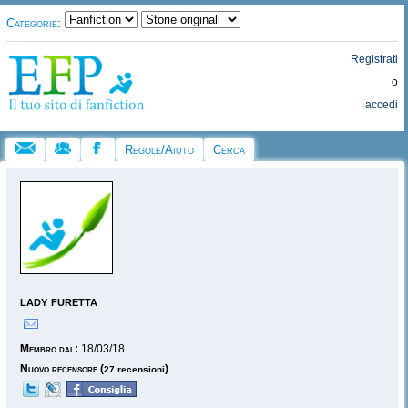
Categorie:
Registrati
o
accedi
Regole/Aiuto
Cerca
lady furetta
Membro dal:
18/03/18
Nuovo recensore
(
)
27 recensioni