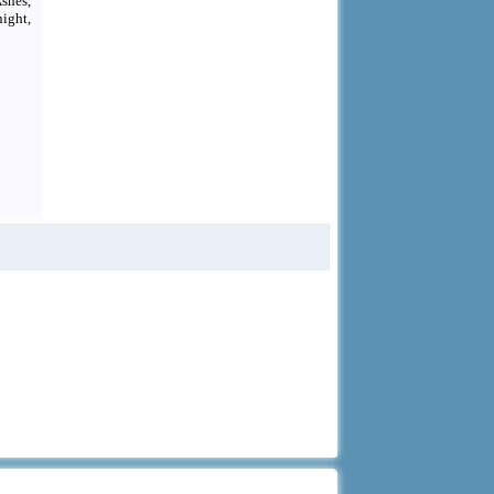
Ashes,
ight,
d