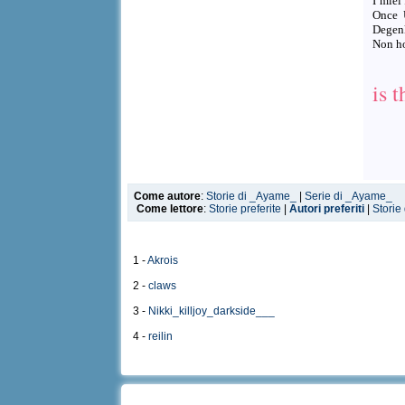
I miei
Once 
Degenk
Non ho
is 
Come autore
:
Storie di _Ayame_
|
Serie di _Ayame_
Come lettore
:
Storie preferite
|
Autori preferiti
|
Storie
1 -
Akrois
2 -
claws
3 -
Nikki_killjoy_darkside___
4 -
reilin