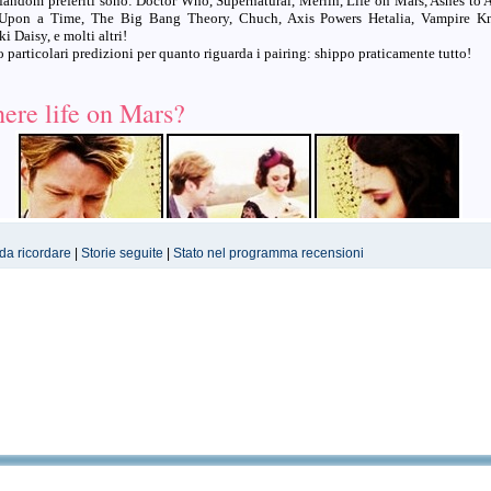
 fandom preferiti sono: Doctor Who, Supernatural, Merlin, Life on Mars, Ashes to 
Upon a Time, The Big Bang Theory, Chuch, Axis Powers Hetalia, Vampire Kn
i Daisy, e molti altri!
 particolari predizioni per quanto riguarda i pairing: shippo praticamente tutto!
there life on Mars?
 da ricordare
|
Storie seguite
|
Stato nel programma recensioni
.
Livejournal
DeviantART
Fanworl