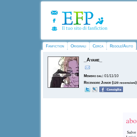
Fanfiction
Originali
Cerca
Regole/Aiuto
_Ayame_
Membro dal:
01/11/10
Recensore Junior
(
)
120 recensioni
abo
Salve 